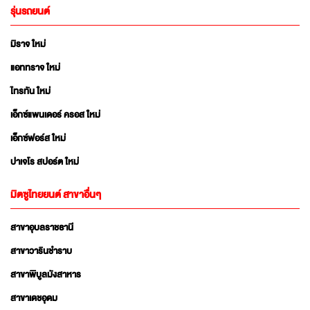
รุ่นรถยนต์
มิราจ ใหม่
แอททราจ ใหม่
ไทรทัน ใหม่
เอ็กซ์แพนเดอร์ ครอส ใหม่
เอ็กซ์ฟอร์ส ใหม่
ปาเจโร สปอร์ต ใหม่
มิตซูไทยยนต์ สาขาอื่นๆ
สาขาอุบลราชธานี
สาขาวารินชำราบ
สาขาพิบูลมังสาหาร
สาขาเดชอุดม