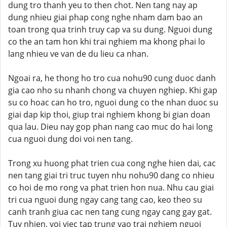
dung tro thanh yeu to then chot. Nen tang nay ap
dung nhieu giai phap cong nghe nham dam bao an
toan trong qua trinh truy cap va su dung. Nguoi dung
co the an tam hon khi trai nghiem ma khong phai lo
lang nhieu ve van de du lieu ca nhan.
Ngoai ra, he thong ho tro cua nohu90 cung duoc danh
gia cao nho su nhanh chong va chuyen nghiep. Khi gap
su co hoac can ho tro, nguoi dung co the nhan duoc su
giai dap kip thoi, giup trai nghiem khong bi gian doan
qua lau. Dieu nay gop phan nang cao muc do hai long
cua nguoi dung doi voi nen tang.
Trong xu huong phat trien cua cong nghe hien dai, cac
nen tang giai tri truc tuyen nhu nohu90 dang co nhieu
co hoi de mo rong va phat trien hon nua. Nhu cau giai
tri cua nguoi dung ngay cang tang cao, keo theo su
canh tranh giua cac nen tang cung ngay cang gay gat.
Tuy nhien, voi viec tap trung vao trai nghiem nguoi