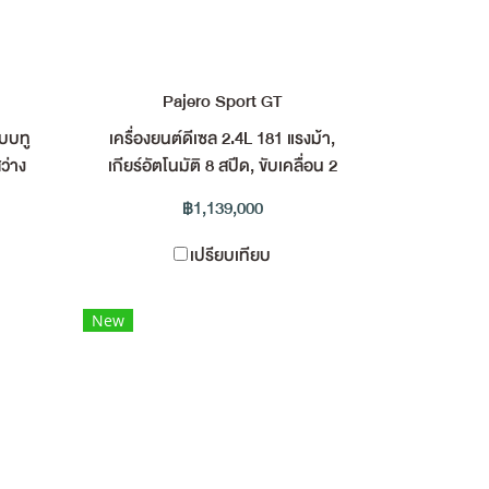
Pajero Sport GT
แบบทู
เครื่องยนต์ดีเซล 2.4L 181 แรงม้า,
ว่าง
เกียร์อัตโนมัติ 8 สปีด, ขับเคลื่อน 2
 แบบ
ล้อ, ไฟหน้า Bi-LED, ล้ออัลลอย 18
฿1,139,000
ยสาร
นิ้ว, เบาะหนัง 7 ที่นั่ง (คนขับปรับ
e™ X
ไฟฟ้า), จอสัมผัส 8 นิ้วรองรับ Apple
เปรียบเทียบ
มบัติ
CarPlay และกล้องมองรอบคัน
่งคน
New
าจอ
งรับ
ื่อม
oid
6