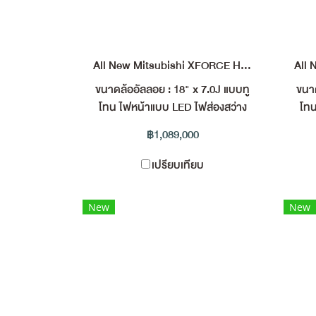
All New Mitsubishi XFORCE HEV ULTIMATE X
ขนาดล้ออัลลอย : 18" x 7.0J แบบทู
ขนาด
โทน ไฟหน้าแบบ LED ไฟส่องสว่าง
โทน
เวลากลางวันแบบ LED ไฟท้าย แบบ
เวล
฿1,089,000
LED สี Smoke ประตูท้ายเปิด - ปิด
LED
ด้วยไฟฟ้า พร้อมระบบแฮนด์ฟรี สี
ด้ว
เปรียบเทียบ
ภายในห้องโดยสาร : สีเทา - น้ำตาล
ภายใ
พร้อมตกแต่งผ้าชนิดพิเศษ ระบบ
พร
New
New
ฟอกอากาศ nanoe™ X หน้าจอ
ฟอ
ระบบสัมผัสขนาด 12.3 นิ้ว รองรับ
ระบ
การเชื่อมต่อสมาร์ตโฟน ระบบเชื่อม
การ
ต่อ Apple CarPlay และ Android
ต่
Auto แบบไร้สาย* ระบบเสียง
Dynamic Sound Yamaha
ตำ