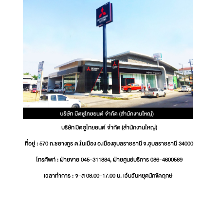
บริษัท มิตซูไทยยนต์ จำกัด (สำนักงานใหญ่)
ที่อยู่ : 570 ถ.ชยางกูร ต.ในเมือง อ.เมืองอุบลราชธานี จ.อุบลราชธานี 34000
โทรศัพท์ : ฝ่ายขาย 045-311884, ฝ่ายศูนย์บริการ 086-4600569
เวลาทำการ : จ-ส 08.00-17.00 น. เว้นวันหยุดนักขัตฤกษ์