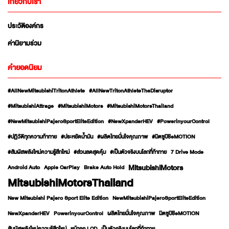
เกี่ยวกับเรา
ประวัติองค์กร
ค่านิยามร่วม
คำยอดนิยม
#AllNewMitsubishiTritonAthlete
#AllNewTritonAthleteTheDisruptor
#MitsubishiAttrage
#MitsubishiMotors
#MitsubishiMotorsThailand
#NewMitsubishiPajeroSportEliteEdition
#NewXpanderHEV
#PowerinyourControl
#ปฏิวัติทุกความท้าทาย
#ประหยัดน้ำมัน
#ผลิตไทยมั่นใจคุณภาพ
#มิตซูบิชิeMOTION
#สัมผัสพลังใหม่ความรู้สึกใหม่
#ส่วนลดสุดคุ้ม
#เป็นตัวจริงบนโลกที่ท้าทาย
7 Drive Mode
MitsubishiMotors
Android Auto
Apple CarPlay
Brake Auto Hold
MitsubishiMotorsThailand
New Mitsubishi Pajero Sport Elite Edition
NewMitsubishiPajeroSportEliteEdition
NewXpanderHEV
PowerinyourControl
ผลิตไทยมั่นใจคุณภาพ
มิตซูบิชิeMOTION