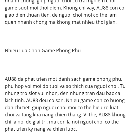
nhanh chong, giup nguoi choi co trai nghiem choi
game suot moi thoi diem. Khong chi vay, AU88 con co
giao dien thuan tien, de nguoi choi moi co the lam
quen nhanh chong ma khong mat nhieu thoi gian.
Nhieu Lua Chon Game Phong Phu
AU88 da phat trien mot danh sach game phong phu,
phu hop voi moi do tuoi va so thich cua nguoi choi. Tu
nhung tro slot vui nhon, den nhung tran dau bac ca
kich tinh, AU88 deu co san. Nhieu game con co huong
dan chi tiet, giup nguoi choi moi co the hieu ro luat
choi va tang kha nang chien thang. Vi the, AU88 khong
chi la noi de giai tri, ma con la noi nguoi choi co the
phat trien ky nang va chien luoc.