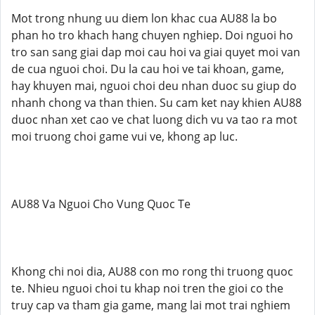
Mot trong nhung uu diem lon khac cua AU88 la bo
phan ho tro khach hang chuyen nghiep. Doi nguoi ho
tro san sang giai dap moi cau hoi va giai quyet moi van
de cua nguoi choi. Du la cau hoi ve tai khoan, game,
hay khuyen mai, nguoi choi deu nhan duoc su giup do
nhanh chong va than thien. Su cam ket nay khien AU88
duoc nhan xet cao ve chat luong dich vu va tao ra mot
moi truong choi game vui ve, khong ap luc.
AU88 Va Nguoi Cho Vung Quoc Te
Khong chi noi dia, AU88 con mo rong thi truong quoc
te. Nhieu nguoi choi tu khap noi tren the gioi co the
truy cap va tham gia game, mang lai mot trai nghiem