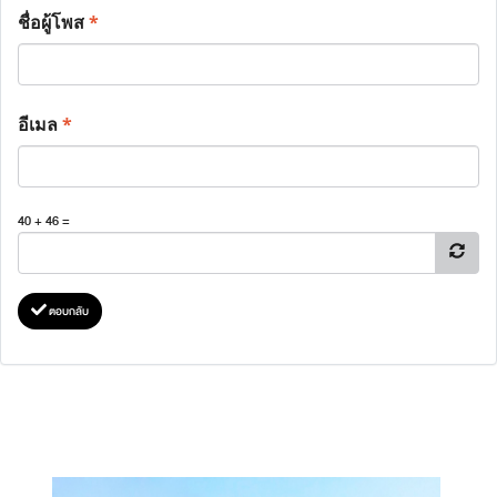
ชื่อผู้โพส
*
อีเมล
*
40 + 46 =
ตอบกลับ