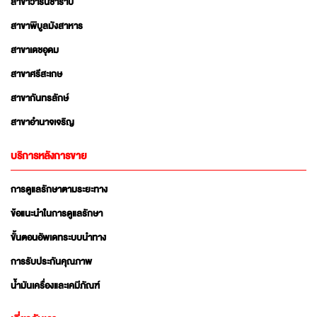
สาขาวารินชำราบ
สาขาพิบูลมังสาหาร
สาขาเดชอุดม
สาขาศรีสะเกษ
สาขากันทรลักษ์
สาขาอำนาจเจริญ
บริการหลังการขาย
การดูแลรักษาตามระยะทาง
ข้อแนะนำในการดูแลรักษา
ขั้นตอนอัพเดทระบบนำทาง
การรับประกันคุณภาพ
น้ำมันเครื่องและเคมีภัณฑ์