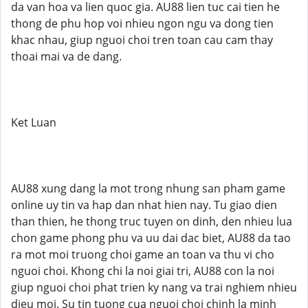
da van hoa va lien quoc gia. AU88 lien tuc cai tien he
thong de phu hop voi nhieu ngon ngu va dong tien
khac nhau, giup nguoi choi tren toan cau cam thay
thoai mai va de dang.
Ket Luan
AU88 xung dang la mot trong nhung san pham game
online uy tin va hap dan nhat hien nay. Tu giao dien
than thien, he thong truc tuyen on dinh, den nhieu lua
chon game phong phu va uu dai dac biet, AU88 da tao
ra mot moi truong choi game an toan va thu vi cho
nguoi choi. Khong chi la noi giai tri, AU88 con la noi
giup nguoi choi phat trien ky nang va trai nghiem nhieu
dieu moi. Su tin tuong cua nguoi choi chinh la minh