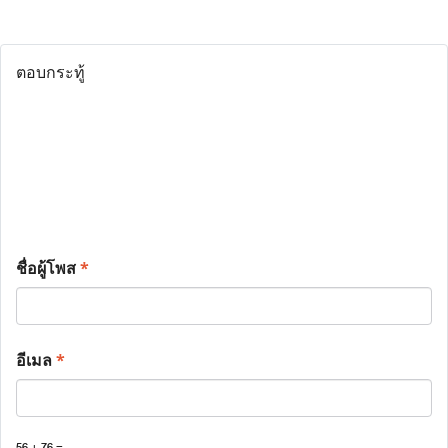
ตอบกระทู้
ชื่อผู้โพส
*
อีเมล
*
56 + 76 =