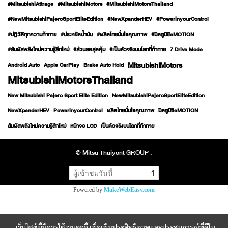
#MitsubishiAttrage
#MitsubishiMotors
#MitsubishiMotorsThailand
#NewMitsubishiPajeroSportEliteEdition
#NewXpanderHEV
#PowerinyourControl
#ปฏิวัติทุกความท้าทาย
#ประหยัดน้ำมัน
#ผลิตไทยมั่นใจคุณภาพ
#มิตซูบิชิeMOTION
#สัมผัสพลังใหม่ความรู้สึกใหม่
#ส่วนลดสุดคุ้ม
#เป็นตัวจริงบนโลกที่ท้าทาย
7 Drive Mode
MitsubishiMotors
Android Auto
Apple CarPlay
Brake Auto Hold
MitsubishiMotorsThailand
New Mitsubishi Pajero Sport Elite Edition
NewMitsubishiPajeroSportEliteEdition
NewXpanderHEV
PowerinyourControl
ผลิตไทยมั่นใจคุณภาพ
มิตซูบิชิeMOTION
สัมผัสพลังใหม่ความรู้สึกใหม่
หน้าจอ LCD
เป็นตัวจริงบนโลกที่ท้าทาย
© Mitsu Thaiyont GROUP .
ผู้เข้าชมวันนี้
1
Powered by
MakeWebEasy.com
เว็บไซต์นี้มีการใช้งานคุกกี้ เพื่อเพิ่มประสิทธิภาพและประสบการณ์ที่ดีใน