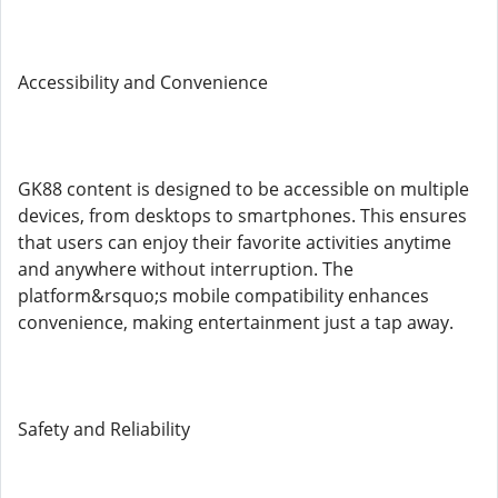
Accessibility and Convenience
GK88 content is designed to be accessible on multiple
devices, from desktops to smartphones. This ensures
that users can enjoy their favorite activities anytime
and anywhere without interruption. The
platform&rsquo;s mobile compatibility enhances
convenience, making entertainment just a tap away.
Safety and Reliability