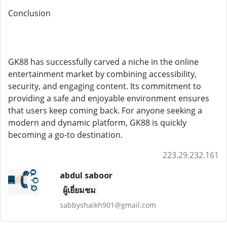
Conclusion
GK88 has successfully carved a niche in the online
entertainment market by combining accessibility,
security, and engaging content. Its commitment to
providing a safe and enjoyable environment ensures
that users keep coming back. For anyone seeking a
modern and dynamic platform, GK88 is quickly
becoming a go-to destination.
223.29.232.161
abdul saboor
ผู้เยี่ยมชม
sabbyshaikh901@gmail.com