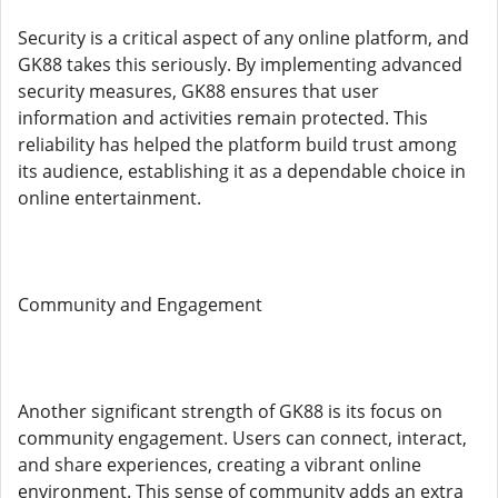
Security is a critical aspect of any online platform, and
GK88 takes this seriously. By implementing advanced
security measures, GK88 ensures that user
information and activities remain protected. This
reliability has helped the platform build trust among
its audience, establishing it as a dependable choice in
online entertainment.
Community and Engagement
Another significant strength of GK88 is its focus on
community engagement. Users can connect, interact,
and share experiences, creating a vibrant online
environment. This sense of community adds an extra