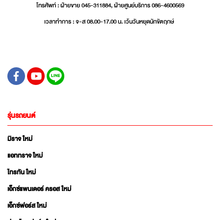
โทรศัพท์ : ฝ่ายขาย 045-311884, ฝ่ายศูนย์บริการ 086-4600569
เวลาทำการ : จ-ส 08.00-17.00 น. เว้นวันหยุดนักขัตฤกษ์
รุ่นรถยนต์
มิราจ ใหม่
แอททราจ ใหม่
ไทรทัน ใหม่
เอ็กซ์แพนเดอร์ ครอส ใหม่
เอ็กซ์ฟอร์ส ใหม่