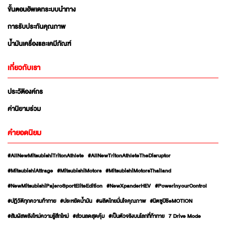
ขั้นตอนอัพเดทระบบนำทาง
การรับประกันคุณภาพ
น้ำมันเครื่องและเคมีภัณฑ์
เกี่ยวกับเรา
ประวัติองค์กร
ค่านิยามร่วม
คำยอดนิยม
#AllNewMitsubishiTritonAthlete
#AllNewTritonAthleteTheDisruptor
#MitsubishiAttrage
#MitsubishiMotors
#MitsubishiMotorsThailand
#NewMitsubishiPajeroSportEliteEdition
#NewXpanderHEV
#PowerinyourControl
#ปฏิวัติทุกความท้าทาย
#ประหยัดน้ำมัน
#ผลิตไทยมั่นใจคุณภาพ
#มิตซูบิชิeMOTION
#สัมผัสพลังใหม่ความรู้สึกใหม่
#ส่วนลดสุดคุ้ม
#เป็นตัวจริงบนโลกที่ท้าทาย
7 Drive Mode