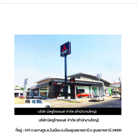
บริษัท มิตซูไทยยนต์ จำกัด (สำนักงานใหญ่)
ที่อยู่ : 570 ถ.ชยางกูร ต.ในเมือง อ.เมืองอุบลราชธานี จ.อุบลราชธานี 34000