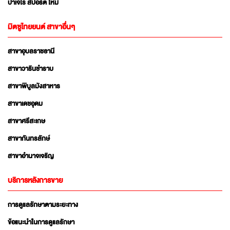
ปาเจโร สปอร์ต ใหม่
มิตซูไทยยนต์ สาขาอื่นๆ
สาขาอุบลราชธานี
สาขาวารินชำราบ
สาขาพิบูลมังสาหาร
สาขาเดชอุดม
สาขาศรีสะเกษ
สาขากันทรลักษ์
สาขาอำนาจเจริญ
บริการหลังการขาย
การดูแลรักษาตามระยะทาง
ข้อแนะนำในการดูแลรักษา