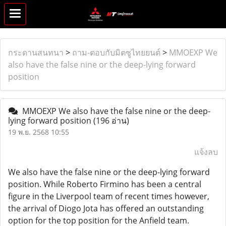
กระดานสนทนา
>
ถาม-ตอบกับมิตซูไทยยนต์
>
MMOEXP We
also have the false nine or the deep-lying forward
position
MMOEXP We also have the false nine or the deep-
lying forward position
(196 อ่าน)
19 พ.ย. 2568 10:55
แจ้งลบ
We also have the false nine or the deep-lying forward
position. While Roberto Firmino has been a central
figure in the Liverpool team of recent times however,
the arrival of Diogo Jota has offered an outstanding
option for the top position for the Anfield team.