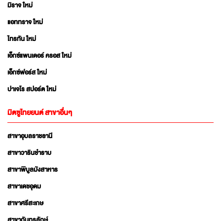
มิราจ ใหม่
แอททราจ ใหม่
ไทรทัน ใหม่
เอ็กซ์แพนเดอร์ ครอส ใหม่
เอ็กซ์ฟอร์ส ใหม่
ปาเจโร สปอร์ต ใหม่
มิตซูไทยยนต์ สาขาอื่นๆ
สาขาอุบลราชธานี
สาขาวารินชำราบ
สาขาพิบูลมังสาหาร
สาขาเดชอุดม
สาขาศรีสะเกษ
สาขากันทรลักษ์