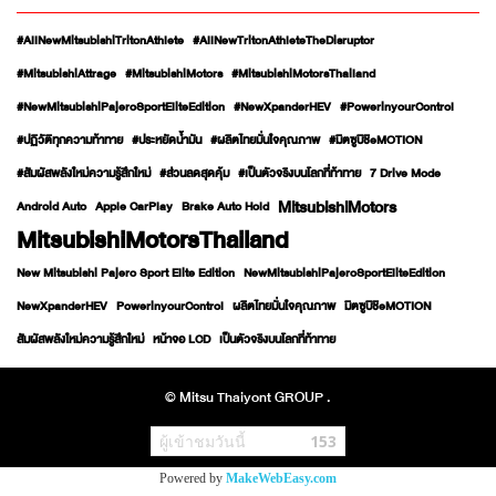
#AllNewMitsubishiTritonAthlete
#AllNewTritonAthleteTheDisruptor
#MitsubishiAttrage
#MitsubishiMotors
#MitsubishiMotorsThailand
#NewMitsubishiPajeroSportEliteEdition
#NewXpanderHEV
#PowerinyourControl
#ปฏิวัติทุกความท้าทาย
#ประหยัดน้ำมัน
#ผลิตไทยมั่นใจคุณภาพ
#มิตซูบิชิeMOTION
#สัมผัสพลังใหม่ความรู้สึกใหม่
#ส่วนลดสุดคุ้ม
#เป็นตัวจริงบนโลกที่ท้าทาย
7 Drive Mode
MitsubishiMotors
Android Auto
Apple CarPlay
Brake Auto Hold
MitsubishiMotorsThailand
New Mitsubishi Pajero Sport Elite Edition
NewMitsubishiPajeroSportEliteEdition
NewXpanderHEV
PowerinyourControl
ผลิตไทยมั่นใจคุณภาพ
มิตซูบิชิeMOTION
สัมผัสพลังใหม่ความรู้สึกใหม่
หน้าจอ LCD
เป็นตัวจริงบนโลกที่ท้าทาย
© Mitsu Thaiyont GROUP .
ผู้เข้าชมวันนี้
153
Powered by
MakeWebEasy.com