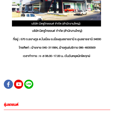
บริษัท มิตซูไทยยนต์ จำกัด (สำนักงานใหญ่)
ที่อยู่ : 570 ถ.ชยางกูร ต.ในเมือง อ.เมืองอุบลราชธานี จ.อุบลราชธานี 34000
โทรศัพท์ : ฝ่ายขาย 045-311884, ฝ่ายศูนย์บริการ 086-4600569
เวลาทำการ : จ-ส 08.00-17.00 น. เว้นวันหยุดนักขัตฤกษ์
รุ่นรถยนต์