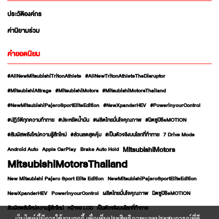
ประวัติองค์กร
ค่านิยามร่วม
คำยอดนิยม
#AllNewMitsubishiTritonAthlete
#AllNewTritonAthleteTheDisruptor
#MitsubishiAttrage
#MitsubishiMotors
#MitsubishiMotorsThailand
#NewMitsubishiPajeroSportEliteEdition
#NewXpanderHEV
#PowerinyourControl
#ปฏิวัติทุกความท้าทาย
#ประหยัดน้ำมัน
#ผลิตไทยมั่นใจคุณภาพ
#มิตซูบิชิeMOTION
#สัมผัสพลังใหม่ความรู้สึกใหม่
#ส่วนลดสุดคุ้ม
#เป็นตัวจริงบนโลกที่ท้าทาย
7 Drive Mode
MitsubishiMotors
Android Auto
Apple CarPlay
Brake Auto Hold
MitsubishiMotorsThailand
New Mitsubishi Pajero Sport Elite Edition
NewMitsubishiPajeroSportEliteEdition
NewXpanderHEV
PowerinyourControl
ผลิตไทยมั่นใจคุณภาพ
มิตซูบิชิeMOTION
สัมผัสพลังใหม่ความรู้สึกใหม่
หน้าจอ LCD
เป็นตัวจริงบนโลกที่ท้าทาย
เว็บไซต์นี้มีการใช้งานคุกกี้ เพื่อเพิ่มประสิทธิภาพและประสบการณ์ที่ดี