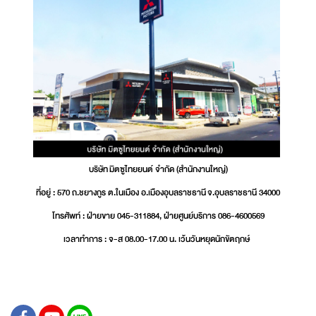
บริษัท มิตซูไทยยนต์ จำกัด (สำนักงานใหญ่)
ที่อยู่ : 570 ถ.ชยางกูร ต.ในเมือง อ.เมืองอุบลราชธานี จ.อุบลราชธานี 34000
โทรศัพท์ : ฝ่ายขาย 045-311884, ฝ่ายศูนย์บริการ 086-4600569
เวลาทำการ : จ-ส 08.00-17.00 น. เว้นวันหยุดนักขัตฤกษ์