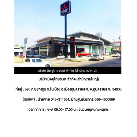
บริษัท มิตซูไทยยนต์ จำกัด (สำนักงานใหญ่)
ที่อยู่ : 570 ถ.ชยางกูร ต.ในเมือง อ.เมืองอุบลราชธานี จ.อุบลราชธานี 34000
โทรศัพท์ : ฝ่ายขาย 045-311884, ฝ่ายศูนย์บริการ 086-4600569
เวลาทำการ : จ-ส 08.00-17.00 น. เว้นวันหยุดนักขัตฤกษ์