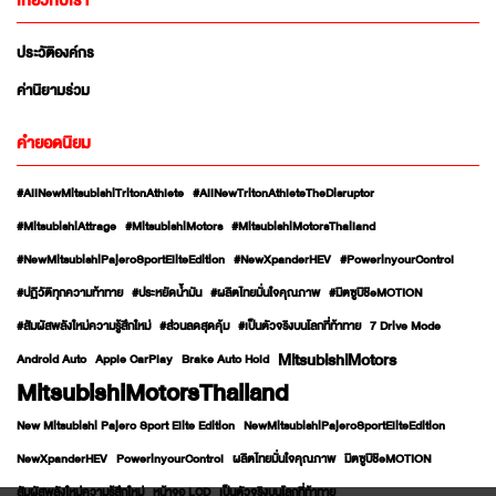
เกี่ยวกับเรา
ประวัติองค์กร
ค่านิยามร่วม
คำยอดนิยม
#AllNewMitsubishiTritonAthlete
#AllNewTritonAthleteTheDisruptor
#MitsubishiAttrage
#MitsubishiMotors
#MitsubishiMotorsThailand
#NewMitsubishiPajeroSportEliteEdition
#NewXpanderHEV
#PowerinyourControl
#ปฏิวัติทุกความท้าทาย
#ประหยัดน้ำมัน
#ผลิตไทยมั่นใจคุณภาพ
#มิตซูบิชิeMOTION
#สัมผัสพลังใหม่ความรู้สึกใหม่
#ส่วนลดสุดคุ้ม
#เป็นตัวจริงบนโลกที่ท้าทาย
7 Drive Mode
MitsubishiMotors
Android Auto
Apple CarPlay
Brake Auto Hold
MitsubishiMotorsThailand
New Mitsubishi Pajero Sport Elite Edition
NewMitsubishiPajeroSportEliteEdition
NewXpanderHEV
PowerinyourControl
ผลิตไทยมั่นใจคุณภาพ
มิตซูบิชิeMOTION
สัมผัสพลังใหม่ความรู้สึกใหม่
หน้าจอ LCD
เป็นตัวจริงบนโลกที่ท้าทาย