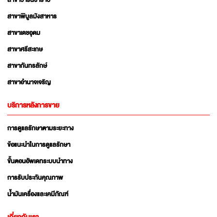
สาขาวารินชำราบ
สาขาพิบูลมังสาหาร
สาขาเดชอุดม
สาขาศรีสะเกษ
สาขากันทรลักษ์
สาขาอำนาจเจริญ
บริการหลังการขาย
การดูแลรักษาตามระยะทาง
ข้อแนะนำในการดูแลรักษา
ขั้นตอนอัพเดทระบบนำทาง
การรับประกันคุณภาพ
น้ำมันเครื่องและเคมีภัณฑ์