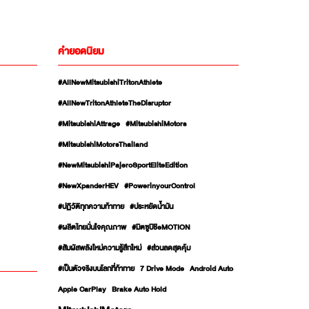
คำยอดนิยม
#AllNewMitsubishiTritonAthlete
#AllNewTritonAthleteTheDisruptor
#MitsubishiAttrage
#MitsubishiMotors
#MitsubishiMotorsThailand
#NewMitsubishiPajeroSportEliteEdition
#NewXpanderHEV
#PowerinyourControl
#ปฏิวัติทุกความท้าทาย
#ประหยัดน้ำมัน
#ผลิตไทยมั่นใจคุณภาพ
#มิตซูบิชิeMOTION
#สัมผัสพลังใหม่ความรู้สึกใหม่
#ส่วนลดสุดคุ้ม
#เป็นตัวจริงบนโลกที่ท้าทาย
7 Drive Mode
Android Auto
Apple CarPlay
Brake Auto Hold