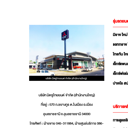
รุ่นรถยนต
มิราจ ใหม่
แอททราจ 
ไทรทัน ใหม
เอ็กซ์แพน
เอ็กซ์ฟอร์
ปาเจโร สป
บริษัท มิตซูไทยยนต์ จำกัด (สำนักงานใหญ่)
ที่อยู่ : 570 ถ.ชยางกูร ต.ในเมือง อ.เมือง
บริการหล
อุบลราชธานี จ.อุบลราชธานี 34000
การดูแลร
โทรศัพท์ : ฝ่ายขาย 045-311884, ฝ่ายศูนย์บริการ 086-