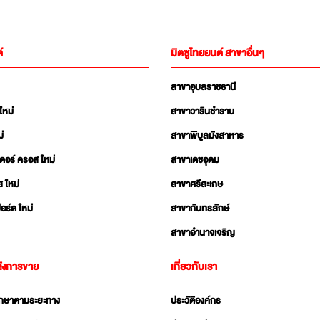
์
มิตซูไทยยนต์ สาขาอื่นๆ
สาขาอุบลราชธานี
ใหม่
สาขาวารินชำราบ
่
สาขาพิบูลมังสาหาร
เดอร์ ครอส ใหม่
สาขาเดชอุดม
ส ใหม่
สาขาศรีสะเกษ
อร์ต ใหม่
สาขากันทรลักษ์
สาขาอำนาจเจริญ
ังการขาย
เกี่ยวกับเรา
ักษาตามระยะทาง
ประวัติองค์กร