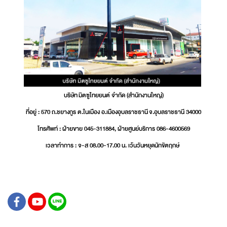
บริษัท มิตซูไทยยนต์ จำกัด (สำนักงานใหญ่)
ที่อยู่ : 570 ถ.ชยางกูร ต.ในเมือง อ.เมืองอุบลราชธานี จ.อุบลราชธานี 34000
โทรศัพท์ : ฝ่ายขาย 045-311884, ฝ่ายศูนย์บริการ 086-4600569
เวลาทำการ : จ-ส 08.00-17.00 น. เว้นวันหยุดนักขัตฤกษ์