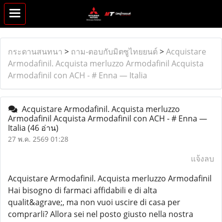
กระดานสนทนา
>
ถาม-ตอบกับมิตซูไทยยนต์
>
Acquistare
Armodafinil. Acquista merluzzo Armodafinil Acquista
Armodafinil con ACH - # Enna — Italia
Acquistare Armodafinil. Acquista merluzzo
Armodafinil Acquista Armodafinil con ACH - # Enna —
Italia
(46 อ่าน)
27 พ.ค. 2569 01:28
แจ้งลบ
Acquistare Armodafinil. Acquista merluzzo Armodafinil
Hai bisogno di farmaci affidabili e di alta
qualit&agrave;, ma non vuoi uscire di casa per
comprarli? Allora sei nel posto giusto nella nostra