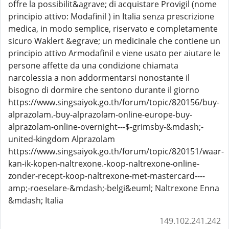
offre la possibilit&agrave; di acquistare Provigil (nome
principio attivo: Modafinil ) in Italia senza prescrizione
medica, in modo semplice, riservato e completamente
sicuro Waklert &egrave; un medicinale che contiene un
principio attivo Armodafinil e viene usato per aiutare le
persone affette da una condizione chiamata
narcolessia a non addormentarsi nonostante il
bisogno di dormire che sentono durante il giorno
https://www.singsaiyok.go.th/forum/topic/820156/buy-
alprazolam.-buy-alprazolam-online-europe-buy-
alprazolam-online-overnight---$-grimsby-&mdash;-
united-kingdom Alprazolam
https://www.singsaiyok.go.th/forum/topic/820151/waar-
kan-ik-kopen-naltrexone.-koop-naltrexone-online-
zonder-recept-koop-naltrexone-met-mastercard----
amp;-roeselare-&mdash;-belgi&euml; Naltrexone Enna
&mdash; Italia
149.102.241.242