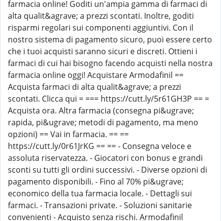
farmacia online! Goditi un'ampia gamma di farmaci di
alta qualit&agrave; a prezzi scontati. Inoltre, goditi
risparmi regolari sui componenti aggiuntivi. Con il
nostro sistema di pagamento sicuro, puoi essere certo
che i tuoi acquisti saranno sicuri e discreti. Ottieni i
farmaci di cui hai bisogno facendo acquisti nella nostra
farmacia online oggi! Acquistare Armodafinil ==
Acquista farmaci di alta qualit&agrave; a prezzi
scontati. Clicca qui = === https://cutt.ly/5r61GH3P == =
Acquista ora. Altra farmacia (consegna pi&ugrave;
rapida, pi&ugrave; metodi di pagamento, ma meno
opzioni) == Vai in farmacia. == ==
https://cutt.ly/0r61JrKG == == - Consegna veloce e
assoluta riservatezza. - Giocatori con bonus e grandi
sconti su tutti gli ordini successivi. - Diverse opzioni di
pagamento disponibili. - Fino al 70% pi&ugrave;
economico della tua farmacia locale. - Dettagli sui
farmaci. - Transazioni private. - Soluzioni sanitarie
convenienti - Acquisto senza rischi. Armodafinil