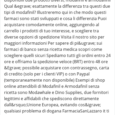
disponibili due prodotti diversi, modafinil e armodafinil
Qual &egrave; esattamente la differenza tra questi due
tipi di modafinil? Illustreremo qui in che modo questi
farmaci sono stati sviluppati e cosa li differenzia Puoi
acquistare comodamente online, aggiungendo al
carrello i prodotti di tuo interesse, e scegliere tra
diverse opzioni di spedizione Visita il nostro sito per
maggiori informazioni Per sapere di pi&ugrave; sui
farmaci di banco senza ricetta medica scopri come
sciegliere quelli sicuri Spediamo tutti gli ordini entro 24
ore e offriamo la spedizione veloce (BRT) entro 48 ore
&Egrave; possibile acquistare con contrassegno, carta
di credito (solo per i clienti VIP) o con Paypal
(temporaneamente non disponibile) Esempi di shop
online attendibili di Modafinil e Armodafinil senza
ricetta sono Modawhale e Dino Supplies, due fornitori
legittimi e affidabili che spediscono direttamente
dall&rsquo;Unione Europea, evitando cos&igrave;
qualsiasi problema di dogana FarmaciaSanLazzaro it ti