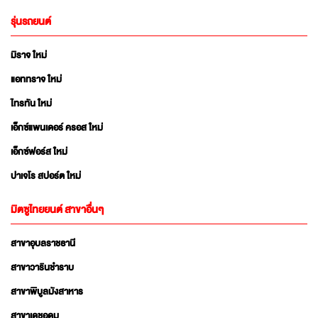
รุ่นรถยนต์
มิราจ ใหม่
แอททราจ ใหม่
ไทรทัน ใหม่
เอ็กซ์แพนเดอร์ ครอส ใหม่
เอ็กซ์ฟอร์ส ใหม่
ปาเจโร สปอร์ต ใหม่
มิตซูไทยยนต์ สาขาอื่นๆ
สาขาอุบลราชธานี
สาขาวารินชำราบ
สาขาพิบูลมังสาหาร
สาขาเดชอุดม