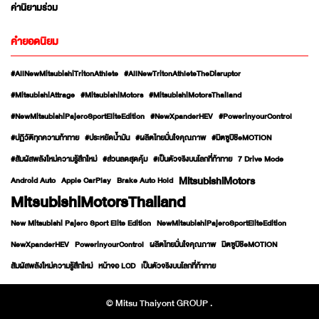
ค่านิยามร่วม
คำยอดนิยม
#AllNewMitsubishiTritonAthlete
#AllNewTritonAthleteTheDisruptor
#MitsubishiAttrage
#MitsubishiMotors
#MitsubishiMotorsThailand
#NewMitsubishiPajeroSportEliteEdition
#NewXpanderHEV
#PowerinyourControl
#ปฏิวัติทุกความท้าทาย
#ประหยัดน้ำมัน
#ผลิตไทยมั่นใจคุณภาพ
#มิตซูบิชิeMOTION
#สัมผัสพลังใหม่ความรู้สึกใหม่
#ส่วนลดสุดคุ้ม
#เป็นตัวจริงบนโลกที่ท้าทาย
7 Drive Mode
MitsubishiMotors
Android Auto
Apple CarPlay
Brake Auto Hold
MitsubishiMotorsThailand
New Mitsubishi Pajero Sport Elite Edition
NewMitsubishiPajeroSportEliteEdition
NewXpanderHEV
PowerinyourControl
ผลิตไทยมั่นใจคุณภาพ
มิตซูบิชิeMOTION
สัมผัสพลังใหม่ความรู้สึกใหม่
หน้าจอ LCD
เป็นตัวจริงบนโลกที่ท้าทาย
© Mitsu Thaiyont GROUP .