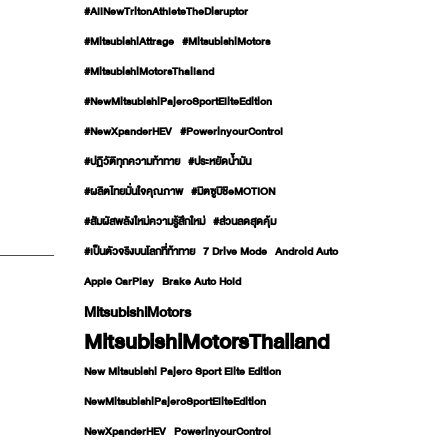
#AllNewTritonAthleteTheDisruptor
#MitsubishiAttrage
#MitsubishiMotors
#MitsubishiMotorsThailand
#NewMitsubishiPajeroSportEliteEdition
#NewXpanderHEV
#PowerinyourControl
#ปฏิวัติทุกความท้าทาย
#ประหยัดน้ำมัน
#ผลิตไทยมั่นใจคุณภาพ
#มิตซูบิชิeMOTION
#สัมผัสพลังใหม่ความรู้สึกใหม่
#ส่วนลดสุดคุ้ม
#เป็นตัวจริงบนโลกที่ท้าทาย
7 Drive Mode
Android Auto
Apple CarPlay
Brake Auto Hold
MitsubishiMotors
MitsubishiMotorsThailand
New Mitsubishi Pajero Sport Elite Edition
NewMitsubishiPajeroSportEliteEdition
NewXpanderHEV
PowerinyourControl