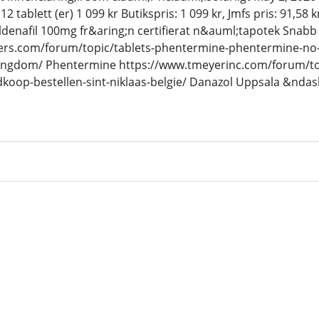
 tablett (er) 1 099 kr Butikspris: 1 099 kr, Jmfs pris: 91,58 k
Sildenafil 100mg fr&aring;n certifierat n&auml;tapotek Snab
pers.com/forum/topic/tablets-phentermine-phentermine-no-
kingdom/ Phentermine https://www.tmeyerinc.com/forum/to
koop-bestellen-sint-niklaas-belgie/ Danazol Uppsala &ndas