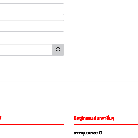
์
มิตซูไทยยนต์ สาขาอื่นๆ
สาขาอุบลราชธานี