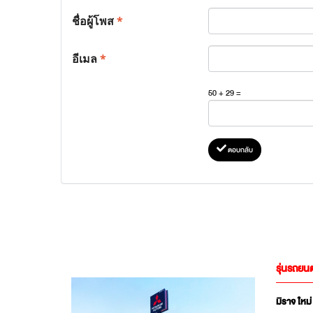
ชื่อผู้โพส
*
อีเมล
*
50 + 29 =
ตอบกลับ
รุ่นรถยนต
มิราจ ใหม่