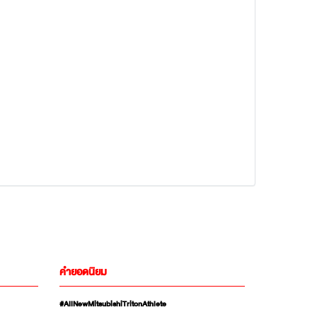
คำยอดนิยม
#AllNewMitsubishiTritonAthlete