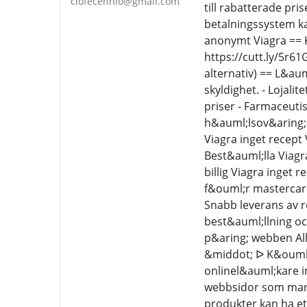
ciofecennio@gmail.com
till rabatterade pr
betalningssystem ka
anonymt Viagra == K
https://cutt.ly/5r6
alternativ) == L&au
skyldighet. - Lojal
priser - Farmaceuti
h&auml;lsov&aring;
Viagra inget recept
Best&auml;lla Viagr
billig Viagra inget
f&ouml;r mastercard
Snabb leverans av re
best&auml;llning och
p&aring; webben Allt
&middot; ᐅ K&ouml;p
onlinel&auml;kare i
webbsidor som mark
produkter kan ha et