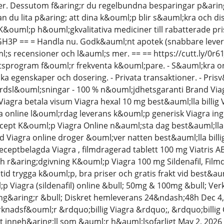
iser. Dessutom f&aring;r du regelbundna besparingar p&arin
n du lita p&aring; att dina k&ouml;p blir s&auml;kra och d
&ouml;p h&ouml;gkvalitativa mediciner till rabatterade pris
1GH3P == = Handla nu. Godk&auml;nt apotek (snabbare lever
ml;s recensioner och l&auml;s mer. == == https://cutt.ly/0r6
itetsprogram f&ouml;r frekventa k&ouml;pare. - S&auml;kra on
ska egenskaper och dosering. - Privata transaktioner. - Pris
rdsl&ouml;sningar - 100 % n&ouml;jdhetsgaranti Brand Via
 Viagra betala visum Viagra hexal 10 mg best&auml;lla billig
a online l&ouml;rdag leverans k&ouml;p generisk Viagra ing
 recept K&ouml;p Viagra Online n&auml;sta dag best&auml;ll
 Viagra online droger &ouml;ver natten best&auml;lla billig
ceptbelagda Viagra , filmdragerad tablett 100 mg Viatris AB 
 r&aring;dgivning K&ouml;p Viagra 100 mg Sildenafil, Filmdra
id trygga k&ouml;p, bra priser och gratis frakt vid best&aum
 Viagra (sildenafil) online &bull; 50mg & 100mg &bull; Ve
ng&aring;r &bull; Diskret hemleverans 24&ndash;48h Dec 4, 
nadsf&ouml;r &rdquo;billig Viagra &rdquo;, &rdquo;billig
t inneh&aring;ll som &auml;r h&auml;lsofarligt May 2, 2026 