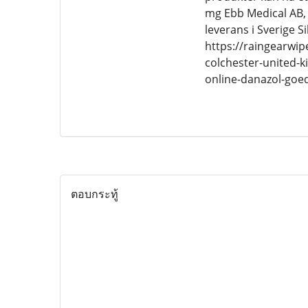
mg Ebb Medical AB, 12
leverans i Sverige 
https://raingearwi
colchester-united-
online-danazol-goed
ตอบกระทู้