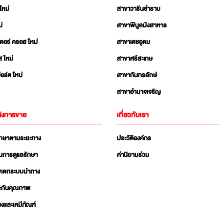
ใหม่
สาขาวารินชำราบ
่
สาขาพิบูลมังสาหาร
เดอร์ ครอส ใหม่
สาขาเดชอุดม
ส ใหม่
สาขาศรีสะเกษ
อร์ต ใหม่
สาขากันทรลักษ์
สาขาอำนาจเจริญ
ังการขาย
เกี่ยวกับเรา
ักษาตามระยะทาง
ประวัติองค์กร
นการดูแลรักษา
ค่านิยามร่วม
ัพเดทระบบนำทาง
ะกันคุณภาพ
่องและเคมีภัณฑ์