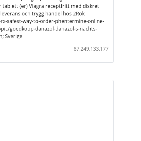
r tablett (er) Viagra receptfritt med diskret
b leverans och trygg handel hos 2Rok
rx-safest-way-to-order-phentermine-online-
pic/goedkoop-danazol-danazol-s-nachts-
h; Sverige
87.249.133.177