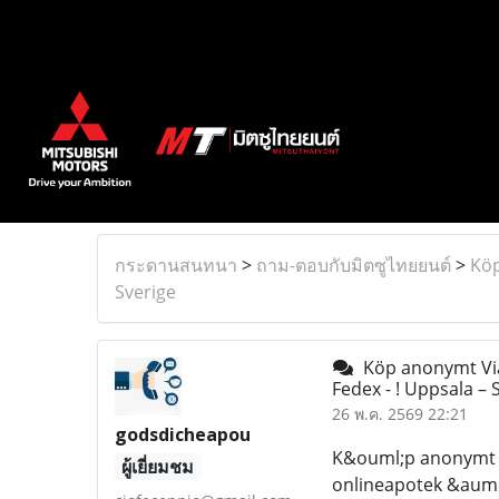
กระดานสนทนา
>
ถาม-ตอบกับมิตซูไทยยนต์
>
Köp
Sverige
Köp anonymt Viag
Fedex - ! Uppsala – 
26 พ.ค. 2569 22:21
godsdicheapou
K&ouml;p anonymt Vi
ผู้เยี่ยมชม
onlineapotek &auml;