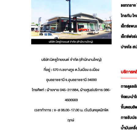
แอททราจ 
ไทรทัน ใหม
เอ็กซ์แพน
เอ็กซ์ฟอร์
ปาเจโร สป
บริษัท มิตซูไทยยนต์ จำกัด (สำนักงานใหญ่)
ที่อยู่ : 570 ถ.ชยางกูร ต.ในเมือง อ.เมือง
บริการหล
อุบลราชธานี จ.อุบลราชธานี 34000
การดูแลร
โทรศัพท์ : ฝ่ายขาย 045-311884, ฝ่ายศูนย์บริการ 086-
ข้อแนะนำใ
4600569
ขั้นตอนอ
เวลาทำการ : จ-ส 08.00-17.00 น. เว้นวันหยุดนักขัต
การรับปร
ฤกษ์
น้ำมันเครื