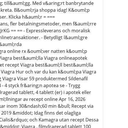
g; till&auml;gg. Med v&aring;rt banbrytande
iskreta. B&ouml;rja shoppa idag! K&ouml;p
er. Klicka h&auml;r = ===
ans, fler betalningsmetoder, men f&auml;rre
1JrKG == == - Expressleverans och moralisk
linetransaktioner. - Betydligt l&auml;gre
v&auml;rda
gra online rx &ouml;ver natten k&ouml;p
 Viagra best&auml;lla Viagra onlineapotek
et recept Viagra best&auml;ll best&auml;lla
a Viagra Hur och var du kan k&ouml;pa Viagra
 Viagra Visar 59 produktermed Sildenafil
- 4 styck fr&aring;n apotea se - Trygg
gerad tablett, 4 tablett (er) i apotek eller
l;llningar av recept online Apr 16, 2026
rkar inom 30&ndash;60 min &bull; Recept via
2019 &middot; Idag finns det olagliga
 Cialis&rdquo; och Kamagra utan recept Dessa
&middot; Viagra , filmdragerad tablett 100