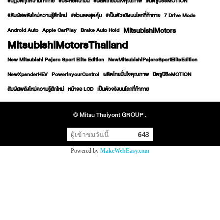
#ปฏิวัติทุกความท้าทาย
#ประหยัดน้ำมัน
#ผลิตไทยมั่นใจคุณภาพ
#มิตซูบิชิeMOTION
#สัมผัสพลังใหม่ความรู้สึกใหม่
#ส่วนลดสุดคุ้ม
#เป็นตัวจริงบนโลกที่ท้าทาย
7 Drive Mode
MitsubishiMotors
Android Auto
Apple CarPlay
Brake Auto Hold
MitsubishiMotorsThailand
New Mitsubishi Pajero Sport Elite Edition
NewMitsubishiPajeroSportEliteEdition
NewXpanderHEV
PowerinyourControl
ผลิตไทยมั่นใจคุณภาพ
มิตซูบิชิeMOTION
สัมผัสพลังใหม่ความรู้สึกใหม่
หน้าจอ LCD
เป็นตัวจริงบนโลกที่ท้าทาย
© Mitsu Thaiyont GROUP .
ผู้เข้าชมวันนี้
643
Powered by
MakeWebEasy.com