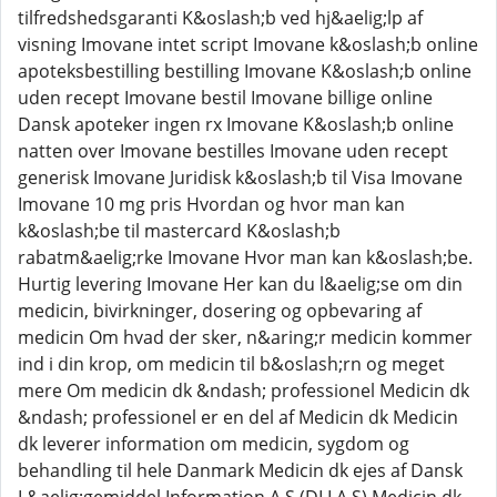
tilfredshedsgaranti K&oslash;b ved hj&aelig;lp af
visning Imovane intet script Imovane k&oslash;b online
apoteksbestilling bestilling Imovane K&oslash;b online
uden recept Imovane bestil Imovane billige online
Dansk apoteker ingen rx Imovane K&oslash;b online
natten over Imovane bestilles Imovane uden recept
generisk Imovane Juridisk k&oslash;b til Visa Imovane
Imovane 10 mg pris Hvordan og hvor man kan
k&oslash;be til mastercard K&oslash;b
rabatm&aelig;rke Imovane Hvor man kan k&oslash;be.
Hurtig levering Imovane Her kan du l&aelig;se om din
medicin, bivirkninger, dosering og opbevaring af
medicin Om hvad der sker, n&aring;r medicin kommer
ind i din krop, om medicin til b&oslash;rn og meget
mere Om medicin dk &ndash; professionel Medicin dk
&ndash; professionel er en del af Medicin dk Medicin
dk leverer information om medicin, sygdom og
behandling til hele Danmark Medicin dk ejes af Dansk