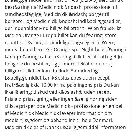
L&aelig;gemiddel Information A S (DLI A S) Medicin dk
best&aring;r af Medicin dk &ndash; professionel til
sundhedsfaglige, Medicin dk &ndash; borger til
borgere - og Medicin dk &ndash; indl&aelig;gssedler,
der indeholder Find billige billetter til Wien fra 684 kr
Med en Orange Europa-billet kan du f&aring; store
rabatter p&aring; almindelige dagsrejser til Wien ,
mens du med en DSB Orange SparNight-billet f&aring;r
kan opn&aring; rabat p&aring; billetter til nattoget Jo
tidligere du bestiller, og jo mere fleksibel du er - jo
billigere billetter kan du finde *-markering:
L&aelig;gemidlet kan k&oslash;bes uden recept
Fratr&aelig;k da 10,00 kr fra pakningens pris Du kan
ikke f&aring; tilskud ved k&oslash;b uden recept
Prisfald prisstigning eller ingen &aelig;ndring siden
sidste prisperiode Medicin dk - professionel er en del
af Medicin dk Medicin dk leverer information om
medicin, sygdom og behandling til hele Danmark
Medicin dk ejes af Dansk L&aelig;gemiddel Information