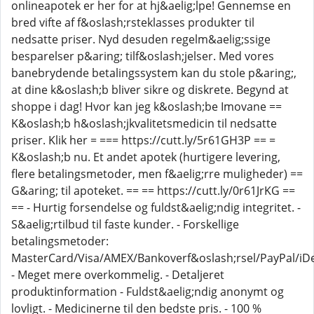
onlineapotek er her for at hj&aelig;lpe! Gennemse en
bred vifte af f&oslash;rsteklasses produkter til
nedsatte priser. Nyd desuden regelm&aelig;ssige
besparelser p&aring; tilf&oslash;jelser. Med vores
banebrydende betalingssystem kan du stole p&aring;,
at dine k&oslash;b bliver sikre og diskrete. Begynd at
shoppe i dag! Hvor kan jeg k&oslash;be Imovane ==
K&oslash;b h&oslash;jkvalitetsmedicin til nedsatte
priser. Klik her = === https://cutt.ly/5r61GH3P == =
K&oslash;b nu. Et andet apotek (hurtigere levering,
flere betalingsmetoder, men f&aelig;rre muligheder) ==
G&aring; til apoteket. == == https://cutt.ly/0r61JrKG ==
== - Hurtig forsendelse og fuldst&aelig;ndig integritet. -
S&aelig;rtilbud til faste kunder. - Forskellige
betalingsmetoder:
MasterCard/Visa/AMEX/Bankoverf&oslash;rsel/PayPal/iDe
- Meget mere overkommelig. - Detaljeret
produktinformation - Fuldst&aelig;ndig anonymt og
lovligt. - Medicinerne til den bedste pris. - 100 %