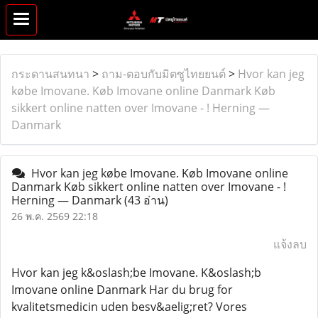
กระดานสนทนา
>
ถาม-ตอบกับมิตซูไทยยนต์
>
Hvor kan jeg
købe Imovane. Køb Imovane online Danmark Køb
sikkert online natten over Imovane - ! Herning —
Danmark
Hvor kan jeg købe Imovane. Køb Imovane online
Danmark Køb sikkert online natten over Imovane - !
Herning — Danmark
(43 อ่าน)
26 พ.ค. 2569 22:18
แจ้งลบ
Hvor kan jeg k&oslash;be Imovane. K&oslash;b
Imovane online Danmark Har du brug for
kvalitetsmedicin uden besv&aelig;ret? Vores