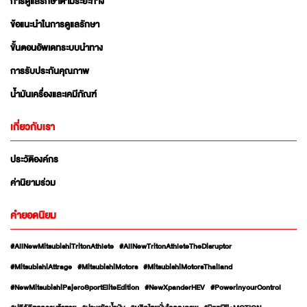
การดูแลรักษาตามระยะทาง
ข้อแนะนำในการดูแลรักษา
ขั้นตอนอัพเดทระบบนำทาง
การรับประกันคุณภาพ
น้ำมันเครื่องและเคมีภัณฑ์
เกี่ยวกับเรา
ประวัติองค์กร
ค่านิยามร่วม
คำยอดนิยม
#AllNewMitsubishiTritonAthlete
#AllNewTritonAthleteTheDisruptor
#MitsubishiAttrage
#MitsubishiMotors
#MitsubishiMotorsThailand
#NewMitsubishiPajeroSportEliteEdition
#NewXpanderHEV
#PowerinyourControl