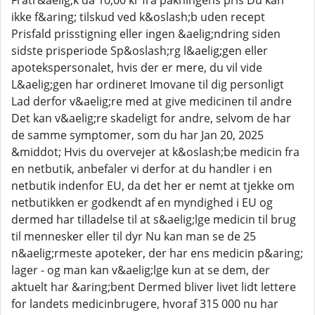
Fratr&aelig;k da 10,00 kr fra pakningens pris Du kan
ikke f&aring; tilskud ved k&oslash;b uden recept
Prisfald prisstigning eller ingen &aelig;ndring siden
sidste prisperiode Sp&oslash;rg l&aelig;gen eller
apotekspersonalet, hvis der er mere, du vil vide
L&aelig;gen har ordineret Imovane til dig personligt
Lad derfor v&aelig;re med at give medicinen til andre
Det kan v&aelig;re skadeligt for andre, selvom de har
de samme symptomer, som du har Jan 20, 2025
&middot; Hvis du overvejer at k&oslash;be medicin fra
en netbutik, anbefaler vi derfor at du handler i en
netbutik indenfor EU, da det her er nemt at tjekke om
netbutikken er godkendt af en myndighed i EU og
dermed har tilladelse til at s&aelig;lge medicin til brug
til mennesker eller til dyr Nu kan man se de 25
n&aelig;rmeste apoteker, der har ens medicin p&aring;
lager - og man kan v&aelig;lge kun at se dem, der
aktuelt har &aring;bent Dermed bliver livet lidt lettere
for landets medicinbrugere, hvoraf 315 000 nu har