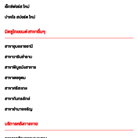
เอ็กซ์ฟอร์ส ใหม่
ปาเจโร สปอร์ต ใหม่
มิตซูไทยยนต์ สาขาอื่นๆ
สาขาอุบลราชธานี
สาขาวารินชำราบ
สาขาพิบูลมังสาหาร
สาขาเดชอุดม
สาขาศรีสะเกษ
สาขากันทรลักษ์
สาขาอำนาจเจริญ
บริการหลังการขาย