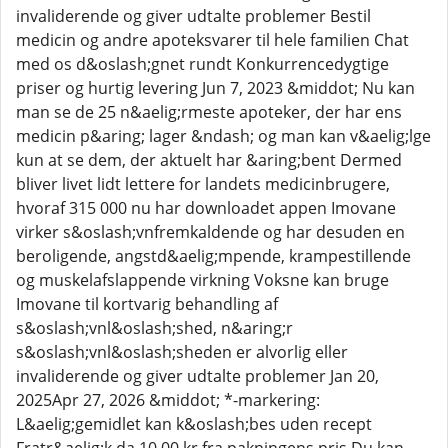
invaliderende og giver udtalte problemer Bestil
medicin og andre apoteksvarer til hele familien Chat
med os d&oslash;gnet rundt Konkurrencedygtige
priser og hurtig levering Jun 7, 2023 &middot; Nu kan
man se de 25 n&aelig;rmeste apoteker, der har ens
medicin p&aring; lager &ndash; og man kan v&aelig;lge
kun at se dem, der aktuelt har &aring;bent Dermed
bliver livet lidt lettere for landets medicinbrugere,
hvoraf 315 000 nu har downloadet appen Imovane
virker s&oslash;vnfremkaldende og har desuden en
beroligende, angstd&aelig;mpende, krampestillende
og muskelafslappende virkning Voksne kan bruge
Imovane til kortvarig behandling af
s&oslash;vnl&oslash;shed, n&aring;r
s&oslash;vnl&oslash;sheden er alvorlig eller
invaliderende og giver udtalte problemer Jan 20,
2025Apr 27, 2026 &middot; *-markering:
L&aelig;gemidlet kan k&oslash;bes uden recept