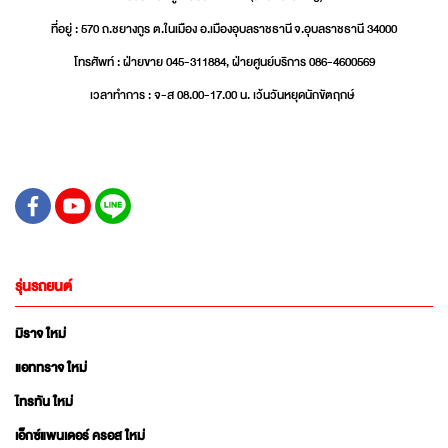
ที่อยู่ : 570 ถ.ชยางกูร ต.ในเมือง อ.เมืองอุบลราชธานี จ.อุบลราชธานี 34000
โทรศัพท์ : ฝ่ายขาย 045-311884, ฝ่ายศูนย์บริการ 086-4600569
เวลาทำการ : จ-ส 08.00-17.00 น. เว้นวันหยุดนักขัตฤกษ์
รุ่นรถยนต์
มิราจ ใหม่
แอททราจ ใหม่
ไทรทัน ใหม่
เอ็กซ์แพนเดอร์ ครอส ใหม่