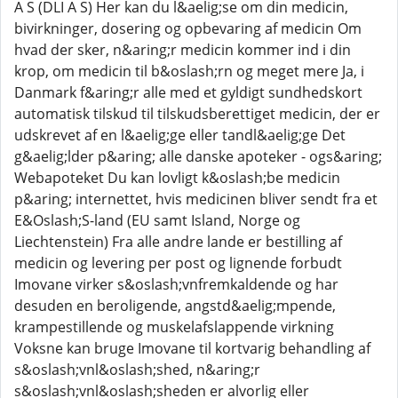
A S (DLI A S) Her kan du l&aelig;se om din medicin,
bivirkninger, dosering og opbevaring af medicin Om
hvad der sker, n&aring;r medicin kommer ind i din
krop, om medicin til b&oslash;rn og meget mere Ja, i
Danmark f&aring;r alle med et gyldigt sundhedskort
automatisk tilskud til tilskudsberettiget medicin, der er
udskrevet af en l&aelig;ge eller tandl&aelig;ge Det
g&aelig;lder p&aring; alle danske apoteker - ogs&aring;
Webapoteket Du kan lovligt k&oslash;be medicin
p&aring; internettet, hvis medicinen bliver sendt fra et
E&Oslash;S-land (EU samt Island, Norge og
Liechtenstein) Fra alle andre lande er bestilling af
medicin og levering per post og lignende forbudt
Imovane virker s&oslash;vnfremkaldende og har
desuden en beroligende, angstd&aelig;mpende,
krampestillende og muskelafslappende virkning
Voksne kan bruge Imovane til kortvarig behandling af
s&oslash;vnl&oslash;shed, n&aring;r
s&oslash;vnl&oslash;sheden er alvorlig eller