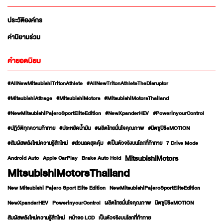
ประวัติองค์กร
ค่านิยามร่วม
คำยอดนิยม
#AllNewMitsubishiTritonAthlete
#AllNewTritonAthleteTheDisruptor
#MitsubishiAttrage
#MitsubishiMotors
#MitsubishiMotorsThailand
#NewMitsubishiPajeroSportEliteEdition
#NewXpanderHEV
#PowerinyourControl
#ปฏิวัติทุกความท้าทาย
#ประหยัดน้ำมัน
#ผลิตไทยมั่นใจคุณภาพ
#มิตซูบิชิeMOTION
#สัมผัสพลังใหม่ความรู้สึกใหม่
#ส่วนลดสุดคุ้ม
#เป็นตัวจริงบนโลกที่ท้าทาย
7 Drive Mode
MitsubishiMotors
Android Auto
Apple CarPlay
Brake Auto Hold
MitsubishiMotorsThailand
New Mitsubishi Pajero Sport Elite Edition
NewMitsubishiPajeroSportEliteEdition
NewXpanderHEV
PowerinyourControl
ผลิตไทยมั่นใจคุณภาพ
มิตซูบิชิeMOTION
สัมผัสพลังใหม่ความรู้สึกใหม่
หน้าจอ LCD
เป็นตัวจริงบนโลกที่ท้าทาย