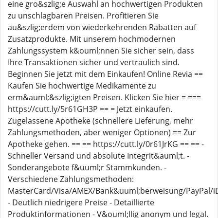
eine gro&szlig;e Auswahl an hochwertigen Produkten
zu unschlagbaren Preisen. Profitieren Sie
au&szlig;erdem von wiederkehrenden Rabatten auf
Zusatzprodukte. Mit unserem hochmodernen
Zahlungssystem k&ouml;nnen Sie sicher sein, dass
Ihre Transaktionen sicher und vertraulich sind.
Beginnen Sie jetzt mit dem Einkaufen! Online Revia ==
Kaufen Sie hochwertige Medikamente zu
erm&auml;&szlig;igten Preisen. Klicken Sie hier = ===
https://cutt.ly/5r61GH3P == = Jetzt einkaufen.
Zugelassene Apotheke (schnellere Lieferung, mehr
Zahlungsmethoden, aber weniger Optionen) == Zur
Apotheke gehen. == == https://cutt.ly/0r61JrKG == == -
Schneller Versand und absolute Integrit&auml;t. -
Sonderangebote f&uuml;r Stammkunden. -
Verschiedene Zahlungsmethoden:
MasterCard/Visa/AMEX/Bank&uuml;berweisung/PayPal/iDe
- Deutlich niedrigere Preise - Detaillierte
Produktinformationen - V&ouml;llig anonym und legal.