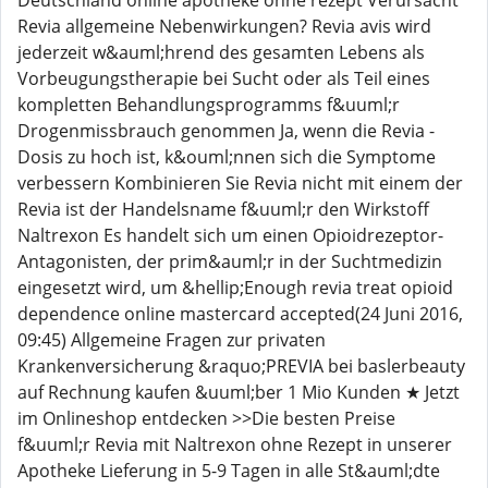
Deutschland online apotheke ohne rezept Verursacht
Revia allgemeine Nebenwirkungen? Revia avis wird
jederzeit w&auml;hrend des gesamten Lebens als
Vorbeugungstherapie bei Sucht oder als Teil eines
kompletten Behandlungsprogramms f&uuml;r
Drogenmissbrauch genommen Ja, wenn die Revia -
Dosis zu hoch ist, k&ouml;nnen sich die Symptome
verbessern Kombinieren Sie Revia nicht mit einem der
Revia ist der Handelsname f&uuml;r den Wirkstoff
Naltrexon Es handelt sich um einen Opioidrezeptor-
Antagonisten, der prim&auml;r in der Suchtmedizin
eingesetzt wird, um &hellip;Enough revia treat opioid
dependence online mastercard accepted(24 Juni 2016,
09:45) Allgemeine Fragen zur privaten
Krankenversicherung &raquo;PREVIA bei baslerbeauty
auf Rechnung kaufen &uuml;ber 1 Mio Kunden ★ Jetzt
im Onlineshop entdecken >>Die besten Preise
f&uuml;r Revia mit Naltrexon ohne Rezept in unserer
Apotheke Lieferung in 5-9 Tagen in alle St&auml;dte