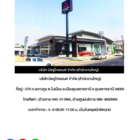
บริษัท มิตซูไทยยนต์ จำกัด (สำนักงานใหญ่)
ที่อยู่ : 570 ถ.ชยางกูร ต.ในเมือง อ.เมืองอุบลราชธานี จ.อุบลราชธานี 34000
โทรศัพท์ : ฝ่ายขาย 045-311884, ฝ่ายศูนย์บริการ 086-4600569
เวลาทำการ : จ-ส 08.00-17.00 น. เว้นวันหยุดนักขัตฤกษ์