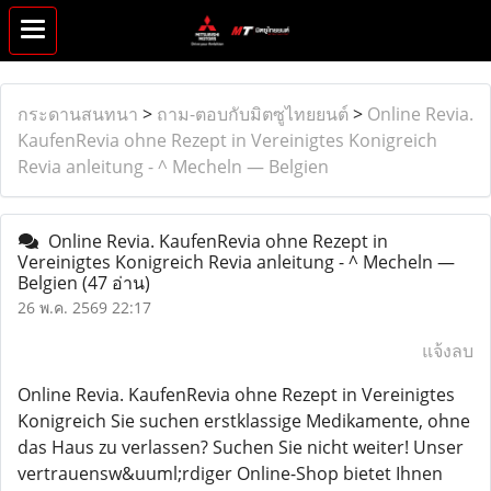
กระดานสนทนา
>
ถาม-ตอบกับมิตซูไทยยนต์
>
Online Revia.
KaufenRevia ohne Rezept in Vereinigtes Konigreich
Revia anleitung - ^ Mecheln — Belgien
Online Revia. KaufenRevia ohne Rezept in
Vereinigtes Konigreich Revia anleitung - ^ Mecheln —
Belgien
(47 อ่าน)
26 พ.ค. 2569 22:17
แจ้งลบ
Online Revia. KaufenRevia ohne Rezept in Vereinigtes
Konigreich Sie suchen erstklassige Medikamente, ohne
das Haus zu verlassen? Suchen Sie nicht weiter! Unser
vertrauensw&uuml;rdiger Online-Shop bietet Ihnen