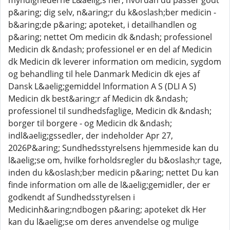
myndighederne L&aelig;s her, hvordan du passer godt
p&aring; dig selv, n&aring;r du k&oslash;ber medicin -
b&aring;de p&aring; apoteket, i detailhandlen og
p&aring; nettet Om medicin dk &ndash; professionel
Medicin dk &ndash; professionel er en del af Medicin
dk Medicin dk leverer information om medicin, sygdom
og behandling til hele Danmark Medicin dk ejes af
Dansk L&aelig;gemiddel Information A S (DLI A S)
Medicin dk best&aring;r af Medicin dk &ndash;
professionel til sundhedsfaglige, Medicin dk &ndash;
borger til borgere - og Medicin dk &ndash;
indl&aelig;gssedler, der indeholder Apr 27,
2026P&aring; Sundhedsstyrelsens hjemmeside kan du
l&aelig;se om, hvilke forholdsregler du b&oslash;r tage,
inden du k&oslash;ber medicin p&aring; nettet Du kan
finde information om alle de l&aelig;gemidler, der er
godkendt af Sundhedsstyrelsen i
Medicinh&aring;ndbogen p&aring; apoteket dk Her
kan du l&aelig;se om deres anvendelse og mulige