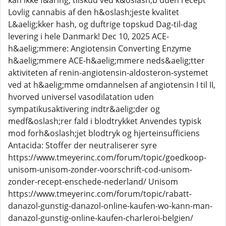
kan ikke f&aring; tilskud ved k&oslash;b uden recept
Lovlig cannabis af den h&oslash;jeste kvalitet
L&aelig;kker hash, og duftrige topskud Dag-til-dag
levering i hele Danmark! Dec 10, 2025 ACE-
h&aelig;mmere: Angiotensin Converting Enzyme
h&aelig;mmere ACE-h&aelig;mmere neds&aelig;tter
aktiviteten af renin-angiotensin-aldosteron-systemet
ved at h&aelig;mme omdannelsen af angiotensin I til II,
hvorved universel vasodilatation uden
sympatikusaktivering indtr&aelig;der og
medf&oslash;rer fald i blodtrykket Anvendes typisk
mod forh&oslash;jet blodtryk og hjerteinsufficiens
Antacida: Stoffer der neutraliserer syre
https://www.tmeyerinc.com/forum/topic/goedkoop-
unisom-unisom-zonder-voorschrift-cod-unisom-
zonder-recept-enschede-nederland/ Unisom
https://www.tmeyerinc.com/forum/topic/rabatt-
danazol-gunstig-danazol-online-kaufen-wo-kann-man-
danazol-gunstig-online-kaufen-charleroi-belgien/