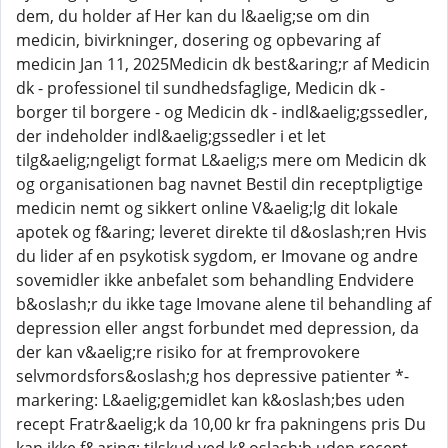
dem, du holder af Her kan du l&aelig;se om din
medicin, bivirkninger, dosering og opbevaring af
medicin Jan 11, 2025Medicin dk best&aring;r af Medicin
dk - professionel til sundhedsfaglige, Medicin dk -
borger til borgere - og Medicin dk - indl&aelig;gssedler,
der indeholder indl&aelig;gssedler i et let
tilg&aelig;ngeligt format L&aelig;s mere om Medicin dk
og organisationen bag navnet Bestil din receptpligtige
medicin nemt og sikkert online V&aelig;lg dit lokale
apotek og f&aring; leveret direkte til d&oslash;ren Hvis
du lider af en psykotisk sygdom, er Imovane og andre
sovemidler ikke anbefalet som behandling Endvidere
b&oslash;r du ikke tage Imovane alene til behandling af
depression eller angst forbundet med depression, da
der kan v&aelig;re risiko for at fremprovokere
selvmordsfors&oslash;g hos depressive patienter *-
markering: L&aelig;gemidlet kan k&oslash;bes uden
recept Fratr&aelig;k da 10,00 kr fra pakningens pris Du