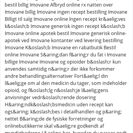
bestil billig Imovane Afbryd online rx natten over
Imovane billig Imovane ingen recept bestilling Imovane
Billigt til salg Imovane online Ingen recept kr&aelig;ves
k&oslash;b Imovane generisk ingen recept k&oslash;b
Imovane online apotek bestil Imovane generisk online-
apotek ved Imovane kontanter ved levering bestilling
Imovane K&oslash;b Imovane en rabatbutik Bestil
online Imovane S&aring;dan f&aring;r du fat i Imovane
billige Imovane Imovane og opioider b&oslash;r kun
anvendes samtidig n&aring;r der ikke forkommer
andre behandlingsalternativer Fort&aelig;l din
l&aelig;ge om al den medicin du tager, som indeholder
opioid, og f&oslash;lg n&oslash;je l&aelig;gens
anvisninger vedr&oslash;rende dosering
H&aring;ndk&oslash;bsmedicin uden recept kan
ogs&aring; k&oslash;bes i detailhandlen og p&aring;
nettet B&aring;de de fysiske forretninger og
onlinebutikkerne skal v&aelig;re godkendt af