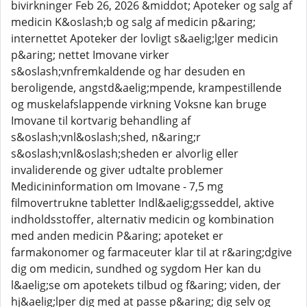
bivirkninger Feb 26, 2026 &middot; Apoteker og salg af
medicin K&oslash;b og salg af medicin p&aring;
internettet Apoteker der lovligt s&aelig;lger medicin
p&aring; nettet Imovane virker
s&oslash;vnfremkaldende og har desuden en
beroligende, angstd&aelig;mpende, krampestillende
og muskelafslappende virkning Voksne kan bruge
Imovane til kortvarig behandling af
s&oslash;vnl&oslash;shed, n&aring;r
s&oslash;vnl&oslash;sheden er alvorlig eller
invaliderende og giver udtalte problemer
Medicininformation om Imovane - 7,5 mg
filmovertrukne tabletter Indl&aelig;gsseddel, aktive
indholdsstoffer, alternativ medicin og kombination
med anden medicin P&aring; apoteket er
farmakonomer og farmaceuter klar til at r&aring;dgive
dig om medicin, sundhed og sygdom Her kan du
l&aelig;se om apotekets tilbud og f&aring; viden, der
hj&aelig;lper dig med at passe p&aring; dig selv og