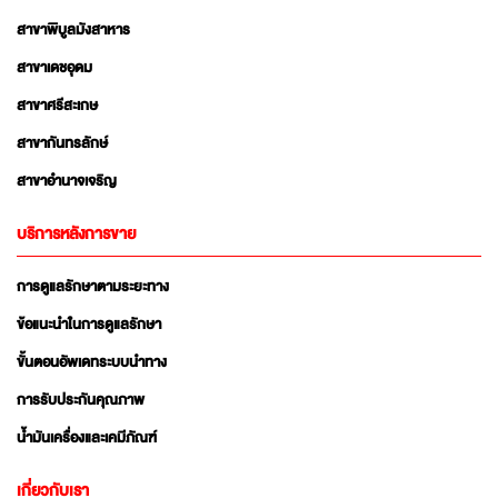
สาขาพิบูลมังสาหาร
สาขาเดชอุดม
สาขาศรีสะเกษ
สาขากันทรลักษ์
สาขาอำนาจเจริญ
บริการหลังการขาย
การดูแลรักษาตามระยะทาง
ข้อแนะนำในการดูแลรักษา
ขั้นตอนอัพเดทระบบนำทาง
การรับประกันคุณภาพ
น้ำมันเครื่องและเคมีภัณฑ์
เกี่ยวกับเรา