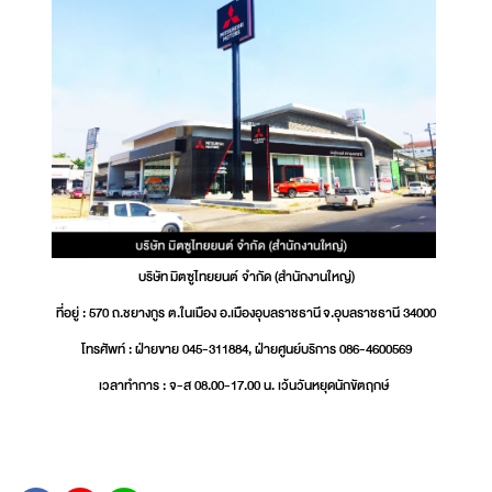
บริษัท มิตซูไทยยนต์ จำกัด (สำนักงานใหญ่)
ที่อยู่ : 570 ถ.ชยางกูร ต.ในเมือง อ.เมืองอุบลราชธานี จ.อุบลราชธานี 34000
โทรศัพท์ : ฝ่ายขาย 045-311884, ฝ่ายศูนย์บริการ 086-4600569
เวลาทำการ : จ-ส 08.00-17.00 น. เว้นวันหยุดนักขัตฤกษ์