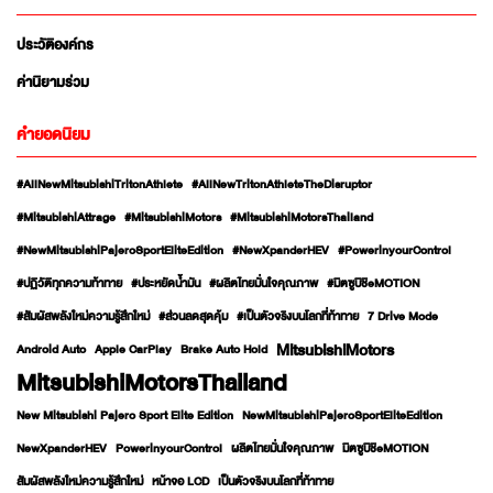
ประวัติองค์กร
ค่านิยามร่วม
คำยอดนิยม
#AllNewMitsubishiTritonAthlete
#AllNewTritonAthleteTheDisruptor
#MitsubishiAttrage
#MitsubishiMotors
#MitsubishiMotorsThailand
#NewMitsubishiPajeroSportEliteEdition
#NewXpanderHEV
#PowerinyourControl
#ปฏิวัติทุกความท้าทาย
#ประหยัดน้ำมัน
#ผลิตไทยมั่นใจคุณภาพ
#มิตซูบิชิeMOTION
#สัมผัสพลังใหม่ความรู้สึกใหม่
#ส่วนลดสุดคุ้ม
#เป็นตัวจริงบนโลกที่ท้าทาย
7 Drive Mode
MitsubishiMotors
Android Auto
Apple CarPlay
Brake Auto Hold
MitsubishiMotorsThailand
New Mitsubishi Pajero Sport Elite Edition
NewMitsubishiPajeroSportEliteEdition
NewXpanderHEV
PowerinyourControl
ผลิตไทยมั่นใจคุณภาพ
มิตซูบิชิeMOTION
สัมผัสพลังใหม่ความรู้สึกใหม่
หน้าจอ LCD
เป็นตัวจริงบนโลกที่ท้าทาย