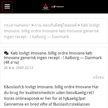
กระดานสนทนา
>
ถาม-ตอบกับมิตซูไทยยนต์
>
Køb lovligt
Imovane. billig ordre Imovane køb Imovane generisk
ingen recept - ! Aalborg — Danmark
Køb lovligt Imovane. billig ordre Imovane køb
Imovane generisk ingen recept - ! Aalborg — Danmark
(48 อ่าน)
26 พ.ค. 2569 22:12
แจ้งลบ
K&oslash;b lovligt Imovane. billig ordre Imovane Har
du brug for kvalitetsmedicin uden besv&aelig;ret?
Vores onlineapotek er her for at hj&aelig;lpe!
Gennemse en bred vifte af f&oslash;rsteklasses