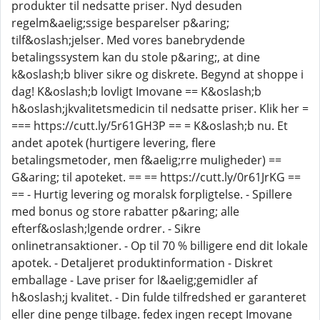
produkter til nedsatte priser. Nyd desuden
regelm&aelig;ssige besparelser p&aring;
tilf&oslash;jelser. Med vores banebrydende
betalingssystem kan du stole p&aring;, at dine
k&oslash;b bliver sikre og diskrete. Begynd at shoppe i
dag! K&oslash;b lovligt Imovane == K&oslash;b
h&oslash;jkvalitetsmedicin til nedsatte priser. Klik her =
=== https://cutt.ly/5r61GH3P == = K&oslash;b nu. Et
andet apotek (hurtigere levering, flere
betalingsmetoder, men f&aelig;rre muligheder) ==
G&aring; til apoteket. == == https://cutt.ly/0r61JrKG ==
== - Hurtig levering og moralsk forpligtelse. - Spillere
med bonus og store rabatter p&aring; alle
efterf&oslash;lgende ordrer. - Sikre
onlinetransaktioner. - Op til 70 % billigere end dit lokale
apotek. - Detaljeret produktinformation - Diskret
emballage - Lave priser for l&aelig;gemidler af
h&oslash;j kvalitet. - Din fulde tilfredshed er garanteret
eller dine penge tilbage. fedex ingen recept Imovane