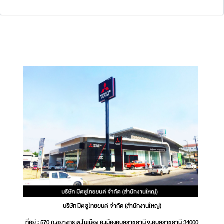
บริษัท มิตซูไทยยนต์ จำกัด (สำนักงานใหญ่)
ที่อยู่ : 570 ถ.ชยางกูร ต.ในเมือง อ.เมืองอุบลราชธานี จ.อุบลราชธานี 34000