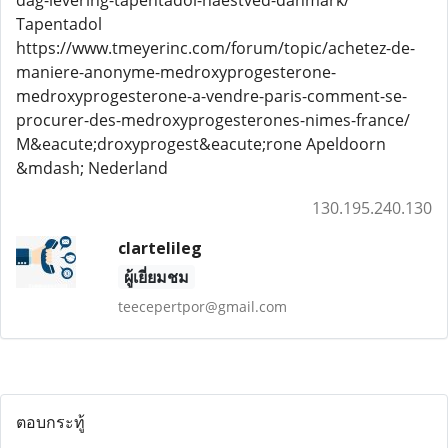
dag-levering-tapentadol-naestved-danmark/
Tapentadol
https://www.tmeyerinc.com/forum/topic/achetez-de-
maniere-anonyme-medroxyprogesterone-
medroxyprogesterone-a-vendre-paris-comment-se-
procurer-des-medroxyprogesterones-nimes-france/
M&eacute;droxyprogest&eacute;rone Apeldoorn
&mdash; Nederland
130.195.240.130
clartelileg
ผู้เยี่ยมชม
teecepertpor@gmail.com
ตอบกระทู้