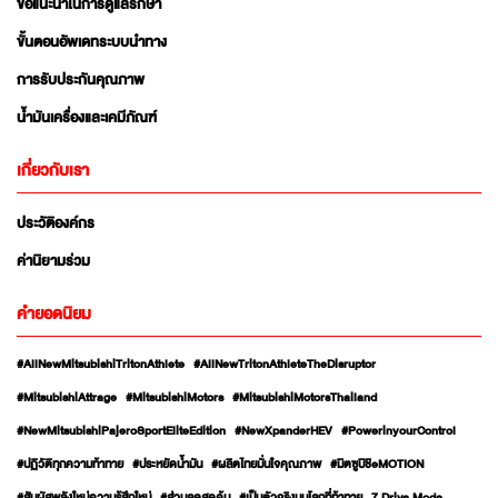
ข้อแนะนำในการดูแลรักษา
ขั้นตอนอัพเดทระบบนำทาง
การรับประกันคุณภาพ
น้ำมันเครื่องและเคมีภัณฑ์
เกี่ยวกับเรา
ประวัติองค์กร
ค่านิยามร่วม
คำยอดนิยม
#AllNewMitsubishiTritonAthlete
#AllNewTritonAthleteTheDisruptor
#MitsubishiAttrage
#MitsubishiMotors
#MitsubishiMotorsThailand
#NewMitsubishiPajeroSportEliteEdition
#NewXpanderHEV
#PowerinyourControl
#ปฏิวัติทุกความท้าทาย
#ประหยัดน้ำมัน
#ผลิตไทยมั่นใจคุณภาพ
#มิตซูบิชิeMOTION