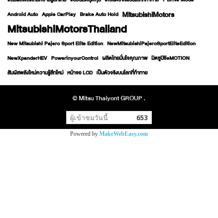
#สัมผัสพลังใหม่ความรู้สึกใหม่
#ส่วนลดสุดคุ้ม
#เป็นตัวจริงบนโลกที่ท้าทาย
7 Drive Mode
MitsubishiMotors
Android Auto
Apple CarPlay
Brake Auto Hold
MitsubishiMotorsThailand
New Mitsubishi Pajero Sport Elite Edition
NewMitsubishiPajeroSportEliteEdition
NewXpanderHEV
PowerinyourControl
ผลิตไทยมั่นใจคุณภาพ
มิตซูบิชิeMOTION
สัมผัสพลังใหม่ความรู้สึกใหม่
หน้าจอ LCD
เป็นตัวจริงบนโลกที่ท้าทาย
© Mitsu Thaiyont GROUP .
ผู้เข้าชมวันนี้
653
Powered by
MakeWebEasy.com