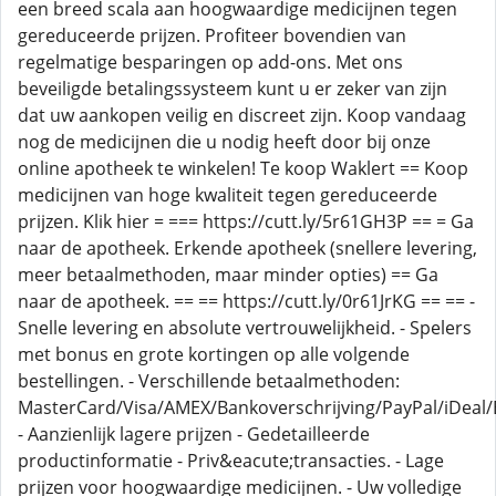
een breed scala aan hoogwaardige medicijnen tegen
gereduceerde prijzen. Profiteer bovendien van
regelmatige besparingen op add-ons. Met ons
beveiligde betalingssysteem kunt u er zeker van zijn
dat uw aankopen veilig en discreet zijn. Koop vandaag
nog de medicijnen die u nodig heeft door bij onze
online apotheek te winkelen! Te koop Waklert == Koop
medicijnen van hoge kwaliteit tegen gereduceerde
prijzen. Klik hier = === https://cutt.ly/5r61GH3P == = Ga
naar de apotheek. Erkende apotheek (snellere levering,
meer betaalmethoden, maar minder opties) == Ga
naar de apotheek. == == https://cutt.ly/0r61JrKG == == -
Snelle levering en absolute vertrouwelijkheid. - Spelers
met bonus en grote kortingen op alle volgende
bestellingen. - Verschillende betaalmethoden:
MasterCard/Visa/AMEX/Bankoverschrijving/PayPal/iDeal/B
- Aanzienlijk lagere prijzen - Gedetailleerde
productinformatie - Priv&eacute;transacties. - Lage
prijzen voor hoogwaardige medicijnen. - Uw volledige