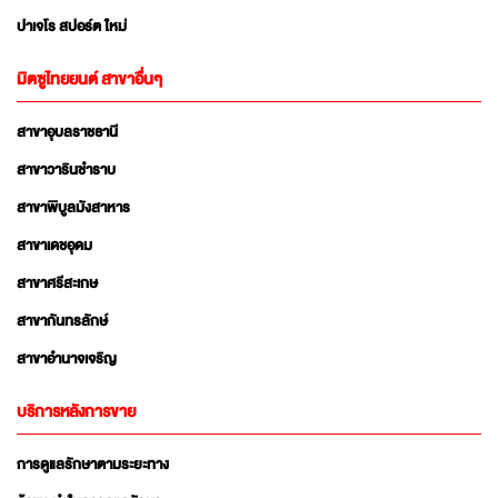
ปาเจโร สปอร์ต ใหม่
มิตซูไทยยนต์ สาขาอื่นๆ
สาขาอุบลราชธานี
สาขาวารินชำราบ
สาขาพิบูลมังสาหาร
สาขาเดชอุดม
สาขาศรีสะเกษ
สาขากันทรลักษ์
สาขาอำนาจเจริญ
บริการหลังการขาย
การดูแลรักษาตามระยะทาง