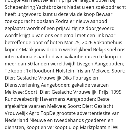
hoogte van nieuwe- en in prijs verlaagde boten bij
Schepenkring Yachtbrokers Nadat u een zoekopdracht
heeft uitgevoerd kunt u deze via de knop Bewaar
zoekopdracht opslaan Zodra er nieuw aanbod
geplaatst wordt of een prijswijziging doorgevoerd
wordt krijgt u van ons een email met een link naar
betreffende boot of boten Mar 25, 2026 Vakantiehuis
kopen? Maak jouw droom werkelijkheid Bekijk snel ons
internationale aanbod van vakantiehuizen te koop in
meer dan 50 landen wereldwijd! Livegen Aangeboden;
Te koop : 1x Roodbont Holstein Frisian Melkvee; Soort:
Dier; Geslacht: Vrouwelijk Diks Fourage en
Dienstverlening Aangeboden; gekalfde vaarzen
Melkvee; Soort: Dier; Geslacht: Vrouwelijk; Prijs: 1995
Rundveebedrijf Havermans Aangeboden; Beste
afgekalfde vaarzen Melkvee; Soort: Dier; Geslacht:
Vrouwelijk Agro TopDe grootste advertentiesite van
Nederland Nieuwe en tweedehands goederen en
diensten, koopt en verkoopt u op Marktplaats nl Wij