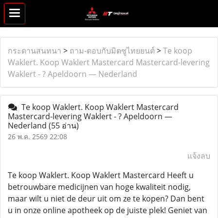
กระดานสนทนา
>
ถาม-ตอบกับมิตซูไทยยนต์
>
Te koop
Waklert. Koop Waklert Mastercard Mastercard-levering
Waklert - ? Apeldoorn — Nederland
Te koop Waklert. Koop Waklert Mastercard
Mastercard-levering Waklert - ? Apeldoorn —
Nederland
(55 อ่าน)
26 พ.ค. 2569 22:08
แจ้งลบ
Te koop Waklert. Koop Waklert Mastercard Heeft u
betrouwbare medicijnen van hoge kwaliteit nodig,
maar wilt u niet de deur uit om ze te kopen? Dan bent
u in onze online apotheek op de juiste plek! Geniet van