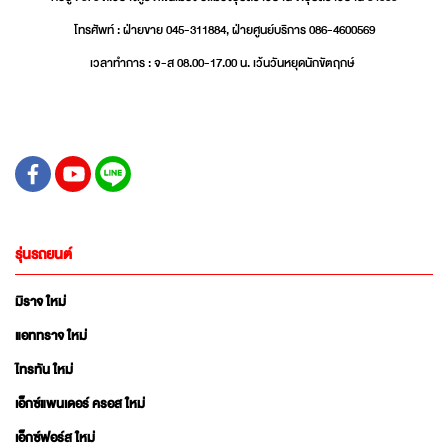
โทรศัพท์ : ฝ่ายขาย 045-311884, ฝ่ายศูนย์บริการ 086-4600569
เวลาทำการ : จ-ส 08.00-17.00 น. เว้นวันหยุดนักขัตฤกษ์
รุ่นรถยนต์
มิราจ ใหม่
แอททราจ ใหม่
ไทรทัน ใหม่
เอ็กซ์แพนเดอร์ ครอส ใหม่
เอ็กซ์ฟอร์ส ใหม่