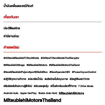
น้ำมันเครื่องและเคมีภัณฑ์
เกี่ยวกับเรา
ประวัติองค์กร
ค่านิยามร่วม
คำยอดนิยม
#AllNewMitsubishiTritonAthlete
#AllNewTritonAthleteTheDisruptor
#MitsubishiAttrage
#MitsubishiMotors
#MitsubishiMotorsThailand
#NewMitsubishiPajeroSportEliteEdition
#NewXpanderHEV
#PowerinyourControl
#ปฏิวัติทุกความท้าทาย
#ประหยัดน้ำมัน
#ผลิตไทยมั่นใจคุณภาพ
#มิตซูบิชิeMOTION
#สัมผัสพลังใหม่ความรู้สึกใหม่
#ส่วนลดสุดคุ้ม
#เป็นตัวจริงบนโลกที่ท้าทาย
7 Drive Mode
MitsubishiMotors
Android Auto
Apple CarPlay
Brake Auto Hold
MitsubishiMotorsThailand