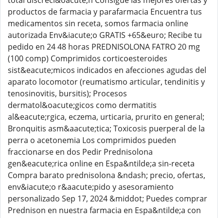
total discreci&oacute;n Consigue las mejores ofertas y
productos de farmacia y parafarmacia Encuentra tus
medicamentos sin receta, somos farmacia online
autorizada Env&iacute;o GRATIS +65&euro; Recibe tu
pedido en 24 48 horas PREDNISOLONA FATRO 20 mg
(100 comp) Comprimidos corticoesteroides
sist&eacute;micos indicados en afecciones agudas del
aparato locomotor (reumatismo articular, tendinitis y
tenosinovitis, bursitis); Procesos
dermatol&oacute;gicos como dermatitis
al&eacute;rgica, eczema, urticaria, prurito en general;
Bronquitis asm&aacute;tica; Toxicosis puerperal de la
perra o acetonemia Los comprimidos pueden
fraccionarse en dos Pedir Prednisolona
gen&eacute;rica online en Espa&ntilde;a sin-receta
Compra barato prednisolona &ndash; precio, ofertas,
env&iacute;o r&aacute;pido y asesoramiento
personalizado Sep 17, 2024 &middot; Puedes comprar
Prednison en nuestra farmacia en Espa&ntilde;a con