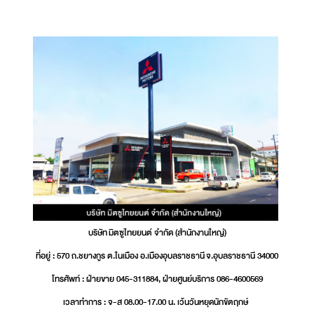
บริษัท มิตซูไทยยนต์ จำกัด (สำนักงานใหญ่)
ที่อยู่ : 570 ถ.ชยางกูร ต.ในเมือง อ.เมืองอุบลราชธานี จ.อุบลราชธานี 34000
โทรศัพท์ : ฝ่ายขาย 045-311884, ฝ่ายศูนย์บริการ 086-4600569
เวลาทำการ : จ-ส 08.00-17.00 น. เว้นวันหยุดนักขัตฤกษ์