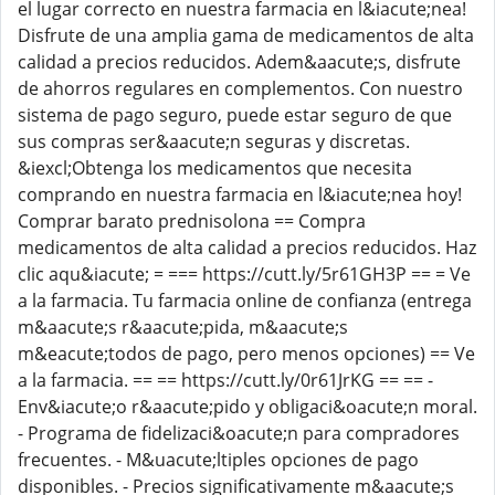
el lugar correcto en nuestra farmacia en l&iacute;nea!
Disfrute de una amplia gama de medicamentos de alta
calidad a precios reducidos. Adem&aacute;s, disfrute
de ahorros regulares en complementos. Con nuestro
sistema de pago seguro, puede estar seguro de que
sus compras ser&aacute;n seguras y discretas.
&iexcl;Obtenga los medicamentos que necesita
comprando en nuestra farmacia en l&iacute;nea hoy!
Comprar barato prednisolona == Compra
medicamentos de alta calidad a precios reducidos. Haz
clic aqu&iacute; = === https://cutt.ly/5r61GH3P == = Ve
a la farmacia. Tu farmacia online de confianza (entrega
m&aacute;s r&aacute;pida, m&aacute;s
m&eacute;todos de pago, pero menos opciones) == Ve
a la farmacia. == == https://cutt.ly/0r61JrKG == == -
Env&iacute;o r&aacute;pido y obligaci&oacute;n moral.
- Programa de fidelizaci&oacute;n para compradores
frecuentes. - M&uacute;ltiples opciones de pago
disponibles. - Precios significativamente m&aacute;s