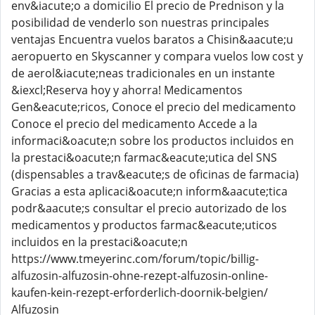
env&iacute;o a domicilio El precio de Prednison y la
posibilidad de venderlo son nuestras principales
ventajas Encuentra vuelos baratos a Chisin&aacute;u
aeropuerto en Skyscanner y compara vuelos low cost y
de aerol&iacute;neas tradicionales en un instante
&iexcl;Reserva hoy y ahorra! Medicamentos
Gen&eacute;ricos, Conoce el precio del medicamento
Conoce el precio del medicamento Accede a la
informaci&oacute;n sobre los productos incluidos en
la prestaci&oacute;n farmac&eacute;utica del SNS
(dispensables a trav&eacute;s de oficinas de farmacia)
Gracias a esta aplicaci&oacute;n inform&aacute;tica
podr&aacute;s consultar el precio autorizado de los
medicamentos y productos farmac&eacute;uticos
incluidos en la prestaci&oacute;n
https://www.tmeyerinc.com/forum/topic/billig-
alfuzosin-alfuzosin-ohne-rezept-alfuzosin-online-
kaufen-kein-rezept-erforderlich-doornik-belgien/
Alfuzosin