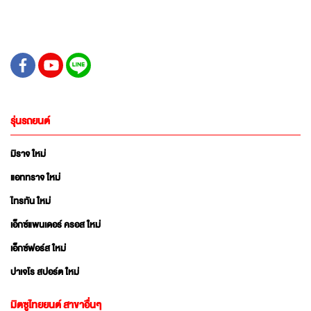
รุ่นรถยนต์
มิราจ ใหม่
แอททราจ ใหม่
ไทรทัน ใหม่
เอ็กซ์แพนเดอร์ ครอส ใหม่
เอ็กซ์ฟอร์ส ใหม่
ปาเจโร สปอร์ต ใหม่
มิตซูไทยยนต์ สาขาอื่นๆ