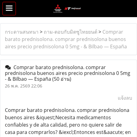
กระดานสนทนา
>
ถาม-ตอบกับมิตซูไทยยนต์
>
Comprar
barato prednisolona. comprar prednisolona buenos
aires precio prednisolona 0 5mg - & Bilbao — España
Comprar barato prednisolona. comprar
prednisolona buenos aires precio prednisolona 0 5mg
- & Bilbao — España
(50 อ่าน)
26 พ.ค. 2569 22:06
แจ้งลบ
Comprar barato prednisolona. comprar prednisolona
buenos aires &iquest;Necesita medicamentos
confiables y de alta calidad, pero no quiere salir de
casa para comprarlos? &iexcl;Entonces est&aacute; en