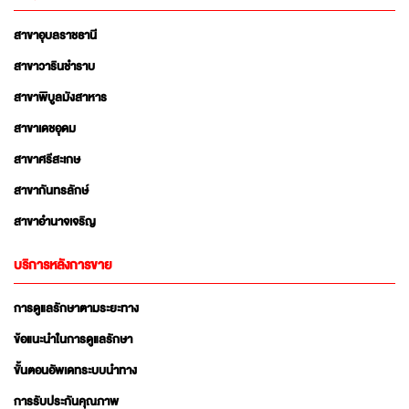
สาขาอุบลราชธานี
สาขาวารินชำราบ
สาขาพิบูลมังสาหาร
สาขาเดชอุดม
สาขาศรีสะเกษ
สาขากันทรลักษ์
สาขาอำนาจเจริญ
บริการหลังการขาย
การดูแลรักษาตามระยะทาง
ข้อแนะนำในการดูแลรักษา
ขั้นตอนอัพเดทระบบนำทาง
การรับประกันคุณภาพ