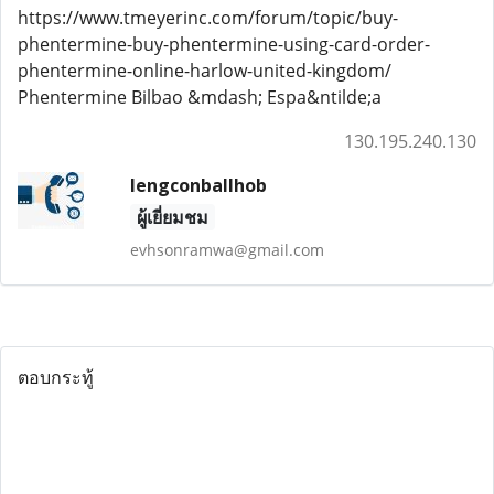
https://www.tmeyerinc.com/forum/topic/buy-
phentermine-buy-phentermine-using-card-order-
phentermine-online-harlow-united-kingdom/
Phentermine Bilbao &mdash; Espa&ntilde;a
130.195.240.130
lengconballhob
ผู้เยี่ยมชม
evhsonramwa@gmail.com
ตอบกระทู้