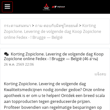
กระดานสนทนา
>
ถาม-ตอบกับมิตซูไทยยนต์
>
Korting
Zopiclone. Levering de volgende dag Koop Zopiclone
online Fedex - ! Brugge — België
Korting Zopiclone. Levering de volgende dag Koop
Zopiclone online Fedex - ! Brugge — België
(46 อ่าน)
26 พ.ค. 2569 22:06
แจ้งลบ
Korting Zopiclone. Levering de volgende dag
Kwaliteitsmedicijnen nodig zonder gedoe? Onze online
apotheek is er om u te helpen! Ontdek een breed scala
aan topproducten tegen gereduceerde prijzen.
Profiteer bovendien van regelmatige besparingen op