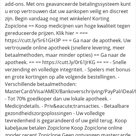
add-ons. Met ons geavanceerde betalingssysteem kunt
u erop vertrouwen dat uw aankopen veilig en discreet
zijn. Begin vandaag nog met winkelen! Korting
Zopiclone == Koop medicijnen van hoge kwaliteit tegen
gereduceerde prijzen. Klik hier = ===
https://cutt.ly/5r61GH3P == = Ga naar de apotheek. Uw
vertrouwde online apotheek (snellere levering, meer
betaalmethoden, maar minder opties) == Ga naar de
apotheek. == == https://cutt.ly/0r61JrKG == == - Snelle
verzending en volledige integriteit. - Spelers met bonus
en grote kortingen op alle volgende bestellingen. -
Verschillende betaalmethoden:
MasterCard/Visa/AMEX/Bankoverschrijving/PayPal/iDeal/B
- Tot 70% goedkoper dan uw lokale apotheek. -
Medicijndetails. - Priv&eacute;transacties. - Betaalbare
gezondheidszorgoplossingen - Uw volledige
tevredenheid is gegarandeerd of uw geld terug. Koop
kabeljauw betalen Zopiclone Koop Zopiclone online
zonder recept Zopiclone Geen ontvangen mastercarde