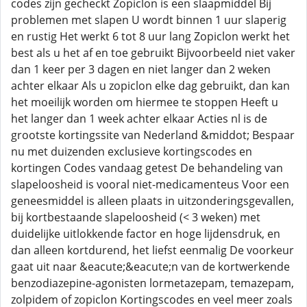
codes zijn gecheckt Zopiclon is een slaapmiddel Bij
problemen met slapen U wordt binnen 1 uur slaperig
en rustig Het werkt 6 tot 8 uur lang Zopiclon werkt het
best als u het af en toe gebruikt Bijvoorbeeld niet vaker
dan 1 keer per 3 dagen en niet langer dan 2 weken
achter elkaar Als u zopiclon elke dag gebruikt, dan kan
het moeilijk worden om hiermee te stoppen Heeft u
het langer dan 1 week achter elkaar Acties nl is de
grootste kortingssite van Nederland &middot; Bespaar
nu met duizenden exclusieve kortingscodes en
kortingen Codes vandaag getest De behandeling van
slapeloosheid is vooral niet-medicamenteus Voor een
geneesmiddel is alleen plaats in uitzonderingsgevallen,
bij kortbestaande slapeloosheid (< 3 weken) met
duidelijke uitlokkende factor en hoge lijdensdruk, en
dan alleen kortdurend, het liefst eenmalig De voorkeur
gaat uit naar &eacute;&eacute;n van de kortwerkende
benzodiazepine-agonisten lormetazepam, temazepam,
zolpidem of zopiclon Kortingscodes en veel meer zoals