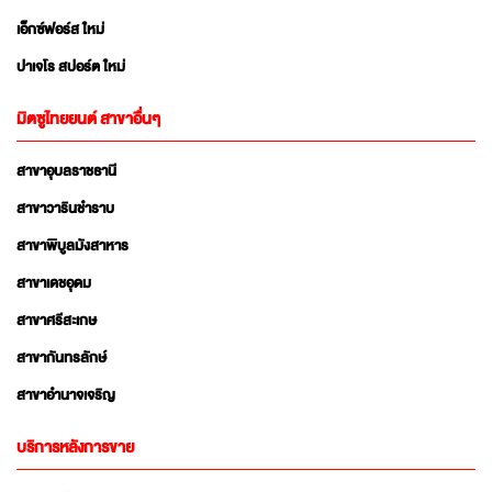
เอ็กซ์ฟอร์ส ใหม่
ปาเจโร สปอร์ต ใหม่
มิตซูไทยยนต์ สาขาอื่นๆ
สาขาอุบลราชธานี
สาขาวารินชำราบ
สาขาพิบูลมังสาหาร
สาขาเดชอุดม
สาขาศรีสะเกษ
สาขากันทรลักษ์
สาขาอำนาจเจริญ
บริการหลังการขาย