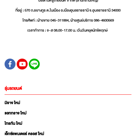
บริษัท มิตซูไทยยนต์ จำกัด (สำนักงานใหญ่)
ที่อยู่ : 570 ถ.ชยางกูร ต.ในเมือง อ.เมืองอุบลราชธานี จ.อุบลราชธานี 34000
โทรศัพท์ : ฝ่ายขาย 045-311884, ฝ่ายศูนย์บริการ 086-4600569
เวลาทำการ : จ-ส 08.00-17.00 น. เว้นวันหยุดนักขัตฤกษ์
รุ่นรถยนต์
มิราจ ใหม่
แอททราจ ใหม่
ไทรทัน ใหม่
เอ็กซ์แพนเดอร์ ครอส ใหม่