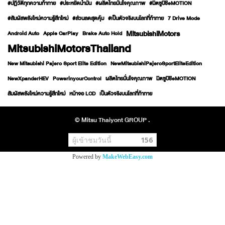
#ปฏิวัติทุกความท้าทาย
#ประหยัดน้ำมัน
#ผลิตไทยมั่นใจคุณภาพ
#มิตซูบิชิeMOTION
#สัมผัสพลังใหม่ความรู้สึกใหม่
#ส่วนลดสุดคุ้ม
#เป็นตัวจริงบนโลกที่ท้าทาย
7 Drive Mode
MitsubishiMotors
Android Auto
Apple CarPlay
Brake Auto Hold
MitsubishiMotorsThailand
New Mitsubishi Pajero Sport Elite Edition
NewMitsubishiPajeroSportEliteEdition
NewXpanderHEV
PowerinyourControl
ผลิตไทยมั่นใจคุณภาพ
มิตซูบิชิeMOTION
สัมผัสพลังใหม่ความรู้สึกใหม่
หน้าจอ LCD
เป็นตัวจริงบนโลกที่ท้าทาย
© Mitsu Thaiyont GROUP .
ผู้เข้าชมวันนี้
156
Powered by
MakeWebEasy.com