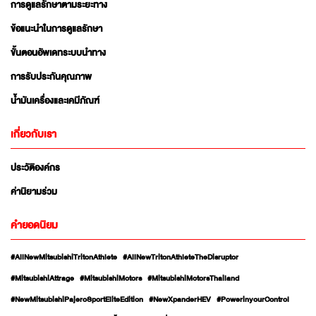
การดูแลรักษาตามระยะทาง
ข้อแนะนำในการดูแลรักษา
ขั้นตอนอัพเดทระบบนำทาง
การรับประกันคุณภาพ
น้ำมันเครื่องและเคมีภัณฑ์
เกี่ยวกับเรา
ประวัติองค์กร
ค่านิยามร่วม
คำยอดนิยม
#AllNewMitsubishiTritonAthlete
#AllNewTritonAthleteTheDisruptor
#MitsubishiAttrage
#MitsubishiMotors
#MitsubishiMotorsThailand
#NewMitsubishiPajeroSportEliteEdition
#NewXpanderHEV
#PowerinyourControl