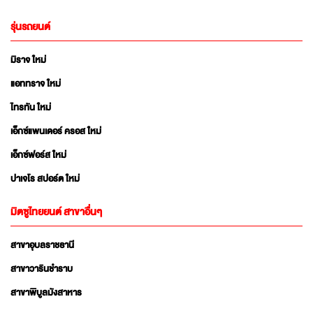
รุ่นรถยนต์
มิราจ ใหม่
แอททราจ ใหม่
ไทรทัน ใหม่
เอ็กซ์แพนเดอร์ ครอส ใหม่
เอ็กซ์ฟอร์ส ใหม่
ปาเจโร สปอร์ต ใหม่
มิตซูไทยยนต์ สาขาอื่นๆ
สาขาอุบลราชธานี
สาขาวารินชำราบ
สาขาพิบูลมังสาหาร