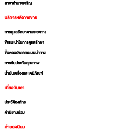
สาขาอำนาจเจริญ
บริการหลังการขาย
การดูแลรักษาตามระยะทาง
ข้อแนะนำในการดูแลรักษา
ขั้นตอนอัพเดทระบบนำทาง
การรับประกันคุณภาพ
น้ำมันเครื่องและเคมีภัณฑ์
เกี่ยวกับเรา
ประวัติองค์กร
ค่านิยามร่วม
คำยอดนิยม