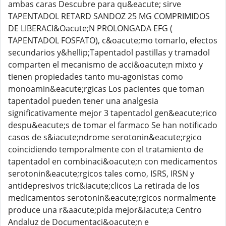
ambas caras Descubre para qu&eacute; sirve
TAPENTADOL RETARD SANDOZ 25 MG COMPRIMIDOS
DE LIBERACI&Oacute;N PROLONGADA EFG (
TAPENTADOL FOSFATO), c&oacute;mo tomarlo, efectos
secundarios y&hellip;Tapentadol pastillas y tramadol
comparten el mecanismo de acci&oacute;n mixto y
tienen propiedades tanto mu-agonistas como
monoamin&eacute;rgicas Los pacientes que toman
tapentadol pueden tener una analgesia
significativamente mejor 3 tapentadol gen&eacute;rico
despu&eacute;s de tomar el farmaco Se han notificado
casos de s&iacute;ndrome serotonin&eacute;rgico
coincidiendo temporalmente con el tratamiento de
tapentadol en combinaci&oacute;n con medicamentos
serotonin&eacute;rgicos tales como, ISRS, IRSN y
antidepresivos tric&iacute;clicos La retirada de los
medicamentos serotonin&eacute;rgicos normalmente
produce una r&aacute;pida mejor&iacute;a Centro
Andaluz de Documentaci&oacute;n e