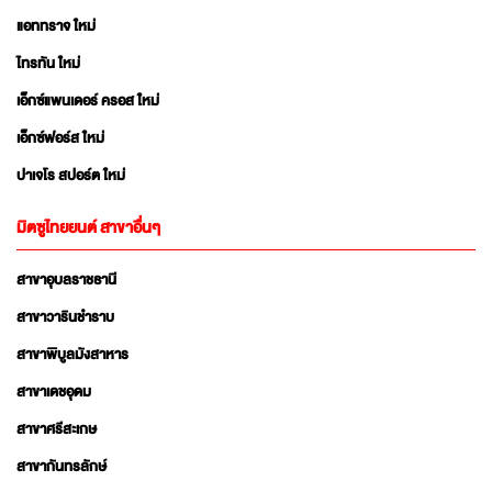
แอททราจ ใหม่
ไทรทัน ใหม่
เอ็กซ์แพนเดอร์ ครอส ใหม่
เอ็กซ์ฟอร์ส ใหม่
ปาเจโร สปอร์ต ใหม่
มิตซูไทยยนต์ สาขาอื่นๆ
สาขาอุบลราชธานี
สาขาวารินชำราบ
สาขาพิบูลมังสาหาร
สาขาเดชอุดม
สาขาศรีสะเกษ
สาขากันทรลักษ์