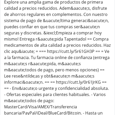
Explore una amplia gama de productos de primera
calidad a precios reducidos. Adem&aacute;s, disfrute
de ahorros regulares en complementos. Con nuestro
sistema de pago de &uacute;ltima generaci&oacute;n,
puedes confiar en que tus compras ser&aacute;n
seguras y discretas. &iexcl;Empieza a comprar hoy
mismo! Entrega r&aacute;pida Tapentadol == Compra
medicamentos de alta calidad a precios reducidos. Haz
clic aqu&iacute; = === https://cutt.ly/5r61GH3P == = Ve
a la farmacia. Tu farmacia online de confianza (entrega
m&aacute;s r&aacute;pida, m&aacute;s
m&eacute;todos de pago, pero menos opciones) ==
Lee rese&ntilde;as y obt&eacute;n m&aacute;s
informaci&oacute;n. == == https://cutt.ly/0r61JrKG ==
== - Env&iacute;o urgente y confidencialidad absoluta.
- Ofertas especiales para clientes habituales. - Varios
m&eacute;todos de pago:
MasterCard/Visa/AMEX/Transferencia
bancaria/PayPal/iDeal/BlueCard/Bitcoin. - Hasta un