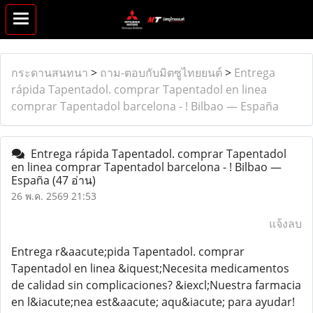
กระดานสนทนา
>
ถาม-ตอบกับมิตซูไทยยนต์
>
Entrega
rápida Tapentadol. comprar Tapentadol en linea
comprar Tapentadol barcelona - ! Bilbao — España
Entrega rápida Tapentadol. comprar Tapentadol
en linea comprar Tapentadol barcelona - ! Bilbao —
España
(47 อ่าน)
26 พ.ค. 2569 21:53
แจ้งลบ
Entrega r&aacute;pida Tapentadol. comprar
Tapentadol en linea &iquest;Necesita medicamentos
de calidad sin complicaciones? &iexcl;Nuestra farmacia
en l&iacute;nea est&aacute; aqu&iacute; para ayudar!