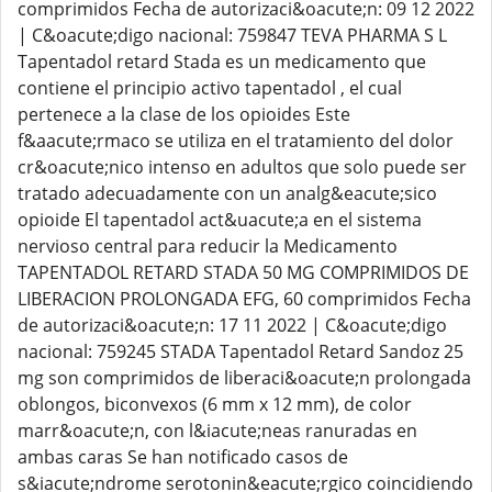
comprimidos Fecha de autorizaci&oacute;n: 09 12 2022
| C&oacute;digo nacional: 759847 TEVA PHARMA S L
Tapentadol retard Stada es un medicamento que
contiene el principio activo tapentadol , el cual
pertenece a la clase de los opioides Este
f&aacute;rmaco se utiliza en el tratamiento del dolor
cr&oacute;nico intenso en adultos que solo puede ser
tratado adecuadamente con un analg&eacute;sico
opioide El tapentadol act&uacute;a en el sistema
nervioso central para reducir la Medicamento
TAPENTADOL RETARD STADA 50 MG COMPRIMIDOS DE
LIBERACION PROLONGADA EFG, 60 comprimidos Fecha
de autorizaci&oacute;n: 17 11 2022 | C&oacute;digo
nacional: 759245 STADA Tapentadol Retard Sandoz 25
mg son comprimidos de liberaci&oacute;n prolongada
oblongos, biconvexos (6 mm x 12 mm), de color
marr&oacute;n, con l&iacute;neas ranuradas en
ambas caras Se han notificado casos de
s&iacute;ndrome serotonin&eacute;rgico coincidiendo