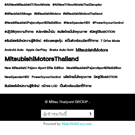
#AllNewMitsubishiTritonAthlete
#AllNewTritonAthleteTheDisruptor
#MitsubishiAttrage
#MitsubishiMotors
#MitsubishiMotorsThailand
#NewMitsubishiPajeroSportEliteEdition
#NewXpanderHEV
#PowerinyourControl
#ปฏิวัติทุกความท้าทาย
#ประหยัดน้ำมัน
#ผลิตไทยมั่นใจคุณภาพ
#มิตซูบิชิeMOTION
#สัมผัสพลังใหม่ความรู้สึกใหม่
#ส่วนลดสุดคุ้ม
#เป็นตัวจริงบนโลกที่ท้าทาย
7 Drive Mode
MitsubishiMotors
Android Auto
Apple CarPlay
Brake Auto Hold
MitsubishiMotorsThailand
New Mitsubishi Pajero Sport Elite Edition
NewMitsubishiPajeroSportEliteEdition
NewXpanderHEV
PowerinyourControl
ผลิตไทยมั่นใจคุณภาพ
มิตซูบิชิeMOTION
สัมผัสพลังใหม่ความรู้สึกใหม่
หน้าจอ LCD
เป็นตัวจริงบนโลกที่ท้าทาย
© Mitsu Thaiyont GROUP .
ผู้เข้าชมวันนี้
1
Powered by
MakeWebEasy.com