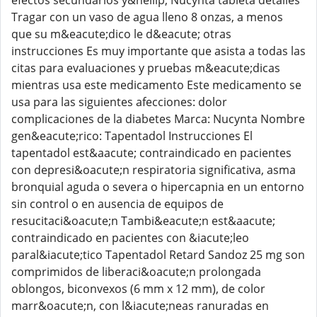
efectos secundarios y&hellip; Nucynta tableta detalles
Tragar con un vaso de agua lleno 8 onzas, a menos
que su m&eacute;dico le d&eacute; otras
instrucciones Es muy importante que asista a todas las
citas para evaluaciones y pruebas m&eacute;dicas
mientras usa este medicamento Este medicamento se
usa para las siguientes afecciones: dolor
complicaciones de la diabetes Marca: Nucynta Nombre
gen&eacute;rico: Tapentadol Instrucciones El
tapentadol est&aacute; contraindicado en pacientes
con depresi&oacute;n respiratoria significativa, asma
bronquial aguda o severa o hipercapnia en un entorno
sin control o en ausencia de equipos de
resucitaci&oacute;n Tambi&eacute;n est&aacute;
contraindicado en pacientes con &iacute;leo
paral&iacute;tico Tapentadol Retard Sandoz 25 mg son
comprimidos de liberaci&oacute;n prolongada
oblongos, biconvexos (6 mm x 12 mm), de color
marr&oacute;n, con l&iacute;neas ranuradas en