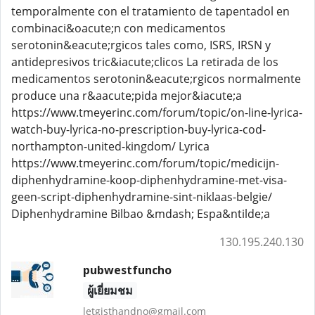
temporalmente con el tratamiento de tapentadol en
combinaci&oacute;n con medicamentos
serotonin&eacute;rgicos tales como, ISRS, IRSN y
antidepresivos tric&iacute;clicos La retirada de los
medicamentos serotonin&eacute;rgicos normalmente
produce una r&aacute;pida mejor&iacute;a
https://www.tmeyerinc.com/forum/topic/on-line-lyrica-
watch-buy-lyrica-no-prescription-buy-lyrica-cod-
northampton-united-kingdom/ Lyrica
https://www.tmeyerinc.com/forum/topic/medicijn-
diphenhydramine-koop-diphenhydramine-met-visa-
geen-script-diphenhydramine-sint-niklaas-belgie/
Diphenhydramine Bilbao &mdash; Espa&ntilde;a
130.195.240.130
pubwestfuncho
ผู้เยี่ยมชม
letgisthandno@gmail.com