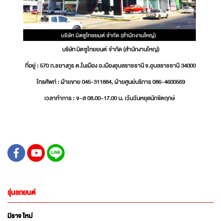
บริษัท มิตซูไทยยนต์ จำกัด (สำนักงานใหญ่)
ที่อยู่ : 570 ถ.ชยางกูร ต.ในเมือง อ.เมืองอุบลราชธานี จ.อุบลราชธานี 34000
โทรศัพท์ : ฝ่ายขาย 045-311884, ฝ่ายศูนย์บริการ 086-4600569
เวลาทำการ : จ-ส 08.00-17.00 น. เว้นวันหยุดนักขัตฤกษ์
รุ่นรถยนต์
มิราจ ใหม่