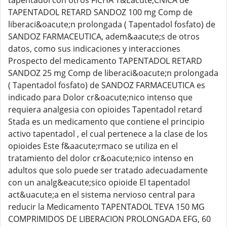
tapentadol con otros FICHA T&Eacute;CNICA de
TAPENTADOL RETARD SANDOZ 100 mg Comp de
liberaci&oacute;n prolongada ( Tapentadol fosfato) de
SANDOZ FARMACEUTICA, adem&aacute;s de otros
datos, como sus indicaciones y interacciones
Prospecto del medicamento TAPENTADOL RETARD
SANDOZ 25 mg Comp de liberaci&oacute;n prolongada
( Tapentadol fosfato) de SANDOZ FARMACEUTICA es
indicado para Dolor cr&oacute;nico intenso que
requiera analgesia con opioides Tapentadol retard
Stada es un medicamento que contiene el principio
activo tapentadol , el cual pertenece a la clase de los
opioides Este f&aacute;rmaco se utiliza en el
tratamiento del dolor cr&oacute;nico intenso en
adultos que solo puede ser tratado adecuadamente
con un analg&eacute;sico opioide El tapentadol
act&uacute;a en el sistema nervioso central para
reducir la Medicamento TAPENTADOL TEVA 150 MG
COMPRIMIDOS DE LIBERACION PROLONGADA EFG, 60