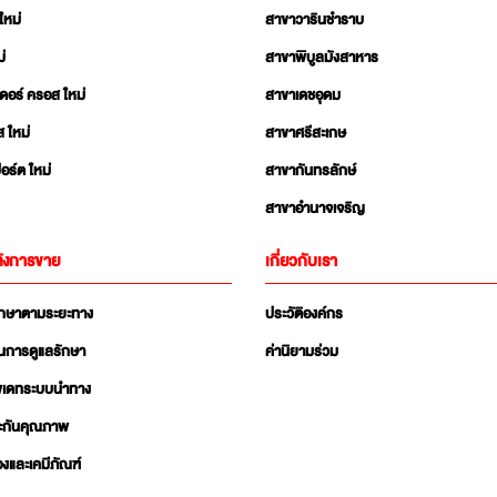
ใหม่
สาขาวารินชำราบ
่
สาขาพิบูลมังสาหาร
เดอร์ ครอส ใหม่
สาขาเดชอุดม
ส ใหม่
สาขาศรีสะเกษ
อร์ต ใหม่
สาขากันทรลักษ์
สาขาอำนาจเจริญ
ังการขาย
เกี่ยวกับเรา
ักษาตามระยะทาง
ประวัติองค์กร
นการดูแลรักษา
ค่านิยามร่วม
ัพเดทระบบนำทาง
ะกันคุณภาพ
่องและเคมีภัณฑ์