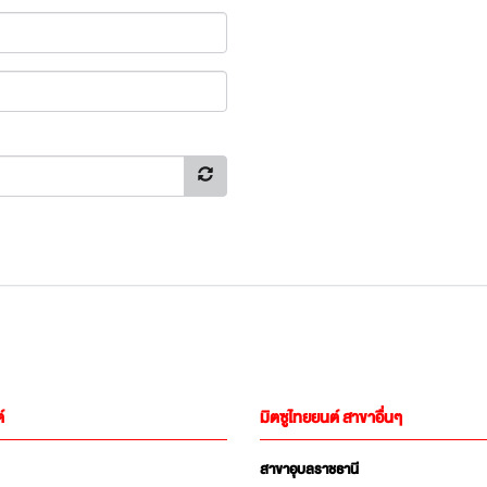
์
มิตซูไทยยนต์ สาขาอื่นๆ
สาขาอุบลราชธานี