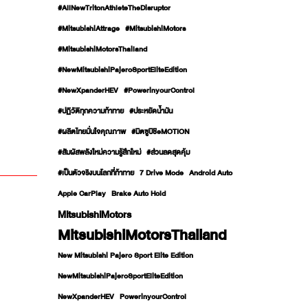
#AllNewTritonAthleteTheDisruptor
#MitsubishiAttrage
#MitsubishiMotors
#MitsubishiMotorsThailand
#NewMitsubishiPajeroSportEliteEdition
#NewXpanderHEV
#PowerinyourControl
#ปฏิวัติทุกความท้าทาย
#ประหยัดน้ำมัน
#ผลิตไทยมั่นใจคุณภาพ
#มิตซูบิชิeMOTION
#สัมผัสพลังใหม่ความรู้สึกใหม่
#ส่วนลดสุดคุ้ม
#เป็นตัวจริงบนโลกที่ท้าทาย
7 Drive Mode
Android Auto
Apple CarPlay
Brake Auto Hold
MitsubishiMotors
MitsubishiMotorsThailand
New Mitsubishi Pajero Sport Elite Edition
NewMitsubishiPajeroSportEliteEdition
NewXpanderHEV
PowerinyourControl