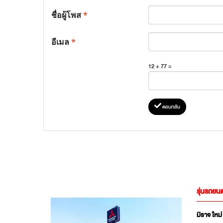
ชื่อผู้โพส
*
อีเมล
*
12 + 77 =
ตอบกลับ
รุ่นรถยนต
มิราจ ใหม่