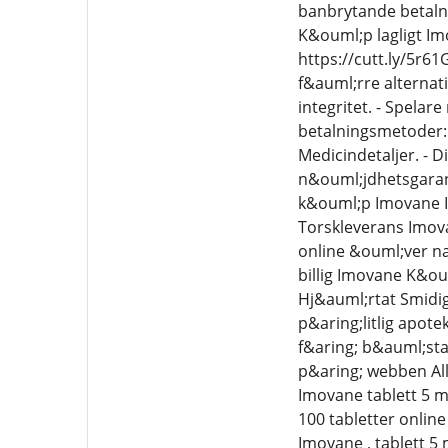
banbrytande betalni
K&ouml;p lagligt Im
https://cutt.ly/5r6
f&auml;rre alternati
integritet. - Spelar
betalningsmetoder: 
Medicindetaljer. - 
n&ouml;jdhetsgaran
k&ouml;p Imovane I
Torskleverans Imova
online &ouml;ver na
billig Imovane K&ou
Hj&auml;rtat Smidig
p&aring;litlig apot
f&aring; b&auml;sta 
p&aring; webben Allt
Imovane tablett 5 m
100 tabletter online
Imovane , tablett 5 m