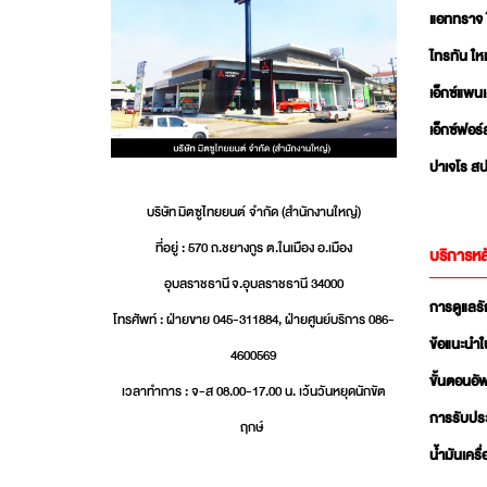
แอททราจ 
ไทรทัน ใหม
เอ็กซ์แพน
เอ็กซ์ฟอร์
ปาเจโร สป
บริษัท มิตซูไทยยนต์ จำกัด (สำนักงานใหญ่)
ที่อยู่ : 570 ถ.ชยางกูร ต.ในเมือง อ.เมือง
บริการหล
อุบลราชธานี จ.อุบลราชธานี 34000
การดูแลร
โทรศัพท์ : ฝ่ายขาย 045-311884, ฝ่ายศูนย์บริการ 086-
ข้อแนะนำใ
4600569
ขั้นตอนอ
เวลาทำการ : จ-ส 08.00-17.00 น. เว้นวันหยุดนักขัต
การรับปร
ฤกษ์
น้ำมันเครื