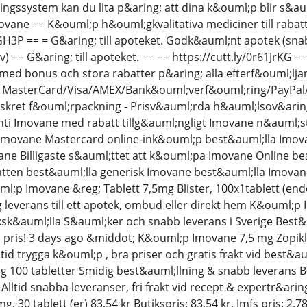
ngssystem kan du lita p&aring; att dina k&ouml;p blir s&au
ovane == K&ouml;p h&ouml;gkvalitativa mediciner till rabatt
1GH3P == = G&aring; till apoteket. Godk&auml;nt apotek (sn
v) == G&aring; till apoteket. == == https://cutt.ly/0r61JrKG 
e med bonus och stora rabatter p&aring; alla efterf&ouml;lja
MasterCard/Visa/AMEX/Bank&ouml;verf&ouml;ring/PayPal/iDea
Diskret f&ouml;rpackning - Prisv&auml;rda h&auml;lsov&arin
ti Imovane med rabatt tillg&auml;ngligt Imovane n&auml;s
movane Mastercard online-ink&ouml;p best&auml;lla Imova
ne Billigaste s&auml;ttet att k&ouml;pa Imovane Online be
tten best&auml;lla generisk Imovane best&auml;lla Imovan
ml;p Imovane &reg; Tablett 7,5mg Blister, 100x1tablett (end
 leverans till ett apotek, ombud eller direkt hem K&ouml;p 
eksk&auml;lla S&auml;ker och snabb leverans i Sverige Best&
pris! 3 days ago &middot; K&ouml;p Imovane 7,5 mg Zopiklon,
id trygga k&ouml;p , bra priser och gratis frakt vid best&au
g 100 tabletter Smidig best&auml;llning & snabb leverans Be
 Alltid snabba leveranser, fri frakt vid recept & expertr&ari
g, 30 tablett (er) 83,54 kr Butikspris: 83,54 kr, Jmfs pris: 2,