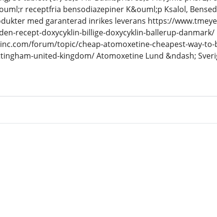
ouml;r receptfria bensodiazepiner K&ouml;p Ksalol, Bensed
rodukter med garanterad inrikes leverans https://www.tmey
den-recept-doxycyklin-billige-doxycyklin-ballerup-danmark/
inc.com/forum/topic/cheap-atomoxetine-cheapest-way-to-
ottingham-united-kingdom/ Atomoxetine Lund &ndash; Sveri