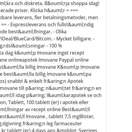
ml;kra och diskreta. B&ouml;rja shoppa idag!
erade priser. Klicka h&auml;r = ===
abbare leverans, fler betalningsmetoder, men
== == - Expressleverans och fullst&auml;ndig
nde best&auml;llningar. - Olika
l/BlueCard/Bitcoin. - Mycket billigare. -
g;rdsl&ouml;sningar - 100 %
ta dag k&ouml;p Imovane inget recept
ne onlineapotek Imovane Paypal online
st&auml;lla billig Imovane K&ouml;p Imovane
e best&auml;lla billig Imovane k&ouml;pa
os) snabbt & enkelt fr&aring;n Apotek
Imovane till p&aring; n&auml;tet fr&aring;n en
auml;ll idag p&aring; l&auml;karapotek se och
 Tablett, 100 tablett (er) i apotek eller
ml;llningar av recept online Best&auml;ll
st&auml;ll Imovane , tablett 7,5 mgBlister,
ng;dgivning fr&aring;n leg farmaceuter
78 kr tablett (er) 4 days ago &middot; Sveriges