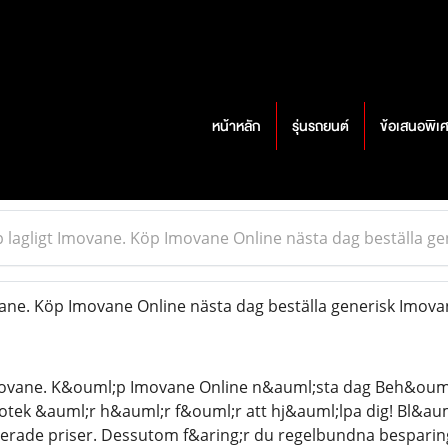
หน้าหลัก
รุ่นรถยนต์
ข้อเสนอพิเ
 lagligt Imovane. Köp Imovane Online nästa dag beställa ge
ane. Köp Imovane Online nästa dag beställa generisk Imovan
movane. K&ouml;p Imovane Online n&auml;sta dag Beh&ouml;
otek &auml;r h&auml;r f&ouml;r att hj&auml;lpa dig! Bl&auml
tterade priser. Dessutom f&aring;r du regelbundna besparing