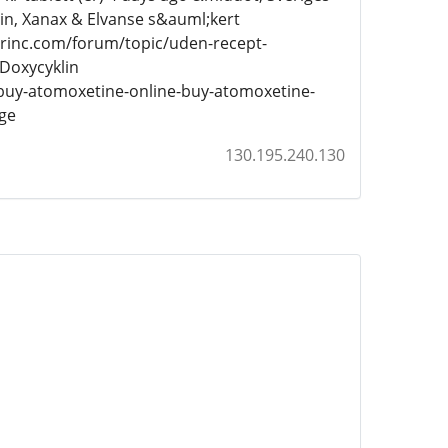
in, Xanax & Elvanse s&auml;kert
erinc.com/forum/topic/uden-recept-
 Doxycyklin
buy-atomoxetine-online-buy-atomoxetine-
ge
130.195.240.130