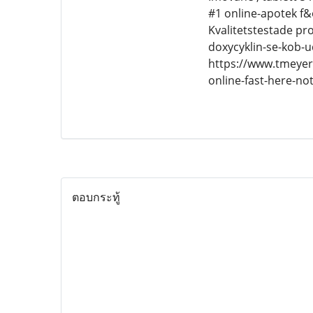
#1 online-apotek f&
Kvalitetstestade p
doxycyklin-se-kob-u
https://www.tmeyer
online-fast-here-n
ตอบกระทู้