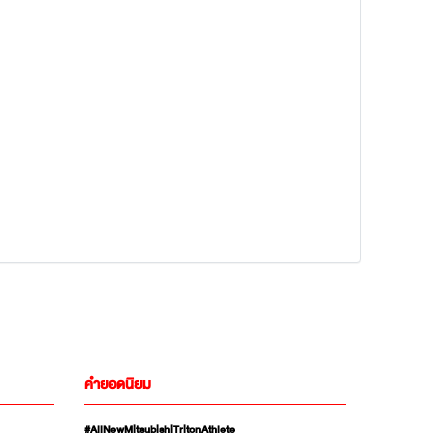
คำยอดนิยม
#AllNewMitsubishiTritonAthlete