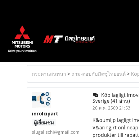
กระดานสนทนา
>
ถาม-ตอบกับมิตซูไทยยนต์
>
Köp
Köp lagligt Imov
Sverige
(41 อ่าน)
26 พ.ค. 2569 21:53
inrolcipart
K&ouml;p lagligt I
ผู้เยี่ยมชม
V&aring;rt onlineap
slugalischi@gmail.com
produkter till raba