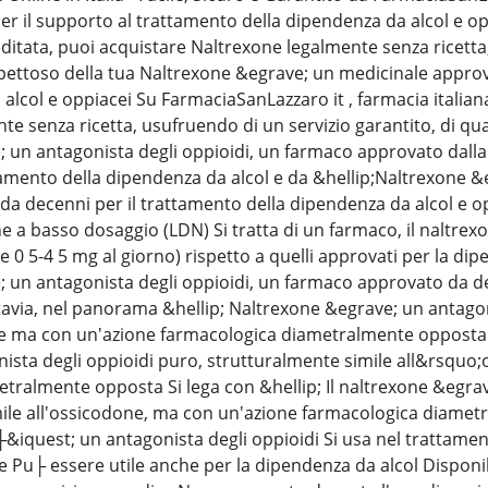
per il supporto al trattamento della dipendenza da alcol e o
editata, puoi acquistare Naltrexone legalmente senza ricetta,
pettoso della tua Naltrexone &egrave; un medicinale approva
alcol e oppiacei Su FarmaciaSanLazzaro it , farmacia italian
e senza ricetta, usufruendo di un servizio garantito, di qua
 un antagonista degli oppioidi, un farmaco approvato dalla 
tamento della dipendenza da alcol e da &hellip;Naltrexone &e
a decenni per il trattamento della dipendenza da alcol e op
 a basso dosaggio (LDN) Si tratta di un farmaco, il naltrexo
te 0 5-4 5 mg al giorno) rispetto a quelli approvati per la di
 un antagonista degli oppioidi, un farmaco approvato da de
ttavia, nel panorama &hellip; Naltrexone &egrave; un antago
ne ma con un'azione farmacologica diametralmente opposta S
ista degli oppioidi puro, strutturalmente simile all&rsqu
tralmente opposta Si lega con &hellip; Il naltrexone &egrav
ile all'ossicodone, ma con un'azione farmacologica diamet
├&iquest; un antagonista degli oppioidi Si usa nel trattame
e Pu├ essere utile anche per la dipendenza da alcol Disponi