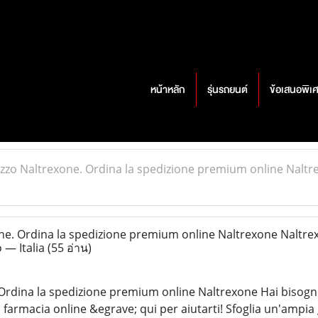
หน้าหลัก
รุ่นรถยนต์
ข้อเสนอพิเ
zzo Naltrexone. Ordina la spedizione premium online Naltr
e. Ordina la spedizione premium online Naltrexone Naltre
 — Italia
(55 อ่าน)
Ordina la spedizione premium online Naltrexone Hai bisogno
 farmacia online &egrave; qui per aiutarti! Sfoglia un'ampi