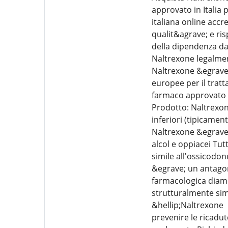
approvato in Italia 
italiana online accr
qualit&agrave; e ris
della dipendenza da 
Naltrexone legalment
Naltrexone &egrave;
europee per il trat
farmaco approvato d
Prodotto: Naltrexone
inferiori (tipicamen
Naltrexone &egrave;
alcol e oppiacei Tu
simile all'ossicodo
&egrave; un antagon
farmacologica diame
strutturalmente sim
&hellip;Naltrexone 
prevenire le ricadut