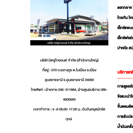
แอททราจ 
ไทรทัน ใหม
เอ็กซ์แพน
เอ็กซ์ฟอร์
ปาเจโร สป
บริษัท มิตซูไทยยนต์ จำกัด (สำนักงานใหญ่)
ที่อยู่ : 570 ถ.ชยางกูร ต.ในเมือง อ.เมือง
บริการหล
อุบลราชธานี จ.อุบลราชธานี 34000
การดูแลร
โทรศัพท์ : ฝ่ายขาย 045-311884, ฝ่ายศูนย์บริการ 086-
ข้อแนะนำใ
4600569
ขั้นตอนอ
เวลาทำการ : จ-ส 08.00-17.00 น. เว้นวันหยุดนักขัต
การรับปร
ฤกษ์
น้ำมันเครื