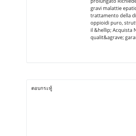
prolungato Richiede
gravi malattie epat
trattamento della di
oppioidi puro, strut
il &hellip; Acquista
qualit&agrave; gara
ตอบกระทู้