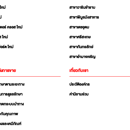
ใหม่
สาขาวารินชำราบ
่
สาขาพิบูลมังสาหาร
เดอร์ ครอส ใหม่
สาขาเดชอุดม
ส ใหม่
สาขาศรีสะเกษ
อร์ต ใหม่
สาขากันทรลักษ์
สาขาอำนาจเจริญ
ังการขาย
เกี่ยวกับเรา
ักษาตามระยะทาง
ประวัติองค์กร
นการดูแลรักษา
ค่านิยามร่วม
ัพเดทระบบนำทาง
ะกันคุณภาพ
่องและเคมีภัณฑ์