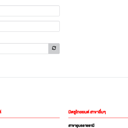
์
มิตซูไทยยนต์ สาขาอื่นๆ
สาขาอุบลราชธานี