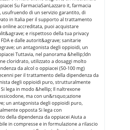
ppiacei Su FarmaciaSanLazzaro it, farmacia
 usufruendo di un servizio garantito, di
to in Italia per il supporto al trattamento
a online accreditata, puoi acquistare
lit&agrave; e rispettoso della tua privacy
FDA e dalle autorit&agrave; sanitarie
grave; un antagonista degli oppioidi, un
piacei Tuttavia, nel panorama &hellip;ldn
ne cloridrato, utilizzato a dosaggi molto
pendenza da alcol o oppiacei (50-100 mg)
cenni per il trattamento della dipendenza da
nista degli oppioidi puro, strutturalmente
i lega in modo &hellip; Il naltrexone
o;ossicodone, ma con un&rsquo;azione
e; un antagonista degli oppioidi puro,
ralmente opposta Si lega con
nto della dipendenza da oppiacei Aiuta a
bile in compresse e in formulazione a rilascio