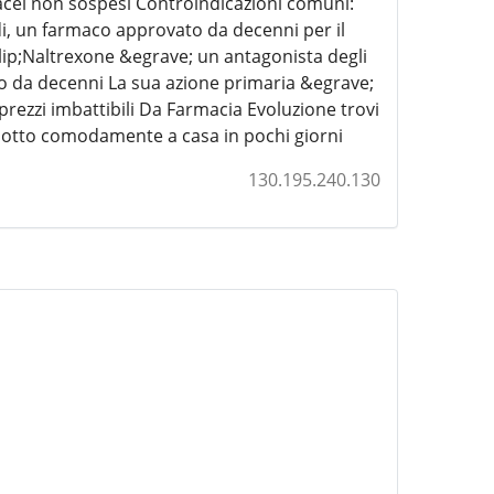
acei non sospesi Controindicazioni comuni:
di, un farmaco approvato da decenni per il
llip;Naltrexone &egrave; un antagonista degli
ico da decenni La sua azione primaria &egrave;
 prezzi imbattibili Da Farmacia Evoluzione trovi
rodotto comodamente a casa in pochi giorni
130.195.240.130