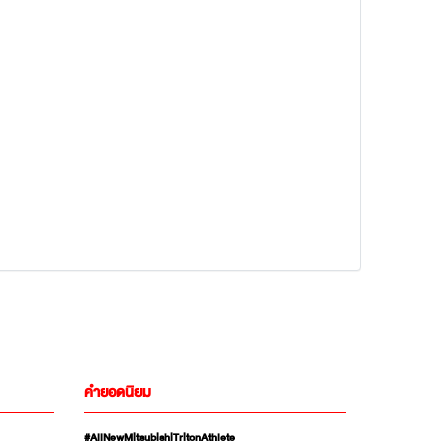
คำยอดนิยม
#AllNewMitsubishiTritonAthlete