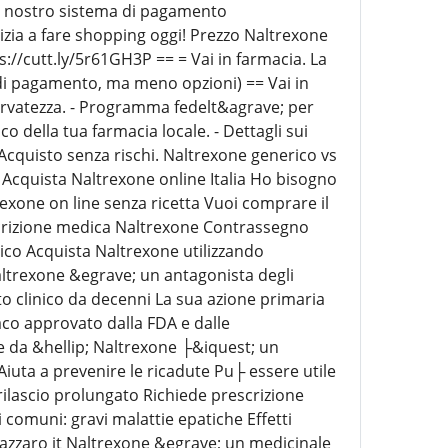
 il nostro sistema di pagamento
Inizia a fare shopping oggi! Prezzo Naltrexone
ps://cutt.ly/5r61GH3P == = Vai in farmacia. La
 di pagamento, ma meno opzioni) == Vai in
servatezza. - Programma fedelt&agrave; per
o della tua farmacia locale. - Dettagli sui
- Acquisto senza rischi. Naltrexone generico vs
Acquista Naltrexone online Italia Ho bisogno
exone on line senza ricetta Vuoi comprare il
scrizione medica Naltrexone Contrassegno
ico Acquista Naltrexone utilizzando
ltrexone &egrave; un antagonista degli
to clinico da decenni La sua azione primaria
aco approvato dalla FDA e dalle
e da &hellip; Naltrexone ├&iquest; un
iuta a prevenire le ricadute Pu├ essere utile
rilascio prolungato Richiede prescrizione
comuni: gravi malattie epatiche Effetti
nLazzaro it Naltrexone &egrave; un medicinale