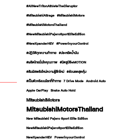
#AllNewTritonAthleteTheDisruptor
#MitsubishiAttrage
#MitsubishiMotors
#MitsubishiMotorsThailand
#NewMitsubishiPajeroSportEliteEdition
#NewXpanderHEV
#PowerinyourControl
#ปฏิวัติทุกความท้าทาย
#ประหยัดน้ำมัน
#ผลิตไทยมั่นใจคุณภาพ
#มิตซูบิชิeMOTION
#สัมผัสพลังใหม่ความรู้สึกใหม่
#ส่วนลดสุดคุ้ม
#เป็นตัวจริงบนโลกที่ท้าทาย
7 Drive Mode
Android Auto
Apple CarPlay
Brake Auto Hold
MitsubishiMotors
MitsubishiMotorsThailand
New Mitsubishi Pajero Sport Elite Edition
NewMitsubishiPajeroSportEliteEdition
NewXpanderHEV
PowerinyourControl