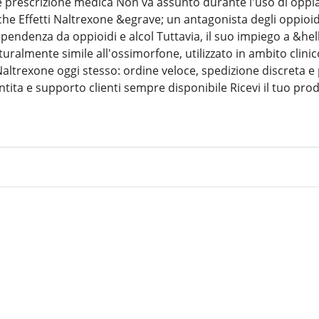
 prescrizione medica Non va assunto durante l'uso di oppi
iche Effetti Naltrexone &egrave; un antagonista degli oppioi
pendenza da oppioidi e alcol Tuttavia, il suo impiego a &he
turalmente simile all'ossimorfone, utilizzato in ambito clin
 Naltrexone oggi stesso: ordine veloce, spedizione discreta e
ntita e supporto clienti sempre disponibile Ricevi il tuo p