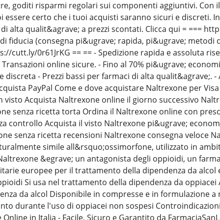
ltre, goditi risparmi regolari sui componenti aggiuntivi. Con
i essere certo che i tuoi acquisti saranno sicuri e discreti. 
di alta qualit&agrave; a prezzi scontati. Clicca qui = === htt
 di fiducia (consegna pi&ugrave; rapida, pi&ugrave; metodi
s://cutt.ly/0r61JrKG == == - Spedizione rapida e assoluta ri
 - Transazioni online sicure. - Fino al 70% pi&ugrave; economic
e discreta - Prezzi bassi per farmaci di alta qualit&agrave;. 
quista PayPal Come e dove acquistare Naltrexone per Visa 
 visto Acquista Naltrexone online il giorno successivo Naltr
ne senza ricetta torta Ordina il Naltrexone online con pre
za controllo Acquista il visto Naltrexone pi&ugrave; econom
ne senza ricetta recensioni Naltrexone consegna veloce Na
turalmente simile all&rsquo;ossimorfone, utilizzato in ambi
; Naltrexone &egrave; un antagonista degli oppioidi, un farm
itarie europee per il trattamento della dipendenza da alcol 
pioidi Si usa nel trattamento della dipendenza da oppiacei A
enza da alcol Disponibile in compresse e in formulazione a 
to durante l'uso di oppiacei non sospesi Controindicazioni 
Online in Italia - Facile, Sicuro e Garantito da FarmaciaSa