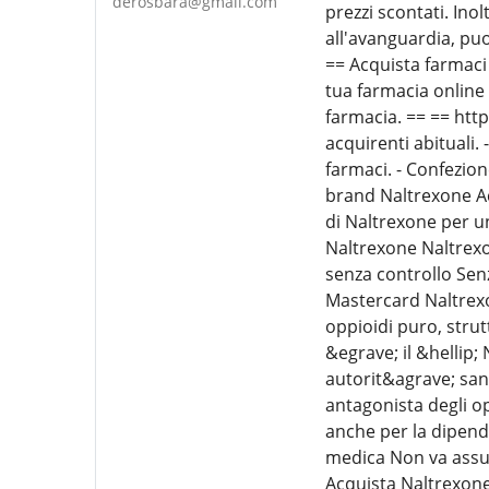
derosbara@gmail.com
prezzi scontati. Ino
all'avanguardia, puo
== Acquista farmaci 
tua farmacia online
farmacia. == == http
acquirenti abituali.
farmaci. - Confezion
brand Naltrexone Ac
di Naltrexone per un
Naltrexone Naltrexo
senza controllo Sen
Mastercard Naltrexo
oppioidi puro, strut
&egrave; il &hellip
autorit&agrave; san
antagonista degli op
anche per la dipend
medica Non va assun
Acquista Naltrexone 