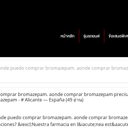
หน้าหลัก
รุ่นรถยนต์
ข้อเสนอพิเ
nde puedo comprar bromazepam. aonde comprar bromazep
omprar bromazepam. aonde comprar bromazepam precisa 
azepam - # Alicante — España
(49 อ่าน)
nde puedo comprar bromazepam. aonde comprar bromaze
aciones? &iexcl;Nuestra farmacia en l&iacute;nea est&aacut