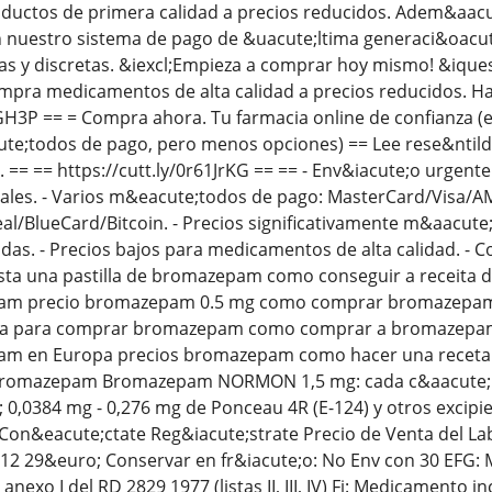
uctos de primera calidad a precios reducidos. Adem&aacut
nuestro sistema de pago de &uacute;ltima generaci&oacut
as y discretas. &iexcl;Empieza a comprar hoy mismo! &iq
ra medicamentos de alta calidad a precios reducidos. Haz
1GH3P == = Compra ahora. Tu farmacia online de confianza 
e;todos de pago, pero menos opciones) == Lee rese&ntild
== == https://cutt.ly/0r61JrKG == == - Env&iacute;o urgente
uales. - Varios m&eacute;todos de pago: MasterCard/Visa/A
al/BlueCard/Bitcoin. - Precios significativamente m&aacute;
das. - Precios bajos para medicamentos de alta calidad. -
sta una pastilla de bromazepam como conseguir a receita 
am precio bromazepam 0.5 mg como comprar bromazepam
cisa para comprar bromazepam como comprar a bromazepa
m en Europa precios bromazepam como hacer una recet
bromazepam Bromazepam NORMON 1,5 mg: cada c&aacute;ps
a; 0,0384 mg - 0,276 mg de Ponceau 4R (E-124) y otros e
Con&eacute;ctate Reg&iacute;strate Precio de Venta del Lab
: 12 29&euro; Conservar en fr&iacute;o: No Env con 30 EF
anexo I del RD 2829 1977 (listas II, III, IV) Fi: Medicamento 