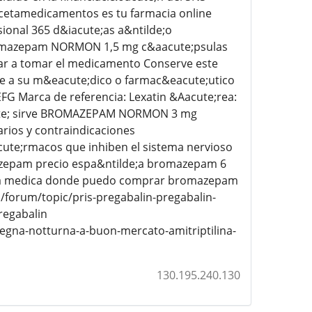
recetamedicamentos es tu farmacia online
onal 365 d&iacute;as a&ntilde;o
omazepam NORMON 1,5 mg c&aacute;psulas
r a tomar el medicamento Conserve este
lte a su m&eacute;dico o farmac&eacute;utico
 Marca de referencia: Lexatin &Aacute;rea:
acute; sirve BROMAZEPAM NORMON 3 mg
ios y contraindicaciones
cute;rmacos que inhiben el sistema nervioso
azepam precio espa&ntilde;a bromazepam 6
ta medica donde puedo comprar bromazepam
orum/topic/pris-pregabalin-pregabalin-
regabalin
segna-notturna-a-buon-mercato-amitriptilina-
130.195.240.130