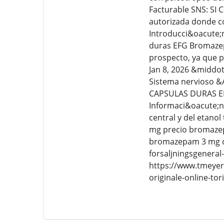
Facturable SNS: SI 
autorizada donde c
Introducci&oacute
duras EFG Bromazep
prospecto, ya que p
Jan 8, 2026 &middo
Sistema nervioso &
CAPSULAS DURAS EFG
Informaci&oacute;n 
central y del etan
mg precio bromaze
bromazepam 3 mg do
forsaljningsgeneral
https://www.tmeyeri
originale-online-tor