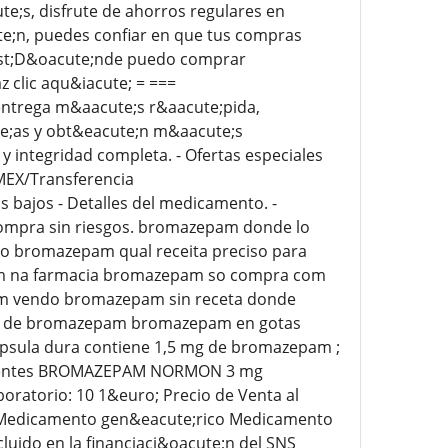
e;s, disfrute de ahorros regulares en
e;n, puedes confiar en que tus compras
uest;D&oacute;nde puedo comprar
 clic aqu&iacute; = ===
(entrega m&aacute;s r&aacute;pida,
e;as y obt&eacute;n m&aacute;s
 y integridad completa. - Ofertas especiales
MEX/Transferencia
s bajos - Detalles del medicamento. -
 Compra sin riesgos. bromazepam donde lo
do bromazepam qual receita preciso para
 na farmacia bromazepam so compra com
m vendo bromazepam sin receta donde
a de bromazepam bromazepam en gotas
ula dura contiene 1,5 mg de bromazepam ;
xcipientes BROMAZEPAM NORMON 3 mg
oratorio: 10 1&euro; Precio de Venta al
G: Medicamento gen&eacute;rico Medicamento
incluido en la financiaci&oacute;n del SNS