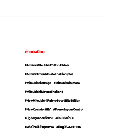
คำยอดนิยม
#AllNewMitsubishiTritonAthlete
#AllNewTritonAthleteTheDisruptor
#MitsubishiAttrage
#MitsubishiMotors
#MitsubishiMotorsThailand
#NewMitsubishiPajeroSportEliteEdition
#NewXpanderHEV
#PowerinyourControl
#ปฏิวัติทุกความท้าทาย
#ประหยัดน้ำมัน
#ผลิตไทยมั่นใจคุณภาพ
#มิตซูบิชิeMOTION