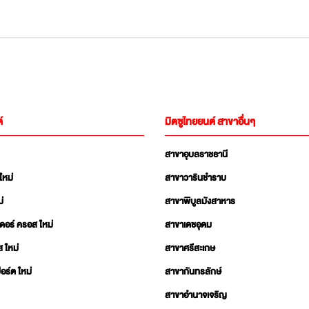
์
มิตซูไทยยนต์ สาขาอื่นๆ
สาขาอุบลราชธานี
ใหม่
สาขาวารินชำราบ
่
สาขาพิบูลมังสาหาร
เดอร์ ครอส ใหม่
สาขาเดชอุดม
ส ใหม่
สาขาศรีสะเกษ
อร์ต ใหม่
สาขากันทรลักษ์
สาขาอำนาจเจริญ