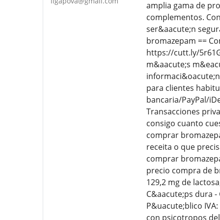
ligapova@gmail.com
amplia gama de prod
complementos. Con 
ser&aacute;n segur
bromazepam == Comp
https://cutt.ly/5r6
m&aacute;s m&eacut
informaci&oacute;n. 
para clientes habit
bancaria/PayPal/iDe
Transacciones priva
consigo cuanto cue
comprar bromazep
receita o que pre
comprar bromazepa
precio compra de 
129,2 mg de lactos
C&aacute;ps dura - 
P&uacute;blico IVA
con psicotropos del 