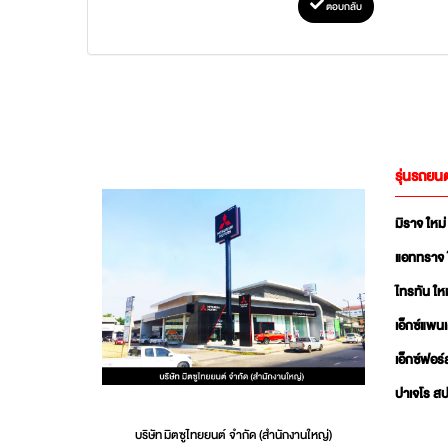
ตอบกลับ
รุ่นรถยนต
มิราจ ใหม่
แอททราจ 
ไทรทัน ใหม
เอ็กซ์แพน
เอ็กซ์ฟอร์
ปาเจโร สป
บริษัท มิตซูไทยยนต์ จำกัด (สำนักงานใหญ่)