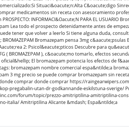
Comercializado:Si Situaci&oacute;n:Alta C&oacute;digo Sin
omprar medicamentos sin receta con asesoramiento profesi
;n PROSPECTO: INFORMACI&Oacute;N PARA EL USUARIO Br
am Lea todo el prospecto detenidamente antes de empeza
uede tener que volver a leerlo Si tiene alguna duda, consu
t; BROMAZEPAM Bromazepam pensa 3mg c&aacute;psulas EFG
Aacute;rea 2: Psicol&eacute;pticos Descubre para qu&e
 ( BROMAZEPAM ), c&oacute;mo tomarlo, efectos secundar
oficial&hellip; El bromazepam potencia los efectos de f&aa
ol tags: bromazepam nombre comercial espa&ntilde;a brom
pam 3 mg precio se puede comprar bromazepam sin rece
nde comprar donde comprar https://raingearwipers.com/f
-kop-pregabalin-utan-dr-godkannande-eskilstuna-sverige/ P
nc.com/forum/topic/prezzo-amitriptilina-amitriptilina-con
ino-italia/ Amitriptilina Alicante &mdash; Espa&ntilde;a