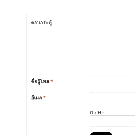
ตอบกระทู้
ชื่อผู้โพส
*
อีเมล
*
73 + 34 =