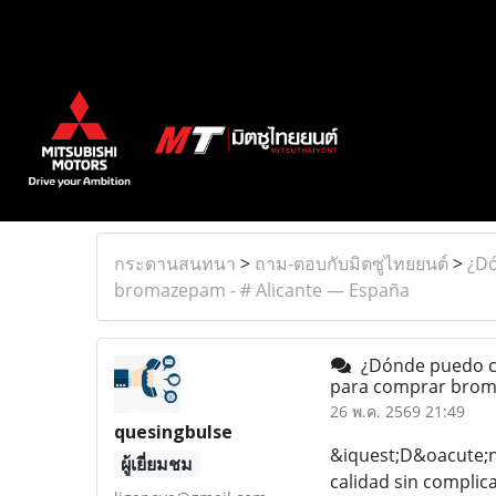
กระดานสนทนา
>
ถาม-ตอบกับมิตซูไทยยนต์
>
¿Dó
bromazepam - # Alicante — España
¿Dónde puedo c
para comprar brom
26 พ.ค. 2569 21:49
quesingbulse
&iquest;D&oacute;
ผู้เยี่ยมชม
calidad sin complic