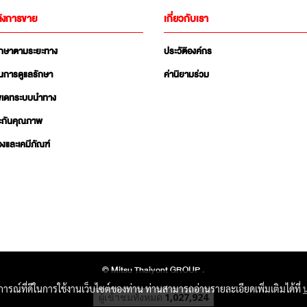
ังการขาย
เกี่ยวกับเรา
ักษาตามระยะทาง
ประวัติองค์กร
นการดูแลรักษา
ค่านิยามร่วม
ัพเดทระบบนำทาง
ะกันคุณภาพ
่องและเคมีภัณฑ์
© Mitsu Thaiyont GROUP .
บการณ์ที่ดีในการใช้งานเว็บไซต์ของท่าน ท่านสามารถอ่านรายละเอียดเพิ่มเติมได้ที่
ผู้เข้าชมวันนี้
598