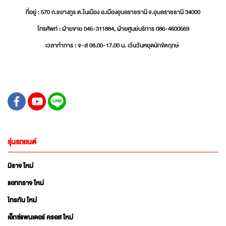
ที่อยู่ : 570 ถ.ชยางกูร ต.ในเมือง อ.เมืองอุบลราชธานี จ.อุบลราชธานี 34000
โทรศัพท์ : ฝ่ายขาย 045-311884, ฝ่ายศูนย์บริการ 086-4600569
เวลาทำการ : จ-ส 08.00-17.00 น. เว้นวันหยุดนักขัตฤกษ์
รุ่นรถยนต์
มิราจ ใหม่
แอททราจ ใหม่
ไทรทัน ใหม่
เอ็กซ์แพนเดอร์ ครอส ใหม่