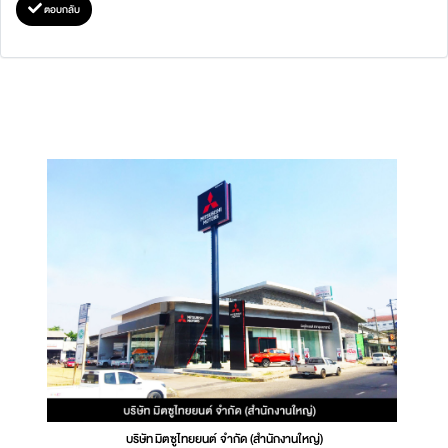
ตอบกลับ
บริษัท มิตซูไทยยนต์ จำกัด (สำนักงานใหญ่)