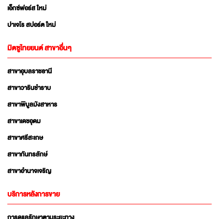
เอ็กซ์ฟอร์ส ใหม่
ปาเจโร สปอร์ต ใหม่
มิตซูไทยยนต์ สาขาอื่นๆ
สาขาอุบลราชธานี
สาขาวารินชำราบ
สาขาพิบูลมังสาหาร
สาขาเดชอุดม
สาขาศรีสะเกษ
สาขากันทรลักษ์
สาขาอำนาจเจริญ
บริการหลังการขาย
การดูแลรักษาตามระยะทาง