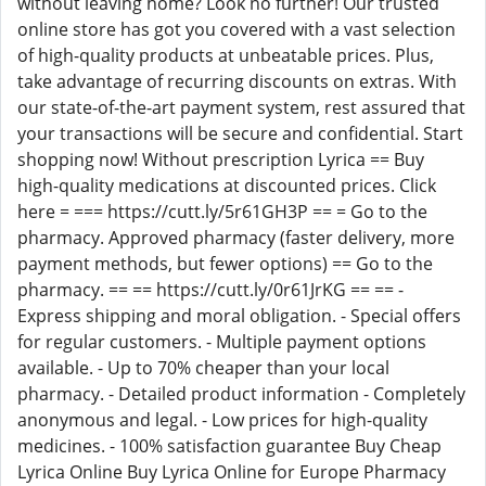
without leaving home? Look no further! Our trusted
online store has got you covered with a vast selection
of high-quality products at unbeatable prices. Plus,
take advantage of recurring discounts on extras. With
our state-of-the-art payment system, rest assured that
your transactions will be secure and confidential. Start
shopping now! Without prescription Lyrica == Buy
high-quality medications at discounted prices. Click
here = === https://cutt.ly/5r61GH3P == = Go to the
pharmacy. Approved pharmacy (faster delivery, more
payment methods, but fewer options) == Go to the
pharmacy. == == https://cutt.ly/0r61JrKG == == -
Express shipping and moral obligation. - Special offers
for regular customers. - Multiple payment options
available. - Up to 70% cheaper than your local
pharmacy. - Detailed product information - Completely
anonymous and legal. - Low prices for high-quality
medicines. - 100% satisfaction guarantee Buy Cheap
Lyrica Online Buy Lyrica Online for Europe Pharmacy