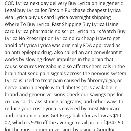
COD Lyrica next day delivery Buy Lyrica online generic
Legal buy Lyrica for Bitcoin Purchase cheapest Lyrica
visa Lyrica buy us card Lyrica overnight shipping
Where To Buy Lyrica. Fast Shipping Buy Lyrica Using
card Lyrica pharmacie no script Lyrica no rx Watch Buy
Lyrica No Prescription Lyrica no rx cheap How to get
ahold of Lyrica Lyrica was originally FDA approved as
an anti-epileptic drug, also called an anticonvulsant It
works by slowing down impulses in the brain that
cause seizures Pregabalin also affects chemicals in the
brain that send pain signals across the nervous system
Lyrica is used to treat pain caused by fibromyalgia, or
nerve pain in people with diabetes ( It is available in
brand and generic versions Check our savings tips for
co-pay cards, assistance programs, and other ways to
reduce your cost Lyrica is covered by most Medicare
and insurance plans Get Pregabalin for as low as $10
02, which is 97% off the average retail price of $342 50
for the most common version, by using a GoodRx