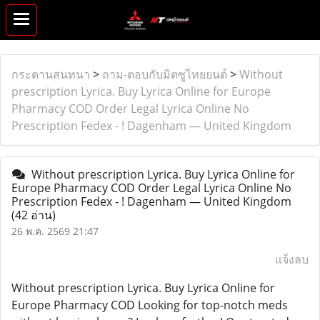
กระดานสนทนา
>
ถาม-ตอบกับมิตซูไทยยนต์
>
Without
prescription Lyrica. Buy Lyrica Online for Europe
Pharmacy COD Order Legal Lyrica Online No
Prescription Fedex - ! Dagenham — United Kingdom
Without prescription Lyrica. Buy Lyrica Online for
Europe Pharmacy COD Order Legal Lyrica Online No
Prescription Fedex - ! Dagenham — United Kingdom
(42 อ่าน)
26 พ.ค. 2569 21:47
แจ้งลบ
Without prescription Lyrica. Buy Lyrica Online for
Europe Pharmacy COD Looking for top-notch meds