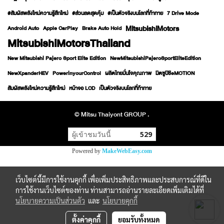
#สัมผัสพลังใหม่ความรู้สึกใหม่
#ส่วนลดสุดคุ้ม
#เป็นตัวจริงบนโลกที่ท้าทาย
7 Drive Mode
MitsubishiMotors
Android Auto
Apple CarPlay
Brake Auto Hold
MitsubishiMotorsThailand
New Mitsubishi Pajero Sport Elite Edition
NewMitsubishiPajeroSportEliteEdition
NewXpanderHEV
PowerinyourControl
ผลิตไทยมั่นใจคุณภาพ
มิตซูบิชิeMOTION
สัมผัสพลังใหม่ความรู้สึกใหม่
หน้าจอ LCD
เป็นตัวจริงบนโลกที่ท้าทาย
© Mitsu Thaiyont GROUP .
ผู้เข้าชมวันนี้
529
Powered by
MakeWebEasy.com
เว็บไซต์นี้มีการใช้งานคุกกี้ เพื่อเพิ่มประสิทธิภาพและประสบการณ์ที่ดีใน
การใช้งานเว็บไซต์ของท่าน ท่านสามารถอ่านรายละเอียดเพิ่มเติมได้ที่
นโยบายความเป็นส่วนตัว
และ
นโยบายคุกกี้
ตั้งค่าคุกกี้
ยอมรับทั้งหมด