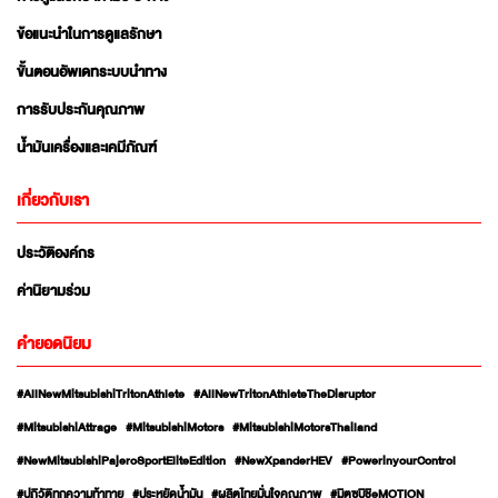
ข้อแนะนำในการดูแลรักษา
ขั้นตอนอัพเดทระบบนำทาง
การรับประกันคุณภาพ
น้ำมันเครื่องและเคมีภัณฑ์
เกี่ยวกับเรา
ประวัติองค์กร
ค่านิยามร่วม
คำยอดนิยม
#AllNewMitsubishiTritonAthlete
#AllNewTritonAthleteTheDisruptor
#MitsubishiAttrage
#MitsubishiMotors
#MitsubishiMotorsThailand
#NewMitsubishiPajeroSportEliteEdition
#NewXpanderHEV
#PowerinyourControl
#ปฏิวัติทุกความท้าทาย
#ประหยัดน้ำมัน
#ผลิตไทยมั่นใจคุณภาพ
#มิตซูบิชิeMOTION