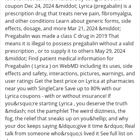
coupon Dec 24, 2024 &middot; Lyrica (pregabalin) is a
prescription drug that treats nerve pain, fibromyalgia,
and other conditions Learn about generic forms, side
effects, dosage, and more Mar 21, 2024 &middot;
Pregabalin was made a class C drug in 2019 That
means it is illegal to possess pregabalin without a valid
prescription , or to supply it to others May 29, 2024
&middot; Find patient medical information for
Pregabalin ( Lyrica ) on WebMD including its uses, side
effects and safety, interactions, pictures, warnings, and
user ratings Get the best price on Lyrica at pharmacies
near you with SingleCare Save up to 80% with our
Lyrica coupons - with or without insurance! If
you&rsquo;re starting Lyrica , you deserve the truth
&mdash; not the pamphlet The weird dizziness, the
fog, the relief that sneaks up on you&hellip; and why
your doc keeps saying &ldquo;give it time &rdquo; Real
talk from someone who&rsquo;s lived it See full list on