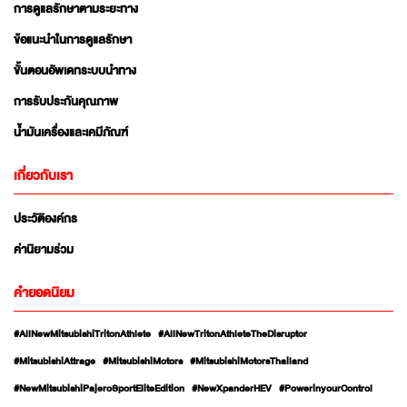
การดูแลรักษาตามระยะทาง
ข้อแนะนำในการดูแลรักษา
ขั้นตอนอัพเดทระบบนำทาง
การรับประกันคุณภาพ
น้ำมันเครื่องและเคมีภัณฑ์
เกี่ยวกับเรา
ประวัติองค์กร
ค่านิยามร่วม
คำยอดนิยม
#AllNewMitsubishiTritonAthlete
#AllNewTritonAthleteTheDisruptor
#MitsubishiAttrage
#MitsubishiMotors
#MitsubishiMotorsThailand
#NewMitsubishiPajeroSportEliteEdition
#NewXpanderHEV
#PowerinyourControl