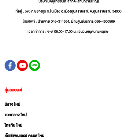
บริษัท มิตซูไทยยนต์ จำกัด (สำนักงานใหญ่)
ที่อยู่ : 570 ถ.ชยางกูร ต.ในเมือง อ.เมืองอุบลราชธานี จ.อุบลราชธานี 34000
โทรศัพท์ : ฝ่ายขาย 045-311884, ฝ่ายศูนย์บริการ 086-4600569
เวลาทำการ : จ-ส 08.00-17.00 น. เว้นวันหยุดนักขัตฤกษ์
รุ่นรถยนต์
มิราจ ใหม่
แอททราจ ใหม่
ไทรทัน ใหม่
เอ็กซ์แพนเดอร์ ครอส ใหม่