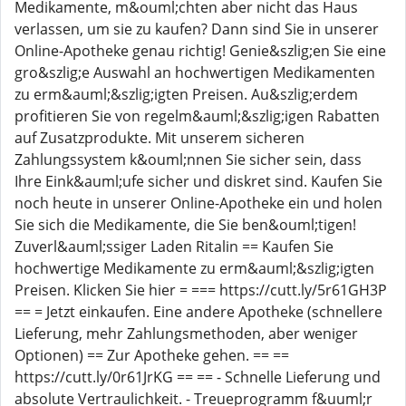
Medikamente, m&ouml;chten aber nicht das Haus
verlassen, um sie zu kaufen? Dann sind Sie in unserer
Online-Apotheke genau richtig! Genie&szlig;en Sie eine
gro&szlig;e Auswahl an hochwertigen Medikamenten
zu erm&auml;&szlig;igten Preisen. Au&szlig;erdem
profitieren Sie von regelm&auml;&szlig;igen Rabatten
auf Zusatzprodukte. Mit unserem sicheren
Zahlungssystem k&ouml;nnen Sie sicher sein, dass
Ihre Eink&auml;ufe sicher und diskret sind. Kaufen Sie
noch heute in unserer Online-Apotheke ein und holen
Sie sich die Medikamente, die Sie ben&ouml;tigen!
Zuverl&auml;ssiger Laden Ritalin == Kaufen Sie
hochwertige Medikamente zu erm&auml;&szlig;igten
Preisen. Klicken Sie hier = === https://cutt.ly/5r61GH3P
== = Jetzt einkaufen. Eine andere Apotheke (schnellere
Lieferung, mehr Zahlungsmethoden, aber weniger
Optionen) == Zur Apotheke gehen. == ==
https://cutt.ly/0r61JrKG == == - Schnelle Lieferung und
absolute Vertraulichkeit. - Treueprogramm f&uuml;r