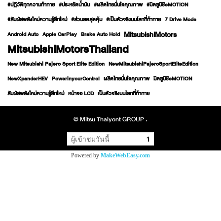
#ปฏิวัติทุกความท้าทาย
#ประหยัดน้ำมัน
#ผลิตไทยมั่นใจคุณภาพ
#มิตซูบิชิeMOTION
#สัมผัสพลังใหม่ความรู้สึกใหม่
#ส่วนลดสุดคุ้ม
#เป็นตัวจริงบนโลกที่ท้าทาย
7 Drive Mode
MitsubishiMotors
Android Auto
Apple CarPlay
Brake Auto Hold
MitsubishiMotorsThailand
New Mitsubishi Pajero Sport Elite Edition
NewMitsubishiPajeroSportEliteEdition
NewXpanderHEV
PowerinyourControl
ผลิตไทยมั่นใจคุณภาพ
มิตซูบิชิeMOTION
สัมผัสพลังใหม่ความรู้สึกใหม่
หน้าจอ LCD
เป็นตัวจริงบนโลกที่ท้าทาย
© Mitsu Thaiyont GROUP .
ผู้เข้าชมวันนี้
1
Powered by
MakeWebEasy.com