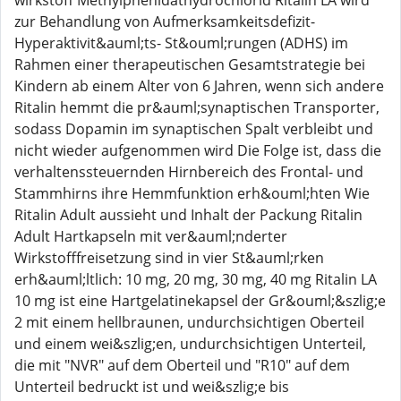
wirkstoff Methylphenidathydrochlorid Ritalin LA wird
zur Behandlung von Aufmerksamkeitsdefizit-
Hyperaktivit&auml;ts- St&ouml;rungen (ADHS) im
Rahmen einer therapeutischen Gesamtstrategie bei
Kindern ab einem Alter von 6 Jahren, wenn sich andere
Ritalin hemmt die pr&auml;synaptischen Transporter,
sodass Dopamin im synaptischen Spalt verbleibt und
nicht wieder aufgenommen wird Die Folge ist, dass die
verhaltenssteuernden Hirnbereich des Frontal- und
Stammhirns ihre Hemmfunktion erh&ouml;hten Wie
Ritalin Adult aussieht und Inhalt der Packung Ritalin
Adult Hartkapseln mit ver&auml;nderter
Wirkstofffreisetzung sind in vier St&auml;rken
erh&auml;ltlich: 10 mg, 20 mg, 30 mg, 40 mg Ritalin LA
10 mg ist eine Hartgelatinekapsel der Gr&ouml;&szlig;e
2 mit einem hellbraunen, undurchsichtigen Oberteil
und einem wei&szlig;en, undurchsichtigen Unterteil,
die mit "NVR" auf dem Oberteil und "R10" auf dem
Unterteil bedruckt ist und wei&szlig;e bis