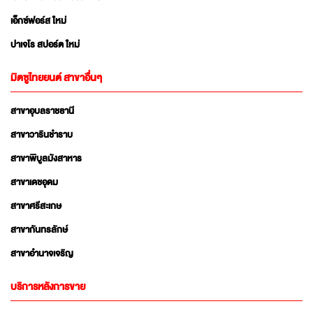
เอ็กซ์ฟอร์ส ใหม่
ปาเจโร สปอร์ต ใหม่
มิตซูไทยยนต์ สาขาอื่นๆ
สาขาอุบลราชธานี
สาขาวารินชำราบ
สาขาพิบูลมังสาหาร
สาขาเดชอุดม
สาขาศรีสะเกษ
สาขากันทรลักษ์
สาขาอำนาจเจริญ
บริการหลังการขาย