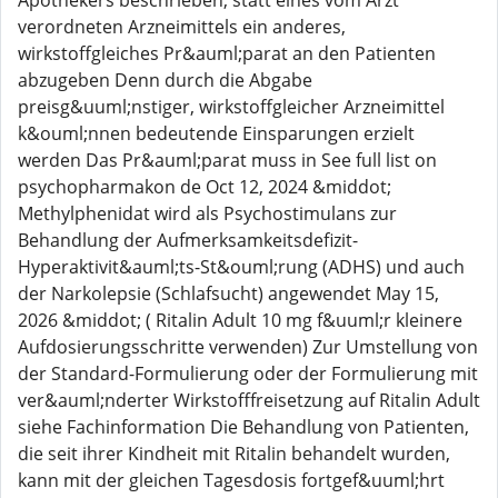
Apothekers beschrieben, statt eines vom Arzt
verordneten Arzneimittels ein anderes,
wirkstoffgleiches Pr&auml;parat an den Patienten
abzugeben Denn durch die Abgabe
preisg&uuml;nstiger, wirkstoffgleicher Arzneimittel
k&ouml;nnen bedeutende Einsparungen erzielt
werden Das Pr&auml;parat muss in See full list on
psychopharmakon de Oct 12, 2024 &middot;
Methylphenidat wird als Psychostimulans zur
Behandlung der Aufmerksamkeitsdefizit-
Hyperaktivit&auml;ts-St&ouml;rung (ADHS) und auch
der Narkolepsie (Schlafsucht) angewendet May 15,
2026 &middot; ( Ritalin Adult 10 mg f&uuml;r kleinere
Aufdosierungsschritte verwenden) Zur Umstellung von
der Standard-Formulierung oder der Formulierung mit
ver&auml;nderter Wirkstofffreisetzung auf Ritalin Adult
siehe Fachinformation Die Behandlung von Patienten,
die seit ihrer Kindheit mit Ritalin behandelt wurden,
kann mit der gleichen Tagesdosis fortgef&uuml;hrt