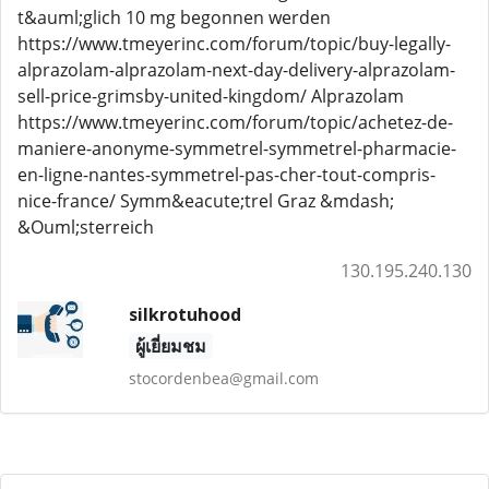
t&auml;glich 10 mg begonnen werden
https://www.tmeyerinc.com/forum/topic/buy-legally-
alprazolam-alprazolam-next-day-delivery-alprazolam-
sell-price-grimsby-united-kingdom/ Alprazolam
https://www.tmeyerinc.com/forum/topic/achetez-de-
maniere-anonyme-symmetrel-symmetrel-pharmacie-
en-ligne-nantes-symmetrel-pas-cher-tout-compris-
nice-france/ Symm&eacute;trel Graz &mdash;
&Ouml;sterreich
130.195.240.130
silkrotuhood
ผู้เยี่ยมชม
stocordenbea@gmail.com