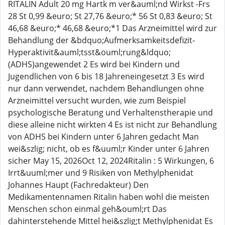
RITALIN Adult 20 mg Hartk m ver&auml;nd Wirkst -Frs
28 St 0,99 &euro; St 27,76 &euro;* 56 St 0,83 &euro; St
46,68 &euro;* 46,68 &euro;*1 Das Arzneimittel wird zur
Behandlung der &bdquo;Aufmerksamkeitsdefizit-
Hyperaktivit&auml;tsst&ouml;rung&ldquo;
(ADHS)angewendet 2 Es wird bei Kindern und
Jugendlichen von 6 bis 18 Jahreneingesetzt 3 Es wird
nur dann verwendet, nachdem Behandlungen ohne
Arzneimittel versucht wurden, wie zum Beispiel
psychologische Beratung und Verhaltenstherapie und
diese alleine nicht wirkten 4 Es ist nicht zur Behandlung
von ADHS bei Kindern unter 6 Jahren gedacht Man
wei&szlig; nicht, ob es f&uuml;r Kinder unter 6 Jahren
sicher May 15, 2026Oct 12, 2024Ritalin : 5 Wirkungen, 6
Irrt&uuml;mer und 9 Risiken von Methylphenidat
Johannes Haupt (Fachredakteur) Den
Medikamentennamen Ritalin haben wohl die meisten
Menschen schon einmal geh&ouml;rt Das
dahinterstehende Mittel hei&szlig;t Methylphenidat Es