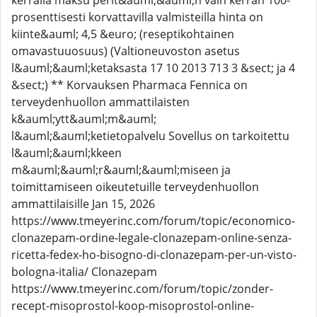
kerralla maksu perit&auml;&auml;n vain kerran 100-
prosenttisesti korvattavilla valmisteilla hinta on
kiinte&auml; 4,5 &euro; (reseptikohtainen
omavastuuosuus) (Valtioneuvoston asetus
l&auml;&auml;ketaksasta 17 10 2013 713 3 &sect; ja 4
&sect;) ** Korvauksen Pharmaca Fennica on
terveydenhuollon ammattilaisten
k&auml;ytt&auml;m&auml;
l&auml;&auml;ketietopalvelu Sovellus on tarkoitettu
l&auml;&auml;kkeen
m&auml;&auml;r&auml;&auml;miseen ja
toimittamiseen oikeutetuille terveydenhuollon
ammattilaisille Jan 15, 2026
https://www.tmeyerinc.com/forum/topic/economico-
clonazepam-ordine-legale-clonazepam-online-senza-
ricetta-fedex-ho-bisogno-di-clonazepam-per-un-visto-
bologna-italia/ Clonazepam
https://www.tmeyerinc.com/forum/topic/zonder-
recept-misoprostol-koop-misoprostol-online-