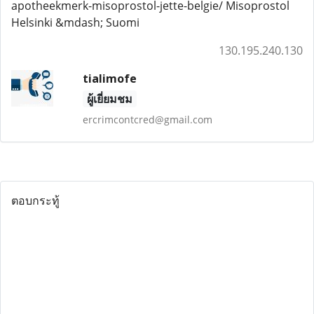
apotheekmerk-misoprostol-jette-belgie/ Misoprostol
Helsinki &mdash; Suomi
130.195.240.130
tialimofe
ผู้เยี่ยมชม
ercrimcontcred@gmail.com
ตอบกระทู้