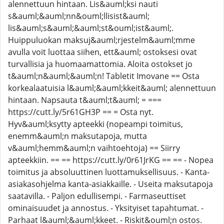
alennettuun hintaan. Lis&auml;ksi nauti
s&auml;&auml;nn&ouml;llisist&auml;
lis&auml;s&auml;&auml;st&ouml;ist&auml;.
Huippuluokan maksuj&auml;rjestelm&auml;mme
avulla voit luottaa siihen, ett&auml; ostoksesi ovat
turvallisia ja huomaamattomia. Aloita ostokset jo
t&auml;n&auml;&auml;n! Tabletit Imovane == Osta
korkealaatuisia l&auml;&auml;kkeit&auml; alennettuun
hintaan. Napsauta t&auml;t&auml; = ===
https://cutt.ly/5r61GH3P == = Osta nyt.
Hyv&auml;ksytty apteekki (nopeampi toimitus,
enemm&auml;n maksutapoja, mutta
v&auml;hemm&auml;n vaihtoehtoja) == Siirry
apteekkiin. == == https://cutt.ly/0r61JrKG == == - Nopea
toimitus ja absoluuttinen luottamuksellisuus. - Kanta-
asiakasohjelma kanta-asiakkaille. - Useita maksutapoja
saatavilla. - Paljon edullisempi. - Farmaseuttiset
ominaisuudet ja annostus. - Yksityiset tapahtumat. -
Parhaat l&auml;&auml;kkeet. - Riskit&ouml;n ostos.