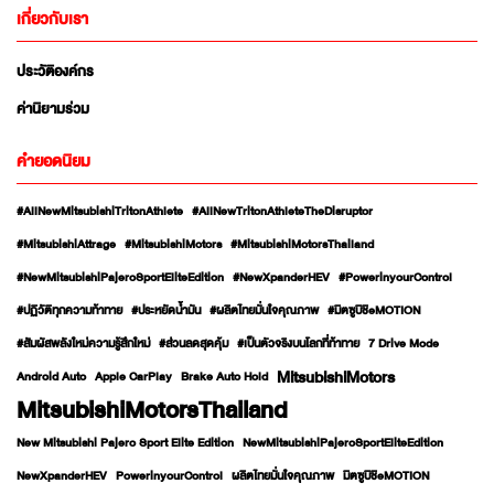
เกี่ยวกับเรา
ประวัติองค์กร
ค่านิยามร่วม
คำยอดนิยม
#AllNewMitsubishiTritonAthlete
#AllNewTritonAthleteTheDisruptor
#MitsubishiAttrage
#MitsubishiMotors
#MitsubishiMotorsThailand
#NewMitsubishiPajeroSportEliteEdition
#NewXpanderHEV
#PowerinyourControl
#ปฏิวัติทุกความท้าทาย
#ประหยัดน้ำมัน
#ผลิตไทยมั่นใจคุณภาพ
#มิตซูบิชิeMOTION
#สัมผัสพลังใหม่ความรู้สึกใหม่
#ส่วนลดสุดคุ้ม
#เป็นตัวจริงบนโลกที่ท้าทาย
7 Drive Mode
MitsubishiMotors
Android Auto
Apple CarPlay
Brake Auto Hold
MitsubishiMotorsThailand
New Mitsubishi Pajero Sport Elite Edition
NewMitsubishiPajeroSportEliteEdition
NewXpanderHEV
PowerinyourControl
ผลิตไทยมั่นใจคุณภาพ
มิตซูบิชิeMOTION