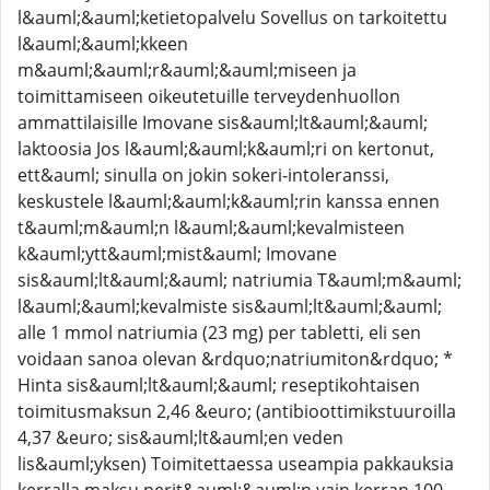
l&auml;&auml;ketietopalvelu Sovellus on tarkoitettu
l&auml;&auml;kkeen
m&auml;&auml;r&auml;&auml;miseen ja
toimittamiseen oikeutetuille terveydenhuollon
ammattilaisille Imovane sis&auml;lt&auml;&auml;
laktoosia Jos l&auml;&auml;k&auml;ri on kertonut,
ett&auml; sinulla on jokin sokeri-intoleranssi,
keskustele l&auml;&auml;k&auml;rin kanssa ennen
t&auml;m&auml;n l&auml;&auml;kevalmisteen
k&auml;ytt&auml;mist&auml; Imovane
sis&auml;lt&auml;&auml; natriumia T&auml;m&auml;
l&auml;&auml;kevalmiste sis&auml;lt&auml;&auml;
alle 1 mmol natriumia (23 mg) per tabletti, eli sen
voidaan sanoa olevan &rdquo;natriumiton&rdquo; *
Hinta sis&auml;lt&auml;&auml; reseptikohtaisen
toimitusmaksun 2,46 &euro; (antibioottimikstuuroilla
4,37 &euro; sis&auml;lt&auml;en veden
lis&auml;yksen) Toimitettaessa useampia pakkauksia