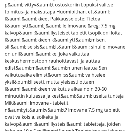
p&auml;ivittyv&auml;t ostoskoriin Lopuksi valitse
toimitus- ja maksutapa Huomioithan, ett&auml;
l&auml;&auml;kkeet Pakkausseloste: Tietoa
k&auml;ytt&auml;j&auml;lle Imovane &reg; 7,5 mg
kalvop&auml;&auml;llysteiset tabletit tsopikloni loitat
l&auml;&auml;kkeen k&auml;ytt&auml;misen,
sill&auml; se sis&auml;lt&auml;&auml; sinulle Imovane
on unil&auml;&auml;ke, joka vaikuttaa
keskushermostoon rauhoittavasti ja auttaa
edist&auml;m&auml;&auml;n unen laatua Sen
vaikutusaika elimist&ouml;ss&auml; vaihtelee
yksil&ouml;llisesti, mutta yleisesti ottaen
l&auml;&auml;kkeen vaikutus alkaa noin 30-60
minuutin kuluessa ja kest&auml;&auml; useita tunteja
Milt&auml; Imovane - tabletit
n&auml;ytt&auml;v&auml;t? Imovane 7,5 mg tabletit
ovat valkoisia, soikeita ja
kalvop&auml;&auml;llysteisi&auml; tabletteja, joiden