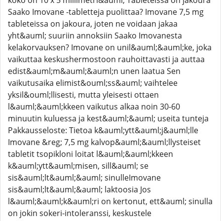
koko on 10 x 5 millimetri&auml; Tableteissa on jakoura
Saako Imovane -tabletteja puolittaa? Imovane 7,5 mg
tableteissa on jakoura, joten ne voidaan jakaa
yht&auml; suuriin annoksiin Saako Imovanesta
kelakorvauksen? Imovane on unil&auml;&auml;ke, joka
vaikuttaa keskushermostoon rauhoittavasti ja auttaa
edist&auml;m&auml;&auml;n unen laatua Sen
vaikutusaika elimist&ouml;ss&auml; vaihtelee
yksil&ouml;llisesti, mutta yleisesti ottaen
l&auml;&auml;kkeen vaikutus alkaa noin 30-60
minuutin kuluessa ja kest&auml;&auml; useita tunteja
Pakkausseloste: Tietoa k&auml;ytt&auml;j&auml;lle
Imovane &reg; 7,5 mg kalvop&auml;&auml;llysteiset
tabletit tsopikloni loitat l&auml;&auml;kkeen
k&auml;ytt&auml;misen, sill&auml; se
sis&auml;lt&auml;&auml; sinulleImovane
sis&auml;lt&auml;&auml; laktoosia Jos
l&auml;&auml;k&auml;ri on kertonut, ett&auml; sinulla
on jokin sokeri-intoleranssi, keskustele