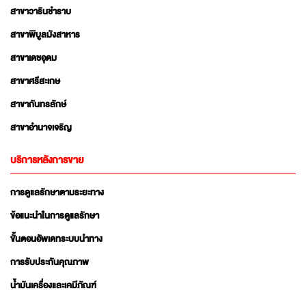
สาขาวารินชำราบ
สาขาพิบูลมังสาหาร
สาขาเดชอุดม
สาขาศรีสะเกษ
สาขากันทรลักษ์
สาขาอำนาจเจริญ
บริการหลังการขาย
การดูแลรักษาตามระยะทาง
ข้อแนะนำในการดูแลรักษา
ขั้นตอนอัพเดทระบบนำทาง
การรับประกันคุณภาพ
น้ำมันเครื่องและเคมีภัณฑ์