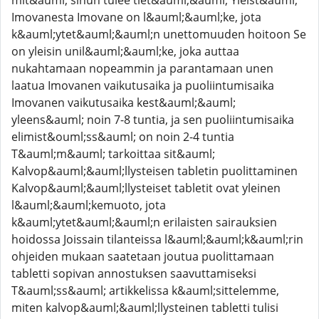
mit&auml; sinun tulee tiet&auml;&auml; Yleist&auml;
Imovanesta Imovane on l&auml;&auml;ke, jota
k&auml;ytet&auml;&auml;n unettomuuden hoitoon Se
on yleisin unil&auml;&auml;ke, joka auttaa
nukahtamaan nopeammin ja parantamaan unen
laatua Imovanen vaikutusaika ja puoliintumisaika
Imovanen vaikutusaika kest&auml;&auml;
yleens&auml; noin 7-8 tuntia, ja sen puoliintumisaika
elimist&ouml;ss&auml; on noin 2-4 tuntia
T&auml;m&auml; tarkoittaa sit&auml;
Kalvop&auml;&auml;llysteisen tabletin puolittaminen
Kalvop&auml;&auml;llysteiset tabletit ovat yleinen
l&auml;&auml;kemuoto, jota
k&auml;ytet&auml;&auml;n erilaisten sairauksien
hoidossa Joissain tilanteissa l&auml;&auml;k&auml;rin
ohjeiden mukaan saatetaan joutua puolittamaan
tabletti sopivan annostuksen saavuttamiseksi
T&auml;ss&auml; artikkelissa k&auml;sittelemme,
miten kalvop&auml;&auml;llysteinen tabletti tulisi