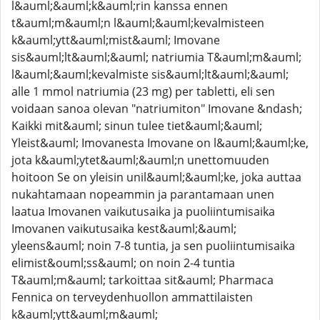
l&auml;&auml;k&auml;rin kanssa ennen
t&auml;m&auml;n l&auml;&auml;kevalmisteen
k&auml;ytt&auml;mist&auml; Imovane
sis&auml;lt&auml;&auml; natriumia T&auml;m&auml;
l&auml;&auml;kevalmiste sis&auml;lt&auml;&auml;
alle 1 mmol natriumia (23 mg) per tabletti, eli sen
voidaan sanoa olevan "natriumiton" Imovane &ndash;
Kaikki mit&auml; sinun tulee tiet&auml;&auml;
Yleist&auml; Imovanesta Imovane on l&auml;&auml;ke,
jota k&auml;ytet&auml;&auml;n unettomuuden
hoitoon Se on yleisin unil&auml;&auml;ke, joka auttaa
nukahtamaan nopeammin ja parantamaan unen
laatua Imovanen vaikutusaika ja puoliintumisaika
Imovanen vaikutusaika kest&auml;&auml;
yleens&auml; noin 7-8 tuntia, ja sen puoliintumisaika
elimist&ouml;ss&auml; on noin 2-4 tuntia
T&auml;m&auml; tarkoittaa sit&auml; Pharmaca
Fennica on terveydenhuollon ammattilaisten
k&auml;ytt&auml;m&auml;