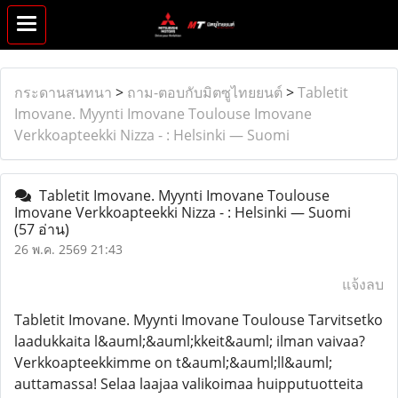
กระดานสนทนา
>
ถาม-ตอบกับมิตซูไทยยนต์
>
Tabletit
Imovane. Myynti Imovane Toulouse Imovane
Verkkoapteekki Nizza - : Helsinki — Suomi
Tabletit Imovane. Myynti Imovane Toulouse
Imovane Verkkoapteekki Nizza - : Helsinki — Suomi
(57 อ่าน)
26 พ.ค. 2569 21:43
แจ้งลบ
Tabletit Imovane. Myynti Imovane Toulouse Tarvitsetko
laadukkaita l&auml;&auml;kkeit&auml; ilman vaivaa?
Verkkoapteekkimme on t&auml;&auml;ll&auml;
auttamassa! Selaa laajaa valikoimaa huipputuotteita