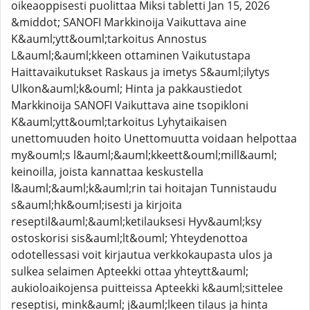
oikeaoppisesti puolittaa Miksi tabletti Jan 15, 2026
&middot; SANOFI Markkinoija Vaikuttava aine
K&auml;ytt&ouml;tarkoitus Annostus
L&auml;&auml;kkeen ottaminen Vaikutustapa
Haittavaikutukset Raskaus ja imetys S&auml;ilytys
Ulkon&auml;k&ouml; Hinta ja pakkaustiedot
Markkinoija SANOFI Vaikuttava aine tsopikloni
K&auml;ytt&ouml;tarkoitus Lyhytaikaisen
unettomuuden hoito Unettomuutta voidaan helpottaa
my&ouml;s l&auml;&auml;kkeett&ouml;mill&auml;
keinoilla, joista kannattaa keskustella
l&auml;&auml;k&auml;rin tai hoitajan Tunnistaudu
s&auml;hk&ouml;isesti ja kirjoita
reseptil&auml;&auml;ketilauksesi Hyv&auml;ksy
ostoskorisi sis&auml;lt&ouml; Yhteydenottoa
odotellessasi voit kirjautua verkkokaupasta ulos ja
sulkea selaimen Apteekki ottaa yhteytt&auml;
aukioloaikojensa puitteissa Apteekki k&auml;sittelee
reseptisi, mink&auml; j&auml;lkeen tilaus ja hinta