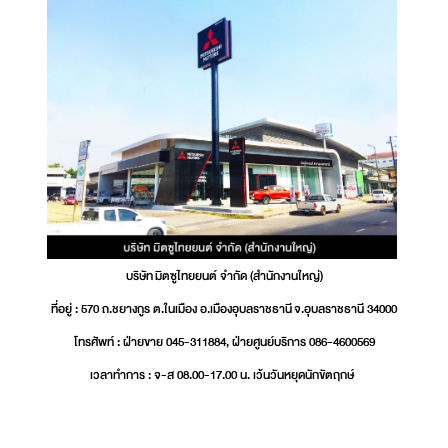
บริษัท มิตซูไทยยนต์ จำกัด (สำนักงานใหญ่)
ที่อยู่ : 570 ถ.ชยางกูร ต.ในเมือง อ.เมืองอุบลราชธานี จ.อุบลราชธานี 34000
โทรศัพท์ : ฝ่ายขาย 045-311884, ฝ่ายศูนย์บริการ 086-4600569
เวลาทำการ : จ-ส 08.00-17.00 น. เว้นวันหยุดนักขัตฤกษ์