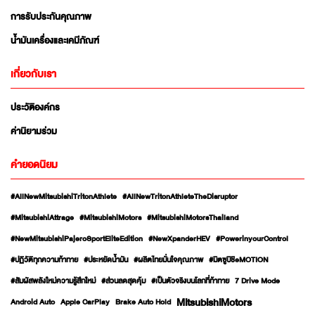
การรับประกันคุณภาพ
น้ำมันเครื่องและเคมีภัณฑ์
เกี่ยวกับเรา
ประวัติองค์กร
ค่านิยามร่วม
คำยอดนิยม
#AllNewMitsubishiTritonAthlete
#AllNewTritonAthleteTheDisruptor
#MitsubishiAttrage
#MitsubishiMotors
#MitsubishiMotorsThailand
#NewMitsubishiPajeroSportEliteEdition
#NewXpanderHEV
#PowerinyourControl
#ปฏิวัติทุกความท้าทาย
#ประหยัดน้ำมัน
#ผลิตไทยมั่นใจคุณภาพ
#มิตซูบิชิeMOTION
#สัมผัสพลังใหม่ความรู้สึกใหม่
#ส่วนลดสุดคุ้ม
#เป็นตัวจริงบนโลกที่ท้าทาย
7 Drive Mode
MitsubishiMotors
Android Auto
Apple CarPlay
Brake Auto Hold