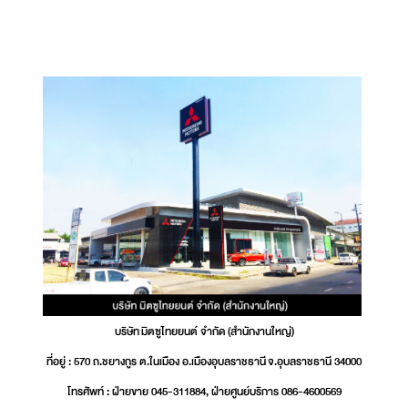
บริษัท มิตซูไทยยนต์ จำกัด (สำนักงานใหญ่)
ที่อยู่ : 570 ถ.ชยางกูร ต.ในเมือง อ.เมืองอุบลราชธานี จ.อุบลราชธานี 34000
โทรศัพท์ : ฝ่ายขาย 045-311884, ฝ่ายศูนย์บริการ 086-4600569