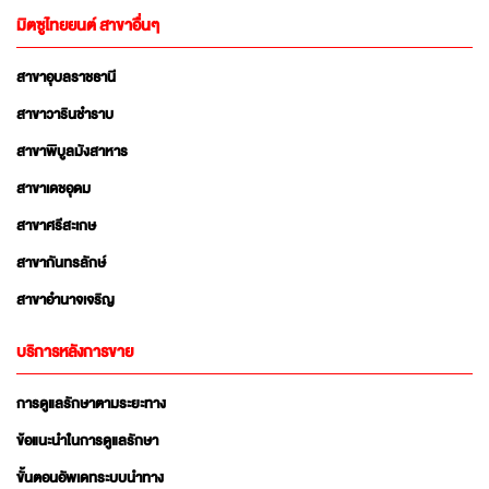
มิตซูไทยยนต์ สาขาอื่นๆ
สาขาอุบลราชธานี
สาขาวารินชำราบ
สาขาพิบูลมังสาหาร
สาขาเดชอุดม
สาขาศรีสะเกษ
สาขากันทรลักษ์
สาขาอำนาจเจริญ
บริการหลังการขาย
การดูแลรักษาตามระยะทาง
ข้อแนะนำในการดูแลรักษา
ขั้นตอนอัพเดทระบบนำทาง