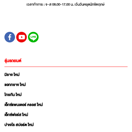
เวลาทำการ : จ-ส 08.00-17.00 น. เว้นวันหยุดนักขัตฤกษ์
รุ่นรถยนต์
มิราจ ใหม่
แอททราจ ใหม่
ไทรทัน ใหม่
เอ็กซ์แพนเดอร์ ครอส ใหม่
เอ็กซ์ฟอร์ส ใหม่
ปาเจโร สปอร์ต ใหม่