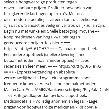
selectie hoogwaardige producten tegen
onverslaanbare prijzen. Profiteer bovendien van
terugkerende kortingen op extra's. Met ons
ultramoderne betalingssysteem kunt u er zeker van
zijn dat uw transacties veilig en vertrouwelijk zullen zijn.
Begin nu met winkelen! Snelle bezorging Imovane ==
Koop medicijnen van hoge kwaliteit tegen
gereduceerde prijzen. Klik hier = ===
https://cutt.ly/5r61GH3P == = Ga naar de apotheek.
Een andere apotheek (snellere levering, meer
betaalmethoden, maar minder opties) == Lees
recensies en leer meer. == == https://cutt.ly/0r61JrKG
== == - Express verzending en absolute
vertrouwelijkheid. - Loyaliteitsprogramma voor
frequente kopers. - Verschillende betaalmethoden:
MasterCard/Visa/AMEX/Bankoverschrijving/PayPal/iDeal/B
- Tot 70% goedkoper dan uw lokale apotheek. -
Medicijndetails. - Volledig anoniem en legaal. - Lage
prijzen voor hoogwaardige medicijnen. - Risicovrije