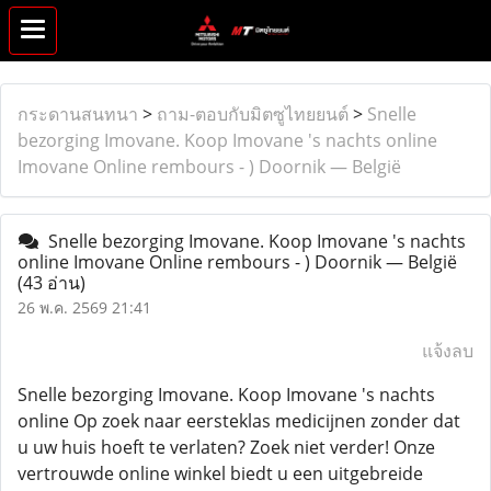
กระดานสนทนา
>
ถาม-ตอบกับมิตซูไทยยนต์
>
Snelle
bezorging Imovane. Koop Imovane 's nachts online
Imovane Online rembours - ) Doornik — België
Snelle bezorging Imovane. Koop Imovane 's nachts
online Imovane Online rembours - ) Doornik — België
(43 อ่าน)
26 พ.ค. 2569 21:41
แจ้งลบ
Snelle bezorging Imovane. Koop Imovane 's nachts
online Op zoek naar eersteklas medicijnen zonder dat
u uw huis hoeft te verlaten? Zoek niet verder! Onze
vertrouwde online winkel biedt u een uitgebreide