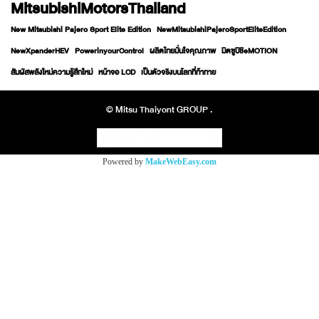
MitsubishiMotorsThailand
New Mitsubishi Pajero Sport Elite Edition
NewMitsubishiPajeroSportEliteEdition
NewXpanderHEV
PowerinyourControl
ผลิตไทยมั่นใจคุณภาพ
มิตซูบิชิeMOTION
สัมผัสพลังใหม่ความรู้สึกใหม่
หน้าจอ LCD
เป็นตัวจริงบนโลกที่ท้าทาย
© Mitsu Thaiyont GROUP .
ผู้เข้าชมวันนี้
1
Powered by
MakeWebEasy.com