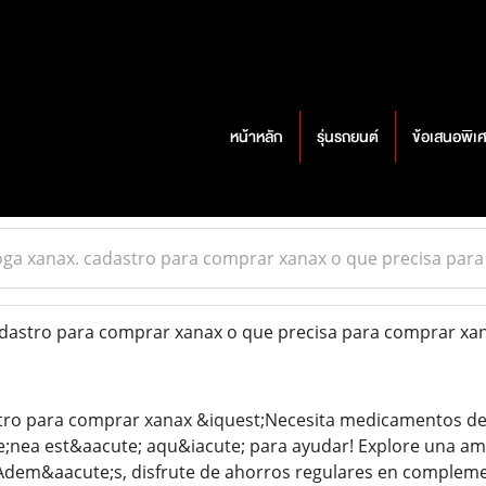
หน้าหลัก
รุ่นรถยนต์
ข้อเสนอพิเ
ga xanax. cadastro para comprar xanax o que precisa para
astro para comprar xanax o que precisa para comprar xana
tro para comprar xanax &iquest;Necesita medicamentos de c
e;nea est&aacute; aqu&iacute; para ayudar! Explore una am
 Adem&aacute;s, disfrute de ahorros regulares en complem