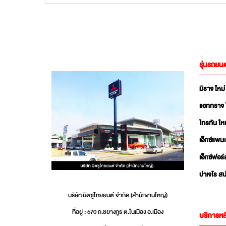
รุ่นรถยนต
มิราจ ใหม่
แอททราจ 
ไทรทัน ใหม
เอ็กซ์แพน
เอ็กซ์ฟอร์
ปาเจโร สป
บริษัท มิตซูไทยยนต์ จำกัด (สำนักงานใหญ่)
ที่อยู่ : 570 ถ.ชยางกูร ต.ในเมือง อ.เมือง
บริการหล