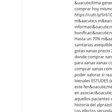
&uacute;ltima gener
comprar hoy mismo!
https://cutt.ly/5r6
m&aacute;s m&eacut
informaci&oacute;n.
bonificaci&oacute;n
Hasta un 70% m&aacu
sanitarias asequibl
gotas xanax precio
donde comprar xana
para xanax xanax c
comprar xanax compr
poder valorar si re
bienales ESTUDES (
este fen&oacute;me
en asociaci&oacute;
aquellos pacientes 
historia del alprazo
Los efectos secunda