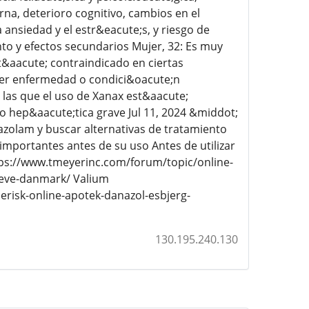
na, deterioro cognitivo, cambios en el
ansiedad y el estr&eacute;s, y riesgo de
to y efectos secundarios Mujer, 32: Es muy
st&aacute; contraindicado en ciertas
uier enfermedad o condici&oacute;n
 las que el uso de Xanax est&aacute;
l o hep&aacute;tica grave Jul 11, 2024 &middot;
azolam y buscar alternativas de tratamiento
mportantes antes de su uso Antes de utilizar
ttps://www.tmeyerinc.com/forum/topic/online-
reve-danmark/ Valium
erisk-online-apotek-danazol-esbjerg-
130.195.240.130