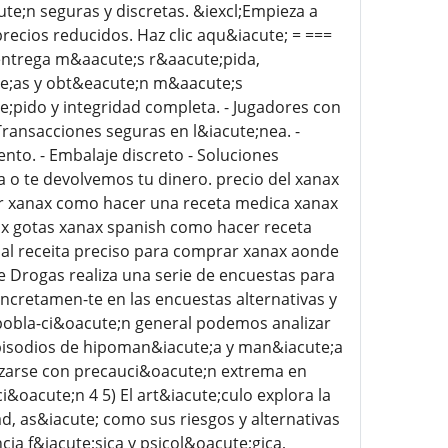
e;n seguras y discretas. &iexcl;Empieza a
cios reducidos. Haz clic aqu&iacute; = ===
(entrega m&aacute;s r&aacute;pida,
e;as y obt&eacute;n m&aacute;s
e;pido y integridad completa. - Jugadores con
Transacciones seguras en l&iacute;nea. -
nto. - Embalaje discreto - Soluciones
a o te devolvemos tu dinero. precio del xanax
r xanax como hacer una receta medica xanax
x gotas xanax spanish como hacer receta
al receita preciso para comprar xanax aonde
 Drogas realiza una serie de encuestas para
oncretamen-te en las encuestas alternativas y
pobla-ci&oacute;n general podemos analizar
pisodios de hipoman&iacute;a y man&iacute;a
izarse con precauci&oacute;n extrema en
&oacute;n 4 5) El art&iacute;culo explora la
ad, as&iacute; como sus riesgos y alternativas
a f&iacute;sica y psicol&oacute;gica,