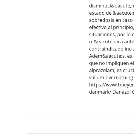
disminuci&oacute;n 
estado de &aacute;n
sobredosis en caso 
efectivo al principi
situaciones, por lo
m&eacute;dica antes
contraindicado inclu
Adem&aacute;s, es c
que no impliquen el
alprazolam, es cruc
valium-overnatning
https://www.tmeyeri
danmark/ Danazol G