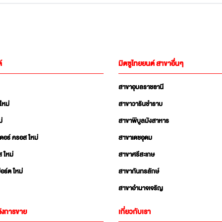
์
มิตซูไทยยนต์ สาขาอื่นๆ
สาขาอุบลราชธานี
ใหม่
สาขาวารินชำราบ
่
สาขาพิบูลมังสาหาร
เดอร์ ครอส ใหม่
สาขาเดชอุดม
ส ใหม่
สาขาศรีสะเกษ
อร์ต ใหม่
สาขากันทรลักษ์
สาขาอำนาจเจริญ
ังการขาย
เกี่ยวกับเรา