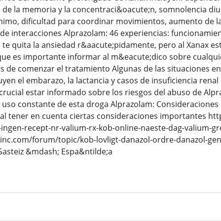
de la memoria y la concentraci&oacute;n, somnolencia diur
imo, dificultad para coordinar movimientos, aumento de la 
de interacciones Alprazolam: 46 experiencias: funcionamien
o, te quita la ansiedad r&aacute;pidamente, pero al Xanax e
 que es importante informar al m&eacute;dico sobre cualq
 de comenzar el tratamiento Algunas de las situaciones en
yen el embarazo, la lactancia y casos de insuficiencia rena
rucial estar informado sobre los riesgos del abuso de Alpr
 uso constante de esta droga Alprazolam: Consideraciones i
ial tener en cuenta ciertas consideraciones importantes h
-ingen-recept-nr-valium-rx-kob-online-naeste-dag-valium-g
nc.com/forum/topic/kob-lovligt-danazol-ordre-danazol-gen
asteiz &mdash; Espa&ntilde;a