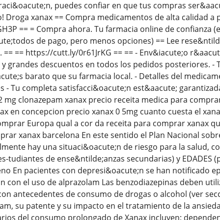
aci&oacute;n, puedes confiar en que tus compras ser&aacut
 Droga xanax == Compra medicamentos de alta calidad a pre
1GH3P == = Compra ahora. Tu farmacia online de confianza 
e;todos de pago, pero menos opciones) == Lee rese&ntild
 == == https://cutt.ly/0r61JrKG == == - Env&iacute;o r&aacut
 y grandes descuentos en todos los pedidos posteriores. - 
te;s barato que su farmacia local. - Detalles del medicame
es - Tu completa satisfacci&oacute;n est&aacute; garantizad
 2 mg clonazepam xanax precio receita medica para compra
x en concepcion precio xanax 0 5mg cuanto cuesta el xana
omprar Europa qual a cor da receita para comprar xanax qu
ar xanax barcelona En este sentido el Plan Nacional sobre
almente hay una situaci&oacute;n de riesgo para la salud, c
es-tudiantes de ense&ntilde;anzas secundarias) y EDADES (
no En pacientes con depresi&oacute;n se han notificado e
n con el uso de alprazolam Las benzodiazepinas deben util
con antecedentes de consumo de drogas o alcohol (ver secci
lam, su patente y su impacto en el tratamiento de la ansied
rios del consumo prolongado de Xanax incluyen: dependenci