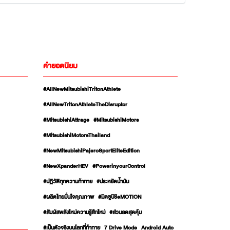
คำยอดนิยม
#AllNewMitsubishiTritonAthlete
#AllNewTritonAthleteTheDisruptor
#MitsubishiAttrage
#MitsubishiMotors
#MitsubishiMotorsThailand
#NewMitsubishiPajeroSportEliteEdition
#NewXpanderHEV
#PowerinyourControl
#ปฏิวัติทุกความท้าทาย
#ประหยัดน้ำมัน
#ผลิตไทยมั่นใจคุณภาพ
#มิตซูบิชิeMOTION
#สัมผัสพลังใหม่ความรู้สึกใหม่
#ส่วนลดสุดคุ้ม
#เป็นตัวจริงบนโลกที่ท้าทาย
7 Drive Mode
Android Auto