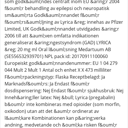
som godk&auml;ndes centralt inom EU &aring;r 2004
f&ouml;r behandling av epilepsi och neuropatisk
sm&auml;rta Godk&auml;nnandet f&ouml;r
f&ouml;rs&auml;ljning av Lyrica &reg; innehas av Pfizer
Limited, UK Godk&auml;nnandet utvidgades &aring;r
2006 till att &auml;ven omfatta indikationen
generaliserat &aring;ngestsyndrom (GAD) LYRICA
&reg; 20 mg ml Oral l&ouml;sning Medartuum AB
(SE556532939701) NPL pack id: 20170911100060
Europeiskt godk&auml;nnandenummer: EU 1 04 279
044 Mult 2 Mult 1 Antal och enhet X X 473 milliliter
F&ouml;rpackningstyp: Flaska Receptbelagd: Ja
Marknadsf&ouml;rs: Ja Endast f&ouml;r
dosdispensering: Nej Endast f&ouml;r sjukhusbruk: Nej
Inneh&aring;ller latex: Nej &bull; Lyrica (pregabalin)
b&ouml;r inte kombineras med opioider (som morfin,
oxikodon) utan att det &auml;r ordinerat av
l&auml;kare Kombinationen kan p&aring;verka
andning, medvetande och &ouml;ka risken f&ouml;r