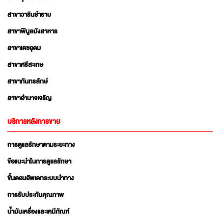
สาขาวารินชำราบ
สาขาพิบูลมังสาหาร
สาขาเดชอุดม
สาขาศรีสะเกษ
สาขากันทรลักษ์
สาขาอำนาจเจริญ
บริการหลังการขาย
การดูแลรักษาตามระยะทาง
ข้อแนะนำในการดูแลรักษา
ขั้นตอนอัพเดทระบบนำทาง
การรับประกันคุณภาพ
น้ำมันเครื่องและเคมีภัณฑ์