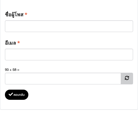
ชื่อผู้โพส
*
อีเมล
*
93 + 58 =
ตอบกลับ