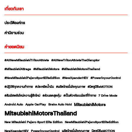
เกี่ยวกับเรา
ประวัติองค์กร
ค่านิยามร่วม
คำยอดนิยม
#AllNewMitsubishiTritonAthlete
#AllNewTritonAthleteTheDisruptor
#MitsubishiAttrage
#MitsubishiMotors
#MitsubishiMotorsThailand
#NewMitsubishiPajeroSportEliteEdition
#NewXpanderHEV
#PowerinyourControl
#ปฏิวัติทุกความท้าทาย
#ประหยัดน้ำมัน
#ผลิตไทยมั่นใจคุณภาพ
#มิตซูบิชิeMOTION
#สัมผัสพลังใหม่ความรู้สึกใหม่
#ส่วนลดสุดคุ้ม
#เป็นตัวจริงบนโลกที่ท้าทาย
7 Drive Mode
MitsubishiMotors
Android Auto
Apple CarPlay
Brake Auto Hold
MitsubishiMotorsThailand
New Mitsubishi Pajero Sport Elite Edition
NewMitsubishiPajeroSportEliteEdition
NewXpanderHEV
PowerinyourControl
ผลิตไทยมั่นใจคุณภาพ
มิตซูบิชิeMOTION