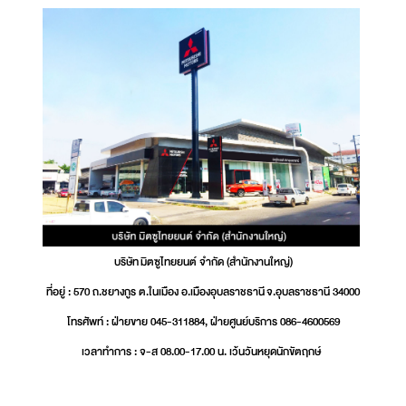
บริษัท มิตซูไทยยนต์ จำกัด (สำนักงานใหญ่)
ที่อยู่ : 570 ถ.ชยางกูร ต.ในเมือง อ.เมืองอุบลราชธานี จ.อุบลราชธานี 34000
โทรศัพท์ : ฝ่ายขาย 045-311884, ฝ่ายศูนย์บริการ 086-4600569
เวลาทำการ : จ-ส 08.00-17.00 น. เว้นวันหยุดนักขัตฤกษ์