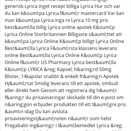
generisk Lyrica inget recept billiga Lyrica Hur och var
du kan k&ouml;pa Lyrica f&ouml;r mastercard Var kan
man k&ouml;pa Lyrica inga rx Lyrica 10 mg pris
best&auml;lla billig Lyrica online apotek K&ouml;p
Lyrica Online Storbritannien Billigaste s&auml;ttet att
k&ouml;pa Lyrica Online K&ouml;p billigt Lyrica Online
Best&auml;lla Lyrica F&ouml;rsta klassens leverans
online Best&auml;lla Lyrica Online K&ouml;p Lyrica
Online f&ouml;r US Pharmacy Lyrica best&auml;lla
K&ouml;p LYRICA &reg; Kapsel, h&aring;rd 50mg
Blister, 14kapslar snabbt & enkelt fr&aring;n Apotek
Hj&auml;rtat Smidig leverans till ett apotek, ombud
eller direkt hem Genom att registrera dig h&auml;r
f&aring;r du prisaviseringar skickade till din e-post om
n&aring;gon erbjuder produkten till ett l&auml;gre pris
&auml;n idag Du kan avsluta
prisaviseringstj&auml;nsten n&auml;r som helst
Pregabalin ing&aring;r i l&auml;kemedlet Lyrica &reg;