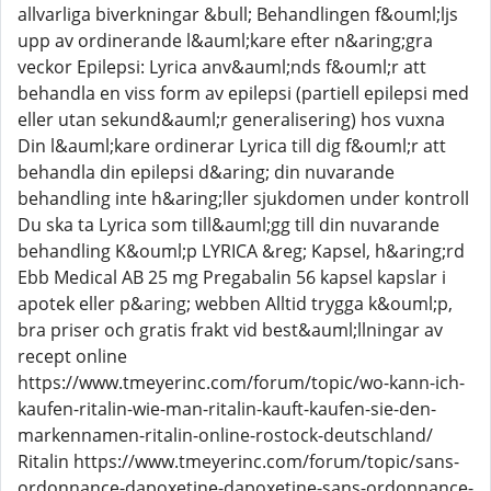
allvarliga biverkningar &bull; Behandlingen f&ouml;ljs
upp av ordinerande l&auml;kare efter n&aring;gra
veckor Epilepsi: Lyrica anv&auml;nds f&ouml;r att
behandla en viss form av epilepsi (partiell epilepsi med
eller utan sekund&auml;r generalisering) hos vuxna
Din l&auml;kare ordinerar Lyrica till dig f&ouml;r att
behandla din epilepsi d&aring; din nuvarande
behandling inte h&aring;ller sjukdomen under kontroll
Du ska ta Lyrica som till&auml;gg till din nuvarande
behandling K&ouml;p LYRICA &reg; Kapsel, h&aring;rd
Ebb Medical AB 25 mg Pregabalin 56 kapsel kapslar i
apotek eller p&aring; webben Alltid trygga k&ouml;p,
bra priser och gratis frakt vid best&auml;llningar av
recept online
https://www.tmeyerinc.com/forum/topic/wo-kann-ich-
kaufen-ritalin-wie-man-ritalin-kauft-kaufen-sie-den-
markennamen-ritalin-online-rostock-deutschland/
Ritalin https://www.tmeyerinc.com/forum/topic/sans-
ordonnance-dapoxetine-dapoxetine-sans-ordonnance-