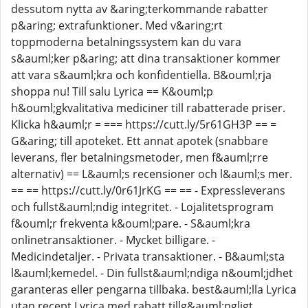
dessutom nytta av &aring;terkommande rabatter
p&aring; extrafunktioner. Med v&aring;rt
toppmoderna betalningssystem kan du vara
s&auml;ker p&aring; att dina transaktioner kommer
att vara s&auml;kra och konfidentiella. B&ouml;rja
shoppa nu! Till salu Lyrica == K&ouml;p
h&ouml;gkvalitativa mediciner till rabatterade priser.
Klicka h&auml;r = === https://cutt.ly/5r61GH3P == =
G&aring; till apoteket. Ett annat apotek (snabbare
leverans, fler betalningsmetoder, men f&auml;rre
alternativ) == L&auml;s recensioner och l&auml;s mer.
== == https://cutt.ly/0r61JrKG == == - Expressleverans
och fullst&auml;ndig integritet. - Lojalitetsprogram
f&ouml;r frekventa k&ouml;pare. - S&auml;kra
onlinetransaktioner. - Mycket billigare. -
Medicindetaljer. - Privata transaktioner. - B&auml;sta
l&auml;kemedel. - Din fullst&auml;ndiga n&ouml;jdhet
garanteras eller pengarna tillbaka. best&auml;lla Lyrica
utan recept Lyrica med rabatt tillg&auml;ngligt