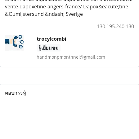
vente-dapoxetine-angers-france/ Dapox&eacute;tine
&Ouml;stersund &ndash; Sverige
130.195.240.130
trocylcombi
ผู้เยี่ยมชม
handmonpmontnnel@gmail.com
ตอบกระทู้