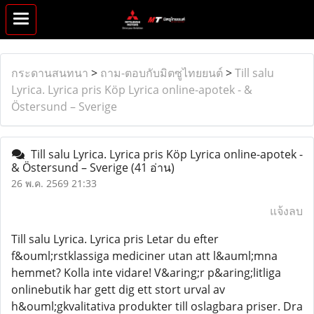
กระดานสนทนา
>
ถาม-ตอบกับมิตซูไทยยนต์
>
Till salu
Lyrica. Lyrica pris Köp Lyrica online-apotek - &
Östersund – Sverige
Till salu Lyrica. Lyrica pris Köp Lyrica online-apotek -
& Östersund – Sverige
(41 อ่าน)
26 พ.ค. 2569 21:33
แจ้งลบ
Till salu Lyrica. Lyrica pris Letar du efter
f&ouml;rstklassiga mediciner utan att l&auml;mna
hemmet? Kolla inte vidare! V&aring;r p&aring;litliga
onlinebutik har gett dig ett stort urval av
h&ouml;gkvalitativa produkter till oslagbara priser. Dra