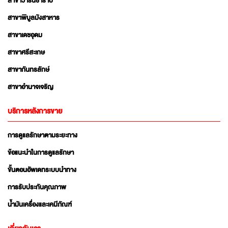
สาขาวารินชำราบ
สาขาพิบูลมังสาหาร
สาขาเดชอุดม
สาขาศรีสะเกษ
สาขากันทรลักษ์
สาขาอำนาจเจริญ
บริการหลังการขาย
การดูแลรักษาตามระยะทาง
ข้อแนะนำในการดูแลรักษา
ขั้นตอนอัพเดทระบบนำทาง
การรับประกันคุณภาพ
น้ำมันเครื่องและเคมีภัณฑ์