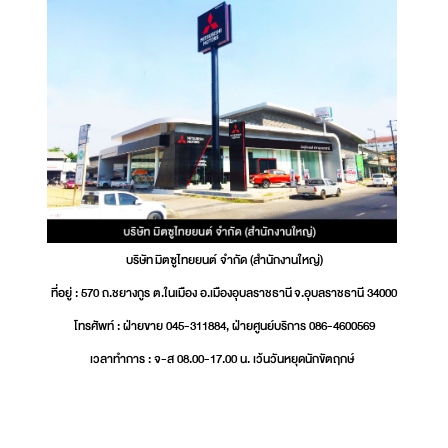
บริษัท มิตซูไทยยนต์ จำกัด (สำนักงานใหญ่)
ที่อยู่ : 570 ถ.ชยางกูร ต.ในเมือง อ.เมืองอุบลราชธานี จ.อุบลราชธานี 34000
โทรศัพท์ : ฝ่ายขาย 045-311884, ฝ่ายศูนย์บริการ 086-4600569
เวลาทำการ : จ-ส 08.00-17.00 น. เว้นวันหยุดนักขัตฤกษ์