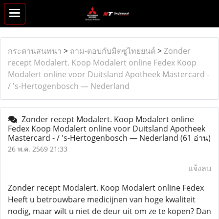
กระดานสนทนา
>
ถาม-ตอบกับมิตซูไทยยนต์
>
Zonder
recept Modalert. Koop Modalert online Fedex Koop
Modalert online voor Duitsland Apotheek Mastercard -
/ 's-Hertogenbosch — Nederland
Zonder recept Modalert. Koop Modalert online
Fedex Koop Modalert online voor Duitsland Apotheek
Mastercard - / 's-Hertogenbosch — Nederland
(61 อ่าน)
26 พ.ค. 2569 21:33
แจ้งลบ
Zonder recept Modalert. Koop Modalert online Fedex
Heeft u betrouwbare medicijnen van hoge kwaliteit
nodig, maar wilt u niet de deur uit om ze te kopen? Dan