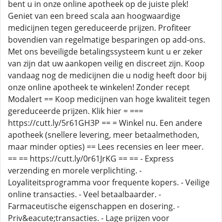
bent u in onze online apotheek op de juiste plek!
Geniet van een breed scala aan hoogwaardige
medicijnen tegen gereduceerde prijzen. Profiteer
bovendien van regelmatige besparingen op add-ons.
Met ons beveiligde betalingssysteem kunt u er zeker
van zijn dat uw aankopen veilig en discreet zijn. Koop
vandaag nog de medicijnen die u nodig heeft door bij
onze online apotheek te winkelen! Zonder recept
Modalert == Koop medicijnen van hoge kwaliteit tegen
gereduceerde prijzen. Klik hier = ===
https://cutt.ly/5r61GH3P == = Winkel nu. Een andere
apotheek (snellere levering, meer betaalmethoden,
maar minder opties) == Lees recensies en leer meer.
== == https://cutt.ly/0r61JrKG == == - Express
verzending en morele verplichting. -
Loyaliteitsprogramma voor frequente kopers. - Veilige
online transacties. - Veel betaalbaarder. -
Farmaceutische eigenschappen en dosering. -
Priv&eacute;transacties. - Lage prijzen voor