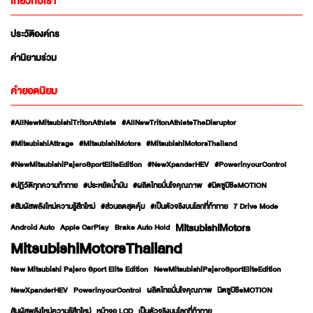
เกี่ยวกับเรา
ประวัติองค์กร
ค่านิยามร่วม
คำยอดนิยม
#AllNewMitsubishiTritonAthlete
#AllNewTritonAthleteTheDisruptor
#MitsubishiAttrage
#MitsubishiMotors
#MitsubishiMotorsThailand
#NewMitsubishiPajeroSportEliteEdition
#NewXpanderHEV
#PowerinyourControl
#ปฏิวัติทุกความท้าทาย
#ประหยัดน้ำมัน
#ผลิตไทยมั่นใจคุณภาพ
#มิตซูบิชิeMOTION
#สัมผัสพลังใหม่ความรู้สึกใหม่
#ส่วนลดสุดคุ้ม
#เป็นตัวจริงบนโลกที่ท้าทาย
7 Drive Mode
MitsubishiMotors
Android Auto
Apple CarPlay
Brake Auto Hold
MitsubishiMotorsThailand
New Mitsubishi Pajero Sport Elite Edition
NewMitsubishiPajeroSportEliteEdition
NewXpanderHEV
PowerinyourControl
ผลิตไทยมั่นใจคุณภาพ
มิตซูบิชิeMOTION
สัมผัสพลังใหม่ความรู้สึกใหม่
หน้าจอ LCD
เป็นตัวจริงบนโลกที่ท้าทาย