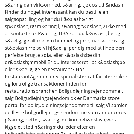
s&aring;dan virksomhed, s&aring; tjek os ud &ndash;
Finder du noget interessant kan du bestille en
salgsopstilling og har du i &oslash;vrigt
sp&oslash;rgsm&aring;l, s&aring; t&oslash;v ikke med
at kontakte os P&aring; DBA kan du k&oslash;be og
s&aelig;lge alt mellem himmel og jord, uanset pris og
st&oslash;rrelse Vi hj&aelig;lper dig med at finde den
perfekte brugte sofa, eller k&oslash;be din
dr&oslash;mmebil Er du interesseret i at k&oslash;be
eller s&aelig;lge en restaurant? Hos
RestaurantAgenten er vi specialister i at facilitere sikre
og fortrolige transaktioner inden for
restaurationsbranchen Boligudlejningsejendomme til
salg Boligudlejningsejendom dk er Danmarks store
portal for boligudlejningsejendomme til salg Vi samler
de fleste boligudlejningsejendomme som annonceres
p&aring; nettet, s&aring; du kun beh&oslash;ver at
kigge et sted n&aring;r du leder efter en