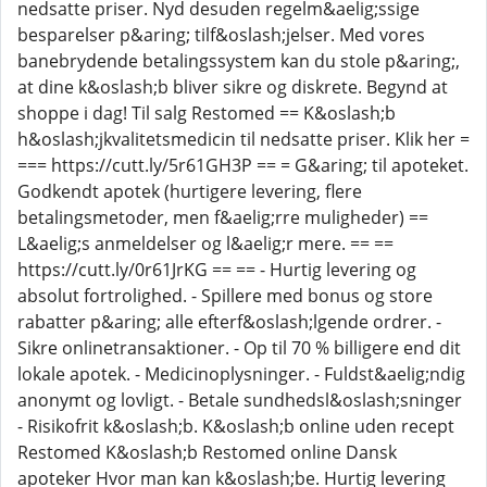
nedsatte priser. Nyd desuden regelm&aelig;ssige
besparelser p&aring; tilf&oslash;jelser. Med vores
banebrydende betalingssystem kan du stole p&aring;,
at dine k&oslash;b bliver sikre og diskrete. Begynd at
shoppe i dag! Til salg Restomed == K&oslash;b
h&oslash;jkvalitetsmedicin til nedsatte priser. Klik her =
=== https://cutt.ly/5r61GH3P == = G&aring; til apoteket.
Godkendt apotek (hurtigere levering, flere
betalingsmetoder, men f&aelig;rre muligheder) ==
L&aelig;s anmeldelser og l&aelig;r mere. == ==
https://cutt.ly/0r61JrKG == == - Hurtig levering og
absolut fortrolighed. - Spillere med bonus og store
rabatter p&aring; alle efterf&oslash;lgende ordrer. -
Sikre onlinetransaktioner. - Op til 70 % billigere end dit
lokale apotek. - Medicinoplysninger. - Fuldst&aelig;ndig
anonymt og lovligt. - Betale sundhedsl&oslash;sninger
- Risikofrit k&oslash;b. K&oslash;b online uden recept
Restomed K&oslash;b Restomed online Dansk
apoteker Hvor man kan k&oslash;be. Hurtig levering