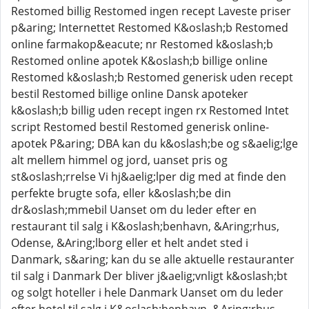
Restomed billig Restomed ingen recept Laveste priser
p&aring; Internettet Restomed K&oslash;b Restomed
online farmakop&eacute; nr Restomed k&oslash;b
Restomed online apotek K&oslash;b billige online
Restomed k&oslash;b Restomed generisk uden recept
bestil Restomed billige online Dansk apoteker
k&oslash;b billig uden recept ingen rx Restomed Intet
script Restomed bestil Restomed generisk online-
apotek P&aring; DBA kan du k&oslash;be og s&aelig;lge
alt mellem himmel og jord, uanset pris og
st&oslash;rrelse Vi hj&aelig;lper dig med at finde den
perfekte brugte sofa, eller k&oslash;be din
dr&oslash;mmebil Uanset om du leder efter en
restaurant til salg i K&oslash;benhavn, &Aring;rhus,
Odense, &Aring;lborg eller et helt andet sted i
Danmark, s&aring; kan du se alle aktuelle restauranter
til salg i Danmark Der bliver j&aelig;vnligt k&oslash;bt
og solgt hoteller i hele Danmark Uanset om du leder