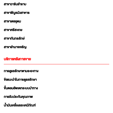
สาขาวารินชำราบ
สาขาพิบูลมังสาหาร
สาขาเดชอุดม
สาขาศรีสะเกษ
สาขากันทรลักษ์
สาขาอำนาจเจริญ
บริการหลังการขาย
การดูแลรักษาตามระยะทาง
ข้อแนะนำในการดูแลรักษา
ขั้นตอนอัพเดทระบบนำทาง
การรับประกันคุณภาพ
น้ำมันเครื่องและเคมีภัณฑ์