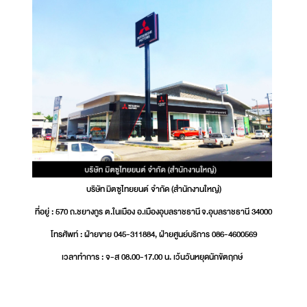
บริษัท มิตซูไทยยนต์ จำกัด (สำนักงานใหญ่)
ที่อยู่ : 570 ถ.ชยางกูร ต.ในเมือง อ.เมืองอุบลราชธานี จ.อุบลราชธานี 34000
โทรศัพท์ : ฝ่ายขาย 045-311884, ฝ่ายศูนย์บริการ 086-4600569
เวลาทำการ : จ-ส 08.00-17.00 น. เว้นวันหยุดนักขัตฤกษ์