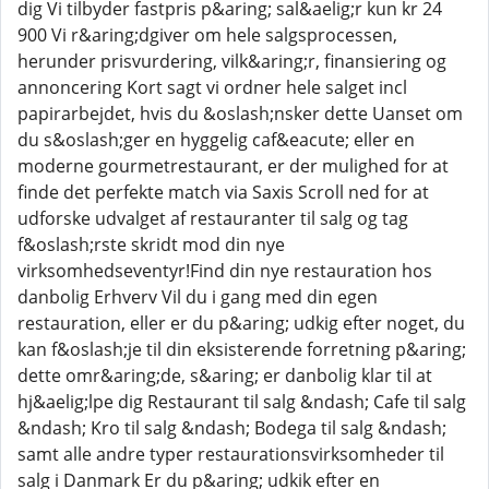
dig Vi tilbyder fastpris p&aring; sal&aelig;r kun kr 24
900 Vi r&aring;dgiver om hele salgsprocessen,
herunder prisvurdering, vilk&aring;r, finansiering og
annoncering Kort sagt vi ordner hele salget incl
papirarbejdet, hvis du &oslash;nsker dette Uanset om
du s&oslash;ger en hyggelig caf&eacute; eller en
moderne gourmetrestaurant, er der mulighed for at
finde det perfekte match via Saxis Scroll ned for at
udforske udvalget af restauranter til salg og tag
f&oslash;rste skridt mod din nye
virksomhedseventyr!Find din nye restauration hos
danbolig Erhverv Vil du i gang med din egen
restauration, eller er du p&aring; udkig efter noget, du
kan f&oslash;je til din eksisterende forretning p&aring;
dette omr&aring;de, s&aring; er danbolig klar til at
hj&aelig;lpe dig Restaurant til salg &ndash; Cafe til salg
&ndash; Kro til salg &ndash; Bodega til salg &ndash;
samt alle andre typer restaurationsvirksomheder til
salg i Danmark Er du p&aring; udkik efter en