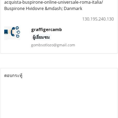
acquista-buspirone-online-universale-roma-italia/
Buspirone Hvidovre &mdash; Danmark
130.195.240.130
graffigercamb
ผู้เยี่ยมชม
gombsotlozo@gmail.com
ตอบกระทู้