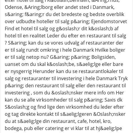
efter hotel til salg i K&oslash;benhavn, &Aring;rhus,
Odense, &Aring;lborg eller andet sted i Danmark,
s&aring; f&aring;r du det bredeste og bedste overblik
over udbudte hoteller til salg p&aring; Ejendomstorvet
Find et hotel til salg og g&oslash;r dit k&oslash;b af
hotel til en realitet Leder du efter en restaurant til salg
? S&aring; kan du se vores udvalg af restauranter der
er til salg rundt omkring i hele Danmark Hvilke boliger
er til salg netop nu? G&aring; p&aring; Boligsiden,
uanset om du skal k&oslash;be, s&aelig;lge eller bare
er nysgerrig Herunder kan du se restaurantlokaler til
salg og restauranter til investering i hele Danmark Tryk
p&aring; den restaurant til salg eller den restaurant til
investering , som du &oslash;nsker mere info om Her
kan du se alle virksomheder til salg p&aring; Saxis dk
S&oslash;g og find lige den virksomhed du leder efter
og tag direkte kontakt til s&aelig;lgeren &Oslash;nsker
du at s&aelig;lge din restaurant, cafe, hotel, kro,
bodega, pub eller catering er vi klar til at hj&aelig;lpe