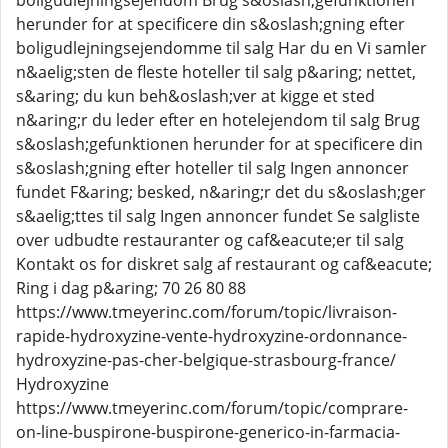
boligudlejningsejendom Brug s&oslash;gefunktionen
herunder for at specificere din s&oslash;gning efter
boligudlejningsejendomme til salg Har du en Vi samler
n&aelig;sten de fleste hoteller til salg p&aring; nettet,
s&aring; du kun beh&oslash;ver at kigge et sted
n&aring;r du leder efter en hotelejendom til salg Brug
s&oslash;gefunktionen herunder for at specificere din
s&oslash;gning efter hoteller til salg Ingen annoncer
fundet F&aring; besked, n&aring;r det du s&oslash;ger
s&aelig;ttes til salg Ingen annoncer fundet Se salgliste
over udbudte restauranter og caf&eacute;er til salg
Kontakt os for diskret salg af restaurant og caf&eacute;
Ring i dag p&aring; 70 26 80 88
https://www.tmeyerinc.com/forum/topic/livraison-
rapide-hydroxyzine-vente-hydroxyzine-ordonnance-
hydroxyzine-pas-cher-belgique-strasbourg-france/
Hydroxyzine
https://www.tmeyerinc.com/forum/topic/comprare-
on-line-buspirone-buspirone-generico-in-farmacia-