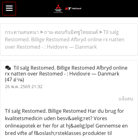
กระดานสนทนา
>
ถาม-ตอบกับมิตซูไทยยนต์
>
Til salg
Restomed. Billige Restomed Afbryd online rx natten
over Restomed - : Hvidovre — Danmark
Til salg Restomed. Billige Restomed Afbryd online
rx natten over Restomed - : Hvidovre — Danmark
(47 อ่าน)
26 พ.ค. 2569 21:32
แจ้งลบ
Til salg Restomed. Billige Restomed Har du brug for
kvalitetsmedicin uden besv&aelig;ret? Vores
onlineapotek er her for at hj&aelig;lpe! Gennemse en
bred vifte af f&oslash;rsteklasses produkter til