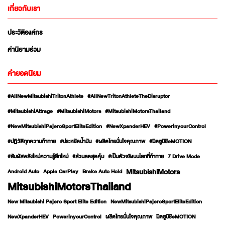
เกี่ยวกับเรา
ประวัติองค์กร
ค่านิยามร่วม
คำยอดนิยม
#AllNewMitsubishiTritonAthlete
#AllNewTritonAthleteTheDisruptor
#MitsubishiAttrage
#MitsubishiMotors
#MitsubishiMotorsThailand
#NewMitsubishiPajeroSportEliteEdition
#NewXpanderHEV
#PowerinyourControl
#ปฏิวัติทุกความท้าทาย
#ประหยัดน้ำมัน
#ผลิตไทยมั่นใจคุณภาพ
#มิตซูบิชิeMOTION
#สัมผัสพลังใหม่ความรู้สึกใหม่
#ส่วนลดสุดคุ้ม
#เป็นตัวจริงบนโลกที่ท้าทาย
7 Drive Mode
MitsubishiMotors
Android Auto
Apple CarPlay
Brake Auto Hold
MitsubishiMotorsThailand
New Mitsubishi Pajero Sport Elite Edition
NewMitsubishiPajeroSportEliteEdition
NewXpanderHEV
PowerinyourControl
ผลิตไทยมั่นใจคุณภาพ
มิตซูบิชิeMOTION