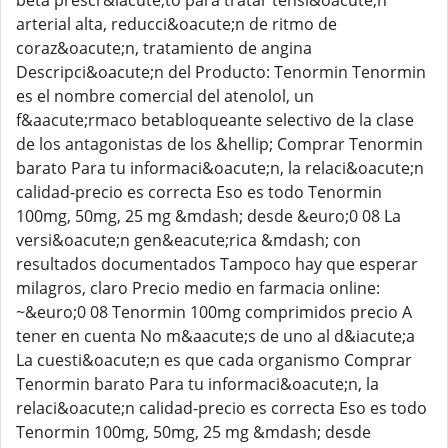
beta prescr&iacute;to para tratar tensi&oacute;n
arterial alta, reducci&oacute;n de ritmo de
coraz&oacute;n, tratamiento de angina
Descripci&oacute;n del Producto: Tenormin Tenormin
es el nombre comercial del atenolol, un
f&aacute;rmaco betabloqueante selectivo de la clase
de los antagonistas de los &hellip; Comprar Tenormin
barato Para tu informaci&oacute;n, la relaci&oacute;n
calidad-precio es correcta Eso es todo Tenormin
100mg, 50mg, 25 mg &mdash; desde &euro;0 08 La
versi&oacute;n gen&eacute;rica &mdash; con
resultados documentados Tampoco hay que esperar
milagros, claro Precio medio en farmacia online:
~&euro;0 08 Tenormin 100mg comprimidos precio A
tener en cuenta No m&aacute;s de uno al d&iacute;a
La cuesti&oacute;n es que cada organismo Comprar
Tenormin barato Para tu informaci&oacute;n, la
relaci&oacute;n calidad-precio es correcta Eso es todo
Tenormin 100mg, 50mg, 25 mg &mdash; desde