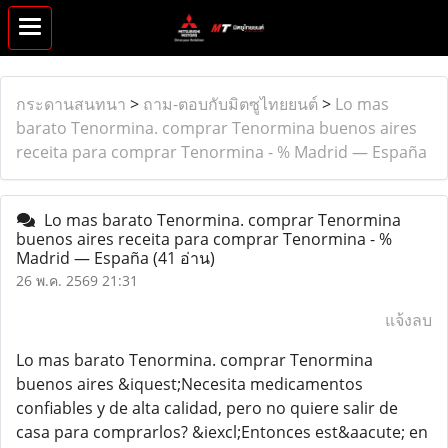
กระดานสนทนา
>
ถาม-ตอบกับมิตซูไทยยนต์
>
Lo mas
barato Tenormina. comprar Tenormina buenos aires
receita para comprar Tenormina - % Madrid — España
Lo mas barato Tenormina. comprar Tenormina
buenos aires receita para comprar Tenormina - %
Madrid — España
(41 อ่าน)
26 พ.ค. 2569 21:31
แจ้งลบ
Lo mas barato Tenormina. comprar Tenormina
buenos aires &iquest;Necesita medicamentos
confiables y de alta calidad, pero no quiere salir de
casa para comprarlos? &iexcl;Entonces est&aacute; en