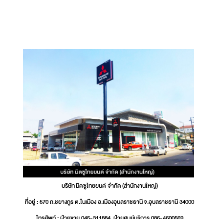
บริษัท มิตซูไทยยนต์ จำกัด (สำนักงานใหญ่)
ที่อยู่ : 570 ถ.ชยางกูร ต.ในเมือง อ.เมืองอุบลราชธานี จ.อุบลราชธานี 34000
โทรศัพท์ : ฝ่ายขาย 045-311884, ฝ่ายศูนย์บริการ 086-4600569