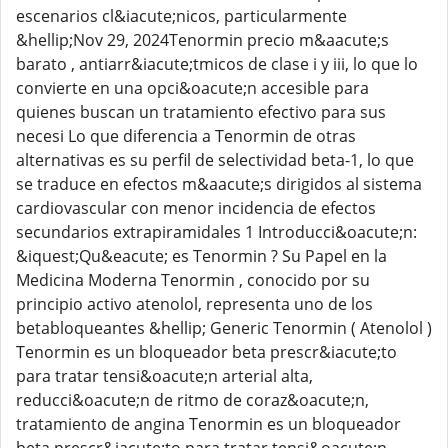
escenarios cl&iacute;nicos, particularmente
&hellip;Nov 29, 2024Tenormin precio m&aacute;s
barato , antiarr&iacute;tmicos de clase i y iii, lo que lo
convierte en una opci&oacute;n accesible para
quienes buscan un tratamiento efectivo para sus
necesi Lo que diferencia a Tenormin de otras
alternativas es su perfil de selectividad beta-1, lo que
se traduce en efectos m&aacute;s dirigidos al sistema
cardiovascular con menor incidencia de efectos
secundarios extrapiramidales 1 Introducci&oacute;n:
&iquest;Qu&eacute; es Tenormin ? Su Papel en la
Medicina Moderna Tenormin , conocido por su
principio activo atenolol, representa uno de los
betabloqueantes &hellip; Generic Tenormin ( Atenolol )
Tenormin es un bloqueador beta prescr&iacute;to
para tratar tensi&oacute;n arterial alta,
reducci&oacute;n de ritmo de coraz&oacute;n,
tratamiento de angina Tenormin es un bloqueador