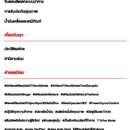
ขั้นตอนอัพเดทระบบนำทาง
การรับประกันคุณภาพ
น้ำมันเครื่องและเคมีภัณฑ์
เกี่ยวกับเรา
ประวัติองค์กร
ค่านิยามร่วม
คำยอดนิยม
#AllNewMitsubishiTritonAthlete
#AllNewTritonAthleteTheDisruptor
#MitsubishiAttrage
#MitsubishiMotors
#MitsubishiMotorsThailand
#NewMitsubishiPajeroSportEliteEdition
#NewXpanderHEV
#PowerinyourControl
#ปฏิวัติทุกความท้าทาย
#ประหยัดน้ำมัน
#ผลิตไทยมั่นใจคุณภาพ
#มิตซูบิชิeMOTION
#สัมผัสพลังใหม่ความรู้สึกใหม่
#ส่วนลดสุดคุ้ม
#เป็นตัวจริงบนโลกที่ท้าทาย
7 Drive Mode
MitsubishiMotors
Android Auto
Apple CarPlay
Brake Auto Hold