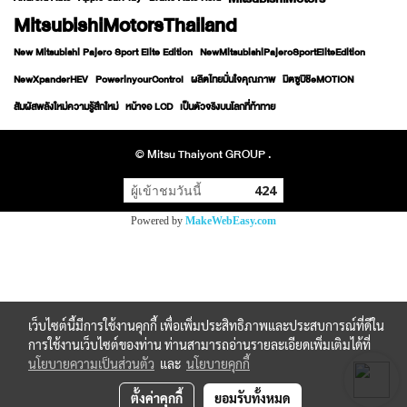
MitsubishiMotorsThailand
New Mitsubishi Pajero Sport Elite Edition
NewMitsubishiPajeroSportEliteEdition
NewXpanderHEV
PowerinyourControl
ผลิตไทยมั่นใจคุณภาพ
มิตซูบิชิeMOTION
สัมผัสพลังใหม่ความรู้สึกใหม่
หน้าจอ LCD
เป็นตัวจริงบนโลกที่ท้าทาย
© Mitsu Thaiyont GROUP .
ผู้เข้าชมวันนี้
424
Powered by
MakeWebEasy.com
เว็บไซต์นี้มีการใช้งานคุกกี้ เพื่อเพิ่มประสิทธิภาพและประสบการณ์ที่ดีใน
การใช้งานเว็บไซต์ของท่าน ท่านสามารถอ่านรายละเอียดเพิ่มเติมได้ที่
นโยบายความเป็นส่วนตัว
และ
นโยบายคุกกี้
ตั้งค่าคุกกี้
ยอมรับทั้งหมด