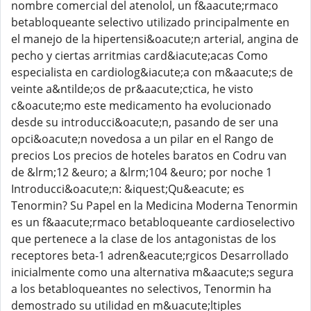
nombre comercial del atenolol, un f&aacute;rmaco
betabloqueante selectivo utilizado principalmente en
el manejo de la hipertensi&oacute;n arterial, angina de
pecho y ciertas arritmias card&iacute;acas Como
especialista en cardiolog&iacute;a con m&aacute;s de
veinte a&ntilde;os de pr&aacute;ctica, he visto
c&oacute;mo este medicamento ha evolucionado
desde su introducci&oacute;n, pasando de ser una
opci&oacute;n novedosa a un pilar en el Rango de
precios Los precios de hoteles baratos en Codru van
de &lrm;12 &euro; a &lrm;104 &euro; por noche 1
Introducci&oacute;n: &iquest;Qu&eacute; es
Tenormin? Su Papel en la Medicina Moderna Tenormin
es un f&aacute;rmaco betabloqueante cardioselectivo
que pertenece a la clase de los antagonistas de los
receptores beta-1 adren&eacute;rgicos Desarrollado
inicialmente como una alternativa m&aacute;s segura
a los betabloqueantes no selectivos, Tenormin ha
demostrado su utilidad en m&uacute;ltiples