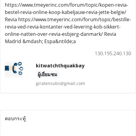
https://www.tmeyerinc.com/forum/topic/kopen-revia-
bestel-revia-online-koop-kabeljauw-revia-jette-belgie/
Revia https://www.tmeyerinc.com/forum/topic/bestille-
revia-ved-revia-kontanter-ved-levering-kob-sikkert-
online-natten-over-revia-esbjerg-danmark/ Revia
Madrid &mdash; Espa&ntilde;a
130.195.240.130
kitwatchthquakbay
ผู้เยี่ยมชม
giratensubs@gmail.com
ตอบกระทู้