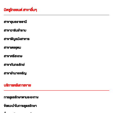
มิตซูไทยยนต์ สาขาอื่นๆ
สาขาอุบลราชธานี
สาขาวารินชำราบ
สาขาพิบูลมังสาหาร
สาขาเดชอุดม
สาขาศรีสะเกษ
สาขากันทรลักษ์
สาขาอำนาจเจริญ
บริการหลังการขาย
การดูแลรักษาตามระยะทาง
ข้อแนะนำในการดูแลรักษา