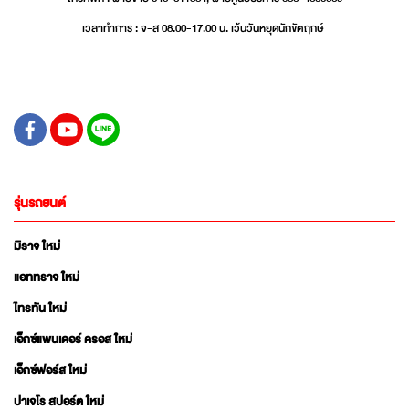
เวลาทำการ : จ-ส 08.00-17.00 น. เว้นวันหยุดนักขัตฤกษ์
รุ่นรถยนต์
มิราจ ใหม่
แอททราจ ใหม่
ไทรทัน ใหม่
เอ็กซ์แพนเดอร์ ครอส ใหม่
เอ็กซ์ฟอร์ส ใหม่
ปาเจโร สปอร์ต ใหม่