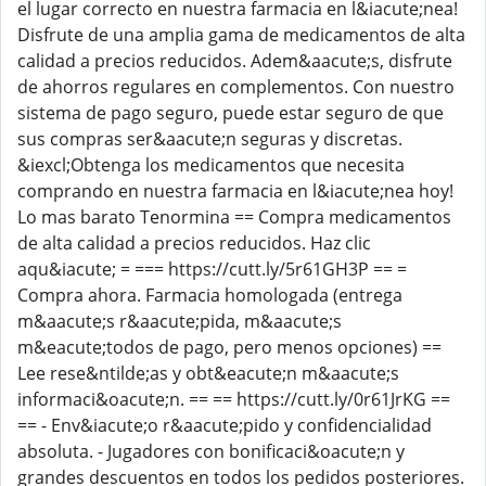
el lugar correcto en nuestra farmacia en l&iacute;nea!
Disfrute de una amplia gama de medicamentos de alta
calidad a precios reducidos. Adem&aacute;s, disfrute
de ahorros regulares en complementos. Con nuestro
sistema de pago seguro, puede estar seguro de que
sus compras ser&aacute;n seguras y discretas.
&iexcl;Obtenga los medicamentos que necesita
comprando en nuestra farmacia en l&iacute;nea hoy!
Lo mas barato Tenormina == Compra medicamentos
de alta calidad a precios reducidos. Haz clic
aqu&iacute; = === https://cutt.ly/5r61GH3P == =
Compra ahora. Farmacia homologada (entrega
m&aacute;s r&aacute;pida, m&aacute;s
m&eacute;todos de pago, pero menos opciones) ==
Lee rese&ntilde;as y obt&eacute;n m&aacute;s
informaci&oacute;n. == == https://cutt.ly/0r61JrKG ==
== - Env&iacute;o r&aacute;pido y confidencialidad
absoluta. - Jugadores con bonificaci&oacute;n y
grandes descuentos en todos los pedidos posteriores.