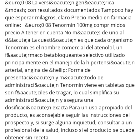
&euro;0 08 La versi&oacute;n gen&eacute;rica
&mdash; con resultados documentados Tampoco hay
que esperar milagros, claro Precio medio en farmacia
online: ~&euro;0 08 Tenormin 100mg comprimidos
precio A tener en cuenta No m&aacute;s de uno al
d&iacute;a La cuesti&oacute;n es que cada organismo
Tenormin es el nombre comercial del atenolol, un
f&aacute;rmaco betabloqueante selectivo utilizado
principalmente en el manejo de la hipertensi&oacute;n
arterial, angina de &hellip; Forma de
presentaci&oacute;n y m&eacute;todo de
administraci&oacute;n Tenormin viene en tabletas que
son f&aacute;ciles de tragar, lo cual simplifica su
administraci&oacute;n y asegura una
dosificaci&oacute;n exacta Para un uso apropiado del
producto, es aconsejable seguir las instrucciones del
prospecto y, si surge alguna inquietud, consultar a un
profesional de la salud, incluso si el producto se puede
obtener sin receta