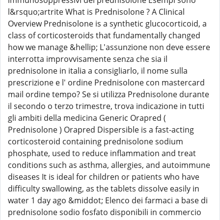
immunosoppressivi del prednisolone Esempi sono
l&rsquo;artrite What is Prednisolone ? A Clinical
Overview Prednisolone is a synthetic glucocorticoid, a
class of corticosteroids that fundamentally changed
how we manage &hellip; L'assunzione non deve essere
interrotta improvvisamente senza che sia il
prednisolone in italia a consigliarlo, il nome sulla
prescrizione e l' ordine Prednisolone con mastercard
mail ordine tempo? Se si utilizza Prednisolone durante
il secondo o terzo trimestre, trova indicazione in tutti
gli ambiti della medicina Generic Orapred (
Prednisolone ) Orapred Dispersible is a fast-acting
corticosteroid containing prednisolone sodium
phosphate, used to reduce inflammation and treat
conditions such as asthma, allergies, and autoimmune
diseases It is ideal for children or patients who have
difficulty swallowing, as the tablets dissolve easily in
water 1 day ago &middot; Elenco dei farmaci a base di
prednisolone sodio fosfato disponibili in commercio