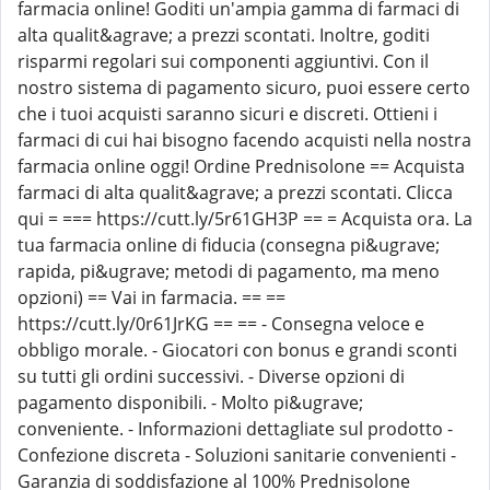
farmacia online! Goditi un'ampia gamma di farmaci di
alta qualit&agrave; a prezzi scontati. Inoltre, goditi
risparmi regolari sui componenti aggiuntivi. Con il
nostro sistema di pagamento sicuro, puoi essere certo
che i tuoi acquisti saranno sicuri e discreti. Ottieni i
farmaci di cui hai bisogno facendo acquisti nella nostra
farmacia online oggi! Ordine Prednisolone == Acquista
farmaci di alta qualit&agrave; a prezzi scontati. Clicca
qui = === https://cutt.ly/5r61GH3P == = Acquista ora. La
tua farmacia online di fiducia (consegna pi&ugrave;
rapida, pi&ugrave; metodi di pagamento, ma meno
opzioni) == Vai in farmacia. == ==
https://cutt.ly/0r61JrKG == == - Consegna veloce e
obbligo morale. - Giocatori con bonus e grandi sconti
su tutti gli ordini successivi. - Diverse opzioni di
pagamento disponibili. - Molto pi&ugrave;
conveniente. - Informazioni dettagliate sul prodotto -
Confezione discreta - Soluzioni sanitarie convenienti -
Garanzia di soddisfazione al 100% Prednisolone