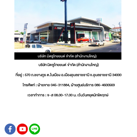
บริษัท มิตซูไทยยนต์ จำกัด (สำนักงานใหญ่)
ที่อยู่ : 570 ถ.ชยางกูร ต.ในเมือง อ.เมืองอุบลราชธานี จ.อุบลราชธานี 34000
โทรศัพท์ : ฝ่ายขาย 045-311884, ฝ่ายศูนย์บริการ 086-4600569
เวลาทำการ : จ-ส 08.00-17.00 น. เว้นวันหยุดนักขัตฤกษ์