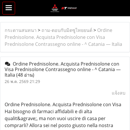
กระดานสนทนา
>
ถาม-ตอบกับมิตซูไทยยนต์
>
Ordine
Prednisolone. Acquista Prednisolone con Visa
Prednisolone Contrassegno online - ^ Catania — Italia
Ordine Prednisolone. Acquista Prednisolone con
Visa Prednisolone Contrassegno online - ^ Catania —
Italia
(48 อ่าน)
26 พ.ค. 2569 21:29
แจ้งลบ
Ordine Prednisolone. Acquista Prednisolone con Visa
Hai bisogno di farmaci affidabili e di alta
qualit&agrave;, ma non vuoi uscire di casa per
comprarli? Allora sei nel posto giusto nella nostra