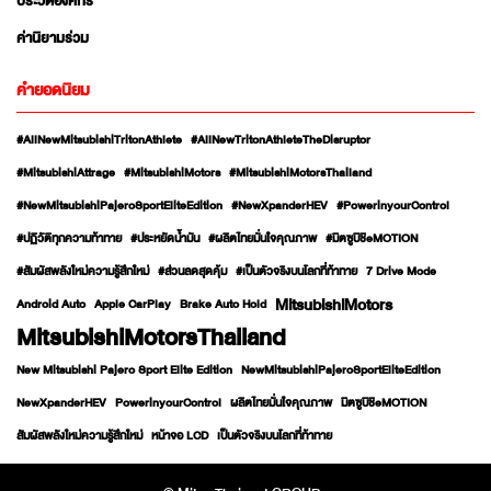
ประวัติองค์กร
ค่านิยามร่วม
คำยอดนิยม
#AllNewMitsubishiTritonAthlete
#AllNewTritonAthleteTheDisruptor
#MitsubishiAttrage
#MitsubishiMotors
#MitsubishiMotorsThailand
#NewMitsubishiPajeroSportEliteEdition
#NewXpanderHEV
#PowerinyourControl
#ปฏิวัติทุกความท้าทาย
#ประหยัดน้ำมัน
#ผลิตไทยมั่นใจคุณภาพ
#มิตซูบิชิeMOTION
#สัมผัสพลังใหม่ความรู้สึกใหม่
#ส่วนลดสุดคุ้ม
#เป็นตัวจริงบนโลกที่ท้าทาย
7 Drive Mode
MitsubishiMotors
Android Auto
Apple CarPlay
Brake Auto Hold
MitsubishiMotorsThailand
New Mitsubishi Pajero Sport Elite Edition
NewMitsubishiPajeroSportEliteEdition
NewXpanderHEV
PowerinyourControl
ผลิตไทยมั่นใจคุณภาพ
มิตซูบิชิeMOTION
สัมผัสพลังใหม่ความรู้สึกใหม่
หน้าจอ LCD
เป็นตัวจริงบนโลกที่ท้าทาย