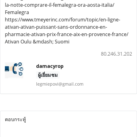
la-notte-comprare-il-femalegra-ora-aosta-italia/
Femalegra
https://www.tmeyerinc.com/forum/topic/en-ligne-
ativan-ativan-puissant-sans-ordonnance-en-
pharmacie-ativan-prix-france-aix-en-provence-france/
Ativan Oulu &mdash; Suomi
80.246.31.202
damacyrop
ผู้เยี่ยมชม
legmiepovi@gmail.com
ตอบกระทู้