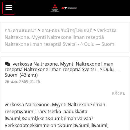
กระดานสนทนา
>
ถาม-ตอบกับมิตซูไทยยนต์
>
verkossa
Naltrexone. Myynti Naltrexone ilman reseptiä
Naltrexone ilman reseptiä Sveitsi - ^ Oulu — Suomi
verkossa Naltrexone. Myynti Naltrexone ilman
reseptiä Naltrexone ilman reseptiä Sveitsi - ^ Oulu —
Suomi
(43 อ่าน)
26 พ.ค. 2569 21:26
แจ้งลบ
verkossa Naltrexone. Myynti Naltrexone ilman
resepti&auml; Tarvitsetko laadukkaita
l&auml;&auml;kkeit&auml; ilman vaivaa?
Verkkoapteekkimme on t&auml;&auml;ll&auml;