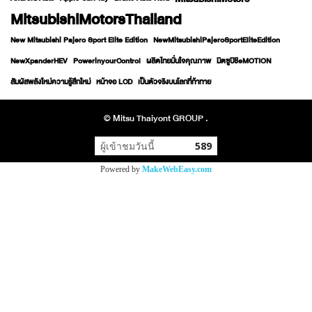
MitsubishiMotorsThailand
New Mitsubishi Pajero Sport Elite Edition
NewMitsubishiPajeroSportEliteEdition
NewXpanderHEV
PowerinyourControl
ผลิตไทยมั่นใจคุณภาพ
มิตซูบิชิeMOTION
สัมผัสพลังใหม่ความรู้สึกใหม่
หน้าจอ LCD
เป็นตัวจริงบนโลกที่ท้าทาย
© Mitsu Thaiyont GROUP .
ผู้เข้าชมวันนี้
589
Powered by
MakeWebEasy.com