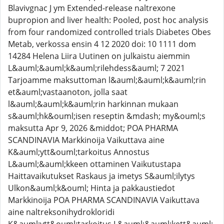
Blavivgnac J ym Extended-release naltrexone
bupropion and liver health: Pooled, post hoc analysis
from four randomized controlled trials Diabetes Obes
Metab, verkossa ensin 4 12 2020 doi: 10 1111 dom
14284 Helena Liira Uutinen on julkaistu aiemmin
L&auml;&auml;k&auml;rilehdess&auml; 7 2021
Tarjoamme maksuttoman l&auml;&auml;k&auml;rin
et&auml;vastaanoton, jolla saat
l&auml;&auml;k&auml;rin harkinnan mukaan
s&auml;hk&ouml;isen reseptin &mdash; my&ouml;s
maksutta Apr 9, 2026 &middot; POA PHARMA
SCANDINAVIA Markkinoija Vaikuttava aine
K&auml;ytt&ouml;tarkoitus Annostus
L&auml;&auml;kkeen ottaminen Vaikutustapa
Haittavaikutukset Raskaus ja imetys S&auml;ilytys
Ulkon&auml;k&ouml; Hinta ja pakkaustiedot
Markkinoija POA PHARMA SCANDINAVIA Vaikuttava
aine naltreksonihydrokloridi