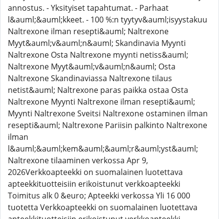
annostus. - Yksityiset tapahtumat. - Parhaat
l&auml;&auml;kkeet. - 100 %:n tyytyv&auml;isyystakuu
Naltrexone ilman resepti&auml; Naltrexone
Myyt&auml;v&auml;n&auml; Skandinavia Myynti
Naltrexone Osta Naltrexone myynti netiss&auml;
Naltrexone Myyt&auml;v&auml;n&auml; Osta
Naltrexone Skandinaviassa Naltrexone tilaus
netist&auml; Naltrexone paras paikka ostaa Osta
Naltrexone Myynti Naltrexone ilman resepti&auml;
Myynti Naltrexone Sveitsi Naltrexone ostaminen ilman
resepti&auml; Naltrexone Pariisin palkinto Naltrexone
ilman
l&auml;&auml;kem&auml;&auml;r&auml;yst&auml;
Naltrexone tilaaminen verkossa Apr 9,
2026Verkkoapteekki on suomalainen luotettava
apteekkituotteisiin erikoistunut verkkoapteekki
Toimitus alk 0 &euro; Apteekki verkossa Yli 16 000
tuotetta Verkkoapteekki on suomalainen luotettava