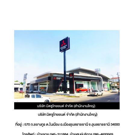
บริษัท มิตซูไทยยนต์ จำกัด (สำนักงานใหญ่)
ที่อยู่ : 570 ถ.ชยางกูร ต.ในเมือง อ.เมืองอุบลราชธานี จ.อุบลราชธานี 34000
โทรศัพท์ : ฝ่ายขาย 045-311884, ฝ่ายศูนย์บริการ 086-4600569