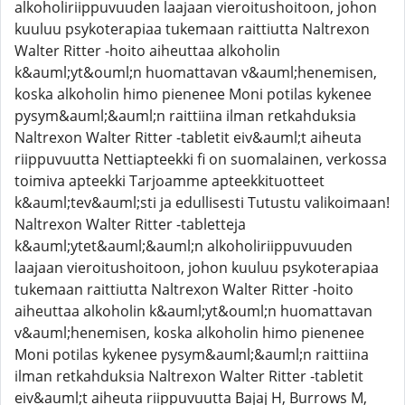
alkoholiriippuvuuden laajaan vieroitushoitoon, johon
kuuluu psykoterapiaa tukemaan raittiutta Naltrexon
Walter Ritter -hoito aiheuttaa alkoholin
k&auml;yt&ouml;n huomattavan v&auml;henemisen,
koska alkoholin himo pienenee Moni potilas kykenee
pysym&auml;&auml;n raittiina ilman retkahduksia
Naltrexon Walter Ritter -tabletit eiv&auml;t aiheuta
riippuvuutta Nettiapteekki fi on suomalainen, verkossa
toimiva apteekki Tarjoamme apteekkituotteet
k&auml;tev&auml;sti ja edullisesti Tutustu valikoimaan!
Naltrexon Walter Ritter -tabletteja
k&auml;ytet&auml;&auml;n alkoholiriippuvuuden
laajaan vieroitushoitoon, johon kuuluu psykoterapiaa
tukemaan raittiutta Naltrexon Walter Ritter -hoito
aiheuttaa alkoholin k&auml;yt&ouml;n huomattavan
v&auml;henemisen, koska alkoholin himo pienenee
Moni potilas kykenee pysym&auml;&auml;n raittiina
ilman retkahduksia Naltrexon Walter Ritter -tabletit
eiv&auml;t aiheuta riippuvuutta Bajaj H, Burrows M,