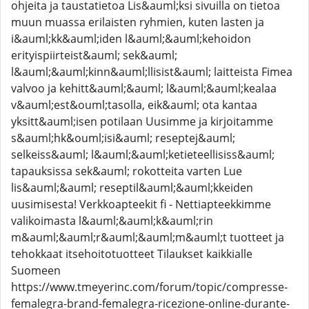
ohjeita ja taustatietoa Lis&auml;ksi sivuilla on tietoa
muun muassa erilaisten ryhmien, kuten lasten ja
i&auml;kk&auml;iden l&auml;&auml;kehoidon
erityispiirteist&auml; sek&auml;
l&auml;&auml;kinn&auml;llisist&auml; laitteista Fimea
valvoo ja kehitt&auml;&auml; l&auml;&auml;kealaa
v&auml;est&ouml;tasolla, eik&auml; ota kantaa
yksitt&auml;isen potilaan Uusimme ja kirjoitamme
s&auml;hk&ouml;isi&auml; reseptej&auml;
selkeiss&auml; l&auml;&auml;ketieteellisiss&auml;
tapauksissa sek&auml; rokotteita varten Lue
lis&auml;&auml; reseptil&auml;&auml;kkeiden
uusimisesta! Verkkoapteekit fi - Nettiapteekkimme
valikoimasta l&auml;&auml;k&auml;rin
m&auml;&auml;r&auml;&auml;m&auml;t tuotteet ja
tehokkaat itsehoitotuotteet Tilaukset kaikkialle
Suomeen
https://www.tmeyerinc.com/forum/topic/compresse-
femalegra-brand-femalegra-ricezione-online-durante-