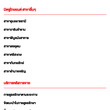
มิตซูไทยยนต์ สาขาอื่นๆ
สาขาอุบลราชธานี
สาขาวารินชำราบ
สาขาพิบูลมังสาหาร
สาขาเดชอุดม
สาขาศรีสะเกษ
สาขากันทรลักษ์
สาขาอำนาจเจริญ
บริการหลังการขาย
การดูแลรักษาตามระยะทาง
ข้อแนะนำในการดูแลรักษา