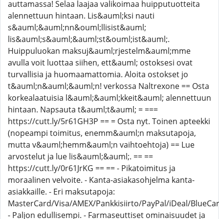
auttamassa! Selaa laajaa valikoimaa huipputuotteita
alennettuun hintaan. Lis&auml;ksi nauti
s&auml;&auml;nn&ouml;llisist&auml;
lis&auml;s&auml;&auml;st&ouml;ist&auml;.
Huippuluokan maksuj&auml;rjestelm&auml;mme
avulla voit luottaa siihen, ett&auml; ostoksesi ovat
turvallisia ja huomaamattomia. Aloita ostokset jo
t&auml;n&auml;&auml;n! verkossa Naltrexone == Osta
korkealaatuisia l&auml;&auml;kkeit&auml; alennettuun
hintaan. Napsauta t&auml;t&auml; = ===
https://cutt.ly/5r61GH3P == = Osta nyt. Toinen apteekki
(nopeampi toimitus, enemm&auml;n maksutapoja,
mutta v&auml;hemm&auml;n vaihtoehtoja) == Lue
arvostelut ja lue lis&auml;&auml;. == ==
https://cutt.ly/0r61JrKG == == - Pikatoimitus ja
moraalinen velvoite. - Kanta-asiakasohjelma kanta-
asiakkaille. - Eri maksutapoja:
MasterCard/Visa/AMEX/Pankkisiirto/PayPal/iDeal/BlueCar
- Paljon edullisempi. - Farmaseuttiset ominaisuudet ja