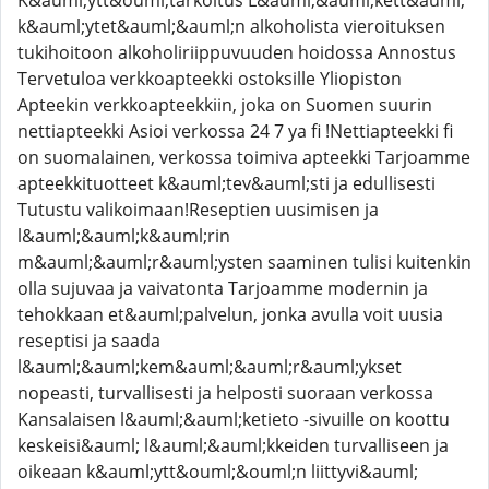
K&auml;ytt&ouml;tarkoitus L&auml;&auml;kett&auml;
k&auml;ytet&auml;&auml;n alkoholista vieroituksen
tukihoitoon alkoholiriippuvuuden hoidossa Annostus
Tervetuloa verkkoapteekki ostoksille Yliopiston
Apteekin verkkoapteekkiin, joka on Suomen suurin
nettiapteekki Asioi verkossa 24 7 ya fi !Nettiapteekki fi
on suomalainen, verkossa toimiva apteekki Tarjoamme
apteekkituotteet k&auml;tev&auml;sti ja edullisesti
Tutustu valikoimaan!Reseptien uusimisen ja
l&auml;&auml;k&auml;rin
m&auml;&auml;r&auml;ysten saaminen tulisi kuitenkin
olla sujuvaa ja vaivatonta Tarjoamme modernin ja
tehokkaan et&auml;palvelun, jonka avulla voit uusia
reseptisi ja saada
l&auml;&auml;kem&auml;&auml;r&auml;ykset
nopeasti, turvallisesti ja helposti suoraan verkossa
Kansalaisen l&auml;&auml;ketieto -sivuille on koottu
keskeisi&auml; l&auml;&auml;kkeiden turvalliseen ja
oikeaan k&auml;ytt&ouml;&ouml;n liittyvi&auml;