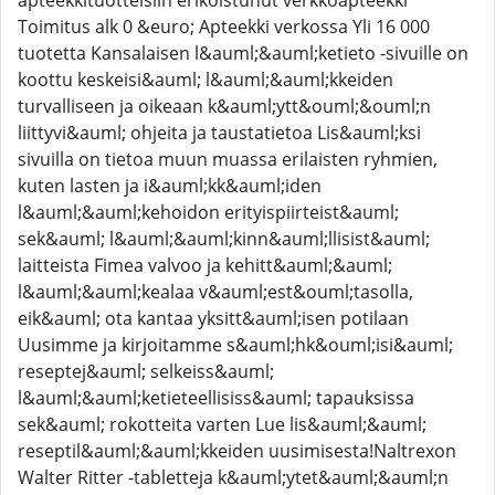
apteekkituotteisiin erikoistunut verkkoapteekki
Toimitus alk 0 &euro; Apteekki verkossa Yli 16 000
tuotetta Kansalaisen l&auml;&auml;ketieto -sivuille on
koottu keskeisi&auml; l&auml;&auml;kkeiden
turvalliseen ja oikeaan k&auml;ytt&ouml;&ouml;n
liittyvi&auml; ohjeita ja taustatietoa Lis&auml;ksi
sivuilla on tietoa muun muassa erilaisten ryhmien,
kuten lasten ja i&auml;kk&auml;iden
l&auml;&auml;kehoidon erityispiirteist&auml;
sek&auml; l&auml;&auml;kinn&auml;llisist&auml;
laitteista Fimea valvoo ja kehitt&auml;&auml;
l&auml;&auml;kealaa v&auml;est&ouml;tasolla,
eik&auml; ota kantaa yksitt&auml;isen potilaan
Uusimme ja kirjoitamme s&auml;hk&ouml;isi&auml;
reseptej&auml; selkeiss&auml;
l&auml;&auml;ketieteellisiss&auml; tapauksissa
sek&auml; rokotteita varten Lue lis&auml;&auml;
reseptil&auml;&auml;kkeiden uusimisesta!Naltrexon
Walter Ritter -tabletteja k&auml;ytet&auml;&auml;n