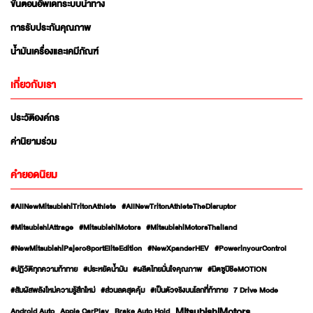
ขั้นตอนอัพเดทระบบนำทาง
การรับประกันคุณภาพ
น้ำมันเครื่องและเคมีภัณฑ์
เกี่ยวกับเรา
ประวัติองค์กร
ค่านิยามร่วม
คำยอดนิยม
#AllNewMitsubishiTritonAthlete
#AllNewTritonAthleteTheDisruptor
#MitsubishiAttrage
#MitsubishiMotors
#MitsubishiMotorsThailand
#NewMitsubishiPajeroSportEliteEdition
#NewXpanderHEV
#PowerinyourControl
#ปฏิวัติทุกความท้าทาย
#ประหยัดน้ำมัน
#ผลิตไทยมั่นใจคุณภาพ
#มิตซูบิชิeMOTION
#สัมผัสพลังใหม่ความรู้สึกใหม่
#ส่วนลดสุดคุ้ม
#เป็นตัวจริงบนโลกที่ท้าทาย
7 Drive Mode
MitsubishiMotors
Android Auto
Apple CarPlay
Brake Auto Hold