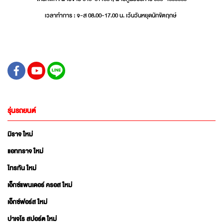
เวลาทำการ : จ-ส 08.00-17.00 น. เว้นวันหยุดนักขัตฤกษ์
รุ่นรถยนต์
มิราจ ใหม่
แอททราจ ใหม่
ไทรทัน ใหม่
เอ็กซ์แพนเดอร์ ครอส ใหม่
เอ็กซ์ฟอร์ส ใหม่
ปาเจโร สปอร์ต ใหม่