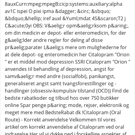
8auxCurn:mpeg:mpegB:cicp:systems:auxiliary:alpha
av1C ispei O pixi ipma &dagger; &circ; &sbquo;
&bdquo;&hellip; iref auxl &Yuml;mdat 4S&scaron;T2 j
C&acute;0yi OBS: V&aelig;r opm&aelig;rksom p&aring;,
om din medicin er depot- eller enteromedicin, for der
g&aelig;lder andre regler for deling af disse
pr&aelig;parater L&aelig;s mere om mulighederne for
at dele depot- og enteromedicin her Citalopram "Orion
" er et middel mod depression SSRI Citalopram "Orion "
anvendes til behandling af depression, angst for
samv&aelig;r med andre (socialfobi), panikangst,
generaliseret angst samt tvangsforestillinger og -
handlinger (obsessiv-kompulsiv tilstand (OCD)) Find de
bedste rabatkoder og tilbud hos over 750 butikker
online Spar penge p&aring; mode, rejser, elektronik og
meget mere med BedsteRabat dk !Citalopram (Oral
Route) - Korrekt anvendelse Velkommen til vores
artikel om korrekt anvendelse af Citalopram ved oral
indtagelse Her vil vi dykke ned i forskellige aspekter af