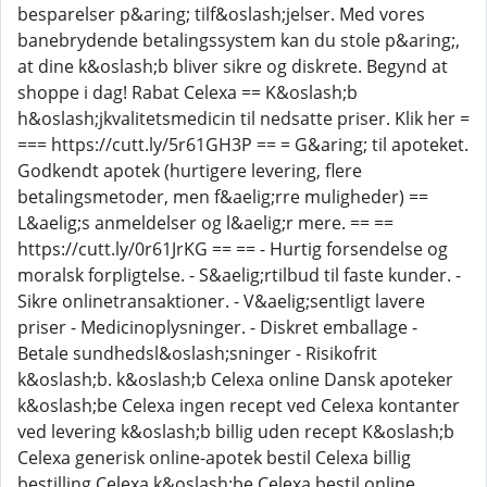
besparelser p&aring; tilf&oslash;jelser. Med vores
banebrydende betalingssystem kan du stole p&aring;,
at dine k&oslash;b bliver sikre og diskrete. Begynd at
shoppe i dag! Rabat Celexa == K&oslash;b
h&oslash;jkvalitetsmedicin til nedsatte priser. Klik her =
=== https://cutt.ly/5r61GH3P == = G&aring; til apoteket.
Godkendt apotek (hurtigere levering, flere
betalingsmetoder, men f&aelig;rre muligheder) ==
L&aelig;s anmeldelser og l&aelig;r mere. == ==
https://cutt.ly/0r61JrKG == == - Hurtig forsendelse og
moralsk forpligtelse. - S&aelig;rtilbud til faste kunder. -
Sikre onlinetransaktioner. - V&aelig;sentligt lavere
priser - Medicinoplysninger. - Diskret emballage -
Betale sundhedsl&oslash;sninger - Risikofrit
k&oslash;b. k&oslash;b Celexa online Dansk apoteker
k&oslash;be Celexa ingen recept ved Celexa kontanter
ved levering k&oslash;b billig uden recept K&oslash;b
Celexa generisk online-apotek bestil Celexa billig
bestilling Celexa k&oslash;be Celexa bestil online