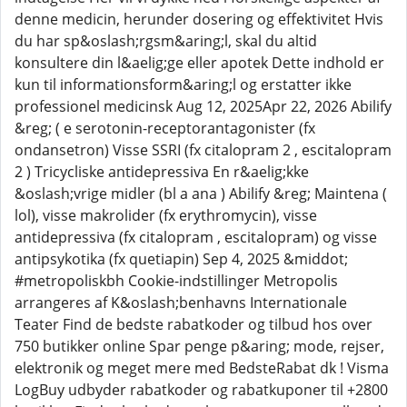
denne medicin, herunder dosering og effektivitet Hvis
du har sp&oslash;rgsm&aring;l, skal du altid
konsultere din l&aelig;ge eller apotek Dette indhold er
kun til informationsform&aring;l og erstatter ikke
professionel medicinsk Aug 12, 2025Apr 22, 2026 Abilify
&reg; ( e serotonin-receptorantagonister (fx
ondansetron) Visse SSRI (fx citalopram 2 , escitalopram
2 ) Tricycliske antidepressiva En r&aelig;kke
&oslash;vrige midler (bl a ana ) Abilify &reg; Maintena (
lol), visse makrolider (fx erythromycin), visse
antidepressiva (fx citalopram , escitalopram) og visse
antipsykotika (fx quetiapin) Sep 4, 2025 &middot;
#metropoliskbh Cookie-indstillinger Metropolis
arrangeres af K&oslash;benhavns Internationale
Teater Find de bedste rabatkoder og tilbud hos over
750 butikker online Spar penge p&aring; mode, rejser,
elektronik og meget mere med BedsteRabat dk ! Visma
LogBuy udbyder rabatkoder og rabatkuponer til +2800