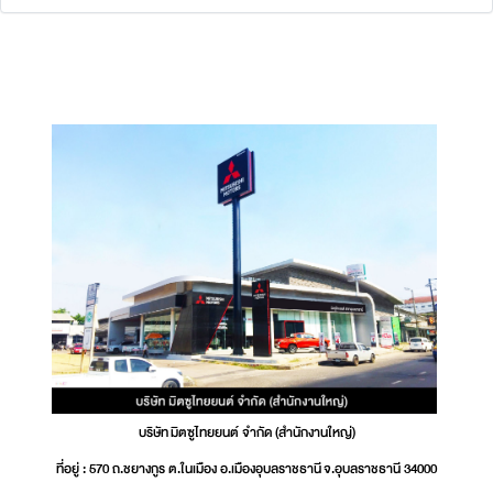
บริษัท มิตซูไทยยนต์ จำกัด (สำนักงานใหญ่)
ที่อยู่ : 570 ถ.ชยางกูร ต.ในเมือง อ.เมืองอุบลราชธานี จ.อุบลราชธานี 34000