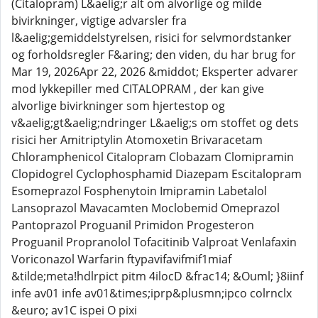
(Citalopram) L&aelig;r alt om alvorlige og milde
bivirkninger, vigtige advarsler fra
l&aelig;gemiddelstyrelsen, risici for selvmordstanker
og forholdsregler F&aring; den viden, du har brug for
Mar 19, 2026Apr 22, 2026 &middot; Eksperter advarer
mod lykkepiller med CITALOPRAM , der kan give
alvorlige bivirkninger som hjertestop og
v&aelig;gt&aelig;ndringer L&aelig;s om stoffet og dets
risici her Amitriptylin Atomoxetin Brivaracetam
Chloramphenicol Citalopram Clobazam Clomipramin
Clopidogrel Cyclophosphamid Diazepam Escitalopram
Esomeprazol Fosphenytoin Imipramin Labetalol
Lansoprazol Mavacamten Moclobemid Omeprazol
Pantoprazol Proguanil Primidon Progesteron
Proguanil Propranolol Tofacitinib Valproat Venlafaxin
Voriconazol Warfarin ftypavifavifmif1miaf
&tilde;meta!hdlrpict pitm 4ilocD &frac14; &Ouml; }8iinf
infe av01 infe av01&times;iprp&plusmn;ipco colrnclx
&euro; av1C ispei O pixi