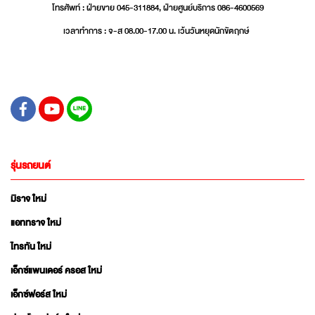
โทรศัพท์ : ฝ่ายขาย 045-311884, ฝ่ายศูนย์บริการ 086-4600569
เวลาทำการ : จ-ส 08.00-17.00 น. เว้นวันหยุดนักขัตฤกษ์
รุ่นรถยนต์
มิราจ ใหม่
แอททราจ ใหม่
ไทรทัน ใหม่
เอ็กซ์แพนเดอร์ ครอส ใหม่
เอ็กซ์ฟอร์ส ใหม่