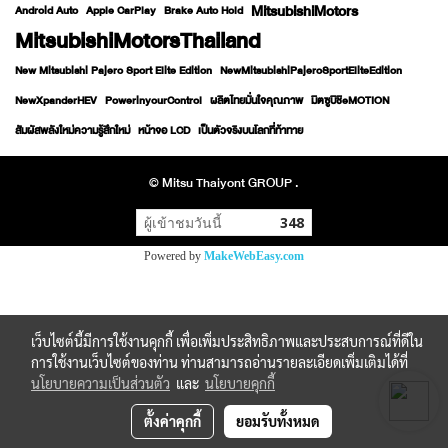
MitsubishiMotors
Android Auto
Apple CarPlay
Brake Auto Hold
MitsubishiMotorsThailand
New Mitsubishi Pajero Sport Elite Edition
NewMitsubishiPajeroSportEliteEdition
NewXpanderHEV
PowerinyourControl
ผลิตไทยมั่นใจคุณภาพ
มิตซูบิชิeMOTION
สัมผัสพลังใหม่ความรู้สึกใหม่
หน้าจอ LCD
เป็นตัวจริงบนโลกที่ท้าทาย
© Mitsu Thaiyont GROUP .
ผู้เข้าชมวันนี้
348
Powered by
MakeWebEasy.com
เว็บไซต์นี้มีการใช้งานคุกกี้ เพื่อเพิ่มประสิทธิภาพและประสบการณ์ที่ดีใน
การใช้งานเว็บไซต์ของท่าน ท่านสามารถอ่านรายละเอียดเพิ่มเติมได้ที่
นโยบายความเป็นส่วนตัว
และ
นโยบายคุกกี้
ตั้งค่าคุกกี้
ยอมรับทั้งหมด