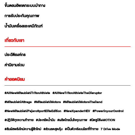
ขั้นตอนอัพเดทระบบนำทาง
การรับประกันคุณภาพ
น้ำมันเครื่องและเคมีภัณฑ์
เกี่ยวกับเรา
ประวัติองค์กร
ค่านิยามร่วม
คำยอดนิยม
#AllNewMitsubishiTritonAthlete
#AllNewTritonAthleteTheDisruptor
#MitsubishiAttrage
#MitsubishiMotors
#MitsubishiMotorsThailand
#NewMitsubishiPajeroSportEliteEdition
#NewXpanderHEV
#PowerinyourControl
#ปฏิวัติทุกความท้าทาย
#ประหยัดน้ำมัน
#ผลิตไทยมั่นใจคุณภาพ
#มิตซูบิชิeMOTION
#สัมผัสพลังใหม่ความรู้สึกใหม่
#ส่วนลดสุดคุ้ม
#เป็นตัวจริงบนโลกที่ท้าทาย
7 Drive Mode