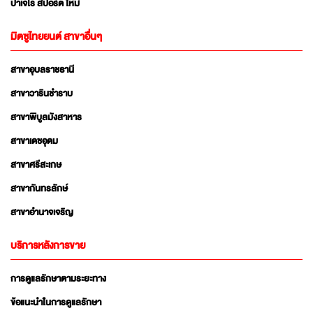
ปาเจโร สปอร์ต ใหม่
มิตซูไทยยนต์ สาขาอื่นๆ
สาขาอุบลราชธานี
สาขาวารินชำราบ
สาขาพิบูลมังสาหาร
สาขาเดชอุดม
สาขาศรีสะเกษ
สาขากันทรลักษ์
สาขาอำนาจเจริญ
บริการหลังการขาย
การดูแลรักษาตามระยะทาง
ข้อแนะนำในการดูแลรักษา