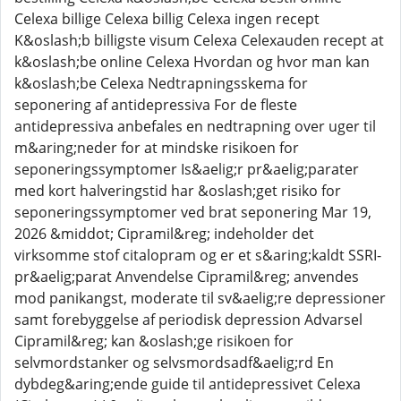
Celexa billige Celexa billig Celexa ingen recept
K&oslash;b billigste visum Celexa Celexauden recept at
k&oslash;be online Celexa Hvordan og hvor man kan
k&oslash;be Celexa Nedtrapningsskema for
seponering af antidepressiva For de fleste
antidepressiva anbefales en nedtrapning over uger til
m&aring;neder for at mindske risikoen for
seponeringssymptomer Is&aelig;r pr&aelig;parater
med kort halveringstid har &oslash;get risiko for
seponeringssymptomer ved brat seponering Mar 19,
2026 &middot; Cipramil&reg; indeholder det
virksomme stof citalopram og er et s&aring;kaldt SSRI-
pr&aelig;parat Anvendelse Cipramil&reg; anvendes
mod panikangst, moderate til sv&aelig;re depressioner
samt forebyggelse af periodisk depression Advarsel
Cipramil&reg; kan &oslash;ge risikoen for
selvmordstanker og selvsmordsadf&aelig;rd En
dybdeg&aring;ende guide til antidepressivet Celexa