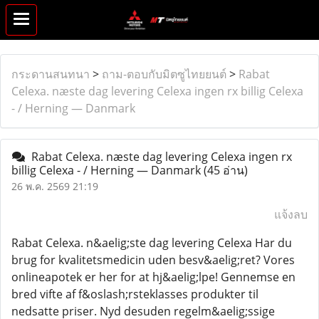
กระดานสนทนา
>
ถาม-ตอบกับมิตซูไทยยนต์
>
Rabat
Celexa. næste dag levering Celexa ingen rx billig Celexa
- / Herning — Danmark
Rabat Celexa. næste dag levering Celexa ingen rx
billig Celexa - / Herning — Danmark
(45 อ่าน)
26 พ.ค. 2569 21:19
แจ้งลบ
Rabat Celexa. n&aelig;ste dag levering Celexa Har du
brug for kvalitetsmedicin uden besv&aelig;ret? Vores
onlineapotek er her for at hj&aelig;lpe! Gennemse en
bred vifte af f&oslash;rsteklasses produkter til
nedsatte priser. Nyd desuden regelm&aelig;ssige