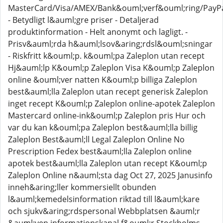
MasterCard/Visa/AMEX/Bank&ouml;verf&ouml;ring/PayPal
- Betydligt l&auml;gre priser - Detaljerad
produktinformation - Helt anonymt och lagligt. -
Prisv&auml;rda h&auml;lsov&aring;rdsl&ouml;sningar
- Riskfritt k&ouml;p. k&ouml;pa Zaleplon utan recept
Hj&auml;lp K&ouml;p Zaleplon Visa K&ouml;p Zaleplon
online &ouml;ver natten K&ouml;p billiga Zaleplon
best&auml;lla Zaleplon utan recept generisk Zaleplon
inget recept K&ouml;p Zaleplon online-apotek Zaleplon
Mastercard online-ink&ouml;p Zaleplon pris Hur och
var du kan k&ouml;pa Zaleplon best&auml;lla billig
Zaleplon Best&auml;ll Legal Zaleplon Online No
Prescription Fedex best&auml;lla Zaleplon online
apotek best&auml;lla Zaleplon utan recept K&ouml;p
Zaleplon Online n&auml;sta dag Oct 27, 2025 Janusinfo
inneh&aring;ller kommersiellt obunden
l&auml;kemedelsinformation riktad till l&auml;kare
och sjukv&aring;rdspersonal Webbplatsen &auml;r