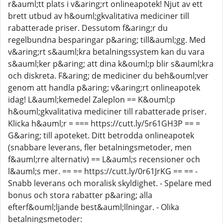
r&auml;tt plats i v&aring;rt onlineapotek! Njut av ett
brett utbud av h&ouml;gkvalitativa mediciner till
rabatterade priser. Dessutom f&aring;r du
regelbundna besparingar p&aring; till&auml;gg. Med
v&aring;rt s&auml;kra betalningssystem kan du vara
s&auml;ker p&aring; att dina k&ouml;p blir s&auml;kra
och diskreta. F&aring; de mediciner du beh&ouml;ver
genom att handla p&aring; v&aring;rt onlineapotek
idag! L&auml;kemedel Zaleplon == K&ouml;p
h&ouml;gkvalitativa mediciner till rabatterade priser.
Klicka h&auml;r = === https://cutt.ly/5r61GH3P == =
G&aring; till apoteket. Ditt betrodda onlineapotek
(snabbare leverans, fler betalningsmetoder, men
f&auml;rre alternativ) == L&auml;s recensioner och
l&auml;s mer. == == https://cutt.ly/0r61JrKG == == -
Snabb leverans och moralisk skyldighet. - Spelare med
bonus och stora rabatter p&aring; alla
efterf&ouml;ljande best&auml;llningar. - Olika
betalningsmetoder: