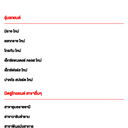
รุ่นรถยนต์
มิราจ ใหม่
แอททราจ ใหม่
ไทรทัน ใหม่
เอ็กซ์แพนเดอร์ ครอส ใหม่
เอ็กซ์ฟอร์ส ใหม่
ปาเจโร สปอร์ต ใหม่
มิตซูไทยยนต์ สาขาอื่นๆ
สาขาอุบลราชธานี
สาขาวารินชำราบ
สาขาพิบูลมังสาหาร