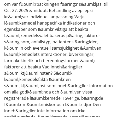
om var f&ouml;rpackningen f&aring;r s&auml;ljas, till
Oct 27, 2025 &middot; Behandling av epilepsi
kr&auml;ver individuell anpassning Varje
l&auml;kemedel har specifika indikationer och
egenskaper som &auml;r viktiga att beakta
L&auml;kemedelsvalet baseras p&aring; faktorer
s&aring;som, anfallstyp, patientens &aring;lder,
k&ouml;n och eventuell samsjuklighet &Auml;ven
l&auml;kemedlets interaktioner, biverkningar,
farmakokinetik och beredningsformer &auml;r
faktorer att beakta Vad inneh&aring;ller
s&ouml;ktj&auml;nsten? S&ouml;k
l&auml;kemedelsfakta &auml;r en
s&ouml;ktj&auml;nst som inneh&aring;ller information
om alla godk&auml;nda och &auml;ven vissa
registrerade l&auml;kemedel i Sverige, b&aring;de
f&ouml;r m&auml;nniskor och f&ouml;r djur Den
inneh&aring;ller inte information om icke