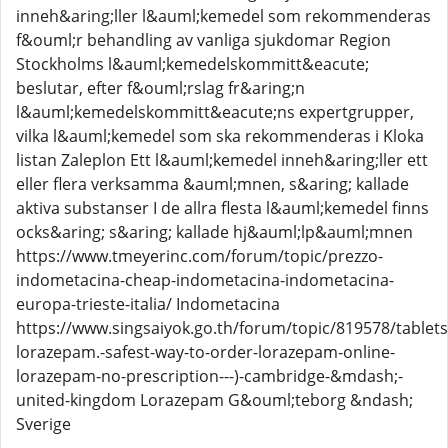
inneh&aring;ller l&auml;kemedel som rekommenderas
f&ouml;r behandling av vanliga sjukdomar Region
Stockholms l&auml;kemedelskommitt&eacute;
beslutar, efter f&ouml;rslag fr&aring;n
l&auml;kemedelskommitt&eacute;ns expertgrupper,
vilka l&auml;kemedel som ska rekommenderas i Kloka
listan Zaleplon Ett l&auml;kemedel inneh&aring;ller ett
eller flera verksamma &auml;mnen, s&aring; kallade
aktiva substanser I de allra flesta l&auml;kemedel finns
ocks&aring; s&aring; kallade hj&auml;lp&auml;mnen
https://www.tmeyerinc.com/forum/topic/prezzo-
indometacina-cheap-indometacina-indometacina-
europa-trieste-italia/ Indometacina
https://www.singsaiyok.go.th/forum/topic/819578/tablets
lorazepam.-safest-way-to-order-lorazepam-online-
lorazepam-no-prescription---)-cambridge-&mdash;-
united-kingdom Lorazepam G&ouml;teborg &ndash;
Sverige