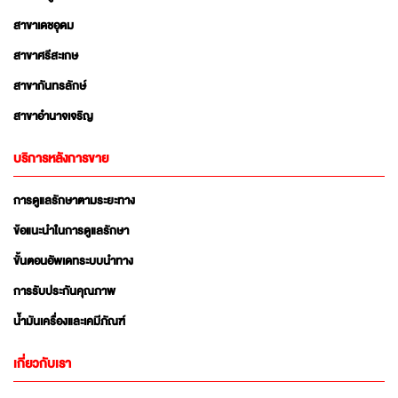
สาขาเดชอุดม
สาขาศรีสะเกษ
สาขากันทรลักษ์
สาขาอำนาจเจริญ
บริการหลังการขาย
การดูแลรักษาตามระยะทาง
ข้อแนะนำในการดูแลรักษา
ขั้นตอนอัพเดทระบบนำทาง
การรับประกันคุณภาพ
น้ำมันเครื่องและเคมีภัณฑ์
เกี่ยวกับเรา