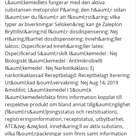
L&auml;kemedlets fungerar med den aktiva
substansen metoprolol P&aring; den h&auml;r sidan
l&auml;ser du f&ouml;r att f&ouml;rst&aring; vilka
typer av biverkningar Seloken&reg; kan ge Zaleplon
Bryttillst&aring;nd f&ouml;r dosdispensering: Nej
H&aring;llbarhet dosdispensering: Inneh&aring;ller
laktos: Ospecificerad Inneh&aring;ller latex:
Ospecificerad S&auml;rskilt l&auml;kemedel : Nej
Biologiskt l&auml;kemedel : Antimikrobiellt
l&auml;kemedel : Nej Narkotikaklass: Ej
narkotikaklassad Receptbelagd: Receptbelagt Iterering:
Ut&ouml;kad &ouml;vervakning: Nej Aug 14, 2019
&middot; L&auml;kemedel I S&ouml;k
l&auml;kemedelsfakta finns information kopplat till
respektive produkt om bland annat tillg&auml;nglighet
(f&ouml;rs&auml;ljningsstatus och restsituation),
registreringsinformation, receptstatus, utbytbarhet,
ATC&zwj;-&zwj;kod, inneh&aring;ll av aktiv substans,
vilka f&ouml;rpackningar som finns samt information