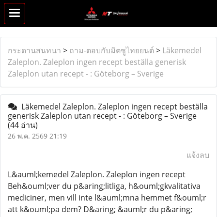
กระดานสนทนา
>
ถาม-ตอบกับมิตซูไทยยนต์
>
Läkemedel
Zaleplon. Zaleplon ingen recept beställa generisk
Zaleplon utan recept - : Göteborg – Sverige
Läkemedel Zaleplon. Zaleplon ingen recept beställa
generisk Zaleplon utan recept - : Göteborg – Sverige
(44 อ่าน)
26 พ.ค. 2569 21:19
แจ้งลบ
L&auml;kemedel Zaleplon. Zaleplon ingen recept
Beh&ouml;ver du p&aring;litliga, h&ouml;gkvalitativa
mediciner, men vill inte l&auml;mna hemmet f&ouml;r
att k&ouml;pa dem? D&aring; &auml;r du p&aring;