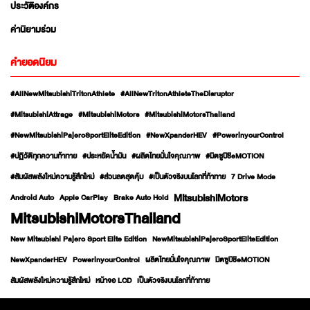
ประวัติองค์กร
ค่านิยามร่วม
คำยอดนิยม
#AllNewMitsubishiTritonAthlete
#AllNewTritonAthleteTheDisruptor
#MitsubishiAttrage
#MitsubishiMotors
#MitsubishiMotorsThailand
#NewMitsubishiPajeroSportEliteEdition
#NewXpanderHEV
#PowerinyourControl
#ปฏิวัติทุกความท้าทาย
#ประหยัดน้ำมัน
#ผลิตไทยมั่นใจคุณภาพ
#มิตซูบิชิeMOTION
#สัมผัสพลังใหม่ความรู้สึกใหม่
#ส่วนลดสุดคุ้ม
#เป็นตัวจริงบนโลกที่ท้าทาย
7 Drive Mode
MitsubishiMotors
Android Auto
Apple CarPlay
Brake Auto Hold
MitsubishiMotorsThailand
New Mitsubishi Pajero Sport Elite Edition
NewMitsubishiPajeroSportEliteEdition
NewXpanderHEV
PowerinyourControl
ผลิตไทยมั่นใจคุณภาพ
มิตซูบิชิeMOTION
สัมผัสพลังใหม่ความรู้สึกใหม่
หน้าจอ LCD
เป็นตัวจริงบนโลกที่ท้าทาย