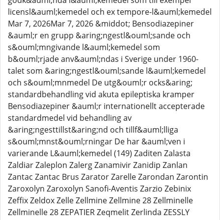
godk&auml;nda l&auml;kemedel som till exempel
licensl&auml;kemedel och ex tempore-l&auml;kemedel
Mar 7, 2026Mar 7, 2026 &middot; Bensodiazepiner
&auml;r en grupp &aring;ngestl&ouml;sande och
s&ouml;mngivande l&auml;kemedel som
b&ouml;rjade anv&auml;ndas i Sverige under 1960-
talet som &aring;ngestl&ouml;sande l&auml;kemedel
och s&ouml;mnmedel De utg&ouml;r ocks&aring;
standardbehandling vid akuta epileptiska kramper
Bensodiazepiner &auml;r internationellt accepterade
standardmedel vid behandling av
&aring;ngesttillst&aring;nd och tillf&auml;lliga
s&ouml;mnst&ouml;rningar De har &auml;ven i
varierande L&auml;kemedel (149) Zaditen Zalasta
Zaldiar Zaleplon Zalerg Zanamivir Zanidip Zanlan
Zantac Zantac Brus Zarator Zarelle Zarondan Zarontin
Zaroxolyn Zaroxolyn Sanofi-Aventis Zarzio Zebinix
Zeffix Zeldox Zelle Zellmine Zellmine 28 Zellminelle
Zellminelle 28 ZEPATIER Zeqmelit Zerlinda ZESSLY