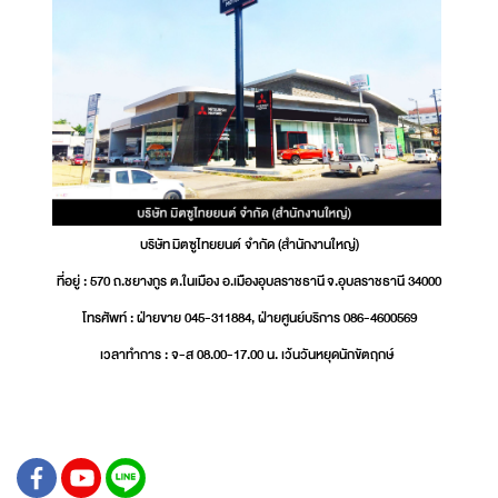
บริษัท มิตซูไทยยนต์ จำกัด (สำนักงานใหญ่)
ที่อยู่ : 570 ถ.ชยางกูร ต.ในเมือง อ.เมืองอุบลราชธานี จ.อุบลราชธานี 34000
โทรศัพท์ : ฝ่ายขาย 045-311884, ฝ่ายศูนย์บริการ 086-4600569
เวลาทำการ : จ-ส 08.00-17.00 น. เว้นวันหยุดนักขัตฤกษ์