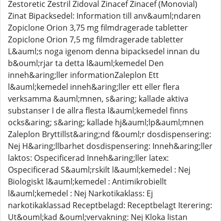
Zestoretic Zestril Zidoval Zinacef Zinacef (Monovial)
Zinat Bipacksedel: Information till anv&auml;ndaren
Zopiclone Orion 3,75 mg filmdragerade tabletter
Zopiclone Orion 7,5 mg filmdragerade tabletter
L&auml;s noga igenom denna bipacksedel innan du
b&ouml;rjar ta detta l&auml;kemedel Den
inneh&aring;ller informationZaleplon Ett
l&auml;kemedel inneh&aring;ller ett eller flera
verksamma &auml;mnen, s&aring; kallade aktiva
substanser I de allra flesta l&auml;kemedel finns
ocks&aring; s&aring; kallade hj&auml;lp&auml;mnen
Zaleplon Bryttillst&aring;nd f&ouml;r dosdispensering:
Nej H&aring;llbarhet dosdispensering: Inneh&aring;ller
laktos: Ospecificerad Inneh&aring;ller latex:
Ospecificerad S&auml;rskilt l&auml;kemedel : Nej
Biologiskt l&auml;kemedel : Antimikrobiellt
l&auml;kemedel : Nej Narkotikaklass: Ej
narkotikaklassad Receptbelagd: Receptbelagt Iterering:
Ut&ouml;kad &ouml;vervakning: Nej Kloka listan