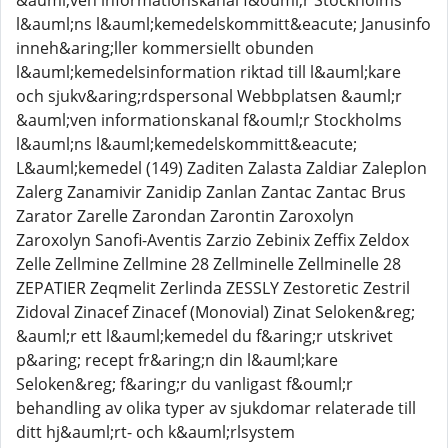
&auml;ven informationskanal f&ouml;r Stockholms
l&auml;ns l&auml;kemedelskommitt&eacute; Janusinfo
inneh&aring;ller kommersiellt obunden
l&auml;kemedelsinformation riktad till l&auml;kare
och sjukv&aring;rdspersonal Webbplatsen &auml;r
&auml;ven informationskanal f&ouml;r Stockholms
l&auml;ns l&auml;kemedelskommitt&eacute;
L&auml;kemedel (149) Zaditen Zalasta Zaldiar Zaleplon
Zalerg Zanamivir Zanidip Zanlan Zantac Zantac Brus
Zarator Zarelle Zarondan Zarontin Zaroxolyn
Zaroxolyn Sanofi-Aventis Zarzio Zebinix Zeffix Zeldox
Zelle Zellmine Zellmine 28 Zellminelle Zellminelle 28
ZEPATIER Zeqmelit Zerlinda ZESSLY Zestoretic Zestril
Zidoval Zinacef Zinacef (Monovial) Zinat Seloken&reg;
&auml;r ett l&auml;kemedel du f&aring;r utskrivet
p&aring; recept fr&aring;n din l&auml;kare
Seloken&reg; f&aring;r du vanligast f&ouml;r
behandling av olika typer av sjukdomar relaterade till
ditt hj&auml;rt- och k&auml;rlsystem