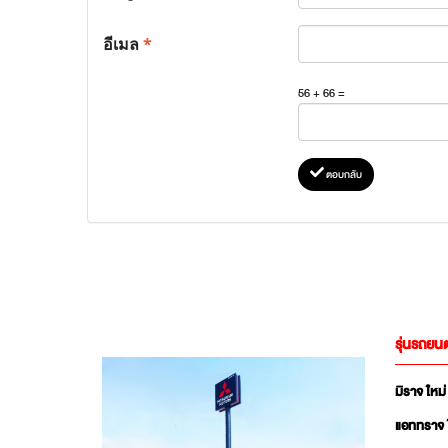
อีเมล
*
56 + 66 =
ตอบกลับ
รุ่นรถยนต
มิราจ ใหม่
แอททราจ 