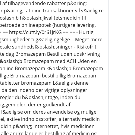
del af tilbagevendende rabatter p&aring;
p&aring;, at dine transaktioner vil v&aelig;re
slash;b h&oslash;jkvalitetsmedicin til
 betroede onlineapotek (hurtigere levering,
== https://cutt.ly/0r61JrKG == == - Hurtig
lingsmuligheder tilg&aelig;ngelige. - Meget mere
tale sundhedsl&oslash;sninger - Risikofrit
ste dag Bromazepam Bestil uden udskrivning
K&oslash;b Bromazepam med ACH Uden en
l online Bromazepam k&oslash;b Bromazepam
llige Bromazepam bestil billig Bromazepam
tabletter bromazepam L&aelig;s denne
, da den indeholder vigtige oplysninger
regler du b&oslash;r tage, inden du
ig;gemidler, der er godkendt af
 l&aelig;se om deres anvendelse og mulige
, aktive indholdsstoffer, alternativ medicin
icin p&aring; internettet, hvis medicinen
alle andre lande er bestilling af medicin og