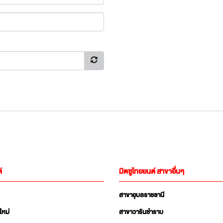
์
มิตซูไทยยนต์ สาขาอื่นๆ
สาขาอุบลราชธานี
ใหม่
สาขาวารินชำราบ