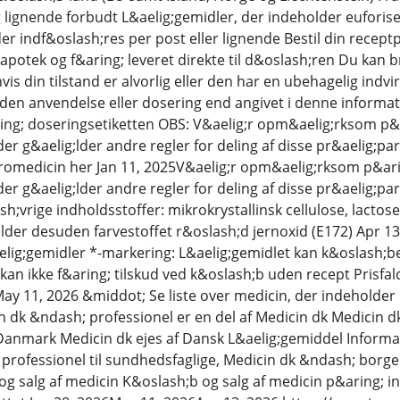
g lignende forbudt L&aelig;gemidler, der indeholder euforis
r indf&oslash;res per post eller lignende Bestil din receptp
le apotek og f&aring; leveret direkte til d&oslash;ren Du 
s din tilstand er alvorlig eller den har en ubehagelig indv
den anvendelse eller dosering end angivet i denne informati
ng; doseringsetiketten OBS: V&aelig;r opm&aelig;rksom p&ar
der g&aelig;lder andre regler for deling af disse pr&aelig;p
romedicin her Jan 11, 2025V&aelig;r opm&aelig;rksom p&arin
er g&aelig;lder andre regler for deling af disse pr&aelig;par
;vrige indholdsstoffer: mikrokrystallinsk cellulose, lact
lder desuden farvestoffet r&oslash;d jernoxid (E172) Apr 1
lig;gemidler *-markering: L&aelig;gemidlet kan k&oslash;bes
an ikke f&aring; tilskud ved k&oslash;b uden recept Prisfald
 May 11, 2026 &middot; Se liste over medicin, der indehol
n dk &ndash; professionel er en del af Medicin dk Medicin 
 Danmark Medicin dk ejes af Dansk L&aelig;gemiddel Informati
professionel til sundhedsfaglige, Medicin dk &ndash; borger
g salg af medicin K&oslash;b og salg af medicin p&aring; int