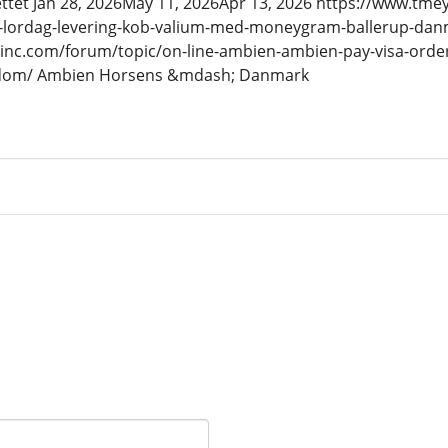
ttet Jan 28, 2026May 11, 2026Apr 13, 2026 https://www.tm
ne-lordag-levering-kob-valium-med-moneygram-ballerup-dan
inc.com/forum/topic/on-line-ambien-ambien-pay-visa-order
gdom/ Ambien Horsens &mdash; Danmark