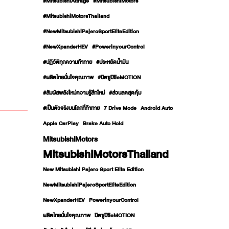
#MitsubishiAttrage
#MitsubishiMotors
#MitsubishiMotorsThailand
#NewMitsubishiPajeroSportEliteEdition
#NewXpanderHEV
#PowerinyourControl
#ปฏิวัติทุกความท้าทาย
#ประหยัดน้ำมัน
#ผลิตไทยมั่นใจคุณภาพ
#มิตซูบิชิeMOTION
#สัมผัสพลังใหม่ความรู้สึกใหม่
#ส่วนลดสุดคุ้ม
#เป็นตัวจริงบนโลกที่ท้าทาย
7 Drive Mode
Android Auto
Apple CarPlay
Brake Auto Hold
MitsubishiMotors
MitsubishiMotorsThailand
New Mitsubishi Pajero Sport Elite Edition
NewMitsubishiPajeroSportEliteEdition
NewXpanderHEV
PowerinyourControl
ผลิตไทยมั่นใจคุณภาพ
มิตซูบิชิeMOTION