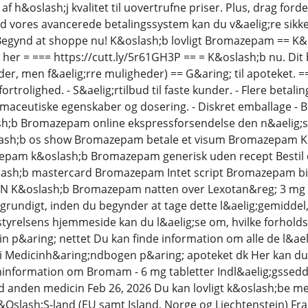
af h&oslash;j kvalitet til uovertrufne priser. Plus, drag for
d vores avancerede betalingssystem kan du v&aelig;re sikker 
. Begynd at shoppe nu! K&oslash;b lovligt Bromazepam == K&o
k her = === https://cutt.ly/5r61GH3P == = K&oslash;b nu. Dit
er, men f&aelig;rre muligheder) == G&aring; til apoteket. == 
fortrolighed. - S&aelig;rtilbud til faste kunder. - Flere beta
maceutiske egenskaber og dosering. - Diskret emballage - Be
sh;b Bromazepam online ekspressforsendelse den n&aelig;
sh;b os show Bromazepam betale et visum Bromazepam 
epam k&oslash;b Bromazepam generisk uden recept Besti
lash;b mastercard Bromazepam Intet script Bromazepam bi
 K&oslash;b Bromazepam natten over Lexotan&reg; 3 mg 
 grundigt, inden du begynder at tage dette l&aelig;gemiddel
yrelsens hjemmeside kan du l&aelig;se om, hvilke forholds
n p&aring; nettet Du kan finde information om alle de l&ael
i Medicinh&aring;ndbogen p&aring; apoteket dk Her kan du
ninformation om Bromam - 6 mg tabletter Indl&aelig;gsseddel
anden medicin Feb 26, 2026 Du kan lovligt k&oslash;be med
E&Oslash;S-land (EU samt Island, Norge og Liechtenstein) Fra 