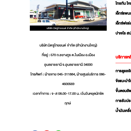
ไทรทัน ใหม
เอ็กซ์แพน
เอ็กซ์ฟอร์
ปาเจโร สป
บริษัท มิตซูไทยยนต์ จำกัด (สำนักงานใหญ่)
ที่อยู่ : 570 ถ.ชยางกูร ต.ในเมือง อ.เมือง
บริการหล
อุบลราชธานี จ.อุบลราชธานี 34000
การดูแลร
โทรศัพท์ : ฝ่ายขาย 045-311884, ฝ่ายศูนย์บริการ 086-
ข้อแนะนำใ
4600569
ขั้นตอนอ
เวลาทำการ : จ-ส 08.00-17.00 น. เว้นวันหยุดนักขัต
การรับปร
ฤกษ์
น้ำมันเครื