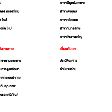
่
สาขาพิบูลมังสาหาร
เดอร์ ครอส ใหม่
สาขาเดชอุดม
ส ใหม่
สาขาศรีสะเกษ
อร์ต ใหม่
สาขากันทรลักษ์
สาขาอำนาจเจริญ
ังการขาย
เกี่ยวกับเรา
ักษาตามระยะทาง
ประวัติองค์กร
นการดูแลรักษา
ค่านิยามร่วม
ัพเดทระบบนำทาง
ะกันคุณภาพ
่องและเคมีภัณฑ์