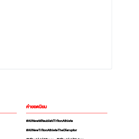
คำยอดนิยม
#AllNewMitsubishiTritonAthlete
#AllNewTritonAthleteTheDisruptor