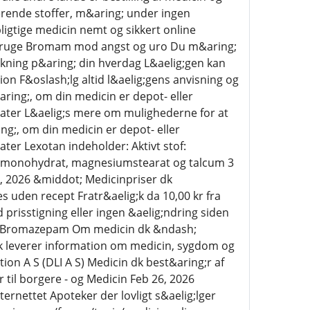
erende stoffer, m&aring; under ingen
ligtige medicin nemt og sikkert online
kan bruge Bromam mod angst og uro Du m&aring;
irkning p&aring; din hverdag L&aelig;gen kan
on F&oslash;lg altid l&aelig;gens anvisning og
ing;, om din medicin er depot- eller
arater L&aelig;s mere om mulighederne for at
g;, om din medicin er depot- eller
ater Lexotan indeholder: Aktivt stof:
osemonohydrat, magnesiumstearat og talcum 3
3, 2026 &middot; Medicinpriser dk
 uden recept Fratr&aelig;k da 10,00 kr fra
 prisstigning eller ingen &aelig;ndring siden
der Bromazepam Om medicin dk &ndash;
dk leverer information om medicin, sygdom og
on A S (DLI A S) Medicin dk best&aring;r af
 til borgere - og Medicin Feb 26, 2026
ernettet Apoteker der lovligt s&aelig;lger