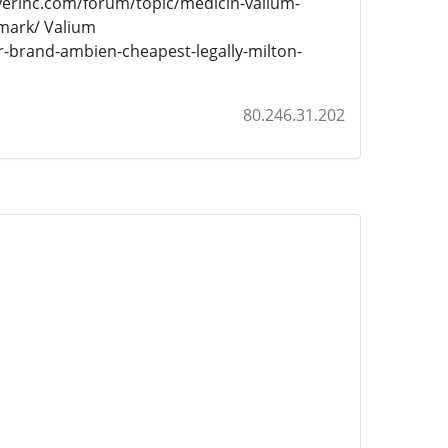
eyerinc.com/forum/topic/medicin-valium-
mark/ Valium
-brand-ambien-cheapest-legally-milton-
80.246.31.202