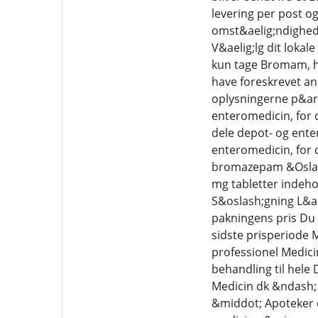
levering per post o
omst&aelig;ndighede
V&aelig;lg dit loka
kun tage Bromam, hvi
have foreskrevet an
oplysningerne p&ari
enteromedicin, for 
dele depot- og ente
enteromedicin, for d
bromazepam &Oslash
mg tabletter indeho
S&oslash;gning L&ae
pakningens pris Du k
sidste prisperiode
professionel Medici
behandling til hele
Medicin dk &ndash; 
&middot; Apoteker o