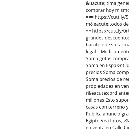
&uacute;ltima gener
comprar hoy mismo!
=== https://cutt.l
m&eacute;todos de 
== https://cutt.ly/0
grandes descuentos 
barato que su farm
legal. - Medicament
Soma gotas compra
Soma en Espa&ntild
precios Soma compr
Soma precios de rem
propiedades en ven
r&eacute;cord anter
millones Esto supon
casas con terreno y
Publica anuncio gra
Egipto Vea fotos, v&
en venta en Calle Ci