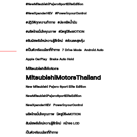
#NewMitsubishiPajeroSportEliteEdition
#NewXpanderHEV
#PowerinyourControl
#ปฏิวัติทุกความท้าทาย
#ประหยัดน้ำมัน
#ผลิตไทยมั่นใจคุณภาพ
#มิตซูบิชิeMOTION
#สัมผัสพลังใหม่ความรู้สึกใหม่
#ส่วนลดสุดคุ้ม
#เป็นตัวจริงบนโลกที่ท้าทาย
7 Drive Mode
Android Auto
Apple CarPlay
Brake Auto Hold
MitsubishiMotors
MitsubishiMotorsThailand
New Mitsubishi Pajero Sport Elite Edition
NewMitsubishiPajeroSportEliteEdition
NewXpanderHEV
PowerinyourControl
ผลิตไทยมั่นใจคุณภาพ
มิตซูบิชิeMOTION
สัมผัสพลังใหม่ความรู้สึกใหม่
หน้าจอ LCD
เป็นตัวจริงบนโลกที่ท้าทาย