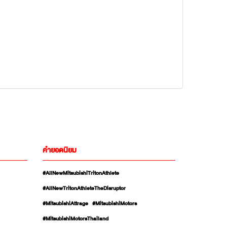
คำยอดนิยม
#AllNewMitsubishiTritonAthlete
#AllNewTritonAthleteTheDisruptor
#MitsubishiAttrage
#MitsubishiMotors
#MitsubishiMotorsThailand