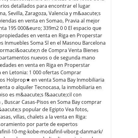
arios detallados para encontrar el lugar
na, Sevilla, Zaragoza, Valencia y m&aacute;s
viendas en venta en Somao, Pravia al mejor
nta 195 000&euro; 339m2 0 0 El espacio que
 propiedades en venta en Riga en Properstar
es Inmuebles Soma Sl en el Masnou Barcelona
informaci&oacute;n de Compra Venta Bienes
y apartamentos nuevos o de segunda mano
edades en venta en Riga en Properstar
 en Letonia: 1 000 ofertas Comprar
os Holprop★ en venta Soma Bay Inmobiliaria
ta o alquiler Tecnocasa, la inmobiliaria en
piso es m&aacute;s f&aacute;cil con
a , Buscar Casas-Pisos en Soma Bay comprar
aacute;s popular de Egipto Vea fotos,
sas, villas, chalets a la venta en Riga:
esoramiento por parte de expertos
finil-10-mg-kobe-modafinil-viborg-danmark/