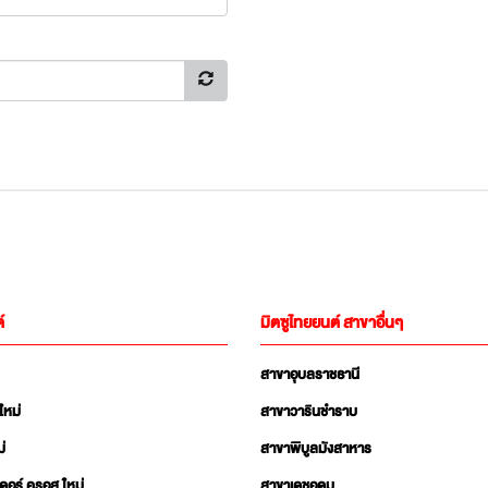
์
มิตซูไทยยนต์ สาขาอื่นๆ
สาขาอุบลราชธานี
ใหม่
สาขาวารินชำราบ
่
สาขาพิบูลมังสาหาร
เดอร์ ครอส ใหม่
สาขาเดชอุดม