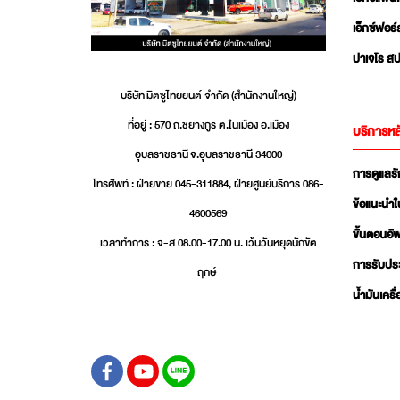
เอ็กซ์ฟอร์
ปาเจโร สป
บริษัท มิตซูไทยยนต์ จำกัด (สำนักงานใหญ่)
ที่อยู่ : 570 ถ.ชยางกูร ต.ในเมือง อ.เมือง
บริการหล
อุบลราชธานี จ.อุบลราชธานี 34000
การดูแลร
โทรศัพท์ : ฝ่ายขาย 045-311884, ฝ่ายศูนย์บริการ 086-
ข้อแนะนำใ
4600569
ขั้นตอนอ
เวลาทำการ : จ-ส 08.00-17.00 น. เว้นวันหยุดนักขัต
การรับปร
ฤกษ์
น้ำมันเครื