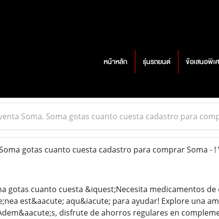
หน้าหลัก
รุ่นรถยนต์
ข้อเสนอพิเ
venta Soma. Soma gotas cuanto cuesta cadastro para compr
oma gotas cuanto cuesta cadastro para comprar Soma - ! 
a gotas cuanto cuesta &iquest;Necesita medicamentos de c
e;nea est&aacute; aqu&iacute; para ayudar! Explore una am
 Adem&aacute;s, disfrute de ahorros regulares en complem