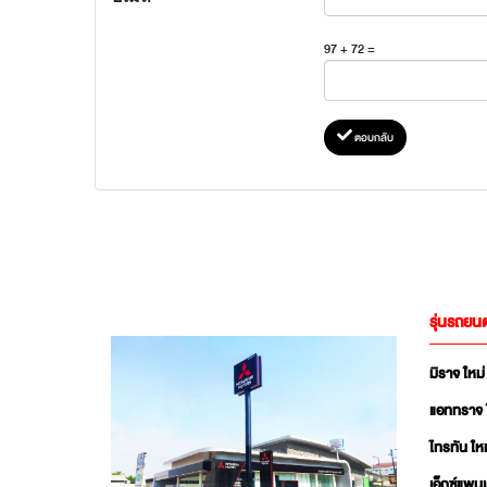
97 + 72 =
ตอบกลับ
รุ่นรถยนต
มิราจ ใหม่
แอททราจ 
ไทรทัน ใหม
เอ็กซ์แพน