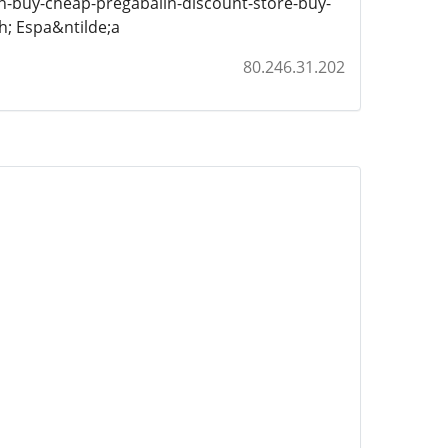
n-buy-cheap-pregabalin-discount-store-buy-
; Espa&ntilde;a
80.246.31.202