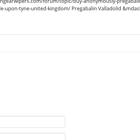
raingearwipers.com/forum/topic/buy-anonymously-pregabali
le-upon-tyne-united-kingdom/ Pregabalin Valladolid &mdash