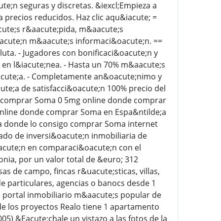
e;n seguras y discretas. &iexcl;Empieza a
recios reducidos. Haz clic aqu&iacute; =
cute;s r&aacute;pida, m&aacute;s
acute;n m&aacute;s informaci&oacute;n. ==
luta. - Jugadores con bonificaci&oacute;n y
 en l&iacute;nea. - Hasta un 70% m&aacute;s
iacute;a. - Completamente an&oacute;nimo y
cute;a de satisfacci&oacute;n 100% precio del
 comprar Soma 0 5mg online donde comprar
nline donde comprar Soma en Espa&ntilde;a
a donde lo consigo comprar Soma internet
ado de inversi&oacute;n inmobiliaria de
acute;n en comparaci&oacute;n con el
nia, por un valor total de &euro; 312
s de campo, fincas r&uacute;sticas, villas,
de particulares, agencias o banocs desde 1
 portal inmobiliario m&aacute;s popular de
s de los proyectos Realo tiene 1 apartamento
05) &Eacute;chale un vistazo a las fotos de la