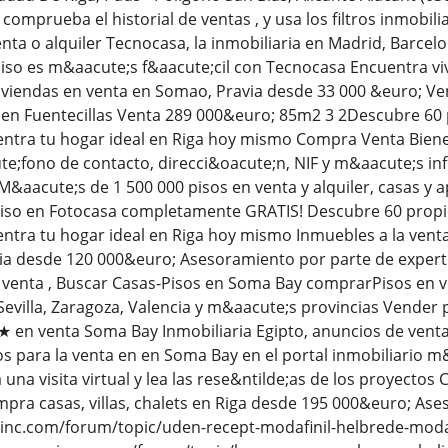
comprueba el historial de ventas , y usa los filtros inmobili
nta o alquiler Tecnocasa, la inmobiliaria en Madrid, Barcelo
iso es m&aacute;s f&aacute;cil con Tecnocasa Encuentra vi
iviendas en venta en Somao, Pravia desde 33 000 &euro; Ve
 en Fuentecillas Venta 289 000&euro; 85m2 3 2Descubre 60
entra tu hogar ideal en Riga hoy mismo Compra Venta Bien
ute;fono de contacto, direcci&oacute;n, NIF y m&aacute;s 
M&aacute;s de 1 500 000 pisos en venta y alquiler, casas 
 piso en Fotocasa completamente GRATIS! Descubre 60 propi
ntra tu hogar ideal en Riga hoy mismo Inmuebles a la venta
ia desde 120 000&euro; Asesoramiento por parte de expert
 venta , Buscar Casas-Pisos en Soma Bay comprarPisos en ven
Sevilla, Zaragoza, Valencia y m&aacute;s provincias Vender 
 en venta Soma Bay Inmobiliaria Egipto, anuncios de vent
para la venta en en Soma Bay en el portal inmobiliario m&
na visita virtual y lea las rese&ntilde;as de los proyectos Ca
pra casas, villas, chalets en Riga desde 195 000&euro; As
inc.com/forum/topic/uden-recept-modafinil-helbrede-moda