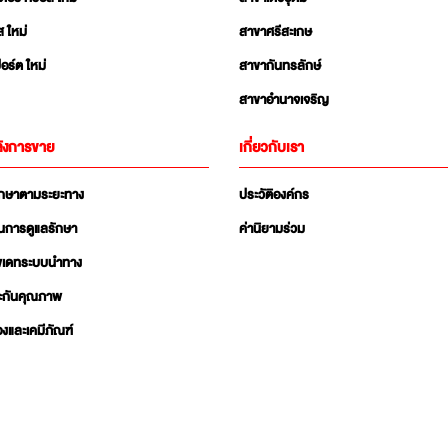
ส ใหม่
สาขาศรีสะเกษ
อร์ต ใหม่
สาขากันทรลักษ์
สาขาอำนาจเจริญ
ังการขาย
เกี่ยวกับเรา
ักษาตามระยะทาง
ประวัติองค์กร
นการดูแลรักษา
ค่านิยามร่วม
ัพเดทระบบนำทาง
ะกันคุณภาพ
่องและเคมีภัณฑ์