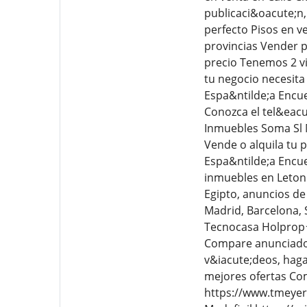
publicaci&oacute;n, 
perfecto Pisos en ve
provincias Vender p
precio Tenemos 2 v
tu negocio necesita
Espa&ntilde;a Encu
Conozca el tel&eac
Inmuebles Soma Sl 
Vende o alquila tu
Espa&ntilde;a Encue
inmuebles en Leton
Egipto, anuncios de
Madrid, Barcelona, 
Tecnocasa Holprop★
Compare anunciados 
v&iacute;deos, haga u
mejores ofertas Com
https://www.tmeyer