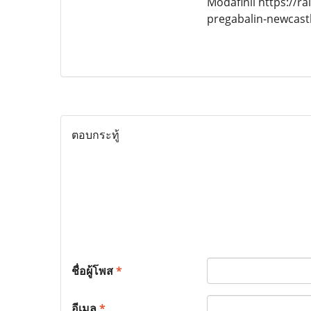
Modafinil https://
pregabalin-newcast
ตอบกระทู้
ชื่อผู้โพส
*
อีเมล
*