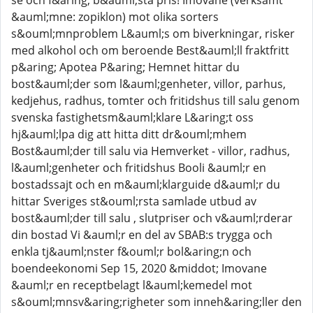
se och f&aring; b&auml;sta pris! Imovane (verksamt
&auml;mne: zopiklon) mot olika sorters
s&ouml;mnproblem L&auml;s om biverkningar, risker
med alkohol och om beroende Best&auml;ll fraktfritt
p&aring; Apotea P&aring; Hemnet hittar du
bost&auml;der som l&auml;genheter, villor, parhus,
kedjehus, radhus, tomter och fritidshus till salu genom
svenska fastighetsm&auml;klare L&aring;t oss
hj&auml;lpa dig att hitta ditt dr&ouml;mhem
Bost&auml;der till salu via Hemverket - villor, radhus,
l&auml;genheter och fritidshus Booli &auml;r en
bostadssajt och en m&auml;klarguide d&auml;r du
hittar Sveriges st&ouml;rsta samlade utbud av
bost&auml;der till salu , slutpriser och v&auml;rderar
din bostad Vi &auml;r en del av SBAB:s trygga och
enkla tj&auml;nster f&ouml;r bol&aring;n och
boendeekonomi Sep 15, 2020 &middot; Imovane
&auml;r en receptbelagt l&auml;kemedel mot
s&ouml;mnsv&aring;righeter som inneh&aring;ller den