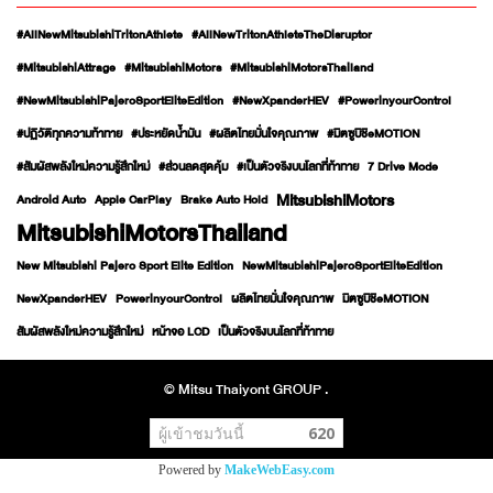
#AllNewMitsubishiTritonAthlete
#AllNewTritonAthleteTheDisruptor
#MitsubishiAttrage
#MitsubishiMotors
#MitsubishiMotorsThailand
#NewMitsubishiPajeroSportEliteEdition
#NewXpanderHEV
#PowerinyourControl
#ปฏิวัติทุกความท้าทาย
#ประหยัดน้ำมัน
#ผลิตไทยมั่นใจคุณภาพ
#มิตซูบิชิeMOTION
#สัมผัสพลังใหม่ความรู้สึกใหม่
#ส่วนลดสุดคุ้ม
#เป็นตัวจริงบนโลกที่ท้าทาย
7 Drive Mode
MitsubishiMotors
Android Auto
Apple CarPlay
Brake Auto Hold
MitsubishiMotorsThailand
New Mitsubishi Pajero Sport Elite Edition
NewMitsubishiPajeroSportEliteEdition
NewXpanderHEV
PowerinyourControl
ผลิตไทยมั่นใจคุณภาพ
มิตซูบิชิeMOTION
สัมผัสพลังใหม่ความรู้สึกใหม่
หน้าจอ LCD
เป็นตัวจริงบนโลกที่ท้าทาย
© Mitsu Thaiyont GROUP .
ผู้เข้าชมวันนี้
620
Powered by
MakeWebEasy.com