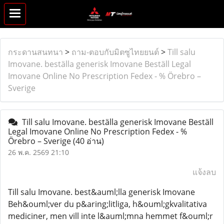
กระดานสนทนา
>
ถาม-ตอบกับมิตซูไทยยนต์
>
Till salu
Imovane. beställa generisk Imovane Beställ Legal
Imovane Online No Prescription Fedex - % Örebro –
Sverige
Till salu Imovane. beställa generisk Imovane Beställ
Legal Imovane Online No Prescription Fedex - %
Örebro – Sverige
(40 อ่าน)
26 พ.ค. 2569 21:10
แจ้งลบ
Till salu Imovane. best&auml;lla generisk Imovane
Beh&ouml;ver du p&aring;litliga, h&ouml;gkvalitativa
mediciner, men vill inte l&auml;mna hemmet f&ouml;r