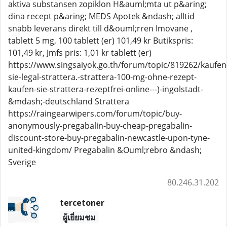
aktiva substansen zopiklon H&auml;mta ut p&aring;
dina recept p&aring; MEDS Apotek &ndash; alltid
snabb leverans direkt till d&ouml;rren Imovane ,
tablett 5 mg, 100 tablett (er) 101,49 kr Butikspris:
101,49 kr, Jmfs pris: 1,01 kr tablett (er)
https://www.singsaiyok.go.th/forum/topic/819262/kaufen
sie-legal-strattera.-strattera-100-mg-ohne-rezept-
kaufen-sie-strattera-rezeptfrei-online---)-ingolstadt-
&mdash;-deutschland Strattera
https://raingearwipers.com/forum/topic/buy-
anonymously-pregabalin-buy-cheap-pregabalin-
discount-store-buy-pregabalin-newcastle-upon-tyne-
united-kingdom/ Pregabalin &Ouml;rebro &ndash;
Sverige
80.246.31.202
tercetoner
ผู้เยี่ยมชม