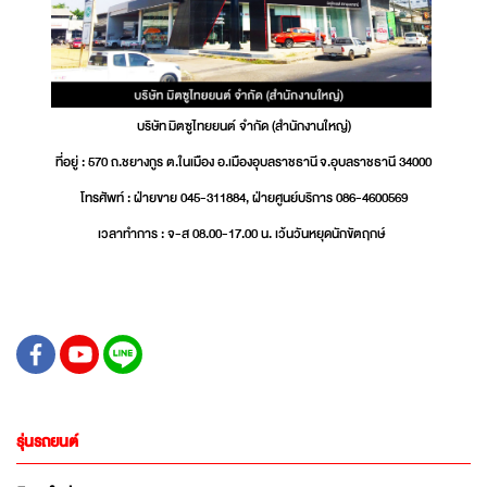
บริษัท มิตซูไทยยนต์ จำกัด (สำนักงานใหญ่)
ที่อยู่ : 570 ถ.ชยางกูร ต.ในเมือง อ.เมืองอุบลราชธานี จ.อุบลราชธานี 34000
โทรศัพท์ : ฝ่ายขาย 045-311884, ฝ่ายศูนย์บริการ 086-4600569
เวลาทำการ : จ-ส 08.00-17.00 น. เว้นวันหยุดนักขัตฤกษ์
รุ่นรถยนต์