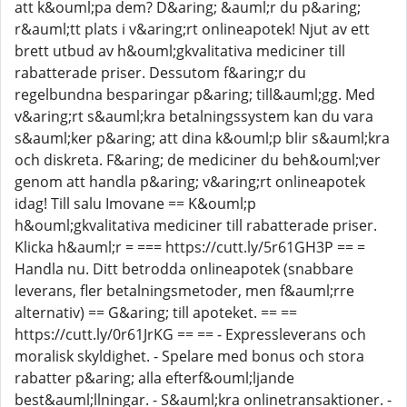
att k&ouml;pa dem? D&aring; &auml;r du p&aring;
r&auml;tt plats i v&aring;rt onlineapotek! Njut av ett
brett utbud av h&ouml;gkvalitativa mediciner till
rabatterade priser. Dessutom f&aring;r du
regelbundna besparingar p&aring; till&auml;gg. Med
v&aring;rt s&auml;kra betalningssystem kan du vara
s&auml;ker p&aring; att dina k&ouml;p blir s&auml;kra
och diskreta. F&aring; de mediciner du beh&ouml;ver
genom att handla p&aring; v&aring;rt onlineapotek
idag! Till salu Imovane == K&ouml;p
h&ouml;gkvalitativa mediciner till rabatterade priser.
Klicka h&auml;r = === https://cutt.ly/5r61GH3P == =
Handla nu. Ditt betrodda onlineapotek (snabbare
leverans, fler betalningsmetoder, men f&auml;rre
alternativ) == G&aring; till apoteket. == ==
https://cutt.ly/0r61JrKG == == - Expressleverans och
moralisk skyldighet. - Spelare med bonus och stora
rabatter p&aring; alla efterf&ouml;ljande
best&auml;llningar. - S&auml;kra onlinetransaktioner. -