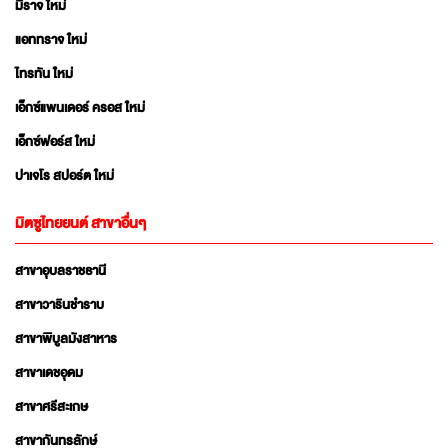
มิราจ ใหม่
แอททราจ ใหม่
ไทรทัน ใหม่
เอ็กซ์แพนเดอร์ ครอส ใหม่
เอ็กซ์ฟอร์ส ใหม่
ปาเจโร สปอร์ต ใหม่
มิตซูไทยยนต์ สาขาอื่นๆ
สาขาอุบลราชธานี
สาขาวารินชำราบ
สาขาพิบูลมังสาหาร
สาขาเดชอุดม
สาขาศรีสะเกษ
สาขากันทรลักษ์