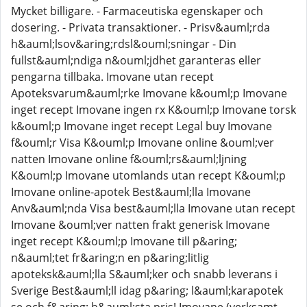
Mycket billigare. - Farmaceutiska egenskaper och
dosering. - Privata transaktioner. - Prisv&auml;rda
h&auml;lsov&aring;rdsl&ouml;sningar - Din
fullst&auml;ndiga n&ouml;jdhet garanteras eller
pengarna tillbaka. Imovane utan recept
Apoteksvarum&auml;rke Imovane k&ouml;p Imovane
inget recept Imovane ingen rx K&ouml;p Imovane torsk
k&ouml;p Imovane inget recept Legal buy Imovane
f&ouml;r Visa K&ouml;p Imovane online &ouml;ver
natten Imovane online f&ouml;rs&auml;ljning
K&ouml;p Imovane utomlands utan recept K&ouml;p
Imovane online-apotek Best&auml;lla Imovane
Anv&auml;nda Visa best&auml;lla Imovane utan recept
Imovane &ouml;ver natten frakt generisk Imovane
inget recept K&ouml;p Imovane till p&aring;
n&auml;tet fr&aring;n en p&aring;litlig
apoteksk&auml;lla S&auml;ker och snabb leverans i
Sverige Best&auml;ll idag p&aring; l&auml;karapotek