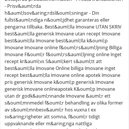
- Prisv&auml;rda
h&auml;lsov&aring;rdsl&ouml;sningar - Din
fullst&auml;ndiga n&ouml;jdhet garanteras eller
pengarna tillbaka. Best&auml;lla Imovane UTAN SKRIV
best&auml;lla generisk Imovane utan recept Imovane
best&auml;lla Imovane best&auml;lla k&ouml;p
Imovane Imovane online f&ouml;rs&auml;ljning Billiga
Imovane F&ouml;r f&ouml;rs&auml;ljning online Inget
recept kr&auml;vs S&auml;kert s&auml;tt att
best&auml;lla Imovane Online billiga Imovane inget
recept best&auml;lla Imovane online apotek Imovane
pris generisk Imovane k&ouml;p generisk Imovane
generisk Imovane onlineapotek K&ouml;p Imovane
utan dr godk&auml;nnande Imovane &auml;r ett
s&ouml;mnmedel f&ouml;r behandling av olika former
av s&ouml;mnbesv&auml;r hos vuxna t ex
sv&aring;righeter att somna, f&ouml;r tidigt
uppvaknande eller m&aring;nga nattliga