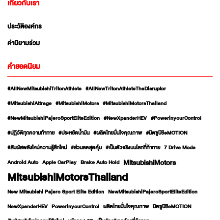
เกี่ยวกับเรา
ประวัติองค์กร
ค่านิยามร่วม
คำยอดนิยม
#AllNewMitsubishiTritonAthlete
#AllNewTritonAthleteTheDisruptor
#MitsubishiAttrage
#MitsubishiMotors
#MitsubishiMotorsThailand
#NewMitsubishiPajeroSportEliteEdition
#NewXpanderHEV
#PowerinyourControl
#ปฏิวัติทุกความท้าทาย
#ประหยัดน้ำมัน
#ผลิตไทยมั่นใจคุณภาพ
#มิตซูบิชิeMOTION
#สัมผัสพลังใหม่ความรู้สึกใหม่
#ส่วนลดสุดคุ้ม
#เป็นตัวจริงบนโลกที่ท้าทาย
7 Drive Mode
MitsubishiMotors
Android Auto
Apple CarPlay
Brake Auto Hold
MitsubishiMotorsThailand
New Mitsubishi Pajero Sport Elite Edition
NewMitsubishiPajeroSportEliteEdition
NewXpanderHEV
PowerinyourControl
ผลิตไทยมั่นใจคุณภาพ
มิตซูบิชิeMOTION