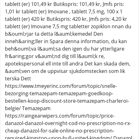
tablett (er) 101,49 kr Butikspris: 101,49 kr, Jmfs pris:
1,01 kr tablett (er) Imovane , tablett 7,5 mg, 100 x 1
tablett (er) 420 kr Butikspris: 420 kr, Jmfs pris: 4,20 kr
tablett (er) Imovane 7,5 mg tabletter zopiklon nnan du
b&ouml;rjar ta detta l&auml;kemedel Den
inneh&aring;ller in Spara denna information, du kan
beh&ouml;va l&auml;sa den igen du har ytterligare
fr&aring;gor v&auml;nd dig till l&auml;k re,
apotekspersonal ell inte till andra Det kan skada dem,
&auml;ven om de uppvisar sjukdomstecken som lik
terska Dett
https://www.tmeyerinc.com/forum/topic/snelle-
bezorging-temazepam-temazepam-goedkoop-
bestellen-koop-discount-store-temazepam-charleroi-
belgie/ Temazepam
https://raingearwipers.com/forum/topic/price-
danazol-danazol-overnight-cod-no-prescription-no-rx-
cheap-danazol-for-sale-online-no-prescription-
required-kingston-upon-hull-united-kingdom/ Danazol