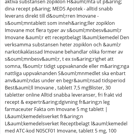
aktiva substansen zopiklon H&auml;mta ut p&aring;
dina recept p&aring; MEDS Apotek - alltid snabb
leverans direkt till d&ouml;rren Imovane -
s&ouml;mntablett som inneh&aring;ller zopiklon
Imovane mot flera typer av s&ouml;mnbesv&auml;r
Imovane &auml;r ett receptbelagt l&auml;kemedel Den
verksamma substansen heter zopiklon och &auml;r
narkotikaklassad Imovane behandlar olika former av
s&ouml;mnbesv&auml;r, t ex sv&aring;righet att
somna, f&ouml;r tidigt uppvaknande eller m&aring;nga
nattliga uppvaknanden S&ouml;mnmedlet ska enbart
anv&auml;ndas under en begr&auml;nsad tidsperiod
Best&auml;ll Imovane , tablett 7,5 mgBlister, 30
tabletter online Alltid snabba leveranser, fri frakt vid
recept & expertr&aring;dgivning fr&aring;n leg
farmaceuter Fakta om Imovane 5 mg tablett |
L&auml;kemedelsverket fr&aring;n
L&auml;kemedelsverket Receptbelagt l&auml;kemedel
med ATC-kod N05CF01 Imovane, tablett 5 mg, 100