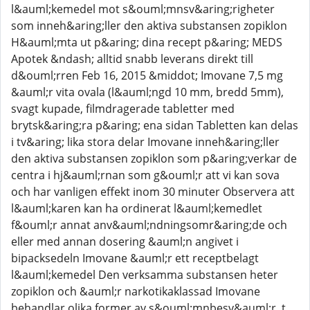
l&auml;kemedel mot s&ouml;mnsv&aring;righeter
som inneh&aring;ller den aktiva substansen zopiklon
H&auml;mta ut p&aring; dina recept p&aring; MEDS
Apotek &ndash; alltid snabb leverans direkt till
d&ouml;rren Feb 16, 2015 &middot; Imovane 7,5 mg
&auml;r vita ovala (l&auml;ngd 10 mm, bredd 5mm),
svagt kupade, filmdragerade tabletter med
brytsk&aring;ra p&aring; ena sidan Tabletten kan delas
i tv&aring; lika stora delar Imovane inneh&aring;ller
den aktiva substansen zopiklon som p&aring;verkar de
centra i hj&auml;rnan som g&ouml;r att vi kan sova
och har vanligen effekt inom 30 minuter Observera att
l&auml;karen kan ha ordinerat l&auml;kemedlet
f&ouml;r annat anv&auml;ndningsomr&aring;de och
eller med annan dosering &auml;n angivet i
bipacksedeln Imovane &auml;r ett receptbelagt
l&auml;kemedel Den verksamma substansen heter
zopiklon och &auml;r narkotikaklassad Imovane
behandlar olika former av s&ouml;mnbesv&auml;r, t