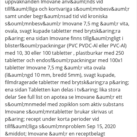
uppvaknanden Imovane anv&auml;nds vid
tillf&auml;lliga och kortvariga s&ouml;mnbesv&auml;r
samt under begr&auml;nsad tid vid kroniska
s&ouml;mnbesv&auml;r Imovane 7,5 mg &auml;r vita,
ovala, svagt kupade tabletter med brytsk&aring;ra
p&aring; ena sidan Imovane finns tillg&auml;ngligt i
blisterf&ouml;rpackningar (PVC PVDC-Al eller PVC-Al)
med 10, 30 eller 100 tabletter , plastburkar med 250
tabletter och endosf&ouml;rpackningar med 100x1
tabletter Imovane 7,5 mg &auml;r vita ovala
(l&auml;ngd 10 mm, bredd 5mm), svagt kupade,
filmdragerade tabletter med brytsk&aring;ra p&aring;
ena sidan Tabletten kan delas i tv&aring; lika stora
delar See full list on apotea se Imovane &auml;r ett
s&ouml;mnmedel med zopiklon som aktiv substans
Imovane s&ouml;mntabletter brukar skrivas ut
p&aring; recept under korta perioder vid
tillf&auml;lliga s&ouml;mnproblem Sep 15, 2020
&middot; Imovane &auml;r en receptbelagt