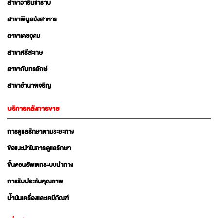
สาขาวารินชำราบ
สาขาพิบูลมังสาหาร
สาขาเดชอุดม
สาขาศรีสะเกษ
สาขากันทรลักษ์
สาขาอำนาจเจริญ
บริการหลังการขาย
การดูแลรักษาตามระยะทาง
ข้อแนะนำในการดูแลรักษา
ขั้นตอนอัพเดทระบบนำทาง
การรับประกันคุณภาพ
น้ำมันเครื่องและเคมีภัณฑ์