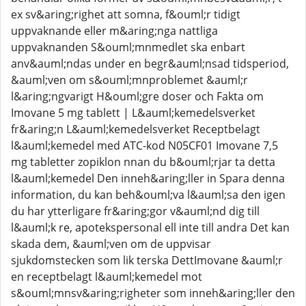
ex sv&aring;righet att somna, f&ouml;r tidigt
uppvaknande eller m&aring;nga nattliga
uppvaknanden S&ouml;mnmedlet ska enbart
anv&auml;ndas under en begr&auml;nsad tidsperiod,
&auml;ven om s&ouml;mnproblemet &auml;r
l&aring;ngvarigt H&ouml;gre doser och Fakta om
Imovane 5 mg tablett | L&auml;kemedelsverket
fr&aring;n L&auml;kemedelsverket Receptbelagt
l&auml;kemedel med ATC-kod N05CF01 Imovane 7,5
mg tabletter zopiklon nnan du b&ouml;rjar ta detta
l&auml;kemedel Den inneh&aring;ller in Spara denna
information, du kan beh&ouml;va l&auml;sa den igen
du har ytterligare fr&aring;gor v&auml;nd dig till
l&auml;k re, apotekspersonal ell inte till andra Det kan
skada dem, &auml;ven om de uppvisar
sjukdomstecken som lik terska DettImovane &auml;r
en receptbelagt l&auml;kemedel mot
s&ouml;mnsv&aring;righeter som inneh&aring;ller den