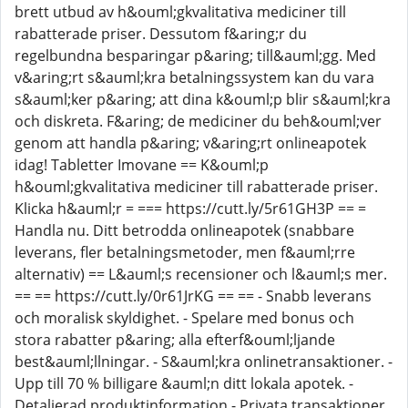
brett utbud av h&ouml;gkvalitativa mediciner till
rabatterade priser. Dessutom f&aring;r du
regelbundna besparingar p&aring; till&auml;gg. Med
v&aring;rt s&auml;kra betalningssystem kan du vara
s&auml;ker p&aring; att dina k&ouml;p blir s&auml;kra
och diskreta. F&aring; de mediciner du beh&ouml;ver
genom att handla p&aring; v&aring;rt onlineapotek
idag! Tabletter Imovane == K&ouml;p
h&ouml;gkvalitativa mediciner till rabatterade priser.
Klicka h&auml;r = === https://cutt.ly/5r61GH3P == =
Handla nu. Ditt betrodda onlineapotek (snabbare
leverans, fler betalningsmetoder, men f&auml;rre
alternativ) == L&auml;s recensioner och l&auml;s mer.
== == https://cutt.ly/0r61JrKG == == - Snabb leverans
och moralisk skyldighet. - Spelare med bonus och
stora rabatter p&aring; alla efterf&ouml;ljande
best&auml;llningar. - S&auml;kra onlinetransaktioner. -
Upp till 70 % billigare &auml;n ditt lokala apotek. -
Detaljerad produktinformation - Privata transaktioner.