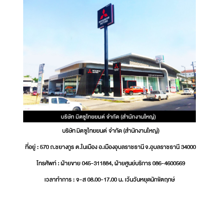
บริษัท มิตซูไทยยนต์ จำกัด (สำนักงานใหญ่)
ที่อยู่ : 570 ถ.ชยางกูร ต.ในเมือง อ.เมืองอุบลราชธานี จ.อุบลราชธานี 34000
โทรศัพท์ : ฝ่ายขาย 045-311884, ฝ่ายศูนย์บริการ 086-4600569
เวลาทำการ : จ-ส 08.00-17.00 น. เว้นวันหยุดนักขัตฤกษ์