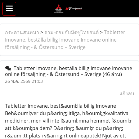
กระดานสนทนา
>
ถาม-ตอบกับมิตซูไทยยนต์
>
Tabletter
Imovane. beställa billig Imovane Imovane online
försäljning - & Östersund – Sverige
Tabletter Imovane. beställa billig Imovane Imovane
online försäljning - & Östersund – Sverige
(46 อ่าน)
26 พ.ค. 2569 21:03
แจ้งลบ
Tabletter Imovane. best&auml;lla billig Imovane
Beh&ouml;ver du p&aring;litliga, h&ouml;gkvalitativa
mediciner, men vill inte l&auml;mna hemmet f&ouml;r
att k&ouml;pa dem? D&aring; &auml;r du p&aring;
r&auml;tt plats i v&aring;rt onlineapotek! Njut av ett