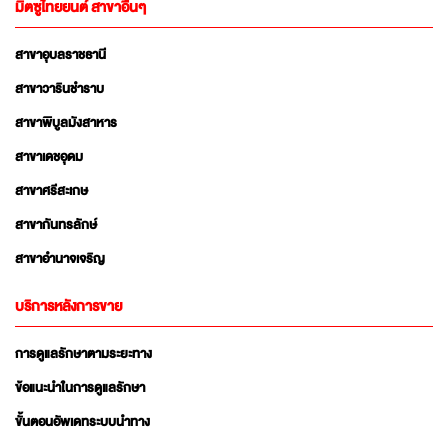
มิตซูไทยยนต์ สาขาอื่นๆ
สาขาอุบลราชธานี
สาขาวารินชำราบ
สาขาพิบูลมังสาหาร
สาขาเดชอุดม
สาขาศรีสะเกษ
สาขากันทรลักษ์
สาขาอำนาจเจริญ
บริการหลังการขาย
การดูแลรักษาตามระยะทาง
ข้อแนะนำในการดูแลรักษา
ขั้นตอนอัพเดทระบบนำทาง