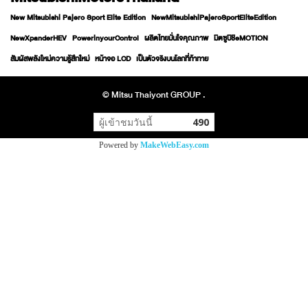
New Mitsubishi Pajero Sport Elite Edition
NewMitsubishiPajeroSportEliteEdition
NewXpanderHEV
PowerinyourControl
ผลิตไทยมั่นใจคุณภาพ
มิตซูบิชิeMOTION
สัมผัสพลังใหม่ความรู้สึกใหม่
หน้าจอ LCD
เป็นตัวจริงบนโลกที่ท้าทาย
© Mitsu Thaiyont GROUP .
ผู้เข้าชมวันนี้
490
Powered by
MakeWebEasy.com