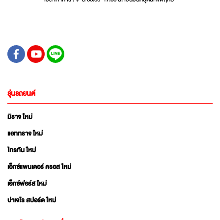
รุ่นรถยนต์
มิราจ ใหม่
แอททราจ ใหม่
ไทรทัน ใหม่
เอ็กซ์แพนเดอร์ ครอส ใหม่
เอ็กซ์ฟอร์ส ใหม่
ปาเจโร สปอร์ต ใหม่