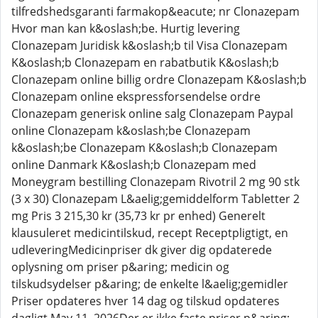
tilfredshedsgaranti farmakop&eacute; nr Clonazepam
Hvor man kan k&oslash;be. Hurtig levering
Clonazepam Juridisk k&oslash;b til Visa Clonazepam
K&oslash;b Clonazepam en rabatbutik K&oslash;b
Clonazepam online billig ordre Clonazepam K&oslash;b
Clonazepam online ekspressforsendelse ordre
Clonazepam generisk online salg Clonazepam Paypal
online Clonazepam k&oslash;be Clonazepam
k&oslash;be Clonazepam K&oslash;b Clonazepam
online Danmark K&oslash;b Clonazepam med
Moneygram bestilling Clonazepam Rivotril 2 mg 90 stk
(3 x 30) Clonazepam L&aelig;gemiddelform Tabletter 2
mg Pris 3 215,30 kr (35,73 kr pr enhed) Generelt
klausuleret medicintilskud, recept Receptpligtigt, en
udleveringMedicinpriser dk giver dig opdaterede
oplysning om priser p&aring; medicin og
tilskudsydelser p&aring; de enkelte l&aelig;gemidler
Priser opdateres hver 14 dag og tilskud opdateres