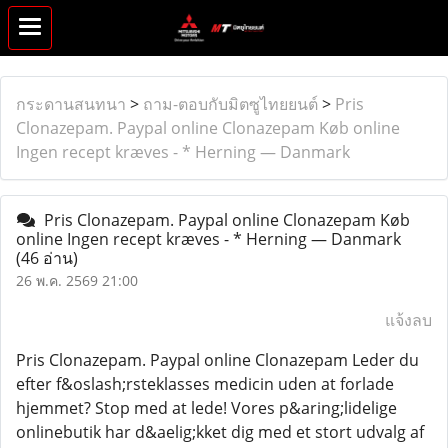
กระดานสนทนา
>
ถาม-ตอบกับมิตซูไทยยนต์
>
Pris
Clonazepam. Paypal online Clonazepam Køb online
Ingen recept kræves - * Herning — Danmark
Pris Clonazepam. Paypal online Clonazepam Køb
online Ingen recept kræves - * Herning — Danmark
(46 อ่าน)
26 พ.ค. 2569 21:00
แจ้งลบ
Pris Clonazepam. Paypal online Clonazepam Leder du
efter f&oslash;rsteklasses medicin uden at forlade
hjemmet? Stop med at lede! Vores p&aring;lidelige
onlinebutik har d&aelig;kket dig med et stort udvalg af