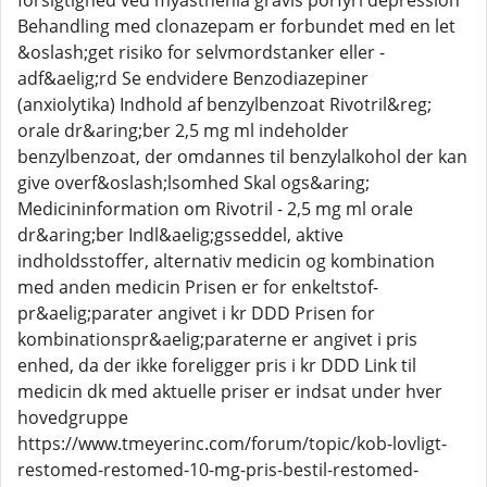
forsigtighed ved myasthenia gravis porfyri depression
Behandling med clonazepam er forbundet med en let
&oslash;get risiko for selvmordstanker eller -
adf&aelig;rd Se endvidere Benzodiazepiner
(anxiolytika) Indhold af benzylbenzoat Rivotril&reg;
orale dr&aring;ber 2,5 mg ml indeholder
benzylbenzoat, der omdannes til benzylalkohol der kan
give overf&oslash;lsomhed Skal ogs&aring;
Medicininformation om Rivotril - 2,5 mg ml orale
dr&aring;ber Indl&aelig;gsseddel, aktive
indholdsstoffer, alternativ medicin og kombination
med anden medicin Prisen er for enkeltstof-
pr&aelig;parater angivet i kr DDD Prisen for
kombinationspr&aelig;paraterne er angivet i pris
enhed, da der ikke foreligger pris i kr DDD Link til
medicin dk med aktuelle priser er indsat under hver
hovedgruppe
https://www.tmeyerinc.com/forum/topic/kob-lovligt-
restomed-restomed-10-mg-pris-bestil-restomed-