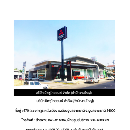
บริษัท มิตซูไทยยนต์ จำกัด (สำนักงานใหญ่)
ที่อยู่ : 570 ถ.ชยางกูร ต.ในเมือง อ.เมืองอุบลราชธานี จ.อุบลราชธานี 34000
โทรศัพท์ : ฝ่ายขาย 045-311884, ฝ่ายศูนย์บริการ 086-4600569
เวลาทำการ : จ-ส 08.00-17.00 น. เว้นวันหยุดนักขัตฤกษ์