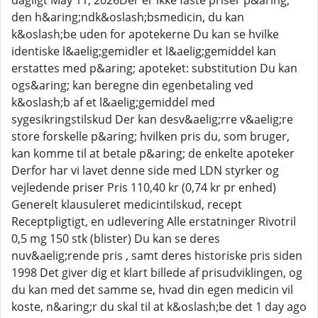
dagligt May 11, 2026Der er ikke faste priser p&aring;
den h&aring;ndk&oslash;bsmedicin, du kan
k&oslash;be uden for apotekerne Du kan se hvilke
identiske l&aelig;gemidler et l&aelig;gemiddel kan
erstattes med p&aring; apoteket: substitution Du kan
ogs&aring; kan beregne din egenbetaling ved
k&oslash;b af et l&aelig;gemiddel med
sygesikringstilskud Der kan desv&aelig;rre v&aelig;re
store forskelle p&aring; hvilken pris du, som bruger,
kan komme til at betale p&aring; de enkelte apoteker
Derfor har vi lavet denne side med LDN styrker og
vejledende priser Pris 110,40 kr (0,74 kr pr enhed)
Generelt klausuleret medicintilskud, recept
Receptpligtigt, en udlevering Alle erstatninger Rivotril
0,5 mg 150 stk (blister) Du kan se deres
nuv&aelig;rende pris , samt deres historiske pris siden
1998 Det giver dig et klart billede af prisudviklingen, og
du kan med det samme se, hvad din egen medicin vil
koste, n&aring;r du skal til at k&oslash;be det 1 day ago