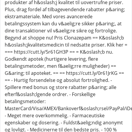
produkter af h&oslash;j kvalitet til uovertrufne priser.
Plus, drag fordel af tilbagevendende rabatter p&aring;
ekstramateriale. Med vores avancerede
betalingssystem kan du v&aelig;re sikker p&aring;, at
dine transaktioner vil v&aelig;re sikre og fortrolige.
Begynd at shoppe nu! Pris Clonazepam == K&oslash;b
h&oslash;jkvalitetsmedicin til nedsatte priser. Klik her =
=== https://cutt.ly/5r61GH3P == = K&oslash;b nu.
Godkendt apotek (hurtigere levering, flere
betalingsmetoder, men f&aelig;rre muligheder) ==
G&aring; til apoteket. == == https://cutt.ly/0r61JrKG ==
== - Hurtig forsendelse og absolut fortrolighed. -
Spillere med bonus og store rabatter p&aring; alle
efterf&oslash;lgende ordrer. - Forskellige
betalingsmetoder:
MasterCard/Visa/AMEX/Bankoverf&oslash;rsel/PayPal/iDe
- Meget mere overkommelig. - Farmaceutiske
egenskaber og dosering. - Fuldst&aelig;ndig anonymt
og lovligt. - Medicinerne til den bedste pris. - 100 %