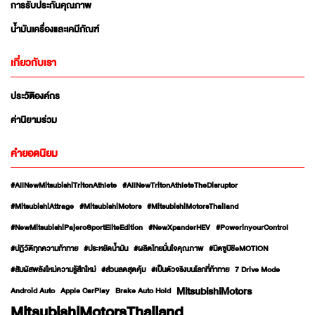
การรับประกันคุณภาพ
น้ำมันเครื่องและเคมีภัณฑ์
เกี่ยวกับเรา
ประวัติองค์กร
ค่านิยามร่วม
คำยอดนิยม
#AllNewMitsubishiTritonAthlete
#AllNewTritonAthleteTheDisruptor
#MitsubishiAttrage
#MitsubishiMotors
#MitsubishiMotorsThailand
#NewMitsubishiPajeroSportEliteEdition
#NewXpanderHEV
#PowerinyourControl
#ปฏิวัติทุกความท้าทาย
#ประหยัดน้ำมัน
#ผลิตไทยมั่นใจคุณภาพ
#มิตซูบิชิeMOTION
#สัมผัสพลังใหม่ความรู้สึกใหม่
#ส่วนลดสุดคุ้ม
#เป็นตัวจริงบนโลกที่ท้าทาย
7 Drive Mode
MitsubishiMotors
Android Auto
Apple CarPlay
Brake Auto Hold
MitsubishiMotorsThailand