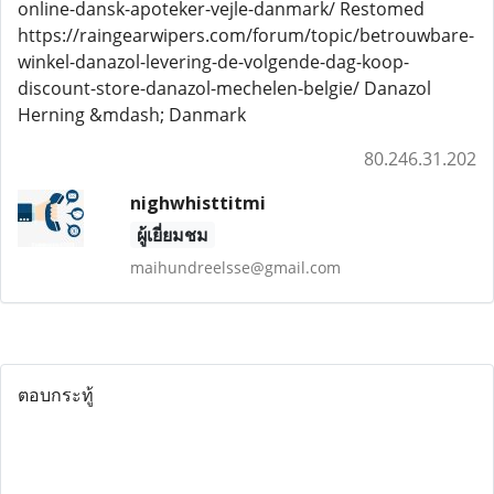
online-dansk-apoteker-vejle-danmark/ Restomed
https://raingearwipers.com/forum/topic/betrouwbare-
winkel-danazol-levering-de-volgende-dag-koop-
discount-store-danazol-mechelen-belgie/ Danazol
Herning &mdash; Danmark
80.246.31.202
nighwhisttitmi
ผู้เยี่ยมชม
maihundreelsse@gmail.com
ตอบกระทู้