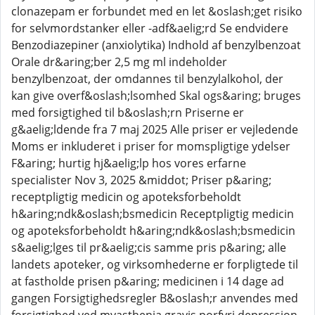
clonazepam er forbundet med en let &oslash;get risiko
for selvmordstanker eller -adf&aelig;rd Se endvidere
Benzodiazepiner (anxiolytika) Indhold af benzylbenzoat
Orale dr&aring;ber 2,5 mg ml indeholder
benzylbenzoat, der omdannes til benzylalkohol, der
kan give overf&oslash;lsomhed Skal ogs&aring; bruges
med forsigtighed til b&oslash;rn Priserne er
g&aelig;ldende fra 7 maj 2025 Alle priser er vejledende
Moms er inkluderet i priser for momspligtige ydelser
F&aring; hurtig hj&aelig;lp hos vores erfarne
specialister Nov 3, 2025 &middot; Priser p&aring;
receptpligtig medicin og apoteksforbeholdt
h&aring;ndk&oslash;bsmedicin Receptpligtig medicin
og apoteksforbeholdt h&aring;ndk&oslash;bsmedicin
s&aelig;lges til pr&aelig;cis samme pris p&aring; alle
landets apoteker, og virksomhederne er forpligtede til
at fastholde prisen p&aring; medicinen i 14 dage ad
gangen Forsigtighedsregler B&oslash;r anvendes med