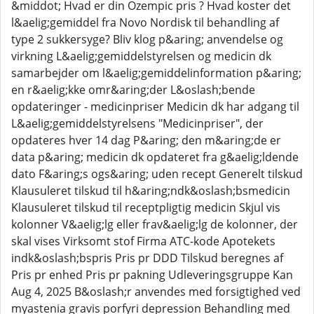
&middot; Hvad er din Ozempic pris ? Hvad koster det
l&aelig;gemiddel fra Novo Nordisk til behandling af
type 2 sukkersyge? Bliv klog p&aring; anvendelse og
virkning L&aelig;gemiddelstyrelsen og medicin dk
samarbejder om l&aelig;gemiddelinformation p&aring;
en r&aelig;kke omr&aring;der L&oslash;bende
opdateringer - medicinpriser Medicin dk har adgang til
L&aelig;gemiddelstyrelsens "Medicinpriser", der
opdateres hver 14 dag P&aring; den m&aring;de er
data p&aring; medicin dk opdateret fra g&aelig;ldende
dato F&aring;s ogs&aring; uden recept Generelt tilskud
Klausuleret tilskud til h&aring;ndk&oslash;bsmedicin
Klausuleret tilskud til receptpligtig medicin Skjul vis
kolonner V&aelig;lg eller frav&aelig;lg de kolonner, der
skal vises Virksomt stof Firma ATC-kode Apotekets
indk&oslash;bspris Pris pr DDD Tilskud beregnes af
Pris pr enhed Pris pr pakning Udleveringsgruppe Kan
Aug 4, 2025 B&oslash;r anvendes med forsigtighed ved
myastenia gravis porfyri depression Behandling med