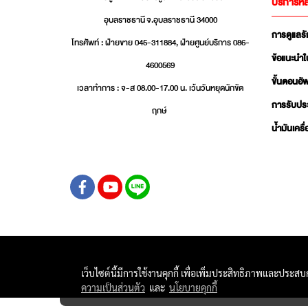
บริการหล
อุบลราชธานี จ.อุบลราชธานี 34000
การดูแลร
โทรศัพท์ : ฝ่ายขาย 045-311884, ฝ่ายศูนย์บริการ 086-
ข้อแนะนำใ
4600569
ขั้นตอนอ
เวลาทำการ : จ-ส 08.00-17.00 น. เว้นวันหยุดนักขัต
การรับปร
ฤกษ์
น้ำมันเครื
เว็บไซต์นี้มีการใช้งานคุกกี้ เพื่อเพิ่มประสิทธิภาพและประส
ความเป็นส่วนตัว
และ
นโยบายคุกกี้