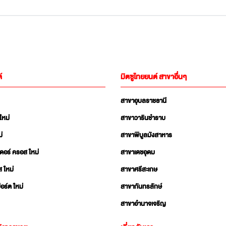
์
มิตซูไทยยนต์ สาขาอื่นๆ
สาขาอุบลราชธานี
ใหม่
สาขาวารินชำราบ
่
สาขาพิบูลมังสาหาร
เดอร์ ครอส ใหม่
สาขาเดชอุดม
ส ใหม่
สาขาศรีสะเกษ
อร์ต ใหม่
สาขากันทรลักษ์
สาขาอำนาจเจริญ