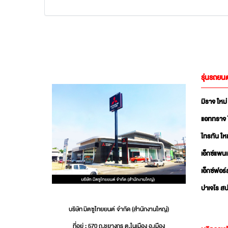
รุ่นรถยนต
มิราจ ใหม่
แอททราจ 
ไทรทัน ใหม
เอ็กซ์แพน
เอ็กซ์ฟอร์
ปาเจโร สป
บริษัท มิตซูไทยยนต์ จำกัด (สำนักงานใหญ่)
ที่อยู่ : 570 ถ.ชยางกูร ต.ในเมือง อ.เมือง