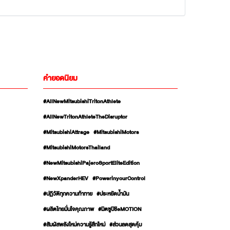
คำยอดนิยม
#AllNewMitsubishiTritonAthlete
#AllNewTritonAthleteTheDisruptor
#MitsubishiAttrage
#MitsubishiMotors
#MitsubishiMotorsThailand
#NewMitsubishiPajeroSportEliteEdition
#NewXpanderHEV
#PowerinyourControl
#ปฏิวัติทุกความท้าทาย
#ประหยัดน้ำมัน
#ผลิตไทยมั่นใจคุณภาพ
#มิตซูบิชิeMOTION
#สัมผัสพลังใหม่ความรู้สึกใหม่
#ส่วนลดสุดคุ้ม