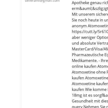
seilerami@gmail.com
Apotheke genau rich
erm&auml;&szlig;igt
Mit unserem sichere
Sie noch heute in u
anonym Atomoxetine
https://cutt.ly/5r
aber weniger Option
und absolute Vertr
MasterCard/Visa/AME
Pharmazeutische Eig
Medikamente. - Ihre
online kaufen Atom
Atomoxetine ohne R
kaufen Atomoxetine
Atomoxetine kaufen
kaufen Wie komme i
18mg ist es sorgf&a
Gesundheit mit die
query Nehmen Sie n