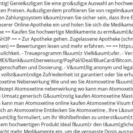
tig! Genie&szlig;en Sie eine gro&szlig;e Auswahl an hochw
en Preisen. Au&szlig;erdem profitieren Sie von regelm&aum
n Zahlungssystem k&ouml;nnen Sie sicher sein, dass Ihre E
nserer Online-Apotheke ein und holen Sie sich die Medikame
 == Kaufen Sie hochwertige Medikamente zu erm&auml;&szlig
61GH3P == = Zur Apotheke gehen. Zugelassene Apotheke (sch
en) == Bewertungen lesen und mehr erfahren. == == https://
aulichkeit. - Treueprogramm f&uuml;r Vielk&auml;ufer. - V
X/Bank&uuml;berweisung/PayPal/iDeal/BlueCard/Bitcoin. - 
enschaften und Dosierung. - V&ouml;llig anonym und legal.
 vollst&auml;ndige Zufriedenheit ist garantiert oder Sie er
oxetine Nebenwirkung Wie und wo Sie Atomoxetine f&uuml;
ezept Atomoxetine nebenwirkung wo kann man Atomoxetin
 Umsatz generisch G&uuml;nstig kaufen Atomoxetine Maste
 kann man Atomoxetine online kaufen Atomoxetine Visum be
ch an Atomoxetine Entdecken Sie Atomoxetine , Ihre L&oum
uml;ltig formuliert, um Ihr Wohlbefinden zu unterst&uuml;
sem hochwertigen Produkt Ideal f&uuml;r den t&auml;gliche
icht mehr Medikamente ein, um die verpasste Dosis auszugl