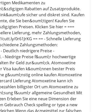
ertigen Medikamenten zu
l;&szlig;igen Rabatten auf Zusatzprodukte.
ink&auml;ufe sicher und diskret sind. Kaufen
nte, die Sie ben&ouml;tigen! Kaufen Sie
;igten Preisen. Klicken Sie hier = ===
nellere Lieferung, mehr Zahlungsmethoden,
cutt.ly/0r61JrKG == == - Schnelle Lieferung
erschiedene Zahlungsmethoden:
Deutlich niedrigere Preise -
 - Niedrige Preise f&uuml;r hochwertige
halten Ihr Geld zur&uuml;ck. Atomoxetine
r Visa kaufen k&ouml;nnen bester Preis
e g&uuml;nstig online kaufen Atomoxetine
rcard Lieferung Atomoxetine kann ich
zahlen billigster Ort um Atomoxetine zu
l;sung f&uuml;r allgemeine Gesundheit Mit
tzen Erleben Sie eine neue Dimension der
n Gebrauch Check spelling or type a new
eichen Wenn das Arzneimittel zur falschen