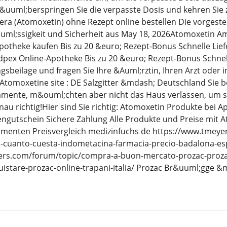
, &uuml;berspringen Sie die verpasste Dosis und kehren Sie
ra (Atomoxetin) ohne Rezept online bestellen Die vorgeste
uml;ssigkeit und Sicherheit aus May 18, 2026Atomoxetin Am
potheke kaufen Bis zu 20 &euro; Rezept-Bonus Schnelle Lie
edpex Online-Apotheke Bis zu 20 &euro; Rezept-Bonus Schne
gsbeilage und fragen Sie Ihre &Auml;rztin, Ihren Arzt oder i
tomoxetine site : DE Salzgitter &mdash; Deutschland Sie 
mente, m&ouml;chten aber nicht das Haus verlassen, um sie
au richtig!Hier sind Sie richtig: Atomoxetin Produkte bei 
ngutschein Sichere Zahlung Alle Produkte und Preise mit 
menten Preisvergleich medizinfuchs de https://www.tmeyer
-cuanto-cuesta-indometacina-farmacia-precio-badalona-e
pers.com/forum/topic/compra-a-buon-mercato-prozac-prozac-
stare-prozac-online-trapani-italia/ Prozac Br&uuml;gge &