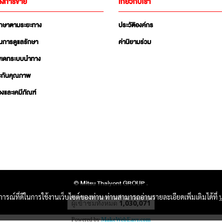
ังการขาย
เกี่ยวกับเรา
ักษาตามระยะทาง
ประวัติองค์กร
นการดูแลรักษา
ค่านิยามร่วม
ัพเดทระบบนำทาง
ะกันคุณภาพ
่องและเคมีภัณฑ์
© Mitsu Thaiyont GROUP .
บการณ์ที่ดีในการใช้งานเว็บไซต์ของท่าน ท่านสามารถอ่านรายละเอียดเพิ่มเติมได้ที่
ผู้เข้าชมวันนี้
515
Powered by
MakeWebEasy.com