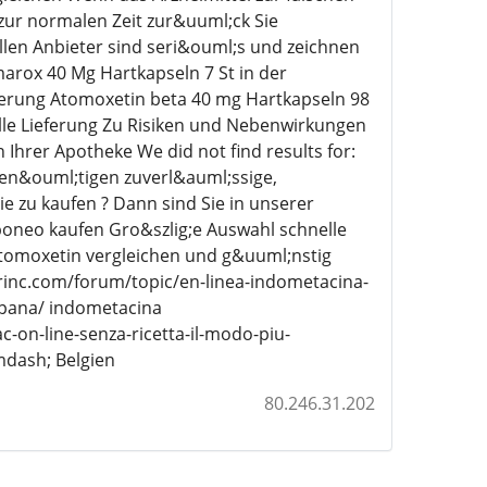
 zur normalen Zeit zur&uuml;ck Sie
llen Anbieter sind seri&ouml;s und zeichnen
arox 40 Mg Hartkapseln 7 St in der
ferung Atomoxetin beta 40 mg Hartkapseln 98
lle Lieferung Zu Risiken und Nebenwirkungen
n Ihrer Apotheke We did not find results for:
ben&ouml;tigen zuverl&auml;ssige,
 zu kaufen ? Dann sind Sie in unserer
Aponeo kaufen Gro&szlig;e Auswahl schnelle
Atomoxetin vergleichen und g&uuml;nstig
inc.com/forum/topic/en-linea-indometacina-
spana/ indometacina
on-line-senza-ricetta-il-modo-piu-
mdash; Belgien
80.246.31.202