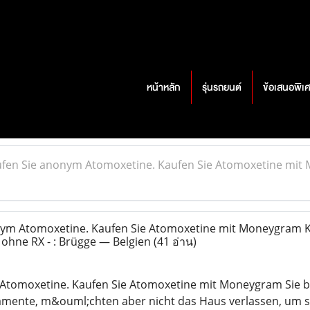
หน้าหลัก
รุ่นรถยนต์
ข้อเสนอพิเ
fen Sie anonym Atomoxetine. Kaufen Sie Atomoxetine mit
ym Atomoxetine. Kaufen Sie Atomoxetine mit Moneygram K
 ohne RX - : Brügge — Belgien
(41 อ่าน)
Atomoxetine. Kaufen Sie Atomoxetine mit Moneygram Sie b
ente, m&ouml;chten aber nicht das Haus verlassen, um sie