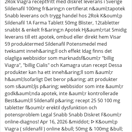
2Rok Viagra receptfritt med diskret leverans i Sverige
Sildenafil 100mg fr&aring;n certifierat n&auml;tapotek
Snabb leverans och trygg handel hos 2Rok K&ouml;p
Sildenafil 1A Farma Tablett 50mg Blister, 12tabletter
snabbt & enkelt fr&aring;n Apotek Hj&auml;rtat Smidig
leverans till ett apotek, ombud eller direkt hem Visar
59 produktermed Sildenafil Potensmedel med
tveksamt inneh&aring;ll och effekt Idag finns det
olagliga webbsidor som marknadsf&ouml;r "billig
Viagra", "billig Cialis" och Kamagra utan recept Dessa
produkter kan ha ett inneh&aring;ll som &auml;r
h&auml;lsofarligt Det beror p&aring; att produkter
som s&auml;ljs p&aring; webbsidor som inte &auml;r
godk&auml;nda apotek, inte &auml;r kontrollerade
Best&auml;ll Sildenafil p&aring; recept 25 50 100 mg
tabletter f&ouml;r erektil dysfunktion och
potensproblem Legal Snabb Snabb Diskret F&ouml;r
online-diagnos! Apr 16, 2026 &middot; ᐅ K&ouml;p
Viagra ( sildenafil ) online &bull; 50mg & 100mg &bull;