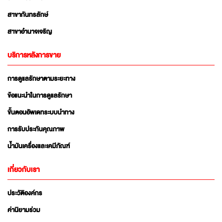
สาขากันทรลักษ์
สาขาอำนาจเจริญ
บริการหลังการขาย
การดูแลรักษาตามระยะทาง
ข้อแนะนำในการดูแลรักษา
ขั้นตอนอัพเดทระบบนำทาง
การรับประกันคุณภาพ
น้ำมันเครื่องและเคมีภัณฑ์
เกี่ยวกับเรา
ประวัติองค์กร
ค่านิยามร่วม