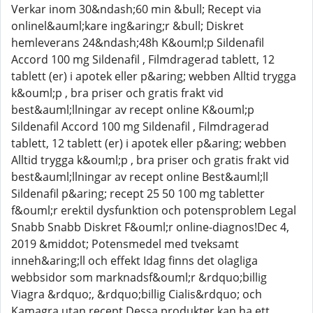
Verkar inom 30&ndash;60 min &bull; Recept via
onlinel&auml;kare ing&aring;r &bull; Diskret
hemleverans 24&ndash;48h K&ouml;p Sildenafil
Accord 100 mg Sildenafil , Filmdragerad tablett, 12
tablett (er) i apotek eller p&aring; webben Alltid trygga
k&ouml;p , bra priser och gratis frakt vid
best&auml;llningar av recept online K&ouml;p
Sildenafil Accord 100 mg Sildenafil , Filmdragerad
tablett, 12 tablett (er) i apotek eller p&aring; webben
Alltid trygga k&ouml;p , bra priser och gratis frakt vid
best&auml;llningar av recept online Best&auml;ll
Sildenafil p&aring; recept 25 50 100 mg tabletter
f&ouml;r erektil dysfunktion och potensproblem Legal
Snabb Snabb Diskret F&ouml;r online-diagnos!Dec 4,
2019 &middot; Potensmedel med tveksamt
inneh&aring;ll och effekt Idag finns det olagliga
webbsidor som marknadsf&ouml;r &rdquo;billig
Viagra &rdquo;, &rdquo;billig Cialis&rdquo; och
Kamagra utan recept Dessa produkter kan ha ett