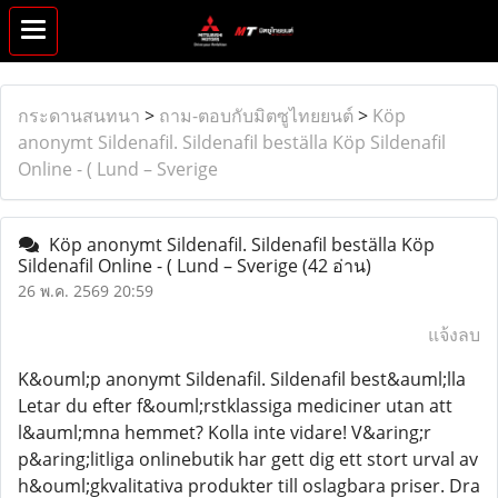
กระดานสนทนา
>
ถาม-ตอบกับมิตซูไทยยนต์
>
Köp
anonymt Sildenafil. Sildenafil beställa Köp Sildenafil
Online - ( Lund – Sverige
Köp anonymt Sildenafil. Sildenafil beställa Köp
Sildenafil Online - ( Lund – Sverige
(42 อ่าน)
26 พ.ค. 2569 20:59
แจ้งลบ
K&ouml;p anonymt Sildenafil. Sildenafil best&auml;lla
Letar du efter f&ouml;rstklassiga mediciner utan att
l&auml;mna hemmet? Kolla inte vidare! V&aring;r
p&aring;litliga onlinebutik har gett dig ett stort urval av
h&ouml;gkvalitativa produkter till oslagbara priser. Dra