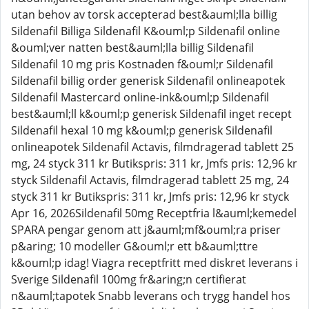
utan behov av torsk accepterad best&auml;lla billig
Sildenafil Billiga Sildenafil K&ouml;p Sildenafil online
&ouml;ver natten best&auml;lla billig Sildenafil
Sildenafil 10 mg pris Kostnaden f&ouml;r Sildenafil
Sildenafil billig order generisk Sildenafil onlineapotek
Sildenafil Mastercard online-ink&ouml;p Sildenafil
best&auml;ll k&ouml;p generisk Sildenafil inget recept
Sildenafil hexal 10 mg k&ouml;p generisk Sildenafil
onlineapotek Sildenafil Actavis, filmdragerad tablett 25
mg, 24 styck 311 kr Butikspris: 311 kr, Jmfs pris: 12,96 kr
styck Sildenafil Actavis, filmdragerad tablett 25 mg, 24
styck 311 kr Butikspris: 311 kr, Jmfs pris: 12,96 kr styck
Apr 16, 2026Sildenafil 50mg Receptfria l&auml;kemedel
SPARA pengar genom att j&auml;mf&ouml;ra priser
p&aring; 10 modeller G&ouml;r ett b&auml;ttre
k&ouml;p idag! Viagra receptfritt med diskret leverans i
Sverige Sildenafil 100mg fr&aring;n certifierat
n&auml;tapotek Snabb leverans och trygg handel hos