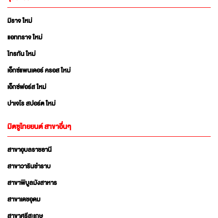
มิราจ ใหม่
แอททราจ ใหม่
ไทรทัน ใหม่
เอ็กซ์แพนเดอร์ ครอส ใหม่
เอ็กซ์ฟอร์ส ใหม่
ปาเจโร สปอร์ต ใหม่
มิตซูไทยยนต์ สาขาอื่นๆ
สาขาอุบลราชธานี
สาขาวารินชำราบ
สาขาพิบูลมังสาหาร
สาขาเดชอุดม
สาขาศรีสะเกษ