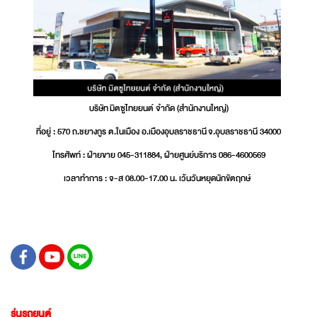
บริษัท มิตซูไทยยนต์ จำกัด (สำนักงานใหญ่)
ที่อยู่ : 570 ถ.ชยางกูร ต.ในเมือง อ.เมืองอุบลราชธานี จ.อุบลราชธานี 34000
โทรศัพท์ : ฝ่ายขาย 045-311884, ฝ่ายศูนย์บริการ 086-4600569
เวลาทำการ : จ-ส 08.00-17.00 น. เว้นวันหยุดนักขัตฤกษ์
รุ่นรถยนต์