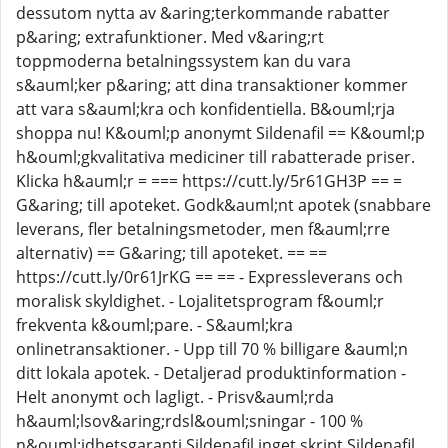
dessutom nytta av &aring;terkommande rabatter
p&aring; extrafunktioner. Med v&aring;rt
toppmoderna betalningssystem kan du vara
s&auml;ker p&aring; att dina transaktioner kommer
att vara s&auml;kra och konfidentiella. B&ouml;rja
shoppa nu! K&ouml;p anonymt Sildenafil == K&ouml;p
h&ouml;gkvalitativa mediciner till rabatterade priser.
Klicka h&auml;r = === https://cutt.ly/5r61GH3P == =
G&aring; till apoteket. Godk&auml;nt apotek (snabbare
leverans, fler betalningsmetoder, men f&auml;rre
alternativ) == G&aring; till apoteket. == ==
https://cutt.ly/0r61JrKG == == - Expressleverans och
moralisk skyldighet. - Lojalitetsprogram f&ouml;r
frekventa k&ouml;pare. - S&auml;kra
onlinetransaktioner. - Upp till 70 % billigare &auml;n
ditt lokala apotek. - Detaljerad produktinformation -
Helt anonymt och lagligt. - Prisv&auml;rda
h&auml;lsov&aring;rdsl&ouml;sningar - 100 %
n&ouml;jdhetsgaranti Sildenafil inget skript Sildenafil