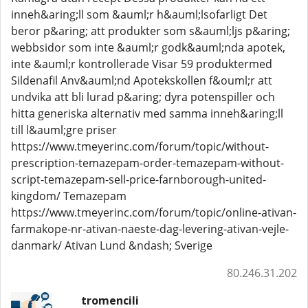
inneh&aring;ll som &auml;r h&auml;lsofarligt Det
beror p&aring; att produkter som s&auml;ljs p&aring;
webbsidor som inte &auml;r godk&auml;nda apotek,
inte &auml;r kontrollerade Visar 59 produktermed
Sildenafil Anv&auml;nd Apotekskollen f&ouml;r att
undvika att bli lurad p&aring; dyra potenspiller och
hitta generiska alternativ med samma inneh&aring;ll
till l&auml;gre priser
https://www.tmeyerinc.com/forum/topic/without-
prescription-temazepam-order-temazepam-without-
script-temazepam-sell-price-farnborough-united-
kingdom/ Temazepam
https://www.tmeyerinc.com/forum/topic/online-ativan-
farmakope-nr-ativan-naeste-dag-levering-ativan-vejle-
danmark/ Ativan Lund &ndash; Sverige
80.246.31.202
tromencili