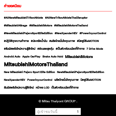
คำยอดนิยม
#AllNewMitsubishiTritonAthlete
#AllNewTritonAthleteTheDisruptor
#MitsubishiAttrage
#MitsubishiMotors
#MitsubishiMotorsThailand
#NewMitsubishiPajeroSportEliteEdition
#NewXpanderHEV
#PowerinyourControl
#ปฏิวัติทุกความท้าทาย
#ประหยัดน้ำมัน
#ผลิตไทยมั่นใจคุณภาพ
#มิตซูบิชิeMOTION
#สัมผัสพลังใหม่ความรู้สึกใหม่
#ส่วนลดสุดคุ้ม
#เป็นตัวจริงบนโลกที่ท้าทาย
7 Drive Mode
MitsubishiMotors
Android Auto
Apple CarPlay
Brake Auto Hold
MitsubishiMotorsThailand
New Mitsubishi Pajero Sport Elite Edition
NewMitsubishiPajeroSportEliteEdition
NewXpanderHEV
PowerinyourControl
ผลิตไทยมั่นใจคุณภาพ
มิตซูบิชิeMOTION
สัมผัสพลังใหม่ความรู้สึกใหม่
หน้าจอ LCD
เป็นตัวจริงบนโลกที่ท้าทาย
© Mitsu Thaiyont GROUP .
ผู้เข้าชมวันนี้
1