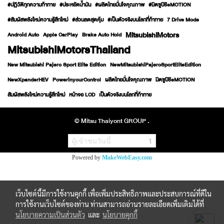
#ปฏิวัติทุกความท้าทาย
#ประหยัดน้ำมัน
#ผลิตไทยมั่นใจคุณภาพ
#มิตซูบิชิeMOTION
#สัมผัสพลังใหม่ความรู้สึกใหม่
#ส่วนลดสุดคุ้ม
#เป็นตัวจริงบนโลกที่ท้าทาย
7 Drive Mode
MitsubishiMotors
Android Auto
Apple CarPlay
Brake Auto Hold
MitsubishiMotorsThailand
New Mitsubishi Pajero Sport Elite Edition
NewMitsubishiPajeroSportEliteEdition
NewXpanderHEV
PowerinyourControl
ผลิตไทยมั่นใจคุณภาพ
มิตซูบิชิeMOTION
สัมผัสพลังใหม่ความรู้สึกใหม่
หน้าจอ LCD
เป็นตัวจริงบนโลกที่ท้าทาย
© Mitsu Thaiyont GROUP .
ผู้เข้าชมวันนี้
1
Powered by
MakeWebEasy.com
เว็บไซต์นี้มีการใช้งานคุกกี้ เพื่อเพิ่มประสิทธิภาพและประสบการณ์ที่ดีใน
การใช้งานเว็บไซต์ของท่าน ท่านสามารถอ่านรายละเอียดเพิ่มเติมได้ที่
นโยบายความเป็นส่วนตัว
และ
นโยบายคุกกี้