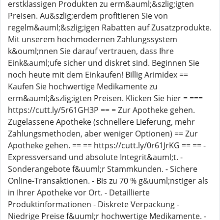
erstklassigen Produkten zu erm&auml;&szlig;igten
Preisen. Au&szlig;erdem profitieren Sie von
regelm&auml;&szlig;igen Rabatten auf Zusatzprodukte.
Mit unserem hochmodernen Zahlungssystem
k&ouml;nnen Sie darauf vertrauen, dass Ihre
Eink&auml;ufe sicher und diskret sind. Beginnen Sie
noch heute mit dem Einkaufen! Billig Arimidex ==
Kaufen Sie hochwertige Medikamente zu
erm&auml;&szlig;igten Preisen. Klicken Sie hier = ===
https://cutt.ly/5r61GH3P == = Zur Apotheke gehen.
Zugelassene Apotheke (schnellere Lieferung, mehr
Zahlungsmethoden, aber weniger Optionen) == Zur
Apotheke gehen. == == https://cutt.ly/0r61JrKG == == -
Expressversand und absolute Integrit&auml;t. -
Sonderangebote f&uuml;r Stammkunden. - Sichere
Online-Transaktionen. - Bis zu 70 % g&uuml;nstiger als
in Ihrer Apotheke vor Ort. - Detaillierte
Produktinformationen - Diskrete Verpackung -
Niedrige Preise f&uuml;r hochwertige Medikamente. -