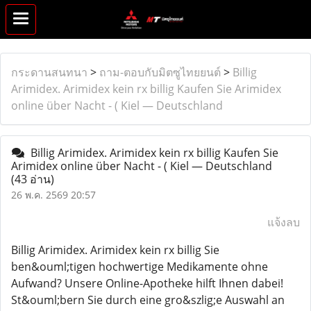
กระดานสนทนา
>
ถาม-ตอบกับมิตซูไทยยนต์
>
Billig
Arimidex. Arimidex kein rx billig Kaufen Sie Arimidex
online über Nacht - ( Kiel — Deutschland
Billig Arimidex. Arimidex kein rx billig Kaufen Sie
Arimidex online über Nacht - ( Kiel — Deutschland
(43 อ่าน)
26 พ.ค. 2569 20:57
แจ้งลบ
Billig Arimidex. Arimidex kein rx billig Sie
ben&ouml;tigen hochwertige Medikamente ohne
Aufwand? Unsere Online-Apotheke hilft Ihnen dabei!
St&ouml;bern Sie durch eine gro&szlig;e Auswahl an