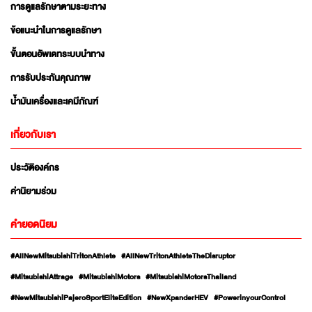
การดูแลรักษาตามระยะทาง
ข้อแนะนำในการดูแลรักษา
ขั้นตอนอัพเดทระบบนำทาง
การรับประกันคุณภาพ
น้ำมันเครื่องและเคมีภัณฑ์
เกี่ยวกับเรา
ประวัติองค์กร
ค่านิยามร่วม
คำยอดนิยม
#AllNewMitsubishiTritonAthlete
#AllNewTritonAthleteTheDisruptor
#MitsubishiAttrage
#MitsubishiMotors
#MitsubishiMotorsThailand
#NewMitsubishiPajeroSportEliteEdition
#NewXpanderHEV
#PowerinyourControl