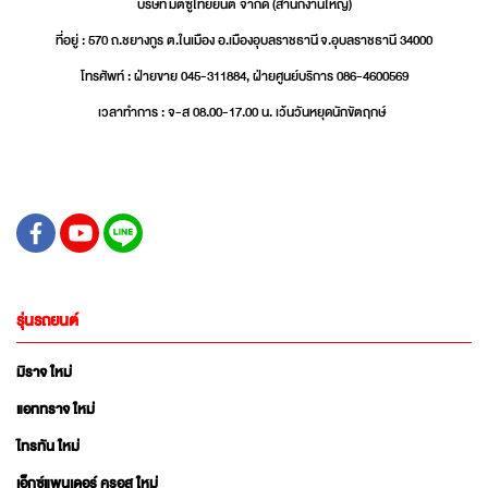
บริษัท มิตซูไทยยนต์ จำกัด (สำนักงานใหญ่)
ที่อยู่ : 570 ถ.ชยางกูร ต.ในเมือง อ.เมืองอุบลราชธานี จ.อุบลราชธานี 34000
โทรศัพท์ : ฝ่ายขาย 045-311884, ฝ่ายศูนย์บริการ 086-4600569
เวลาทำการ : จ-ส 08.00-17.00 น. เว้นวันหยุดนักขัตฤกษ์
รุ่นรถยนต์
มิราจ ใหม่
แอททราจ ใหม่
ไทรทัน ใหม่
เอ็กซ์แพนเดอร์ ครอส ใหม่