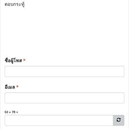
ตอบกระทู้
ชื่อผู้โพส
*
อีเมล
*
53 + 78 =