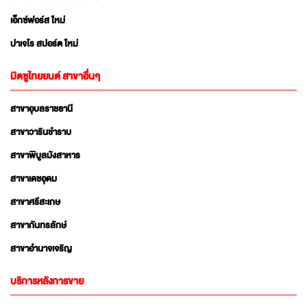
เอ็กซ์ฟอร์ส ใหม่
ปาเจโร สปอร์ต ใหม่
มิตซูไทยยนต์ สาขาอื่นๆ
สาขาอุบลราชธานี
สาขาวารินชำราบ
สาขาพิบูลมังสาหาร
สาขาเดชอุดม
สาขาศรีสะเกษ
สาขากันทรลักษ์
สาขาอำนาจเจริญ
บริการหลังการขาย