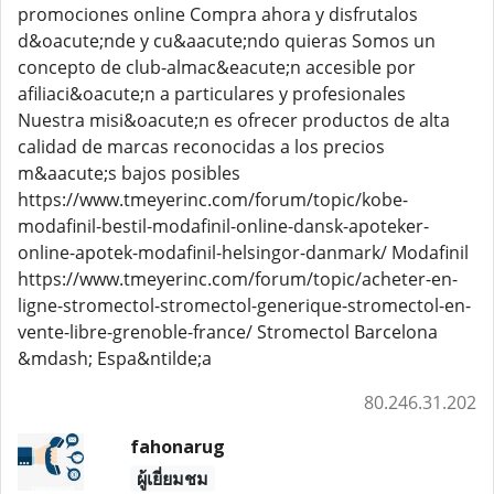
promociones online Compra ahora y disfrutalos
d&oacute;nde y cu&aacute;ndo quieras Somos un
concepto de club-almac&eacute;n accesible por
afiliaci&oacute;n a particulares y profesionales
Nuestra misi&oacute;n es ofrecer productos de alta
calidad de marcas reconocidas a los precios
m&aacute;s bajos posibles
https://www.tmeyerinc.com/forum/topic/kobe-
modafinil-bestil-modafinil-online-dansk-apoteker-
online-apotek-modafinil-helsingor-danmark/ Modafinil
https://www.tmeyerinc.com/forum/topic/acheter-en-
ligne-stromectol-stromectol-generique-stromectol-en-
vente-libre-grenoble-france/ Stromectol Barcelona
&mdash; Espa&ntilde;a
80.246.31.202
fahonarug
ผู้เยี่ยมชม