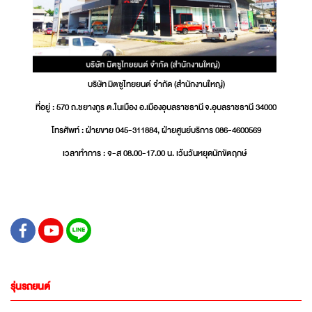
บริษัท มิตซูไทยยนต์ จำกัด (สำนักงานใหญ่)
ที่อยู่ : 570 ถ.ชยางกูร ต.ในเมือง อ.เมืองอุบลราชธานี จ.อุบลราชธานี 34000
โทรศัพท์ : ฝ่ายขาย 045-311884, ฝ่ายศูนย์บริการ 086-4600569
เวลาทำการ : จ-ส 08.00-17.00 น. เว้นวันหยุดนักขัตฤกษ์
รุ่นรถยนต์