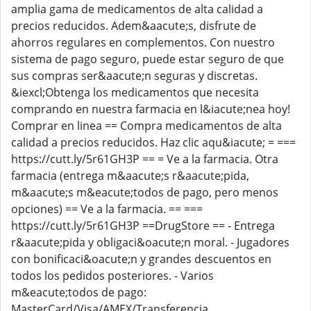
amplia gama de medicamentos de alta calidad a
precios reducidos. Adem&aacute;s, disfrute de
ahorros regulares en complementos. Con nuestro
sistema de pago seguro, puede estar seguro de que
sus compras ser&aacute;n seguras y discretas.
&iexcl;Obtenga los medicamentos que necesita
comprando en nuestra farmacia en l&iacute;nea hoy!
Comprar en linea == Compra medicamentos de alta
calidad a precios reducidos. Haz clic aqu&iacute; = ===
https://cutt.ly/5r61GH3P == = Ve a la farmacia. Otra
farmacia (entrega m&aacute;s r&aacute;pida,
m&aacute;s m&eacute;todos de pago, pero menos
opciones) == Ve a la farmacia. == ===
https://cutt.ly/5r61GH3P ==DrugStore == - Entrega
r&aacute;pida y obligaci&oacute;n moral. - Jugadores
con bonificaci&oacute;n y grandes descuentos en
todos los pedidos posteriores. - Varios
m&eacute;todos de pago:
MasterCard/Visa/AMEX/Transferencia