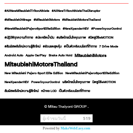
#AllNewMitsubishiTritonAthlete
#AllNewTritonAthleteTheDisruptor
#MitsubishiAttrage
#MitsubishiMotors
#MitsubishiMotorsThailand
#NewMitsubishiPajeroSportEliteEdition
#NewXpanderHEV
#PowerinyourControl
#ปฏิวัติทุกความท้าทาย
#ประหยัดน้ำมัน
#ผลิตไทยมั่นใจคุณภาพ
#มิตซูบิชิeMOTION
#สัมผัสพลังใหม่ความรู้สึกใหม่
#ส่วนลดสุดคุ้ม
#เป็นตัวจริงบนโลกที่ท้าทาย
7 Drive Mode
MitsubishiMotors
Android Auto
Apple CarPlay
Brake Auto Hold
MitsubishiMotorsThailand
New Mitsubishi Pajero Sport Elite Edition
NewMitsubishiPajeroSportEliteEdition
NewXpanderHEV
PowerinyourControl
ผลิตไทยมั่นใจคุณภาพ
มิตซูบิชิeMOTION
สัมผัสพลังใหม่ความรู้สึกใหม่
หน้าจอ LCD
เป็นตัวจริงบนโลกที่ท้าทาย
© Mitsu Thaiyont GROUP .
ผู้เข้าชมวันนี้
519
Powered by
MakeWebEasy.com