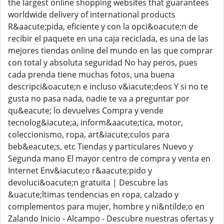
the largest online shopping websites that guarantees
worldwide delivery of international products
R&aacute;pida, eficiente y con la opci&oacute;n de
recibir el paquete en una caja reciclada, es una de las
mejores tiendas online del mundo en las que comprar
con total y absoluta seguridad No hay peros, pues
cada prenda tiene muchas fotos, una buena
descripci&oacute;n e incluso v&iacute;deos Y si no te
gusta no pasa nada, nadie te va a preguntar por
qu&eacute; lo devuelves Compra y vende
tecnolog&iacute;a, inform&aacute;tica, motor,
coleccionismo, ropa, art&iacute;culos para
beb&eacute;s, etc Tiendas y particulares Nuevo y
Segunda mano El mayor centro de compra y venta en
Internet Env&iacute;o r&aacute;pido y
devoluci&oacute;n gratuita | Descubre las
&uacute;ltimas tendencias en ropa, calzado y
complementos para mujer, hombre y ni&ntilde;o en
Zalando Inicio - Alcampo - Descubre nuestras ofertas y