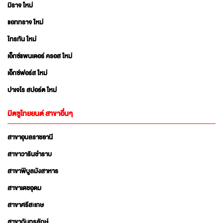
มิราจ ใหม่
แอททราจ ใหม่
ไทรทัน ใหม่
เอ็กซ์แพนเดอร์ ครอส ใหม่
เอ็กซ์ฟอร์ส ใหม่
ปาเจโร สปอร์ต ใหม่
มิตซูไทยยนต์ สาขาอื่นๆ
สาขาอุบลราชธานี
สาขาวารินชำราบ
สาขาพิบูลมังสาหาร
สาขาเดชอุดม
สาขาศรีสะเกษ
สาขากันทรลักษ์