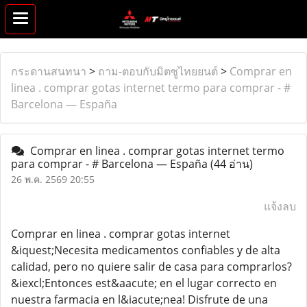
กระดานสนทนา
>
ถาม-ตอบกับมิตซูไทยยนต์
>
Comprar en
linea . comprar gotas internet termo para comprar - #
Barcelona — España
Comprar en linea . comprar gotas internet termo
para comprar - # Barcelona — España
(44 อ่าน)
26 พ.ค. 2569 20:55
แจ้งลบ
Comprar en linea . comprar gotas internet
&iquest;Necesita medicamentos confiables y de alta
calidad, pero no quiere salir de casa para comprarlos?
&iexcl;Entonces est&aacute; en el lugar correcto en
nuestra farmacia en l&iacute;nea! Disfrute de una