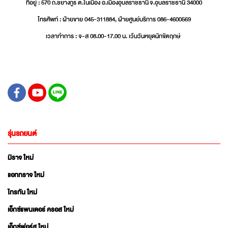
ที่อยู่ : 570 ถ.ชยางกูร ต.ในเมือง อ.เมืองอุบลราชธานี จ.อุบลราชธานี 34000
โทรศัพท์ : ฝ่ายขาย 045-311884, ฝ่ายศูนย์บริการ 086-4600569
เวลาทำการ : จ-ส 08.00-17.00 น. เว้นวันหยุดนักขัตฤกษ์
รุ่นรถยนต์
มิราจ ใหม่
แอททราจ ใหม่
ไทรทัน ใหม่
เอ็กซ์แพนเดอร์ ครอส ใหม่
เอ็กซ์ฟอร์ส ใหม่