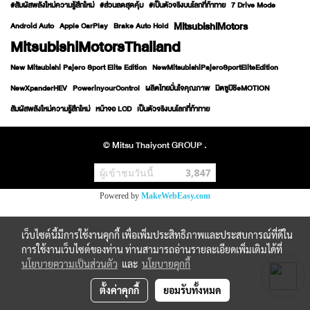
#สัมผัสพลังใหม่ความรู้สึกใหม่
#ส่วนลดสุดคุ้ม
#เป็นตัวจริงบนโลกที่ท้าทาย
7 Drive Mode
MitsubishiMotors
Android Auto
Apple CarPlay
Brake Auto Hold
MitsubishiMotorsThailand
New Mitsubishi Pajero Sport Elite Edition
NewMitsubishiPajeroSportEliteEdition
NewXpanderHEV
PowerinyourControl
ผลิตไทยมั่นใจคุณภาพ
มิตซูบิชิeMOTION
สัมผัสพลังใหม่ความรู้สึกใหม่
หน้าจอ LCD
เป็นตัวจริงบนโลกที่ท้าทาย
© Mitsu Thaiyont GROUP .
ผู้เข้าชมวันนี้
3,847
Powered by
MakeWebEasy.com
เว็บไซต์นี้มีการใช้งานคุกกี้ เพื่อเพิ่มประสิทธิภาพและประสบการณ์ที่ดีใน
การใช้งานเว็บไซต์ของท่าน ท่านสามารถอ่านรายละเอียดเพิ่มเติมได้ที่
นโยบายความเป็นส่วนตัว
และ
นโยบายคุกกี้
ตั้งค่าคุกกี้
ยอมรับทั้งหมด