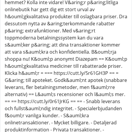
hemmet? Kolla inte vidare! V&aring;r p&aring;litliga
onlinebutik har gett dig ett stort urval av
h&ouml;gkvalitativa produkter till oslagbara priser. Dra
dessutom nytta av &aring;terkommande rabatter
p&aring; extrafunktioner. Med v&aring;rt
toppmoderna betalningssystem kan du vara
s&auml;ker p&aring; att dina transaktioner kommer
att vara s&auml;kra och konfidentiella. B&ouml;rja
shoppa nu! K&ouml;p anonymt Diazepam == K&ouml;p
h&ouml;gkvalitativa mediciner till rabatterade priser.
Klicka h&auml;r = === https://cutt.ly/5r61GH3P == =
G&aring; till apoteket. Godk&auml;nt apotek (snabbare
leverans, fler betalningsmetoder, men f&auml;rre
alternativ) == L&auml;s recensioner och l&auml;s mer.
== == https://cutt.ly/0r61JrKG == == - Snabb leverans
och fullst&auml;ndig integritet. - Specialerbjudanden
f&ouml;r vanliga kunder. - S&auml;kra
onlinetransaktioner. - Mycket billigare. - Detaljerad
produktinformation - Privata transaktioner. -