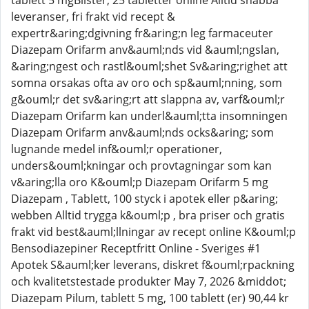
tablett 5 mgBlister, 25 tabletter online Alltid snabba
leveranser, fri frakt vid recept &
expertr&aring;dgivning fr&aring;n leg farmaceuter
Diazepam Orifarm anv&auml;nds vid &auml;ngslan,
&aring;ngest och rastl&ouml;shet Sv&aring;righet att
somna orsakas ofta av oro och sp&auml;nning, som
g&ouml;r det sv&aring;rt att slappna av, varf&ouml;r
Diazepam Orifarm kan underl&auml;tta insomningen
Diazepam Orifarm anv&auml;nds ocks&aring; som
lugnande medel inf&ouml;r operationer,
unders&ouml;kningar och provtagningar som kan
v&aring;lla oro K&ouml;p Diazepam Orifarm 5 mg
Diazepam , Tablett, 100 styck i apotek eller p&aring;
webben Alltid trygga k&ouml;p , bra priser och gratis
frakt vid best&auml;llningar av recept online K&ouml;p
Bensodiazepiner Receptfritt Online - Sveriges #1
Apotek S&auml;ker leverans, diskret f&ouml;rpackning
och kvalitetstestade produkter May 7, 2026 &middot;
Diazepam Pilum, tablett 5 mg, 100 tablett (er) 90,44 kr