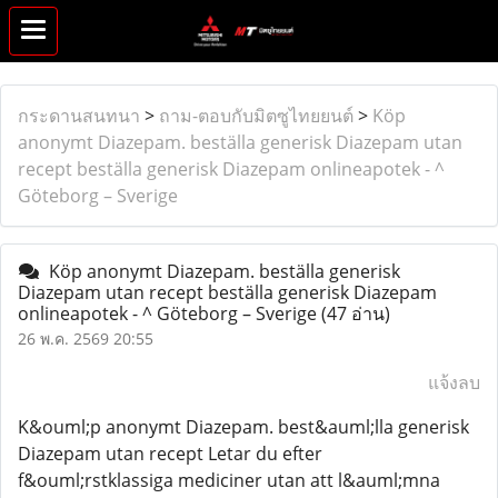
กระดานสนทนา
>
ถาม-ตอบกับมิตซูไทยยนต์
>
Köp
anonymt Diazepam. beställa generisk Diazepam utan
recept beställa generisk Diazepam onlineapotek - ^
Göteborg – Sverige
Köp anonymt Diazepam. beställa generisk
Diazepam utan recept beställa generisk Diazepam
onlineapotek - ^ Göteborg – Sverige
(47 อ่าน)
26 พ.ค. 2569 20:55
แจ้งลบ
K&ouml;p anonymt Diazepam. best&auml;lla generisk
Diazepam utan recept Letar du efter
f&ouml;rstklassiga mediciner utan att l&auml;mna