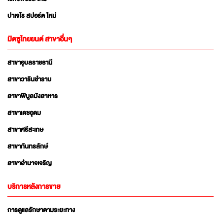
ปาเจโร สปอร์ต ใหม่
มิตซูไทยยนต์ สาขาอื่นๆ
สาขาอุบลราชธานี
สาขาวารินชำราบ
สาขาพิบูลมังสาหาร
สาขาเดชอุดม
สาขาศรีสะเกษ
สาขากันทรลักษ์
สาขาอำนาจเจริญ
บริการหลังการขาย
การดูแลรักษาตามระยะทาง