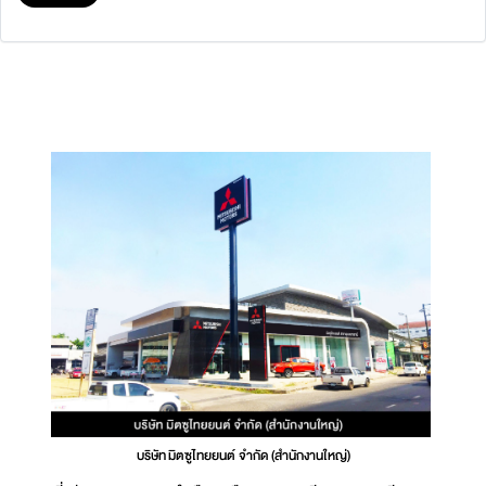
บริษัท มิตซูไทยยนต์ จำกัด (สำนักงานใหญ่)