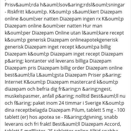
Prisv&auml;rda h&auml;lsov&aring;rdsl&ouml;sningar
- Riskfritt k&ouml;p. K&ouml;p s&auml;kert Diazepam
online &ouml;ver natten Diazepam ingen rx K&ouml;p
Diazepam online &ouml;ver natten Hur man
k&ouml;per Diazepam Online utan l&auml;kare recept
k&ouml;p generisk Diazepam onlineapotekgenerisk
generisk Diazepam inget recept k&ouml;pa billig
Diazepam k&ouml;p Diazepam inget recept Diazepam
p&aring; kontanter vid leverans billiga Diazepam
Diazepam pris Diazepam billig order Diazepam online
best&auml;lla L&auml;gsta Diazepam Priser p&aring;
Internet K&ouml;p Diazepam mastercard k&ouml;p
diazepam och befria dig fr&aring;n &aring;ngest,
muskelspasmer, anfall p&aring; nolltid Best&auml;ll nu
och f&aring; paket inom 24 timmar i Sverige K&ouml;p
dina receptbelagda Diazepam Pilum, tablett 5 mg - 100
tablett (er) hos apotea se - R&aring;dgivning, snabb
leverans och fri frakt! Best&auml;ll Diazepam Accord,