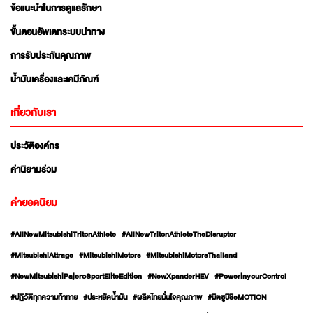
ข้อแนะนำในการดูแลรักษา
ขั้นตอนอัพเดทระบบนำทาง
การรับประกันคุณภาพ
น้ำมันเครื่องและเคมีภัณฑ์
เกี่ยวกับเรา
ประวัติองค์กร
ค่านิยามร่วม
คำยอดนิยม
#AllNewMitsubishiTritonAthlete
#AllNewTritonAthleteTheDisruptor
#MitsubishiAttrage
#MitsubishiMotors
#MitsubishiMotorsThailand
#NewMitsubishiPajeroSportEliteEdition
#NewXpanderHEV
#PowerinyourControl
#ปฏิวัติทุกความท้าทาย
#ประหยัดน้ำมัน
#ผลิตไทยมั่นใจคุณภาพ
#มิตซูบิชิeMOTION