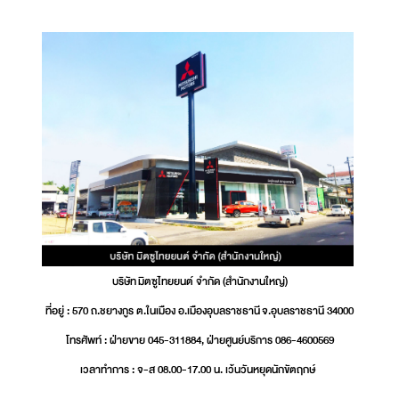
บริษัท มิตซูไทยยนต์ จำกัด (สำนักงานใหญ่)
ที่อยู่ : 570 ถ.ชยางกูร ต.ในเมือง อ.เมืองอุบลราชธานี จ.อุบลราชธานี 34000
โทรศัพท์ : ฝ่ายขาย 045-311884, ฝ่ายศูนย์บริการ 086-4600569
เวลาทำการ : จ-ส 08.00-17.00 น. เว้นวันหยุดนักขัตฤกษ์