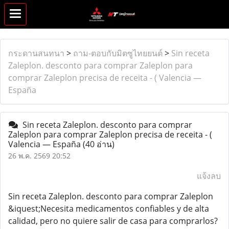
กระดานสนทนา
>
ถาม-ตอบกับมิตซูไทยยนต์
>
Sin receta
Zaleplon. desconto para comprar Zaleplon para
comprar Zaleplon precisa de receita - ( Valencia —
España
Sin receta Zaleplon. desconto para comprar
Zaleplon para comprar Zaleplon precisa de receita - (
Valencia — España
(40 อ่าน)
26 พ.ค. 2569 20:52
แจ้งลบ
Sin receta Zaleplon. desconto para comprar Zaleplon
&iquest;Necesita medicamentos confiables y de alta
calidad, pero no quiere salir de casa para comprarlos?