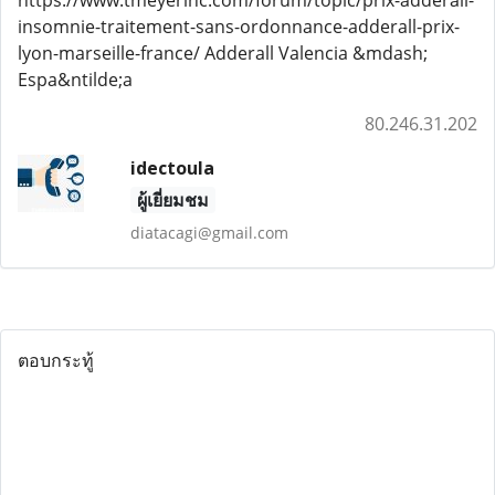
https://www.tmeyerinc.com/forum/topic/prix-adderall-
insomnie-traitement-sans-ordonnance-adderall-prix-
lyon-marseille-france/ Adderall Valencia &mdash;
Espa&ntilde;a
80.246.31.202
idectoula
ผู้เยี่ยมชม
diatacagi@gmail.com
ตอบกระทู้