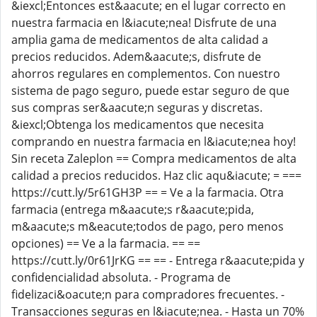
&iexcl;Entonces est&aacute; en el lugar correcto en
nuestra farmacia en l&iacute;nea! Disfrute de una
amplia gama de medicamentos de alta calidad a
precios reducidos. Adem&aacute;s, disfrute de
ahorros regulares en complementos. Con nuestro
sistema de pago seguro, puede estar seguro de que
sus compras ser&aacute;n seguras y discretas.
&iexcl;Obtenga los medicamentos que necesita
comprando en nuestra farmacia en l&iacute;nea hoy!
Sin receta Zaleplon == Compra medicamentos de alta
calidad a precios reducidos. Haz clic aqu&iacute; = ===
https://cutt.ly/5r61GH3P == = Ve a la farmacia. Otra
farmacia (entrega m&aacute;s r&aacute;pida,
m&aacute;s m&eacute;todos de pago, pero menos
opciones) == Ve a la farmacia. == ==
https://cutt.ly/0r61JrKG == == - Entrega r&aacute;pida y
confidencialidad absoluta. - Programa de
fidelizaci&oacute;n para compradores frecuentes. -
Transacciones seguras en l&iacute;nea. - Hasta un 70%