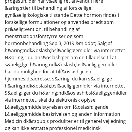
progestin, der har v&aelig;ret anvendt i flere
&aring;rtier til behandling af forskellige
gyn&aelig;kologiske tilstande Dette hormon findes i
forskellige formulationer og anvendes bredt som
pr&aelig;vention, til behandling af
menstruationsforstyrrelser og som
hormonbehandling Sep 3, 2019 &middot; Salg af
h&aring;ndk&oslash;bsl&aelig;gemidler via internettet
N&aring;r du ans&oslash;ger om en tilladelse til at
s&aelig;lge h&aring;ndk&oslash;bsl&aelig;gemidler,
har du mulighed for at tilf&oslash;je en
hjemmesideadresse, s&aring; du kan s&aelig;lge
h&aring;ndk&oslash;bsl&aelig;gemidler via internettet
S&aelig;lger du h&aring;ndk&oslash;bsl&aelig;gemidler
via internettet, skal du elektronisk oplyse
L&aelig;gemiddelstyrelsen om f&oslash;lgende:
L&aelig;gemiddelbeskrivelsen og anden information i
Medicin dk&rsquo;s produkter er til generel vejledning
og kan ikke erstatte professionel medicinsk