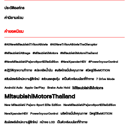
ประวัติองค์กร
ค่านิยามร่วม
คำยอดนิยม
#AllNewMitsubishiTritonAthlete
#AllNewTritonAthleteTheDisruptor
#MitsubishiAttrage
#MitsubishiMotors
#MitsubishiMotorsThailand
#NewMitsubishiPajeroSportEliteEdition
#NewXpanderHEV
#PowerinyourControl
#ปฏิวัติทุกความท้าทาย
#ประหยัดน้ำมัน
#ผลิตไทยมั่นใจคุณภาพ
#มิตซูบิชิeMOTION
#สัมผัสพลังใหม่ความรู้สึกใหม่
#ส่วนลดสุดคุ้ม
#เป็นตัวจริงบนโลกที่ท้าทาย
7 Drive Mode
MitsubishiMotors
Android Auto
Apple CarPlay
Brake Auto Hold
MitsubishiMotorsThailand
New Mitsubishi Pajero Sport Elite Edition
NewMitsubishiPajeroSportEliteEdition
NewXpanderHEV
PowerinyourControl
ผลิตไทยมั่นใจคุณภาพ
มิตซูบิชิeMOTION
สัมผัสพลังใหม่ความรู้สึกใหม่
หน้าจอ LCD
เป็นตัวจริงบนโลกที่ท้าทาย