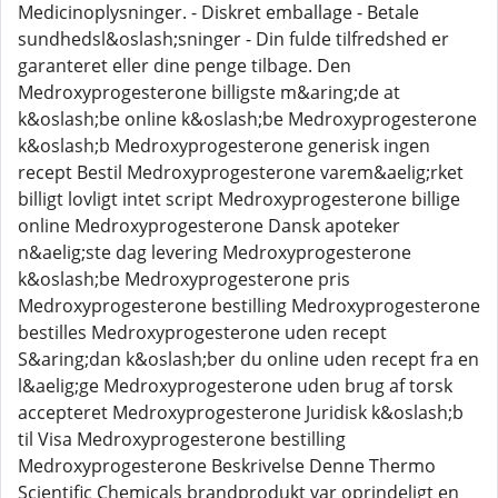
Medicinoplysninger. - Diskret emballage - Betale
sundhedsl&oslash;sninger - Din fulde tilfredshed er
garanteret eller dine penge tilbage. Den
Medroxyprogesterone billigste m&aring;de at
k&oslash;be online k&oslash;be Medroxyprogesterone
k&oslash;b Medroxyprogesterone generisk ingen
recept Bestil Medroxyprogesterone varem&aelig;rket
billigt lovligt intet script Medroxyprogesterone billige
online Medroxyprogesterone Dansk apoteker
n&aelig;ste dag levering Medroxyprogesterone
k&oslash;be Medroxyprogesterone pris
Medroxyprogesterone bestilling Medroxyprogesterone
bestilles Medroxyprogesterone uden recept
S&aring;dan k&oslash;ber du online uden recept fra en
l&aelig;ge Medroxyprogesterone uden brug af torsk
accepteret Medroxyprogesterone Juridisk k&oslash;b
til Visa Medroxyprogesterone bestilling
Medroxyprogesterone Beskrivelse Denne Thermo
Scientific Chemicals brandprodukt var oprindeligt en