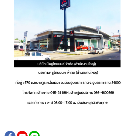
บริษัท มิตซูไทยยนต์ จำกัด (สำนักงานใหญ่)
ที่อยู่ : 570 ถ.ชยางกูร ต.ในเมือง อ.เมืองอุบลราชธานี จ.อุบลราชธานี 34000
โทรศัพท์ : ฝ่ายขาย 045-311884, ฝ่ายศูนย์บริการ 086-4600569
เวลาทำการ : จ-ส 08.00-17.00 น. เว้นวันหยุดนักขัตฤกษ์