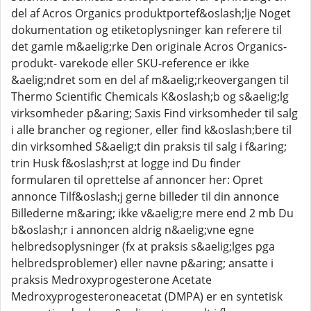
del af Acros Organics produktportef&oslash;lje Noget
dokumentation og etiketoplysninger kan referere til
det gamle m&aelig;rke Den originale Acros Organics-
produkt- varekode eller SKU-reference er ikke
&aelig;ndret som en del af m&aelig;rkeovergangen til
Thermo Scientific Chemicals K&oslash;b og s&aelig;lg
virksomheder p&aring; Saxis Find virksomheder til salg
i alle brancher og regioner, eller find k&oslash;bere til
din virksomhed S&aelig;t din praksis til salg i f&aring;
trin Husk f&oslash;rst at logge ind Du finder
formularen til oprettelse af annoncer her: Opret
annonce Tilf&oslash;j gerne billeder til din annonce
Billederne m&aring; ikke v&aelig;re mere end 2 mb Du
b&oslash;r i annoncen aldrig n&aelig;vne egne
helbredsoplysninger (fx at praksis s&aelig;lges pga
helbredsproblemer) eller navne p&aring; ansatte i
praksis Medroxyprogesterone Acetate
Medroxyprogesteroneacetat (DMPA) er en syntetisk