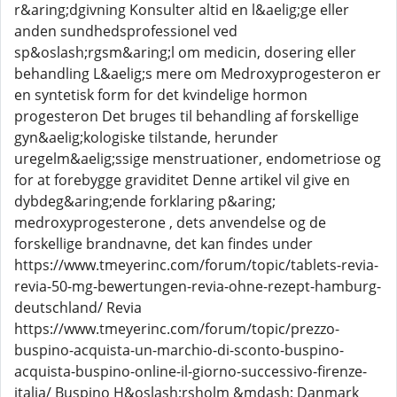
r&aring;dgivning Konsulter altid en l&aelig;ge eller
anden sundhedsprofessionel ved
sp&oslash;rgsm&aring;l om medicin, dosering eller
behandling L&aelig;s mere om Medroxyprogesteron er
en syntetisk form for det kvindelige hormon
progesteron Det bruges til behandling af forskellige
gyn&aelig;kologiske tilstande, herunder
uregelm&aelig;ssige menstruationer, endometriose og
for at forebygge graviditet Denne artikel vil give en
dybdeg&aring;ende forklaring p&aring;
medroxyprogesterone , dets anvendelse og de
forskellige brandnavne, det kan findes under
https://www.tmeyerinc.com/forum/topic/tablets-revia-
revia-50-mg-bewertungen-revia-ohne-rezept-hamburg-
deutschland/ Revia
https://www.tmeyerinc.com/forum/topic/prezzo-
buspino-acquista-un-marchio-di-sconto-buspino-
acquista-buspino-online-il-giorno-successivo-firenze-
italia/ Buspino H&oslash;rsholm &mdash; Danmark