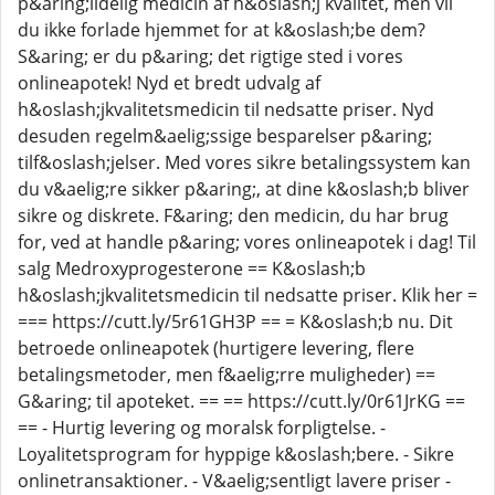
p&aring;lidelig medicin af h&oslash;j kvalitet, men vil
du ikke forlade hjemmet for at k&oslash;be dem?
S&aring; er du p&aring; det rigtige sted i vores
onlineapotek! Nyd et bredt udvalg af
h&oslash;jkvalitetsmedicin til nedsatte priser. Nyd
desuden regelm&aelig;ssige besparelser p&aring;
tilf&oslash;jelser. Med vores sikre betalingssystem kan
du v&aelig;re sikker p&aring;, at dine k&oslash;b bliver
sikre og diskrete. F&aring; den medicin, du har brug
for, ved at handle p&aring; vores onlineapotek i dag! Til
salg Medroxyprogesterone == K&oslash;b
h&oslash;jkvalitetsmedicin til nedsatte priser. Klik her =
=== https://cutt.ly/5r61GH3P == = K&oslash;b nu. Dit
betroede onlineapotek (hurtigere levering, flere
betalingsmetoder, men f&aelig;rre muligheder) ==
G&aring; til apoteket. == == https://cutt.ly/0r61JrKG ==
== - Hurtig levering og moralsk forpligtelse. -
Loyalitetsprogram for hyppige k&oslash;bere. - Sikre
onlinetransaktioner. - V&aelig;sentligt lavere priser -