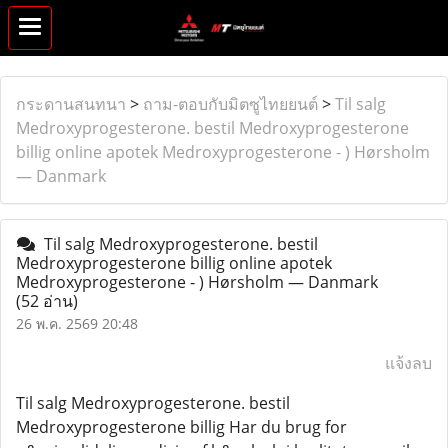
กระดานสนทนา
>
ถาม-ตอบกับมิตซูไทยยนต์
>
Til salg
Medroxyprogesterone. bestil Medroxyprogesterone
billig online apotek Medroxyprogesterone - ) Hørsholm
— Danmark
Til salg Medroxyprogesterone. bestil
Medroxyprogesterone billig online apotek
Medroxyprogesterone - ) Hørsholm — Danmark
(52 อ่าน)
26 พ.ค. 2569 20:48
แจ้งลบ
Til salg Medroxyprogesterone. bestil
Medroxyprogesterone billig Har du brug for