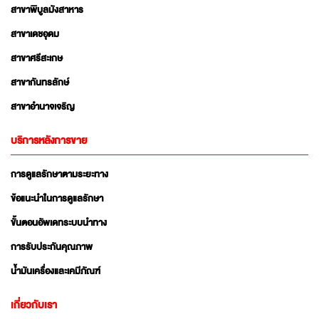
สาขาพิบูลมังสาหาร
สาขาเดชอุดม
สาขาศรีสะเกษ
สาขากันทรลักษ์
สาขาอำนาจเจริญ
บริการหลังการขาย
การดูแลรักษาตามระยะทาง
ข้อแนะนำในการดูแลรักษา
ขั้นตอนอัพเดทระบบนำทาง
การรับประกันคุณภาพ
น้ำมันเครื่องและเคมีภัณฑ์
เกี่ยวกับเรา