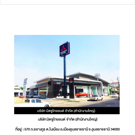
บริษัท มิตซูไทยยนต์ จำกัด (สำนักงานใหญ่)
ที่อยู่ : 570 ถ.ชยางกูร ต.ในเมือง อ.เมืองอุบลราชธานี จ.อุบลราชธานี 34000