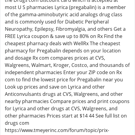
the Drugs com discount card which is accepted at
most U S pharmacies Lyrica (pregabalin) is a member
of the gamma-aminobutyric acid analogs drug class
and is commonly used for Diabetic Peripheral
Neuropathy, Epilepsy, Fibromyalgia, and others Get a
FREE Lyrica coupon & save up to 80% on Rx Find the
cheapest pharnacy deals with WellRx The cheapest
pharmacy for Pregabalin depends on your location
and dosage Rx com compares prices at CVS,
Walgreens, Walmart, Kroger, Costco, and thousands of
independent pharmacies Enter your ZIP code on Rx
com to find the lowest price for Pregabalin near you
Look up prices and save on Lyrica and other
Anticonvulsants drugs at CVS, Walgreens, and other
nearby pharmacies Compare prices and print coupons
for Lyrica and other drugs at CVS, Walgreens, and
other pharmacies Prices start at $14 44 See full list on
drugs com
https://www.tmeyerinc.com/forum/topic/prix-