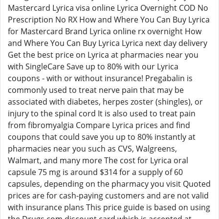
Mastercard Lyrica visa online Lyrica Overnight COD No
Prescription No RX How and Where You Can Buy Lyrica
for Mastercard Brand Lyrica online rx overnight How
and Where You Can Buy Lyrica Lyrica next day delivery
Get the best price on Lyrica at pharmacies near you
with SingleCare Save up to 80% with our Lyrica
coupons - with or without insurance! Pregabalin is
commonly used to treat nerve pain that may be
associated with diabetes, herpes zoster (shingles), or
injury to the spinal cord It is also used to treat pain
from fibromyalgia Compare Lyrica prices and find
coupons that could save you up to 80% instantly at
pharmacies near you such as CVS, Walgreens,
Walmart, and many more The cost for Lyrica oral
capsule 75 mg is around $314 for a supply of 60
capsules, depending on the pharmacy you visit Quoted
prices are for cash-paying customers and are not valid
with insurance plans This price guide is based on using