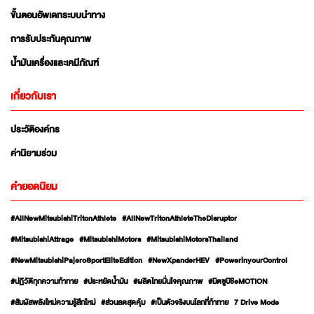
ขั้นตอนอัพเดทระบบนำทาง
การรับประกันคุณภาพ
น้ำมันเครื่องและเคมีภัณฑ์
เกี่ยวกับเรา
ประวัติองค์กร
ค่านิยามร่วม
คำยอดนิยม
#AllNewMitsubishiTritonAthlete
#AllNewTritonAthleteTheDisruptor
#MitsubishiAttrage
#MitsubishiMotors
#MitsubishiMotorsThailand
#NewMitsubishiPajeroSportEliteEdition
#NewXpanderHEV
#PowerinyourControl
#ปฏิวัติทุกความท้าทาย
#ประหยัดน้ำมัน
#ผลิตไทยมั่นใจคุณภาพ
#มิตซูบิชิeMOTION
#สัมผัสพลังใหม่ความรู้สึกใหม่
#ส่วนลดสุดคุ้ม
#เป็นตัวจริงบนโลกที่ท้าทาย
7 Drive Mode