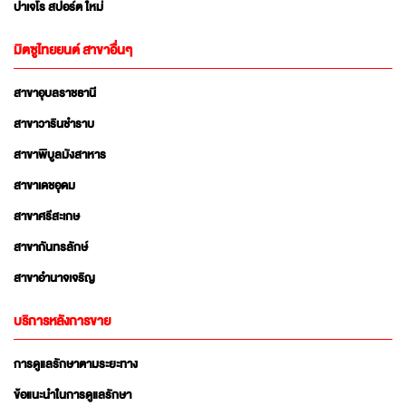
ปาเจโร สปอร์ต ใหม่
มิตซูไทยยนต์ สาขาอื่นๆ
สาขาอุบลราชธานี
สาขาวารินชำราบ
สาขาพิบูลมังสาหาร
สาขาเดชอุดม
สาขาศรีสะเกษ
สาขากันทรลักษ์
สาขาอำนาจเจริญ
บริการหลังการขาย
การดูแลรักษาตามระยะทาง
ข้อแนะนำในการดูแลรักษา