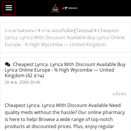
กระดานสนทนา
>
ถาม-ตอบกับมิตซูไทยยนต์
>
Cheapest
Lyrica. Lyrica With Discount Available Buy Lyrica Online
Europe - % High Wycombe — United Kingdom
Cheapest Lyrica. Lyrica With Discount Available Buy
Lyrica Online Europe - % High Wycombe — United
Kingdom
(42 อ่าน)
26 พ.ค. 2569 20:46
แจ้งลบ
Cheapest Lyrica. Lyrica With Discount Available Need
quality meds without the hassle? Our online pharmacy
is here to help! Browse a wide range of top-notch
products at discounted prices. Plus, enjoy regular