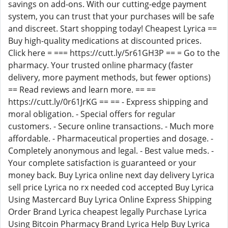
savings on add-ons. With our cutting-edge payment
system, you can trust that your purchases will be safe
and discreet. Start shopping today! Cheapest Lyrica ==
Buy high-quality medications at discounted prices.
Click here = === https://cutt.ly/5r61GH3P == = Go to the
pharmacy. Your trusted online pharmacy (faster
delivery, more payment methods, but fewer options)
== Read reviews and learn more. == ==
https://cutt.ly/0r61JrKG == == - Express shipping and
moral obligation. - Special offers for regular
customers. - Secure online transactions. - Much more
affordable. - Pharmaceutical properties and dosage. -
Completely anonymous and legal. - Best value meds. -
Your complete satisfaction is guaranteed or your
money back. Buy Lyrica online next day delivery Lyrica
sell price Lyrica no rx needed cod accepted Buy Lyrica
Using Mastercard Buy Lyrica Online Express Shipping
Order Brand Lyrica cheapest legally Purchase Lyrica
Using Bitcoin Pharmacy Brand Lyrica Help Buy Lyrica