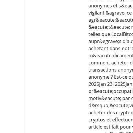
anonymes et s&eacut
vigilant &agrave; ce
agr&eacute;&eacute;
&eacute;t&eacute; m
telles que LocalBit
aupr&egrave;s d'aut
achetant dans notr
m&eacute;dicaments
comment acheter des
transactions anony
anonyme ? Est-ce qu
2025Jan 23, 2025Ja
pr&eacute;occupatio
motiv&eacute; par di
d&rsquo;&eacute;vit
acheter des crypto
cryptos et effectue
article est fait pou