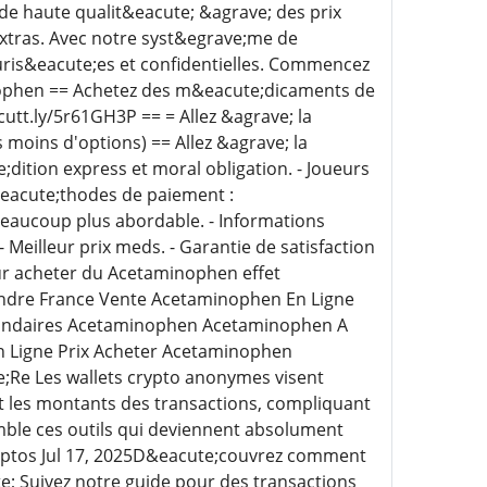
de haute qualit&eacute; &agrave; des prix
extras. Avec notre syst&egrave;me de
uris&eacute;es et confidentielles. Commencez
ophen == Achetez des m&eacute;dicaments de
cutt.ly/5r61GH3P == = Allez &agrave; la
 moins d'options) == Allez &agrave; la
cute;dition express et moral obligation. - Joueurs
&eacute;thodes de paiement :
eaucoup plus abordable. - Informations
 Meilleur prix meds. - Garantie de satisfaction
r acheter du Acetaminophen effet
dre France Vente Acetaminophen En Ligne
ondaires Acetaminophen Acetaminophen A
 Ligne Prix Acheter Acetaminophen
Re Les wallets crypto anonymes visent
 les montants des transactions, compliquant
mble ces outils qui deviennent absolument
ryptos Jul 17, 2025D&eacute;couvrez comment
e; Suivez notre guide pour des transactions