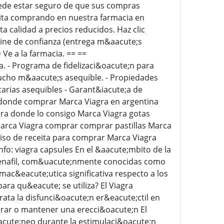
ede estar seguro de que sus compras
sita comprando en nuestra farmacia en
 calidad a precios reducidos. Haz clic
line de confianza (entrega m&aacute;s
e a la farmacia. == ==
ta. - Programa de fidelizaci&oacute;n para
Mucho m&aacute;s asequible. - Propiedades
tarias asequibles - Garant&iacute;a de
s donde comprar Marca Viagra en argentina
ra donde lo consigo Marca Viagra gotas
arca Viagra comprar comprar pastillas Marca
iso de receita para comprar Marca Viagra
fo: viagra capsules En el &aacute;mbito de la
ldenafil, com&uacute;nmente conocidas como
ac&eacute;utica significativa respecto a los
ra qu&eacute; se utiliza? El Viagra
ata la disfunci&oacute;n er&eacute;ctil en
ograr o mantener una erecci&oacute;n El
iacute;neo durante la estimulaci&oacute;n