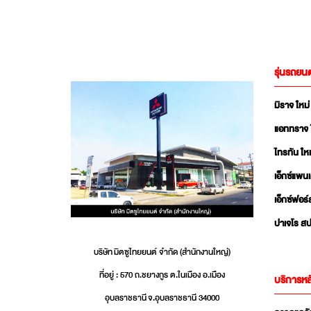
รุ่นรถยนต
มิราจ ใหม่
แอททราจ 
ไทรทัน ใหม
เอ็กซ์แพน
เอ็กซ์ฟอร์
ปาเจโร สป
บริษัท มิตซูไทยยนต์ จำกัด (สำนักงานใหญ่)
ที่อยู่ : 570 ถ.ชยางกูร ต.ในเมือง อ.เมือง
บริการหล
อุบลราชธานี จ.อุบลราชธานี 34000