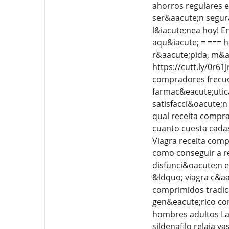
ahorros regulares 
ser&aacute;n segur
l&iacute;nea hoy! E
aqu&iacute; = === h
r&aacute;pida, m&a
https://cutt.ly/0r61
compradores frecuen
farmac&eacute;utica
satisfacci&oacute;n
qual receita compr
cuanto cuesta cada
Viagra receita com
como conseguir a re
disfunci&oacute;n e
&ldquo; viagra c&aa
comprimidos tradici
gen&eacute;rico con
hombres adultos La 
sildenafilo relaja 