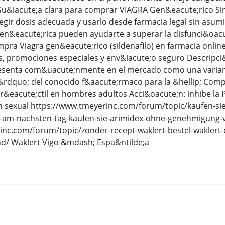
 Gu&iacute;a clara para comprar VIAGRA Gen&eacute;rico Sin
legir dosis adecuada y usarlo desde farmacia legal sin asum
en&eacute;rica pueden ayudarte a superar la disfunci&oacu
a Viagra gen&eacute;rico (sildenafilo) en farmacia online 
, promociones especiales y env&iacute;o seguro Descripci
esenta com&uacute;nmente en el mercado como una varian
dquo; del conocido f&aacute;rmaco para la &hellip; Compra 
r&eacute;ctil en hombres adultos Acci&oacute;n: inhibe la 
n sexual https://www.tmeyerinc.com/forum/topic/kaufen-si
ng-am-nachsten-tag-kaufen-sie-arimidex-ohne-genehmigung-
inc.com/forum/topic/zonder-recept-waklert-bestel-waklert-
d/ Waklert Vigo &mdash; Espa&ntilde;a