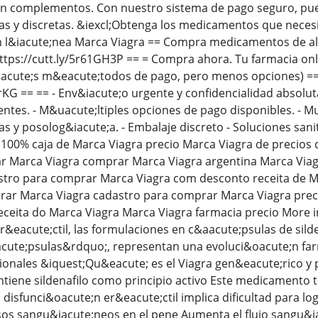
en complementos. Con nuestro sistema de pago seguro, pu
as y discretas. &iexcl;Obtenga los medicamentos que nece
n l&iacute;nea Marca Viagra == Compra medicamentos de alta
ttps://cutt.ly/5r61GH3P == = Compra ahora. Tu farmacia on
acute;s m&eacute;todos de pago, pero menos opciones) == V
JrKG == == - Env&iacute;o urgente y confidencialidad absolu
tes. - M&uacute;ltiples opciones de pago disponibles. - 
s y posolog&iacute;a. - Embalaje discreto - Soluciones sani
 100% caja de Marca Viagra precio Marca Viagra de precio
ar Marca Viagra comprar Marca Viagra argentina Marca Viag
stro para comprar Marca Viagra com desconto receita de M
prar Marca Viagra cadastro para comprar Marca Viagra prec
ceita do Marca Viagra Marca Viagra farmacia precio More in
r&eacute;ctil, las formulaciones en c&aacute;psulas de si
cute;psulas&rdquo;, representan una evoluci&oacute;n farm
onales &iquest;Qu&eacute; es el Viagra gen&eacute;rico y pa
tiene sildenafilo como principio activo Este medicamento tr
disfunci&oacute;n er&eacute;ctil implica dificultad para l
vasos sangu&iacute;neos en el pene Aumenta el flujo sangu&