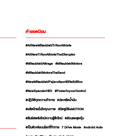
คำยอดนิยม
#AllNewMitsubishiTritonAthlete
#AllNewTritonAthleteTheDisruptor
#MitsubishiAttrage
#MitsubishiMotors
#MitsubishiMotorsThailand
#NewMitsubishiPajeroSportEliteEdition
#NewXpanderHEV
#PowerinyourControl
#ปฏิวัติทุกความท้าทาย
#ประหยัดน้ำมัน
#ผลิตไทยมั่นใจคุณภาพ
#มิตซูบิชิeMOTION
#สัมผัสพลังใหม่ความรู้สึกใหม่
#ส่วนลดสุดคุ้ม
#เป็นตัวจริงบนโลกที่ท้าทาย
7 Drive Mode
Android Auto