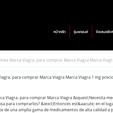
หน้าหลัก
รุ่นรถยนต์
ข้อเสนอพิเ
línea Marca Viagra. para comprar Marca Viagra Marca Viagr
iagra. para comprar Marca Viagra Marca Viagra 1 mg preci
ca Viagra. para comprar Marca Viagra &iquest;Necesita med
casa para comprarlos? &iexcl;Entonces est&aacute; en el lug
ute de una amplia gama de medicamentos de alta calidad a 