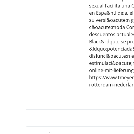
sexual Facilita una
en Espa&ntilde;a, e
su versi&oacute;n g
c&oacute;moda Compr
descuentos actuales
Black&rdquo; se pr
&ldquo;potenciada&r
disfunci&oacute;n e
estimulaci&oacute;
online-mit-lieferu
https://www.tmeyer
rotterdam-nederlan