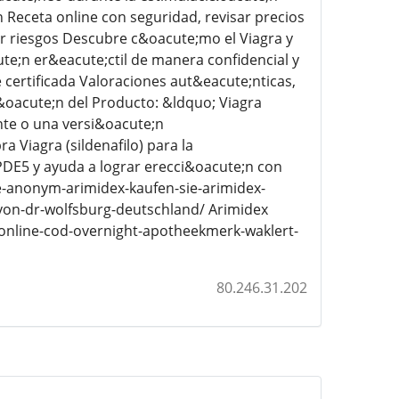
 Receta online con seguridad, revisar precios
ir riesgos Descubre c&oacute;mo el Viagra y
te;n er&eacute;ctil de manera confidencial y
certificada Valoraciones aut&eacute;nticas,
&oacute;n del Producto: &ldquo; Viagra
te o una versi&oacute;n
Viagra (sildenafilo) para la
PDE5 y ayuda a lograr erecci&oacute;n con
e-anonym-arimidex-kaufen-sie-arimidex-
von-dr-wolfsburg-deutschland/ Arimidex
online-cod-overnight-apotheekmerk-waklert-
80.246.31.202