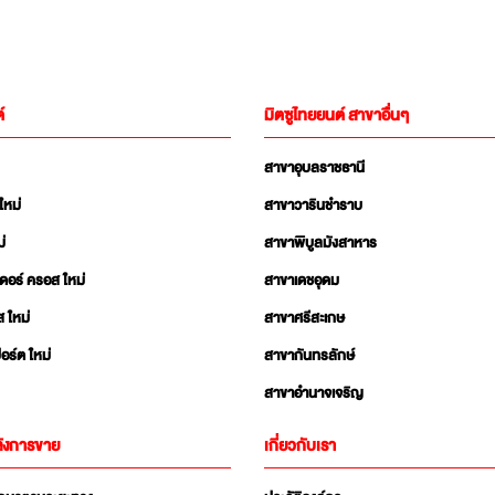
์
มิตซูไทยยนต์ สาขาอื่นๆ
สาขาอุบลราชธานี
ใหม่
สาขาวารินชำราบ
่
สาขาพิบูลมังสาหาร
เดอร์ ครอส ใหม่
สาขาเดชอุดม
ส ใหม่
สาขาศรีสะเกษ
อร์ต ใหม่
สาขากันทรลักษ์
สาขาอำนาจเจริญ
ังการขาย
เกี่ยวกับเรา