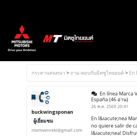
กระดานสนทนา
>
ถาม-ตอบกับมิตซูไทยยนต์
>
En 
En línea Marca V
España
(46 อ่าน)
26 พ.ค. 2569 20:41
buckwingsponan
En l&iacute;nea Mar
ผู้เยี่ยมชม
no quiere salir de 
ntemvenreki@gmail.com
l&iacute;nea! Disfr